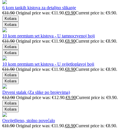
6 kom tankih kistova za detaljno slikanje
€
11.90
Original price was: €11.90.
€
9.90
Current price is: €9.90.
Košara
Košara
10 kom premium set kistova - U tamnocrvenoj boji
€
11.90
Original price was: €11.90.
€
8.90
Current price is: €8.90.
Košara
Košara
10 kom premium set kistova - U svijetloplavoj boji
€
11.90
Original price was: €11.90.
€
8.90
Current price is: €8.90.
Košara
Košara
Drveni stalak (Za slike po brojevima)
€
12.90
Original price was: €12.90.
€
9.90
Current price is: €9.90.
Košara
Košara
Osvijetljeno, stolno povećalo
€
11.90
Original price was: €11.90.
€
8.90
Current price is: €8.90.