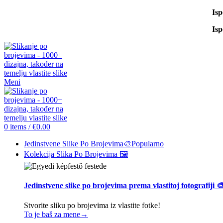
Is
Is
Meni
0
items
/
€
0.00
Jedinstvene Slike Po Brojevima🎨
Popularno
Kolekcija Slika Po Brojevima 🖼️
Jedinstvene slike po brojevima prema vlastitoj fotografiji 
Stvorite sliku po brojevima iz vlastite fotke!
To je baš za mene→