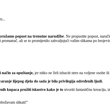
m...
pružamo popust
na trenutne narudžbe
. Ne propustite popust, naruči
 promatrač, ali se to promijenilo zahvaljujući vašim slikama po brojevi
 način za opuštanje,
jer nitko ne želi izbaciti stres na voljene osobe ili
varanje lijepog djela do sada je bila privilegija određenih ljudi
.
nih kupaca pružiti iskustvo kako je to
stvoriti fantastičnu kreaciju, 
 obožavam slikati!"