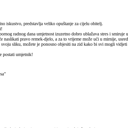
o iskustvo, predstavlja veliko opuštanje za cijelu obitelj.
i!
apornog radnog dana umjetnost izuzetno dobro ublažava stres i smiruje 
 naslikati pravo remek-djelo, a za to vrijeme može ući u mirnije, usre
 svoju sliku, možete je ponosno objesiti na zid kako bi svi mogli vidjeti
 postati umjetnik!
esa"