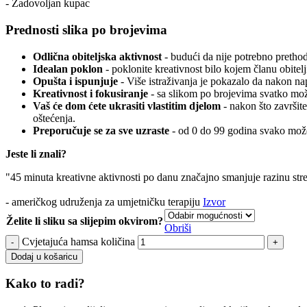
- Zadovoljan kupac
Prednosti slika po brojevima
Odlična obiteljska aktivnost
- budući da nije potrebno prethodn
Idealan poklon
- poklonite kreativnost bilo kojem članu obitelj
Opušta i ispunjuje
- Više istraživanja je pokazalo da nakon n
Kreativnost i fokusiranje
- sa slikom po brojevima svatko može
Vaš će dom ćete ukrasiti vlastitim djelom
- nakon što završite
oštećenja.
Preporučuje se za sve uzraste
- od 0 do 99 godina svako može
Jeste li znali?
"45 minuta kreativne aktivnosti po danu značajno smanjuje razinu str
- američkog udruženja za umjetničku terapiju
Izvor
Želite li sliku sa slijepim okvirom?
Obriši
Cvjetajuća hamsa količina
Dodaj u košaricu
Kako to radi?