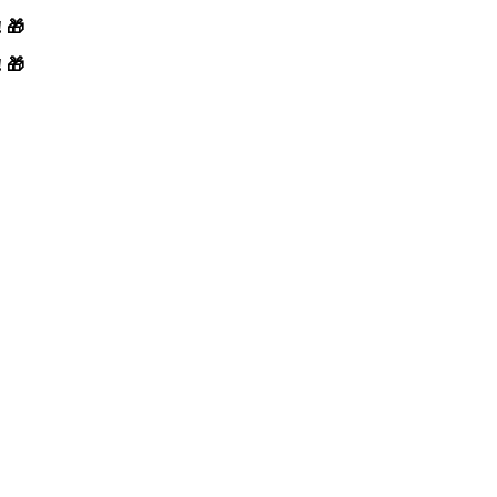
! 🎁
! 🎁