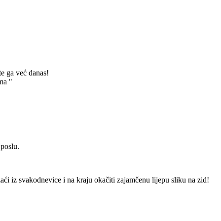
te ga već danas!
ma "
 poslu.
izaći iz svakodnevice i na kraju okačiti zajamčenu lijepu sliku na zid!