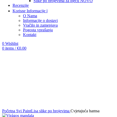
Slike po brojevima za djecu
NOVO
Recenzije
Korisne Informacije ℹ️
O Nama
Informacije o dostavi
Vračilo in zamenjava
Pogosta vprašanja
Kontakt
0
Wishlist
0
items
/
€
0.00
-12%
Click to enlarge
Početna
Svi PaintLisa slike po brojevima
Cvjetajuća hamsa