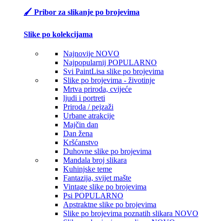
🖌️ Pribor za slikanje po brojevima
Slike po kolekcijama
Najnovije
NOVO
Najpopularnij
POPULARNO
Svi PaintLisa slike po brojevima
Slike po brojevima - životinje
Mrtva priroda, cvijeće
ljudi i portreti
Priroda / pejzaži
Urbane atrakcije
Majčin dan
Dan žena
Kršćanstvo
Duhovne slike po brojevima
Mandala broj slikara
Kuhinjske teme
Fantazija, svijet mašte
Vintage slike po brojevima
Psi
POPULARNO
Apstraktne slike po brojevima
Slike po brojevima poznatih slikara
NOVO