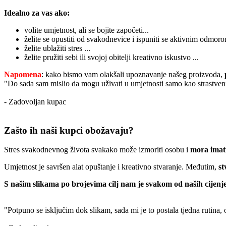
Idealno za vas ako:
volite umjetnost, ali se bojite započeti...
želite se opustiti od svakodnevice i ispuniti se aktivnim odmoro
želite ublažiti stres ...
želite pružiti sebi ili svojoj obitelji kreativno iskustvo ...
Napomena
: kako bismo vam olakšali upoznavanje našeg proizvoda,
"Do sada sam mislio da mogu uživati u umjetnosti samo kao strastveni
- Zadovoljan kupac
Zašto ih naši kupci obožavaju?
Stres svakodnevnog života svakako može izmoriti osobu i
mora imati
Umjetnost je savršen alat opuštanje i kreativno stvaranje. Međutim,
st
S našim slikama po brojevima cilj nam je svakom od naših cijenje
"Potpuno se isključim dok slikam, sada mi je to postala tjedna rutina,