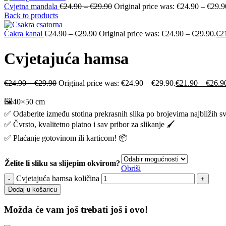
Cvjetna mandala
€
24.90
–
€
29.90
Original price was: €24.90 – €29.9
Back to products
Čakra kanal
€
24.90
–
€
29.90
Original price was: €24.90 – €29.90.
€
2
Cvjetajuća hamsa
€
24.90
–
€
29.90
Original price was: €24.90 – €29.90.
€
21.90
–
€
26.9
🖼️40×50 cm
✅ Odaberite između stotina prekrasnih slika po brojevima najbližih s
✅ Čvrsto, kvalitetno platno i sav pribor za slikanje 🖌️
✅ Plaćanje gotovinom ili karticom! 📦
Želite li sliku sa slijepim okvirom?
Obriši
Cvjetajuća hamsa količina
Dodaj u košaricu
Možda će vam još trebati još i ovo!