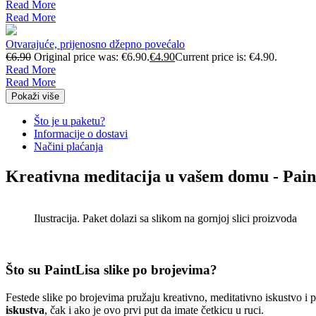
Read More
Read More
Otvarajuće, prijenosno džepno povećalo
€
6.90
Original price was: €6.90.
€
4.90
Current price is: €4.90.
Read More
Read More
Pokaži više
Što je u paketu?
Informacije o dostavi
Načini plaćanja
Kreativna meditacija u vašem domu - Pain
Ilustracija. Paket dolazi sa slikom na gornjoj slici proizvoda
Što su PaintLisa slike po brojevima?
Festede slike po brojevima pružaju kreativno, meditativno iskustvo i
iskustva
, čak i ako je ovo prvi put da imate četkicu u ruci.