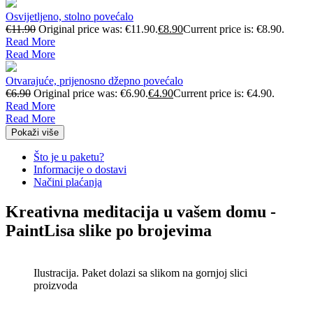
Osvijetljeno, stolno povećalo
€
11.90
Original price was: €11.90.
€
8.90
Current price is: €8.90.
Read More
Read More
Otvarajuće, prijenosno džepno povećalo
€
6.90
Original price was: €6.90.
€
4.90
Current price is: €4.90.
Read More
Read More
Pokaži više
Što je u paketu?
Informacije o dostavi
Načini plaćanja
Kreativna meditacija u vašem domu -
PaintLisa slike po brojevima
Ilustracija. Paket dolazi sa slikom na gornjoj slici
proizvoda