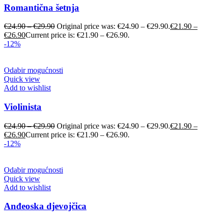
Romantična šetnja
€
24.90
–
€
29.90
Original price was: €24.90 – €29.90.
€
21.90
–
€
26.90
Current price is: €21.90 – €26.90.
-12%
Odabir mogućnosti
Quick view
Add to wishlist
Violinista
€
24.90
–
€
29.90
Original price was: €24.90 – €29.90.
€
21.90
–
€
26.90
Current price is: €21.90 – €26.90.
-12%
Odabir mogućnosti
Quick view
Add to wishlist
Anđeoska djevojčica