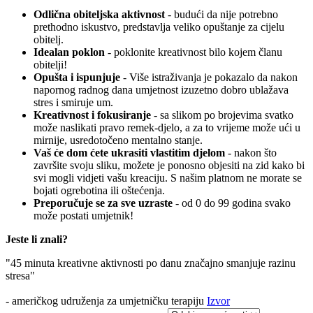
Odlična obiteljska aktivnost
- budući da nije potrebno
prethodno iskustvo, predstavlja veliko opuštanje za cijelu
obitelj.
Idealan poklon
- poklonite kreativnost bilo kojem članu
obitelji!
Opušta i ispunjuje
- Više istraživanja je pokazalo da nakon
napornog radnog dana umjetnost izuzetno dobro ublažava
stres i smiruje um.
Kreativnost i fokusiranje
- sa slikom po brojevima svatko
može naslikati pravo remek-djelo, a za to vrijeme može ući u
mirnije, usredotočeno mentalno stanje.
Vaš će dom ćete ukrasiti vlastitim djelom
- nakon što
završite svoju sliku, možete je ponosno objesiti na zid kako bi
svi mogli vidjeti vašu kreaciju. S našim platnom ne morate se
bojati ogrebotina ili oštećenja.
Preporučuje se za sve uzraste
- od 0 do 99 godina svako
može postati umjetnik!
Jeste li znali?
"45 minuta kreativne aktivnosti po danu značajno smanjuje razinu
stresa"
- američkog udruženja za umjetničku terapiju
Izvor