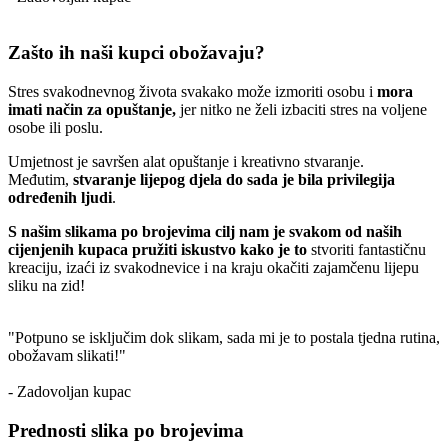
Zašto ih naši kupci obožavaju?
Stres svakodnevnog života svakako može izmoriti osobu i
mora
imati način za opuštanje,
jer nitko ne želi izbaciti stres na voljene
osobe ili poslu.
Umjetnost je savršen alat opuštanje i kreativno stvaranje.
Međutim,
stvaranje lijepog djela do sada je bila privilegija
određenih ljudi
.
S našim slikama po brojevima cilj nam je svakom od naših
cijenjenih kupaca pružiti iskustvo kako je to
stvoriti fantastičnu
kreaciju, izaći iz svakodnevice i na kraju okačiti zajamčenu lijepu
sliku na zid!
"Potpuno se isključim dok slikam, sada mi je to postala tjedna rutina,
obožavam slikati!"
- Zadovoljan kupac
Prednosti slika po brojevima