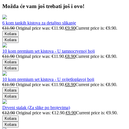
Možda će vam još trebati još i ovo!
6 kom tankih kistova za detaljno slikanje
€
11.90
Original price was: €11.90.
€
9.90
Current price is: €9.90.
Košara
Košara
10 kom premium set kistova - U tamnocrvenoj boji
€
11.90
Original price was: €11.90.
€
8.90
Current price is: €8.90.
Košara
Košara
10 kom premium set kistova - U svijetloplavoj boji
€
11.90
Original price was: €11.90.
€
8.90
Current price is: €8.90.
Košara
Košara
Drveni stalak (Za slike po brojevima)
€
12.90
Original price was: €12.90.
€
9.90
Current price is: €9.90.
Košara
Košara