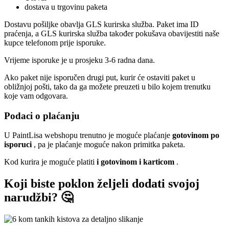
dostava u trgovinu paketa
Dostavu pošiljke obavlja GLS kurirska služba. Paket ima ID
praćenja, a GLS kurirska služba također pokušava obavijestiti naše
kupce telefonom prije isporuke.
Vrijeme isporuke je u prosjeku 3-6 radna dana.
Ako paket nije isporučen drugi put, kurir će ostaviti paket u
obližnjoj pošti, tako da ga možete preuzeti u bilo kojem trenutku
koje vam odgovara.
Podaci o plaćanju
U PaintLisa webshopu trenutno je moguće plaćanje
gotovinom po
isporuci
, pa je plaćanje moguće nakon primitka paketa.
Kod kurira je moguće platiti
i gotovinom i karticom
.
Koji biste poklon željeli dodati svojoj
narudžbi? 🤔