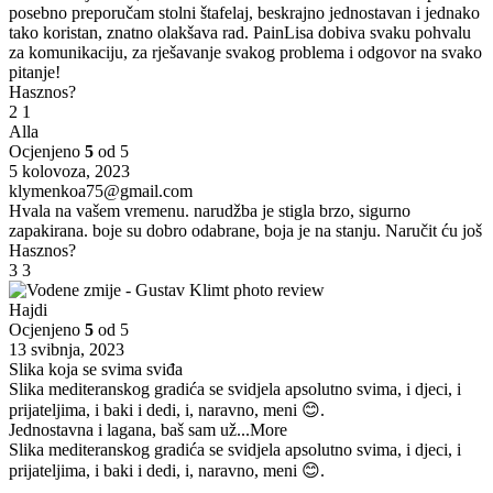
posebno preporučam stolni štafelaj, beskrajno jednostavan i jednako
tako koristan, znatno olakšava rad. PainLisa dobiva svaku pohvalu
za komunikaciju, za rješavanje svakog problema i odgovor na svako
pitanje!
Hasznos?
2
1
Alla
Ocjenjeno
5
od 5
5 kolovoza, 2023
klymenkoa75@gmail.com
Hvala na vašem vremenu. narudžba je stigla brzo, sigurno
zapakirana. boje su dobro odabrane, boja je na stanju. Naručit ću još
Hasznos?
3
3
Hajdi
Ocjenjeno
5
od 5
13 svibnja, 2023
Slika koja se svima sviđa
Slika mediteranskog gradića se svidjela apsolutno svima, i djeci, i
prijateljima, i baki i dedi, i, naravno, meni 😊.
Jednostavna i lagana, baš sam už
...More
Slika mediteranskog gradića se svidjela apsolutno svima, i djeci, i
prijateljima, i baki i dedi, i, naravno, meni 😊.