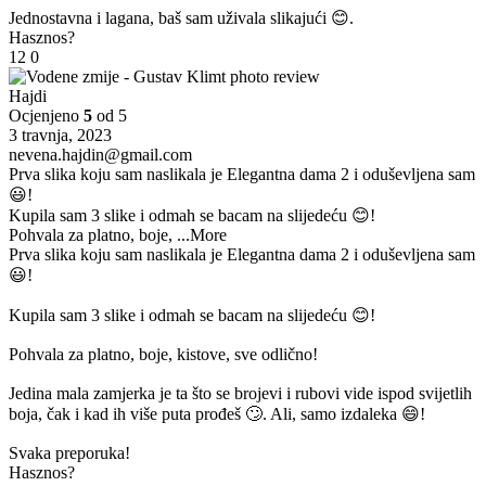
Jednostavna i lagana, baš sam uživala slikajući 😊.
Hasznos?
12
0
Hajdi
Ocjenjeno
5
od 5
3 travnja, 2023
nevena.hajdin@gmail.com
Prva slika koju sam naslikala je Elegantna dama 2 i oduševljena sam
😃!
Kupila sam 3 slike i odmah se bacam na slijedeću 😊!
Pohvala za platno, boje,
...More
Prva slika koju sam naslikala je Elegantna dama 2 i oduševljena sam
😃!
Kupila sam 3 slike i odmah se bacam na slijedeću 😊!
Pohvala za platno, boje, kistove, sve odlično!
Jedina mala zamjerka je ta što se brojevi i rubovi vide ispod svijetlih
boja, čak i kad ih više puta prođeš 🙄. Ali, samo izdaleka 😄!
Svaka preporuka!
Hasznos?