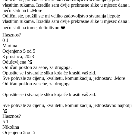
vlastitim rukama. Izradila sam dvije prekrasne slike u mjesec dana i
neću stati na t
...More
Odlični ste, pružili ste mi veliko zadovoljstvo stvaranja ljepote
vlastitim rukama. Izradila sam dvije prekrasne slike u mjesec dana i
neću stati na tome, definitivno.❤️
Hasznos?
0
1
Martina
Ocjenjeno
5
od 5
3 prosinca, 2023
Oduševljena 🥰
Odličan poklon za sebe, za drugoga.
Opustite se i stvarajte sliku koja će krasiti vaš zid.
Sve pohvale za cijenu, kvalitetu, komunikaciju, jednostav
...More
Odličan poklon za sebe, za drugoga.
Opustite se i stvarajte sliku koja će krasiti vaš zid.
Sve pohvale za cijenu, kvalitetu, komunikaciju, jednostavno najbolji
🥰
Hasznos?
5
1
Nikolina
Ocjenjeno
5
od 5