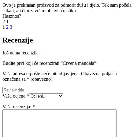
Ovo je prekrasan proizvod za odmorit dušu i tijelo. Tek sam počela
slikati, ali čim završim objavit ću sliku.
Hasznos?
2
1
1
2
3
Recenzije
Još nema recenzija.
Budite prvi koji će recenzirati “Crvena mandala”
Vaša adresa e-pošte neće biti objavljena.
Obavezna polja su
označena sa
* (obavezno)
Vaša ocjena
*
Vaša recenzija:
*