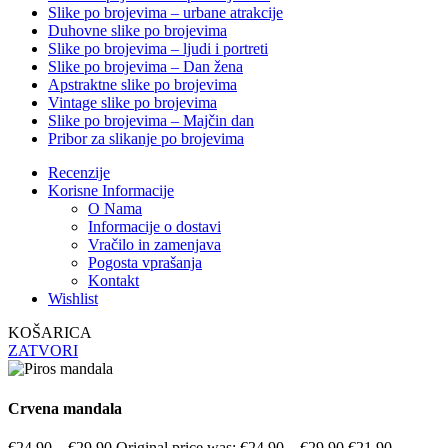
Slike po brojevima – urbane atrakcije
Duhovne slike po brojevima
Slike po brojevima – ljudi i portreti
Slike po brojevima – Dan žena
Apstraktne slike po brojevima
Vintage slike po brojevima
Slike po brojevima – Majčin dan
Pribor za slikanje po brojevima
Recenzije
Korisne Informacije
O Nama
Informacije o dostavi
Vračilo in zamenjava
Pogosta vprašanja
Kontakt
Wishlist
KOŠARICA
ZATVORI
Crvena mandala
€
24.90
–
€
29.90
Original price was: €24.90 – €29.90.
€
21.90
–