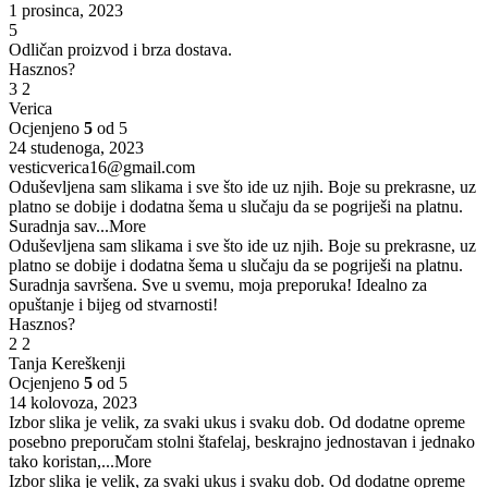
1 prosinca, 2023
5
Odličan proizvod i brza dostava.
Hasznos?
3
2
Verica
Ocjenjeno
5
od 5
24 studenoga, 2023
vesticverica16@gmail.com
Oduševljena sam slikama i sve što ide uz njih. Boje su prekrasne, uz
platno se dobije i dodatna šema u slučaju da se pogriješi na platnu.
Suradnja sav
...More
Oduševljena sam slikama i sve što ide uz njih. Boje su prekrasne, uz
platno se dobije i dodatna šema u slučaju da se pogriješi na platnu.
Suradnja savršena. Sve u svemu, moja preporuka! Idealno za
opuštanje i bijeg od stvarnosti!
Hasznos?
2
2
Tanja Kereškenji
Ocjenjeno
5
od 5
14 kolovoza, 2023
Izbor slika je velik, za svaki ukus i svaku dob. Od dodatne opreme
posebno preporučam stolni štafelaj, beskrajno jednostavan i jednako
tako koristan,
...More
Izbor slika je velik, za svaki ukus i svaku dob. Od dodatne opreme