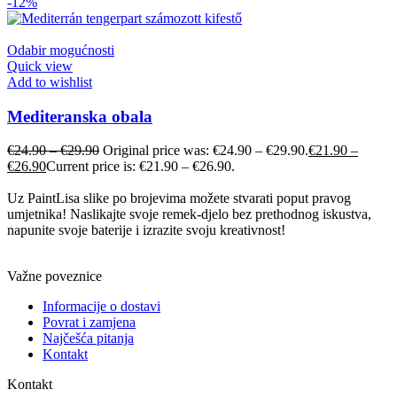
-12%
Odabir mogućnosti
Quick view
Add to wishlist
Mediteranska obala
€
24.90
–
€
29.90
Original price was: €24.90 – €29.90.
€
21.90
–
€
26.90
Current price is: €21.90 – €26.90.
Uz PaintLisa slike po brojevima možete stvarati poput pravog
umjetnika! Naslikajte svoje remek-djelo bez prethodnog iskustva,
napunite svoje baterije i izrazite svoju kreativnost!
Važne poveznice
Informacije o dostavi
Povrat i zamjena
Najčešća pitanja
Kontakt
Kontakt