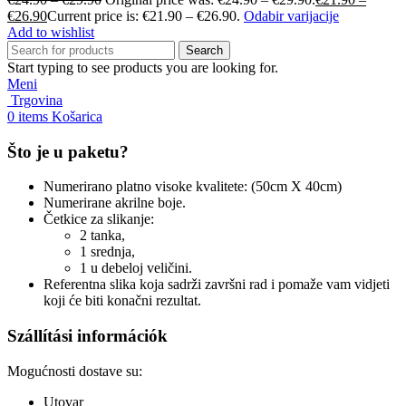
€
26.90
Current price is: €21.90 – €26.90.
Odabir varijacije
Add to wishlist
Search
Start typing to see products you are looking for.
Meni
Trgovina
0
items
Košarica
Što je u paketu?
Numerirano platno visoke kvalitete: (50cm X 40cm)
Numerirane akrilne boje.
Četkice za slikanje:
2 tanka,
1 srednja,
1 u debeloj veličini.
Referentna slika koja sadrži završni rad i pomaže vam vidjeti
koji će biti konačni rezultat.
Szállítási információk
Mogućnosti dostave su:
Utovar