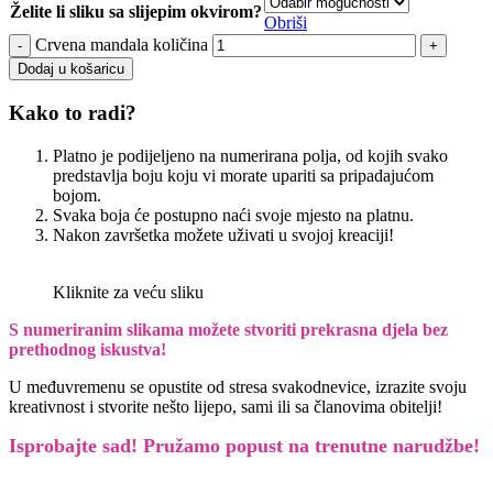
Želite li sliku sa slijepim okvirom?
Obriši
Crvena mandala količina
Dodaj u košaricu
Kako to radi?
Platno je podijeljeno na numerirana polja, od kojih svako
predstavlja boju koju vi morate upariti sa pripadajućom
bojom.
Svaka boja će postupno naći svoje mjesto na platnu.
Nakon završetka možete uživati u svojoj kreaciji!
Kliknite za veću sliku
S numeriranim slikama možete stvoriti prekrasna djela bez
prethodnog iskustva!
U međuvremenu se opustite od stresa svakodnevice, izrazite svoju
kreativnost i stvorite nešto lijepo, sami ili sa članovima obitelji!
Isprobajte sad! Pružamo
popust na trenutne narudžbe!