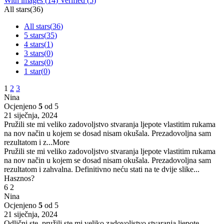
With images (
14
)
Verified (
5
)
All stars(
36
)
All stars(
36
)
5 stars(
35
)
4 stars(
1
)
3 stars(
0
)
2 stars(
0
)
1 star(
0
)
1
2
3
Nina
Ocjenjeno
5
od 5
21 siječnja, 2024
Pružili ste mi veliko zadovoljstvo stvaranja ljepote vlastitim rukama
na nov način u kojem se dosad nisam okušala. Prezadovoljna sam
rezultatom i z
...More
Pružili ste mi veliko zadovoljstvo stvaranja ljepote vlastitim rukama
na nov način u kojem se dosad nisam okušala. Prezadovoljna sam
rezultatom i zahvalna. Definitivno neću stati na te dvije slike...
Hasznos?
6
2
Nina
Ocjenjeno
5
od 5
21 siječnja, 2024
Odlični ste, pružili ste mi veliko zadovoljstvo stvaranja ljepote