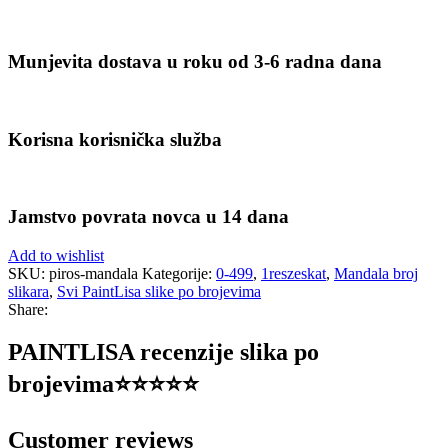
Munjevita dostava u roku od 3-6 radna dana
Korisna korisnička služba
Jamstvo povrata novca u 14 dana
Add to wishlist
SKU:
piros-mandala
Kategorije:
0-499
,
1reszeskat
,
Mandala broj
slikara
,
Svi PaintLisa slike po brojevima
Share:
PAINTLISA recenzije slika po
brojevima⭐️⭐️⭐️⭐️⭐️
Customer reviews