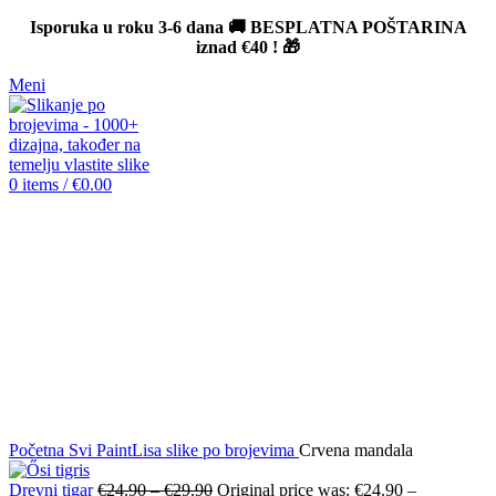
Isporuka u roku 3-6 dana 🚚 BESPLATNA POŠTARINA
iznad
€40
! 🎁
Meni
0
items
/
€
0.00
-12%
Click to enlarge
Početna
Svi PaintLisa slike po brojevima
Crvena mandala
Drevni tigar
€
24.90
–
€
29.90
Original price was: €24.90 –