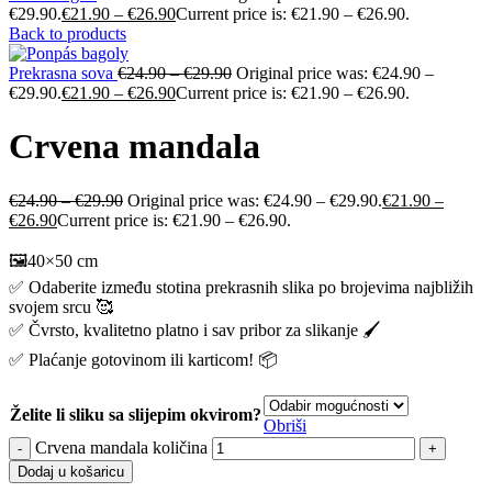
€29.90.
€
21.90
–
€
26.90
Current price is: €21.90 – €26.90.
Back to products
Prekrasna sova
€
24.90
–
€
29.90
Original price was: €24.90 –
€29.90.
€
21.90
–
€
26.90
Current price is: €21.90 – €26.90.
Crvena mandala
€
24.90
–
€
29.90
Original price was: €24.90 – €29.90.
€
21.90
–
€
26.90
Current price is: €21.90 – €26.90.
🖼️40×50 cm
✅ Odaberite između stotina prekrasnih slika po brojevima najbližih
svojem srcu 🥰
✅ Čvrsto, kvalitetno platno i sav pribor za slikanje 🖌️
✅ Plaćanje gotovinom ili karticom! 📦
Želite li sliku sa slijepim okvirom?
Obriši
Crvena mandala količina
Dodaj u košaricu