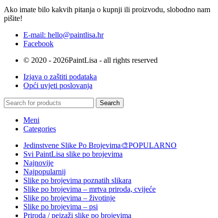
Ako imate bilo kakvih pitanja o kupnji ili proizvodu, slobodno nam
pišite!
E-mail: hello@paintlisa.hr
Facebook
© 2020 - 2026PaintLisa - all rights reserved
Izjava o zaštiti podataka
Opći uvjeti poslovanja
Search
Meni
Categories
Jedinstvene Slike Po Brojevima🎨
POPULARNO
Svi PaintLisa slike po brojevima
Najnovije
Najpopularnij
Slike po brojevima poznatih slikara
Slike po brojevima – mrtva priroda, cvijeće
Slike po brojevima – životinje
Slike po brojevima – psi
Priroda / pejzaži slike po brojevima