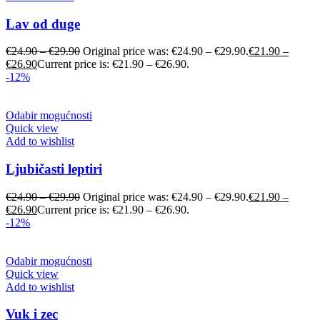
Lav od duge
€
24.90
–
€
29.90
Original price was: €24.90 – €29.90.
€
21.90
–
€
26.90
Current price is: €21.90 – €26.90.
-12%
Odabir mogućnosti
Quick view
Add to wishlist
Ljubičasti leptiri
€
24.90
–
€
29.90
Original price was: €24.90 – €29.90.
€
21.90
–
€
26.90
Current price is: €21.90 – €26.90.
-12%
Odabir mogućnosti
Quick view
Add to wishlist
Vuk i zec