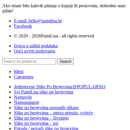
Ako imate bilo kakvih pitanja o kupnji ili proizvodu, slobodno nam
pišite!
E-mail: hello@paintlisa.hr
Facebook
© 2020 - 2026PaintLisa - all rights reserved
Izjava o zaštiti podataka
Opći uvjeti poslovanja
Search
Meni
Categories
Jedinstvene Slike Po Brojevima🎨
POPULARNO
Svi PaintLisa slike po brojevima
Najnovije
Najpopularnij
Slike po brojevima poznatih slikara
Slike po brojevima – mrtva priroda, cvijeće
Slike po brojevima – životinje
Slike po brojevima – psi
Priroda / pejzaži slike po brojevima