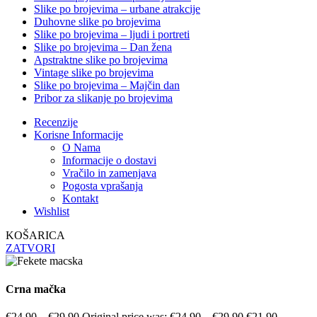
Slike po brojevima – urbane atrakcije
Duhovne slike po brojevima
Slike po brojevima – ljudi i portreti
Slike po brojevima – Dan žena
Apstraktne slike po brojevima
Vintage slike po brojevima
Slike po brojevima – Majčin dan
Pribor za slikanje po brojevima
Recenzije
Korisne Informacije
O Nama
Informacije o dostavi
Vračilo in zamenjava
Pogosta vprašanja
Kontakt
Wishlist
KOŠARICA
ZATVORI
Crna mačka
€
24.90
–
€
29.90
Original price was: €24.90 – €29.90.
€
21.90
–