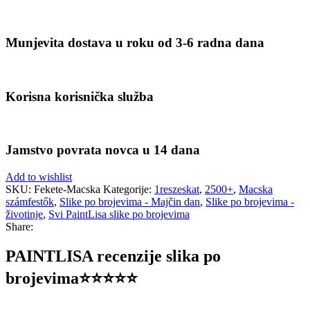
Munjevita dostava u roku od 3-6 radna dana
Korisna korisnička služba
Jamstvo povrata novca u 14 dana
Add to wishlist
SKU:
Fekete-Macska
Kategorije:
1reszeskat
,
2500+
,
Macska
számfestők
,
Slike po brojevima - Majčin dan
,
Slike po brojevima -
životinje
,
Svi PaintLisa slike po brojevima
Share:
PAINTLISA recenzije slika po
brojevima⭐️⭐️⭐️⭐️⭐️