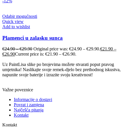
-12%
Odabir mogućnosti
Quick view
Add to wishlist
Plamenci u zalasku sunca
€
24.90
–
€
29.90
Original price was: €24.90 – €29.90.
€
21.90
–
€
26.90
Current price is: €21.90 – €26.90.
Uz PaintLisa slike po brojevima možete stvarati poput pravog
umjetnika! Naslikajte svoje remek-djelo bez prethodnog iskustva,
napunite svoje baterije i izrazite svoju kreativnost!
Važne poveznice
Informacije o dostavi
Povrat i zamjena
Najčešća pitanja
Kontakt
Kontakt