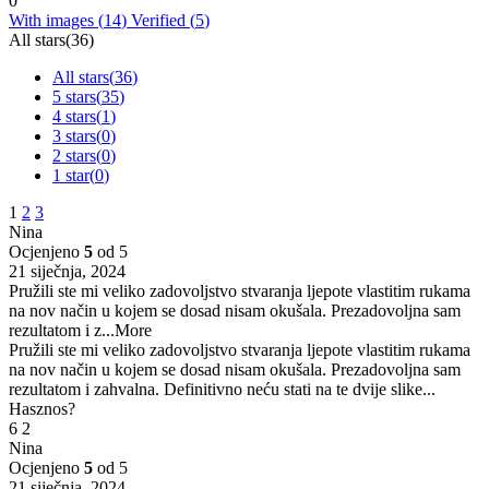
0
With images (
14
)
Verified (
5
)
All stars(
36
)
All stars(
36
)
5 stars(
35
)
4 stars(
1
)
3 stars(
0
)
2 stars(
0
)
1 star(
0
)
1
2
3
Nina
Ocjenjeno
5
od 5
21 siječnja, 2024
Pružili ste mi veliko zadovoljstvo stvaranja ljepote vlastitim rukama
na nov način u kojem se dosad nisam okušala. Prezadovoljna sam
rezultatom i z
...More
Pružili ste mi veliko zadovoljstvo stvaranja ljepote vlastitim rukama
na nov način u kojem se dosad nisam okušala. Prezadovoljna sam
rezultatom i zahvalna. Definitivno neću stati na te dvije slike...
Hasznos?
6
2
Nina
Ocjenjeno
5
od 5
21 siječnja, 2024