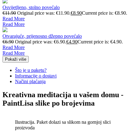
Osvijetljeno, stolno povećalo
€
11.90
Original price was: €11.90.
€
8.90
Current price is: €8.90.
Read More
Read More
Otvarajuće, prijenosno džepno povećalo
€
6.90
Original price was: €6.90.
€
4.90
Current price is: €4.90.
Read More
Read More
Pokaži više
Što je u paketu?
Informacije o dostavi
Načini plaćanja
Kreativna meditacija u vašem domu -
PaintLisa slike po brojevima
Ilustracija. Paket dolazi sa slikom na gornjoj slici
proizvoda