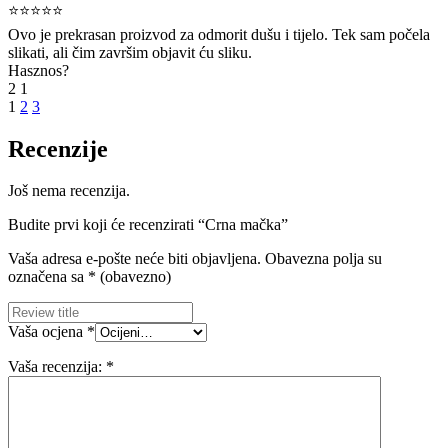
⭐⭐⭐⭐⭐
Ovo je prekrasan proizvod za odmorit dušu i tijelo. Tek sam počela
slikati, ali čim završim objavit ću sliku.
Hasznos?
2
1
1
2
3
Recenzije
Još nema recenzija.
Budite prvi koji će recenzirati “Crna mačka”
Vaša adresa e-pošte neće biti objavljena.
Obavezna polja su
označena sa
* (obavezno)
Vaša ocjena
*
Vaša recenzija:
*