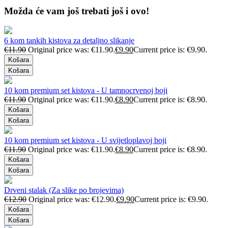
Možda će vam još trebati još i ovo!
6 kom tankih kistova za detaljno slikanje
€
11.90
Original price was: €11.90.
€
9.90
Current price is: €9.90.
Košara
Košara
10 kom premium set kistova - U tamnocrvenoj boji
€
11.90
Original price was: €11.90.
€
8.90
Current price is: €8.90.
Košara
Košara
10 kom premium set kistova - U svijetloplavoj boji
€
11.90
Original price was: €11.90.
€
8.90
Current price is: €8.90.
Košara
Košara
Drveni stalak (Za slike po brojevima)
€
12.90
Original price was: €12.90.
€
9.90
Current price is: €9.90.
Košara
Košara