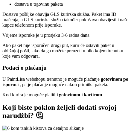
dostava u trgovinu paketa
Dostavu pošiljke obavlja GLS kurirska služba. Paket ima ID
praćenja, a GLS kurirska služba također pokušava obavijestiti naše
kupce telefonom prije isporuke.
Vrijeme isporuke je u prosjeku 3-6 radna dana.
Ako paket nije isporučen drugi put, kurir će ostaviti paket u
obližnjoj pošti, tako da ga možete preuzeti u bilo kojem trenutku
koje vam odgovara.
Podaci o plaćanju
U PaintLisa webshopu trenutno je moguće plaćanje
gotovinom po
isporuci
, pa je plaćanje moguće nakon primitka paketa.
Kod kurira je moguće platiti
i gotovinom i karticom
.
Koji biste poklon željeli dodati svojoj
narudžbi? 🤔