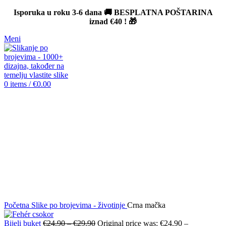
Isporuka u roku 3-6 dana 🚚 BESPLATNA POŠTARINA
iznad
€40
! 🎁
Meni
0
items
/
€
0.00
-12%
Click to enlarge
Početna
Slike po brojevima - životinje
Crna mačka
Bijeli buket
€
24.90
–
€
29.90
Original price was: €24.90 –