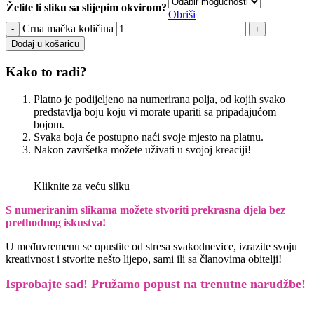
Želite li sliku sa slijepim okvirom?
Obriši
Crna mačka količina
Dodaj u košaricu
Kako to radi?
Platno je podijeljeno na numerirana polja, od kojih svako
predstavlja boju koju vi morate upariti sa pripadajućom
bojom.
Svaka boja će postupno naći svoje mjesto na platnu.
Nakon završetka možete uživati u svojoj kreaciji!
Kliknite za veću sliku
S numeriranim slikama možete stvoriti prekrasna djela bez
prethodnog iskustva!
U međuvremenu se opustite od stresa svakodnevice, izrazite svoju
kreativnost i stvorite nešto lijepo, sami ili sa članovima obitelji!
Isprobajte sad! Pružamo
popust na trenutne narudžbe!