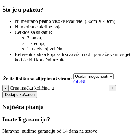
Što je u paketu?
Numerirano platno visoke kvalitete: (50cm X 40cm)
Numerirane akrilne boje.
Četkice za slikanje:
2 tanka,
1 srednja,
1 u debeloj veličini.
Referentna slika koja sadrži završni rad i pomaže vam vidjeti
koji će biti konačni rezultat.
Želite li sliku sa slijepim okvirom?
Obriši
Crna mačka količina
Dodaj u košaricu
Najčešća pitanja
Imate li garanciju?
Naravno, nudimo garanciju od 14 dana na setove!