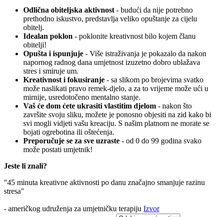
Odlična obiteljska aktivnost
- budući da nije potrebno
prethodno iskustvo, predstavlja veliko opuštanje za cijelu
obitelj.
Idealan poklon
- poklonite kreativnost bilo kojem članu
obitelji!
Opušta i ispunjuje
- Više istraživanja je pokazalo da nakon
napornog radnog dana umjetnost izuzetno dobro ublažava
stres i smiruje um.
Kreativnost i fokusiranje
- sa slikom po brojevima svatko
može naslikati pravo remek-djelo, a za to vrijeme može ući u
mirnije, usredotočeno mentalno stanje.
Vaš će dom ćete ukrasiti vlastitim djelom
- nakon što
završite svoju sliku, možete je ponosno objesiti na zid kako bi
svi mogli vidjeti vašu kreaciju. S našim platnom ne morate se
bojati ogrebotina ili oštećenja.
Preporučuje se za sve uzraste
- od 0 do 99 godina svako
može postati umjetnik!
Jeste li znali?
"45 minuta kreativne aktivnosti po danu značajno smanjuje razinu
stresa"
- američkog udruženja za umjetničku terapiju
Izvor