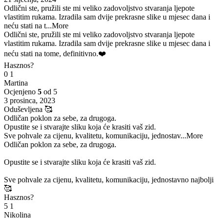
Odlični ste, pružili ste mi veliko zadovoljstvo stvaranja ljepote
vlastitim rukama. Izradila sam dvije prekrasne slike u mjesec dana i
neću stati na t
...More
Odlični ste, pružili ste mi veliko zadovoljstvo stvaranja ljepote
vlastitim rukama. Izradila sam dvije prekrasne slike u mjesec dana i
neću stati na tome, definitivno.❤️
Hasznos?
0
1
Martina
Ocjenjeno
5
od 5
3 prosinca, 2023
Oduševljena 🥰
Odličan poklon za sebe, za drugoga.
Opustite se i stvarajte sliku koja će krasiti vaš zid.
Sve pohvale za cijenu, kvalitetu, komunikaciju, jednostav
...More
Odličan poklon za sebe, za drugoga.
Opustite se i stvarajte sliku koja će krasiti vaš zid.
Sve pohvale za cijenu, kvalitetu, komunikaciju, jednostavno najbolji
🥰
Hasznos?
5
1
Nikolina