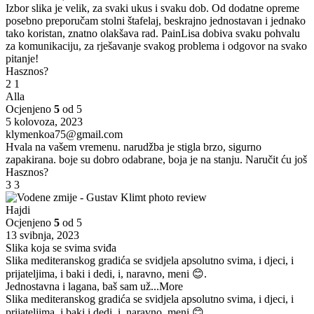
Izbor slika je velik, za svaki ukus i svaku dob. Od dodatne opreme
posebno preporučam stolni štafelaj, beskrajno jednostavan i jednako
tako koristan, znatno olakšava rad. PainLisa dobiva svaku pohvalu
za komunikaciju, za rješavanje svakog problema i odgovor na svako
pitanje!
Hasznos?
2
1
Alla
Ocjenjeno
5
od 5
5 kolovoza, 2023
klymenkoa75@gmail.com
Hvala na vašem vremenu. narudžba je stigla brzo, sigurno
zapakirana. boje su dobro odabrane, boja je na stanju. Naručit ću još
Hasznos?
3
3
Hajdi
Ocjenjeno
5
od 5
13 svibnja, 2023
Slika koja se svima sviđa
Slika mediteranskog gradića se svidjela apsolutno svima, i djeci, i
prijateljima, i baki i dedi, i, naravno, meni 😊.
Jednostavna i lagana, baš sam už
...More
Slika mediteranskog gradića se svidjela apsolutno svima, i djeci, i
prijateljima, i baki i dedi, i, naravno, meni 😊.