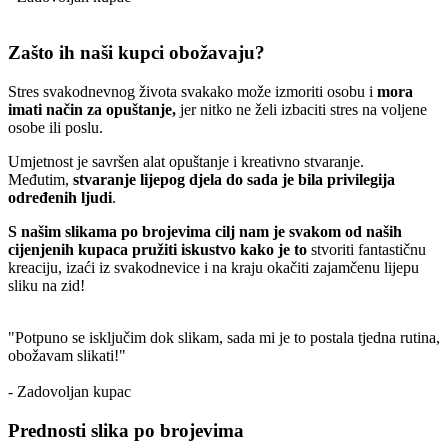
Zašto ih naši kupci obožavaju?
Stres svakodnevnog života svakako može izmoriti osobu i
mora
imati način za opuštanje,
jer nitko ne želi izbaciti stres na voljene
osobe ili poslu.
Umjetnost je savršen alat opuštanje i kreativno stvaranje.
Međutim,
stvaranje lijepog djela do sada je bila privilegija
određenih ljudi
.
S našim slikama po brojevima cilj nam je svakom od naših
cijenjenih kupaca pružiti iskustvo kako je to
stvoriti fantastičnu
kreaciju, izaći iz svakodnevice i na kraju okačiti zajamčenu lijepu
sliku na zid!
"Potpuno se isključim dok slikam, sada mi je to postala tjedna rutina,
obožavam slikati!"
- Zadovoljan kupac
Prednosti slika po brojevima