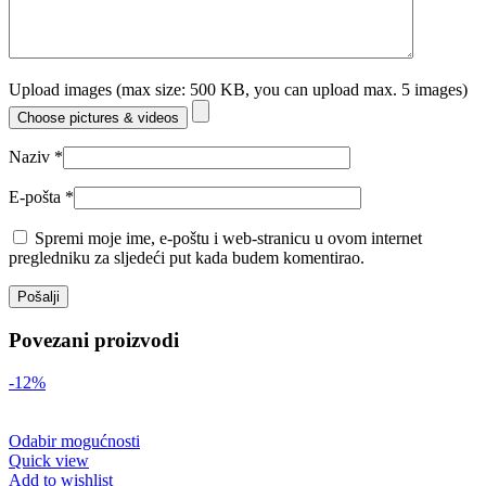
Upload images (max size: 500 KB, you can upload max. 5 images)
Choose pictures & videos
Naziv
*
E-pošta
*
Spremi moje ime, e-poštu i web-stranicu u ovom internet
pregledniku za sljedeći put kada budem komentirao.
Povezani proizvodi
-12%
Odabir mogućnosti
Quick view
Add to wishlist