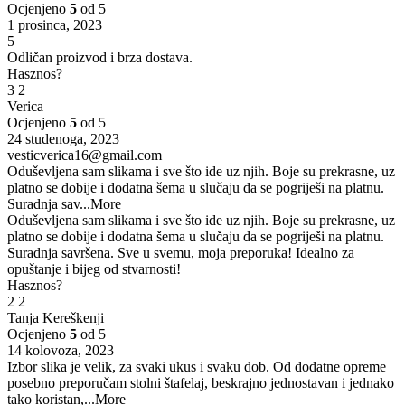
Ocjenjeno
5
od 5
1 prosinca, 2023
5
Odličan proizvod i brza dostava.
Hasznos?
3
2
Verica
Ocjenjeno
5
od 5
24 studenoga, 2023
vesticverica16@gmail.com
Oduševljena sam slikama i sve što ide uz njih. Boje su prekrasne, uz
platno se dobije i dodatna šema u slučaju da se pogriješi na platnu.
Suradnja sav
...More
Oduševljena sam slikama i sve što ide uz njih. Boje su prekrasne, uz
platno se dobije i dodatna šema u slučaju da se pogriješi na platnu.
Suradnja savršena. Sve u svemu, moja preporuka! Idealno za
opuštanje i bijeg od stvarnosti!
Hasznos?
2
2
Tanja Kereškenji
Ocjenjeno
5
od 5
14 kolovoza, 2023
Izbor slika je velik, za svaki ukus i svaku dob. Od dodatne opreme
posebno preporučam stolni štafelaj, beskrajno jednostavan i jednako
tako koristan,
...More