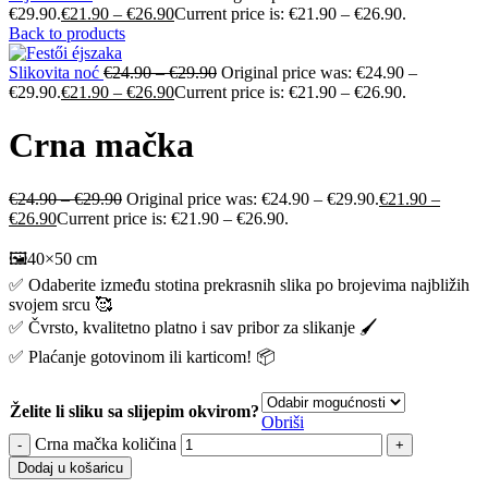
€29.90.
€
21.90
–
€
26.90
Current price is: €21.90 – €26.90.
Back to products
Slikovita noć
€
24.90
–
€
29.90
Original price was: €24.90 –
€29.90.
€
21.90
–
€
26.90
Current price is: €21.90 – €26.90.
Crna mačka
€
24.90
–
€
29.90
Original price was: €24.90 – €29.90.
€
21.90
–
€
26.90
Current price is: €21.90 – €26.90.
🖼️40×50 cm
✅ Odaberite između stotina prekrasnih slika po brojevima najbližih
svojem srcu 🥰
✅ Čvrsto, kvalitetno platno i sav pribor za slikanje 🖌️
✅ Plaćanje gotovinom ili karticom! 📦
Želite li sliku sa slijepim okvirom?
Obriši
Crna mačka količina
Dodaj u košaricu