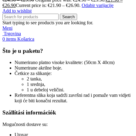
€
26.90
Current price is: €21.90 – €26.90.
Odabir varijacije
Add to wishlist
Search
Start typing to see products you are looking for.
Meni
Trgovina
0
items
Košarica
Što je u paketu?
Numerirano platno visoke kvalitete: (50cm X 40cm)
Numerirane akrilne boje.
Četkice za slikanje:
2 tanka,
1 srednja,
1 u debeloj veličini.
Referentna slika koja sadrži završni rad i pomaže vam vidjeti
koji će biti konačni rezultat.
Szállítási információk
Mogućnosti dostave su:
Utovar