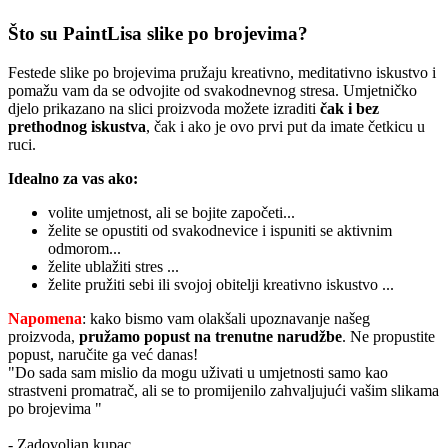
Što su PaintLisa slike po brojevima?
Festede slike po brojevima pružaju kreativno, meditativno iskustvo i
pomažu vam da se odvojite od svakodnevnog stresa. Umjetničko
djelo prikazano na slici proizvoda možete izraditi
čak i bez
prethodnog iskustva
, čak i ako je ovo prvi put da imate četkicu u
ruci.
Idealno za vas ako:
volite umjetnost, ali se bojite započeti...
želite se opustiti od svakodnevice i ispuniti se aktivnim
odmorom...
želite ublažiti stres ...
želite pružiti sebi ili svojoj obitelji kreativno iskustvo ...
Napomena
: kako bismo vam olakšali upoznavanje našeg
proizvoda,
pružamo popust
na trenutne narudžbe
. Ne propustite
popust, naručite ga već danas!
"Do sada sam mislio da mogu uživati u umjetnosti samo kao
strastveni promatrač, ali se to promijenilo zahvaljujući vašim slikama
po brojevima "
- Zadovoljan kupac