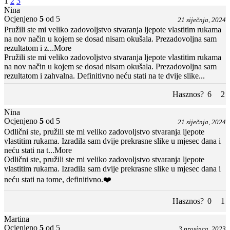
1
2
3
Nina
Ocjenjeno
5
od 5
21 siječnja, 2024
Pružili ste mi veliko zadovoljstvo stvaranja ljepote vlastitim rukama
na nov način u kojem se dosad nisam okušala. Prezadovoljna sam
rezultatom i z
...More
Pružili ste mi veliko zadovoljstvo stvaranja ljepote vlastitim rukama
na nov način u kojem se dosad nisam okušala. Prezadovoljna sam
rezultatom i zahvalna. Definitivno neću stati na te dvije slike...
Hasznos?
6
2
Nina
Ocjenjeno
5
od 5
21 siječnja, 2024
Odlični ste, pružili ste mi veliko zadovoljstvo stvaranja ljepote
vlastitim rukama. Izradila sam dvije prekrasne slike u mjesec dana i
neću stati na t
...More
Odlični ste, pružili ste mi veliko zadovoljstvo stvaranja ljepote
vlastitim rukama. Izradila sam dvije prekrasne slike u mjesec dana i
neću stati na tome, definitivno.❤️
Hasznos?
0
1
Martina
Ocjenjeno
5
od 5
3 prosinca, 2023