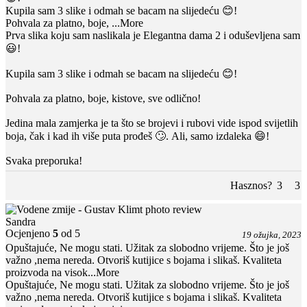
Kupila sam 3 slike i odmah se bacam na slijedeću 😊!
Pohvala za platno, boje,
...More
Prva slika koju sam naslikala je Elegantna dama 2 i oduševljena sam
😃!
Kupila sam 3 slike i odmah se bacam na slijedeću 😊!
Pohvala za platno, boje, kistove, sve odlično!
Jedina mala zamjerka je ta što se brojevi i rubovi vide ispod svijetlih
boja, čak i kad ih više puta prođeš 🙄. Ali, samo izdaleka 😄!
Svaka preporuka!
Hasznos?
3
3
Sandra
Ocjenjeno
5
od 5
19 ožujka, 2023
Opuštajuće, Ne mogu stati. Užitak za slobodno vrijeme. Što je još
važno ,nema nereda. Otvoriš kutijice s bojama i slikaš. Kvaliteta
proizvoda na visok
...More
Opuštajuće, Ne mogu stati. Užitak za slobodno vrijeme. Što je još
važno ,nema nereda. Otvoriš kutijice s bojama i slikaš. Kvaliteta