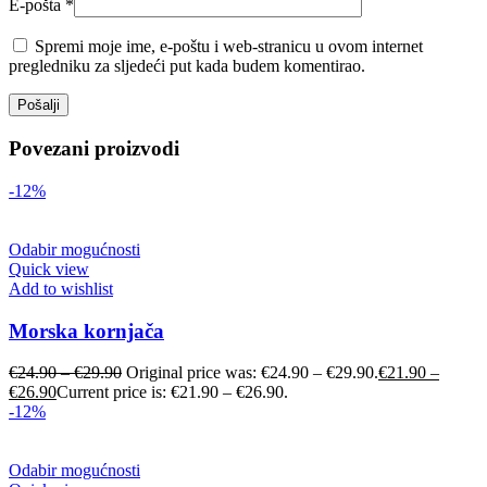
E-pošta
*
Spremi moje ime, e-poštu i web-stranicu u ovom internet
pregledniku za sljedeći put kada budem komentirao.
Povezani proizvodi
-12%
Odabir mogućnosti
Quick view
Add to wishlist
Morska kornjača
€
24.90
–
€
29.90
Original price was: €24.90 – €29.90.
€
21.90
–
€
26.90
Current price is: €21.90 – €26.90.
-12%
Odabir mogućnosti