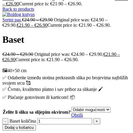
–
€
26.90
Current price is: €21.90 – €26.90.
Back to products
Sretni pas
€
24.90
–
€
29.90
Original price was: €24.90 –
€29.90.
€
21.90
–
€
26.90
Current price is: €21.90 – €26.90.
Baset
€
24.90
–
€
29.90
Original price was: €24.90 – €29.90.
€
21.90
–
€
26.90
Current price is: €21.90 – €26.90.
🖼️40×50 cm
✅ Odaberite između stotina prekrasnih slika po brojevima najbližih
svojem srcu 🥰
✅ Čvrsto, kvalitetno platno i sav pribor za slikanje 🖌️
✅ Plaćanje gotovinom ili karticom! 📦
Želite li sliku sa slijepim okvirom?
Obriši
Baset količina
Dodaj u košaricu