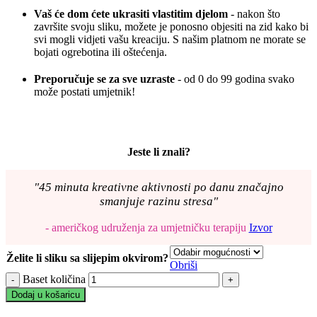
Vaš će dom ćete ukrasiti vlastitim djelom
- nakon što
završite svoju sliku, možete je ponosno objesiti na zid kako bi
svi mogli vidjeti vašu kreaciju. S našim platnom ne morate se
bojati ogrebotina ili oštećenja.
Preporučuje se za sve uzraste
- od 0 do 99 godina svako
može postati umjetnik!
Jeste li znali?
"45 minuta kreativne aktivnosti po danu značajno
smanjuje razinu stresa"
- američkog udruženja za umjetničku terapiju
Izvor
Želite li sliku sa slijepim okvirom?
Obriši
Baset količina
Dodaj u košaricu