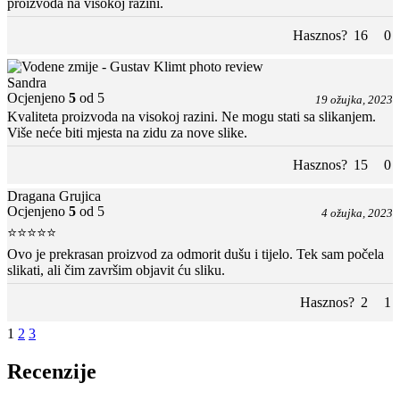
proizvoda na visokoj razini.
Hasznos?
16
0
Sandra
Ocjenjeno
5
od 5
19 ožujka, 2023
Kvaliteta proizvoda na visokoj razini. Ne mogu stati sa slikanjem.
Više neće biti mjesta na zidu za nove slike.
Hasznos?
15
0
Dragana Grujica
Ocjenjeno
5
od 5
4 ožujka, 2023
⭐⭐⭐⭐⭐
Ovo je prekrasan proizvod za odmorit dušu i tijelo. Tek sam počela
slikati, ali čim završim objavit ću sliku.
Hasznos?
2
1
1
2
3
Recenzije