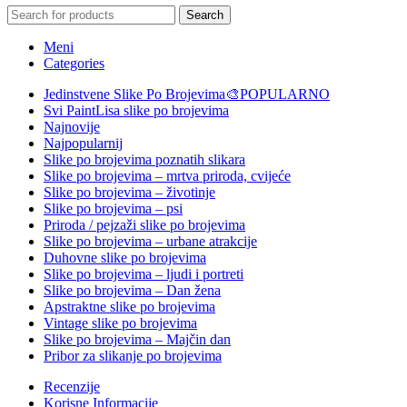
Search
Meni
Categories
Jedinstvene Slike Po Brojevima🎨
POPULARNO
Svi PaintLisa slike po brojevima
Najnovije
Najpopularnij
Slike po brojevima poznatih slikara
Slike po brojevima – mrtva priroda, cvijeće
Slike po brojevima – životinje
Slike po brojevima – psi
Priroda / pejzaži slike po brojevima
Slike po brojevima – urbane atrakcije
Duhovne slike po brojevima
Slike po brojevima – ljudi i portreti
Slike po brojevima – Dan žena
Apstraktne slike po brojevima
Vintage slike po brojevima
Slike po brojevima – Majčin dan
Pribor za slikanje po brojevima
Recenzije
Korisne Informacije