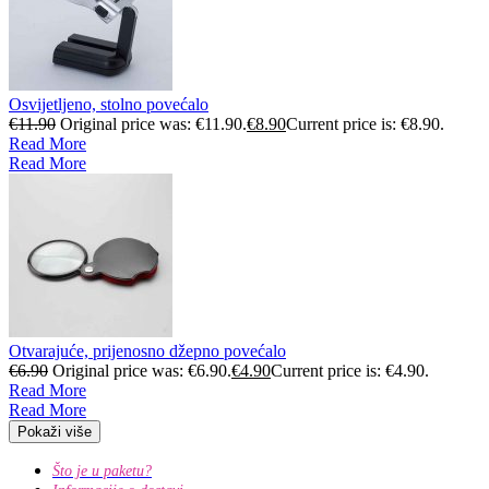
Osvijetljeno, stolno povećalo
€
11.90
Original price was: €11.90.
€
8.90
Current price is: €8.90.
Read More
Read More
Otvarajuće, prijenosno džepno povećalo
€
6.90
Original price was: €6.90.
€
4.90
Current price is: €4.90.
Read More
Read More
Pokaži više
Što je u paketu?