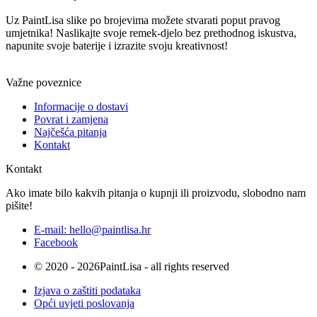
Uz PaintLisa slike po brojevima možete stvarati poput pravog
umjetnika! Naslikajte svoje remek-djelo bez prethodnog iskustva,
napunite svoje baterije i izrazite svoju kreativnost!
Važne poveznice
Informacije o dostavi
Povrat i zamjena
Najčešća pitanja
Kontakt
Kontakt
Ako imate bilo kakvih pitanja o kupnji ili proizvodu, slobodno nam
pišite!
E-mail: hello@paintlisa.hr
Facebook
© 2020 - 2026PaintLisa - all rights reserved
Izjava o zaštiti podataka
Opći uvjeti poslovanja