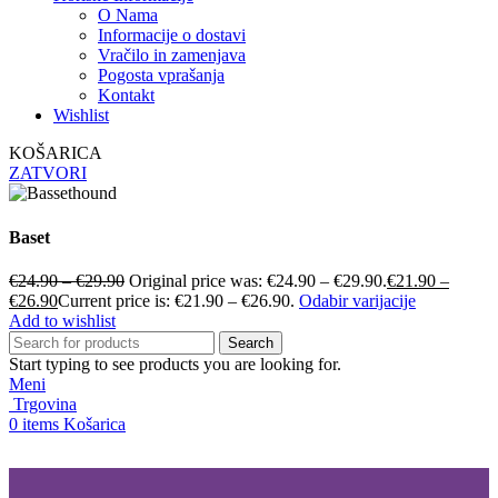
O Nama
Informacije o dostavi
Vračilo in zamenjava
Pogosta vprašanja
Kontakt
Wishlist
KOŠARICA
ZATVORI
Baset
€
24.90
–
€
29.90
Original price was: €24.90 – €29.90.
€
21.90
–
€
26.90
Current price is: €21.90 – €26.90.
Odabir varijacije
Add to wishlist
Search
Start typing to see products you are looking for.
Meni
Trgovina
0
items
Košarica