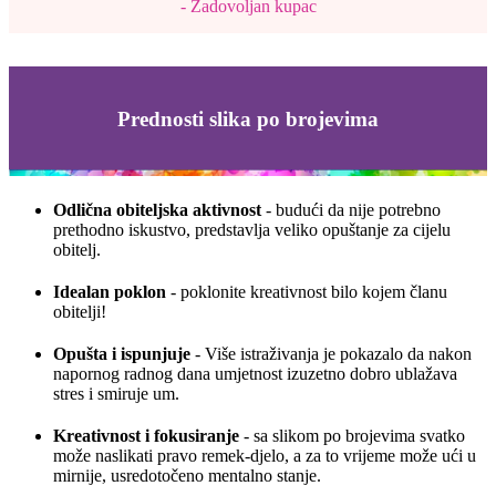
- Zadovoljan kupac
Prednosti slika po brojevima
Odlična obiteljska aktivnost
- budući da nije potrebno
prethodno iskustvo, predstavlja veliko opuštanje za cijelu
obitelj.
Idealan poklon
- poklonite kreativnost bilo kojem članu
obitelji!
Opušta i ispunjuje
- Više istraživanja je pokazalo da nakon
napornog radnog dana umjetnost izuzetno dobro ublažava
stres i smiruje um.
Kreativnost i fokusiranje
- sa slikom po brojevima svatko
može naslikati pravo remek-djelo, a za to vrijeme može ući u
mirnije, usredotočeno mentalno stanje.