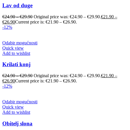
Lav od duge
€
24.90
–
€
29.90
Original price was: €24.90 – €29.90.
€
21.90
–
€
26.90
Current price is: €21.90 – €26.90.
-12%
Odabir mogućnosti
Quick view
Add to wishlist
Krilati konj
€
24.90
–
€
29.90
Original price was: €24.90 – €29.90.
€
21.90
–
€
26.90
Current price is: €21.90 – €26.90.
-12%
Odabir mogućnosti
Quick view
Add to wishlist
Obitelj slona