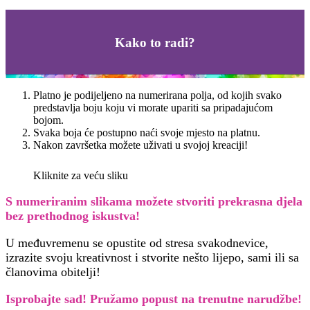
Kako to radi?
Platno je podijeljeno na numerirana polja, od kojih svako
predstavlja boju koju vi morate upariti sa pripadajućom
bojom.
Svaka boja će postupno naći svoje mjesto na platnu.
Nakon završetka možete uživati u svojoj kreaciji!
Kliknite za veću sliku
S numeriranim slikama možete stvoriti prekrasna djela
bez prethodnog iskustva!
U međuvremenu se opustite od stresa svakodnevice,
izrazite svoju kreativnost i stvorite nešto lijepo, sami ili sa
članovima obitelji!
Isprobajte sad! Pružamo
popust na trenutne narudžbe!