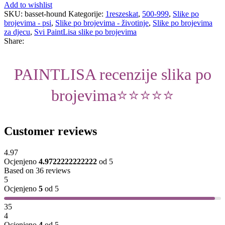
Add to wishlist
SKU:
basset-hound
Kategorije:
1reszeskat
,
500-999
,
Slike po
brojevima - psi
,
Slike po brojevima - životinje
,
Slike po brojevima
za djecu
,
Svi PaintLisa slike po brojevima
Share:
PAINTLISA recenzije slika po
brojevima⭐️⭐️⭐️⭐️⭐️
Customer reviews
4.97
Ocjenjeno
4.9722222222222
od 5
Based on 36 reviews
5
Ocjenjeno
5
od 5
35
4
Ocjenjeno
4
od 5