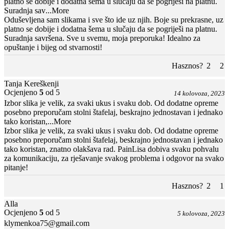
platno se dobije i dodatna šema u slučaju da se pogriješi na platnu.
Suradnja sav
...More
Oduševljena sam slikama i sve što ide uz njih. Boje su prekrasne, uz
platno se dobije i dodatna šema u slučaju da se pogriješi na platnu.
Suradnja savršena. Sve u svemu, moja preporuka! Idealno za
opuštanje i bijeg od stvarnosti!
Hasznos?
2
2
Tanja Kereškenji
Ocjenjeno
5
od 5
14 kolovoza, 2023
Izbor slika je velik, za svaki ukus i svaku dob. Od dodatne opreme
posebno preporučam stolni štafelaj, beskrajno jednostavan i jednako
tako koristan,
...More
Izbor slika je velik, za svaki ukus i svaku dob. Od dodatne opreme
posebno preporučam stolni štafelaj, beskrajno jednostavan i jednako
tako koristan, znatno olakšava rad. PainLisa dobiva svaku pohvalu
za komunikaciju, za rješavanje svakog problema i odgovor na svako
pitanje!
Hasznos?
2
1
Alla
Ocjenjeno
5
od 5
5 kolovoza, 2023
klymenkoa75@gmail.com