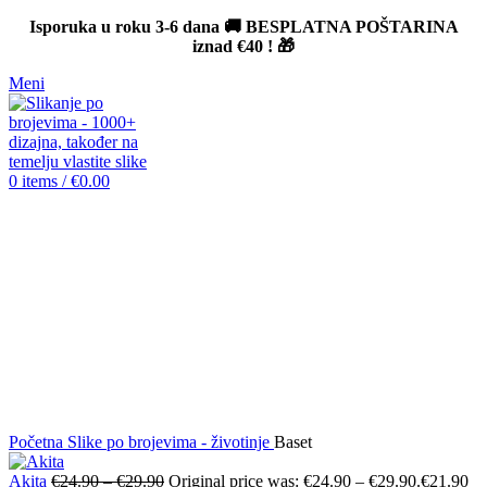
Isporuka u roku 3-6 dana 🚚 BESPLATNA POŠTARINA
iznad
€40
! 🎁
Meni
0
items
/
€
0.00
-12%
Click to enlarge
Početna
Slike po brojevima - životinje
Baset
Akita
€
24.90
–
€
29.90
Original price was: €24.90 – €29.90.
€
21.90