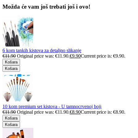
Možda će vam još trebati još i ovo!
6 kom tankih kistova za detaljno slikanje
€
11.90
Original price was: €11.90.
€
9.90
Current price is: €9.90.
Košara
Košara
10 kom premium set kistova - U tamnocrvenoj boji
€
11.90
Original price was: €11.90.
€
8.90
Current price is: €8.90.
Košara
Košara