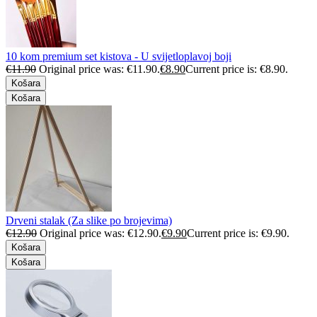
10 kom premium set kistova - U svijetloplavoj boji
€
11.90
Original price was: €11.90.
€
8.90
Current price is: €8.90.
Košara
Košara
Drveni stalak (Za slike po brojevima)
€
12.90
Original price was: €12.90.
€
9.90
Current price is: €9.90.
Košara
Košara