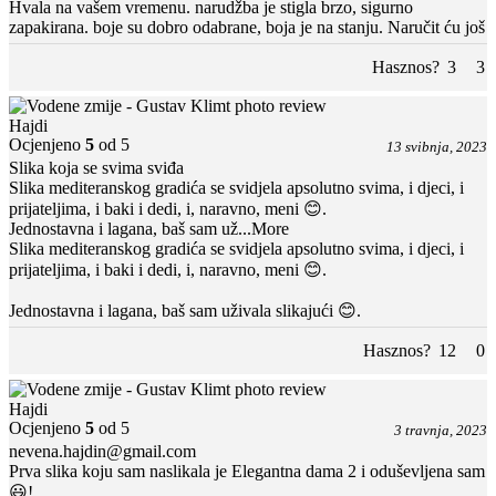
Hvala na vašem vremenu. narudžba je stigla brzo, sigurno
zapakirana. boje su dobro odabrane, boja je na stanju. Naručit ću još
Hasznos?
3
3
Hajdi
Ocjenjeno
5
od 5
13 svibnja, 2023
Slika koja se svima sviđa
Slika mediteranskog gradića se svidjela apsolutno svima, i djeci, i
prijateljima, i baki i dedi, i, naravno, meni 😊.
Jednostavna i lagana, baš sam už
...More
Slika mediteranskog gradića se svidjela apsolutno svima, i djeci, i
prijateljima, i baki i dedi, i, naravno, meni 😊.
Jednostavna i lagana, baš sam uživala slikajući 😊.
Hasznos?
12
0
Hajdi
Ocjenjeno
5
od 5
3 travnja, 2023
nevena.hajdin@gmail.com
Prva slika koju sam naslikala je Elegantna dama 2 i oduševljena sam
😃!