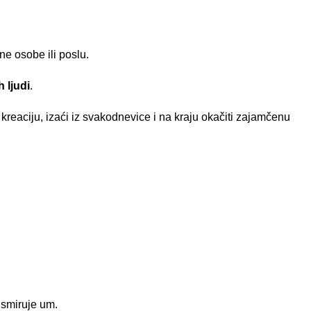
ene osobe ili poslu.
h ljudi
.
u kreaciju, izaći iz svakodnevice i na kraju okačiti zajamčenu
 smiruje um.