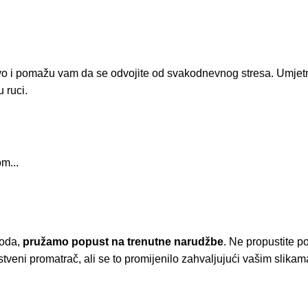
tvo i pomažu vam da se odvojite od svakodnevnog stresa. Umjetni
u ruci.
m...
voda,
pružamo popust
na trenutne narudžbe
. Ne propustite p
veni promatrač, ali se to promijenilo zahvaljujući vašim slikam