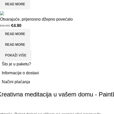
READ MORE
Otvarajuće, prijenosno džepno povećalo
€
6.90
Original price was: €6.90.
€
4.90
Current price is: €4.90.
READ MORE
READ MORE
POKAŽI VIŠE
Što je u paketu?
Informacije o dostavi
Načini plaćanja
Kreativna meditacija u vašem domu - PaintL