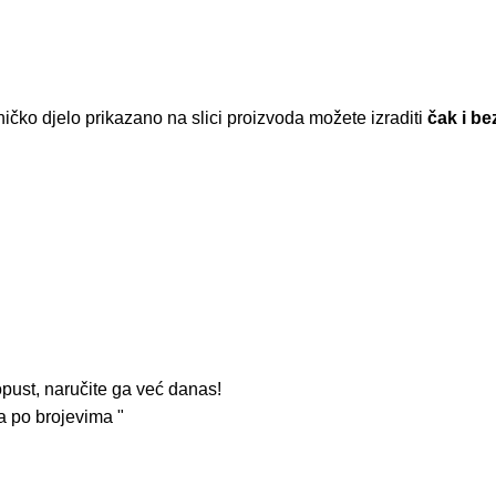
čko djelo prikazano na slici proizvoda možete izraditi
čak i be
opust, naručite ga već danas!
a po brojevima "