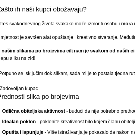
ašto ih naši kupci obožavaju?
tres svakodnevnog života svakako može izmoriti osobu i
mora i
mjetnost je savršen alat opuštanje i kreativno stvaranje. Međut
 našim slikama po brojevima cilj nam je svakom od naših cij
ijepu sliku na zid!
Potpuno se isključim dok slikam, sada mi je to postala tjedna rut
 Zadovoljan kupac
rednosti slika po brojevima
Odlična obiteljska aktivnost
- budući da nije potrebno prethod
Idealan poklon
- poklonite kreativnost bilo kojem članu obitelji
Opušta i ispunjuje
- Više istraživanja je pokazalo da nakon 