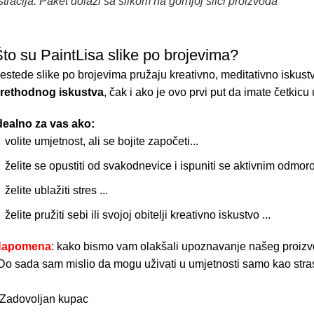
ustracija. Paket dolazi sa slikom na gornjoj slici proizvoda
to su PaintLisa slike po brojevima?
estede slike po brojevima pružaju kreativno, meditativno iskus
rethodnog iskustva
, čak i ako je ovo prvi put da imate četkicu 
dealno za vas ako:
volite umjetnost, ali se bojite započeti...
želite se opustiti od svakodnevice i ispuniti se aktivnim odmoro
želite ublažiti stres ...
želite pružiti sebi ili svojoj obitelji kreativno iskustvo ...
Napomena
: kako bismo vam olakšali upoznavanje našeg proiz
Do sada sam mislio da mogu uživati u umjetnosti samo kao strast
 Zadovoljan kupac