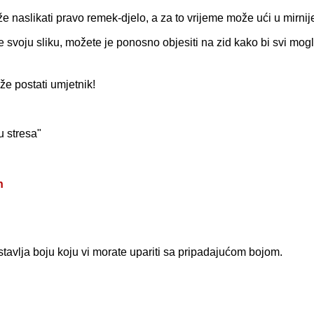
e naslikati pravo remek-djelo, a za to vrijeme može ući u mirni
e svoju sliku, možete je ponosno objesiti na zid kako bi svi mogl
e postati umjetnik!
u stresa"
n
stavlja boju koju vi morate upariti sa pripadajućom bojom.