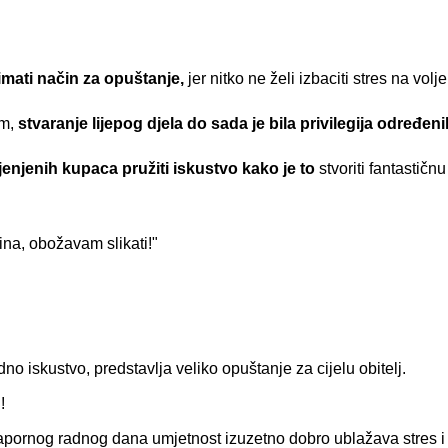
mati način za opuštanje,
jer nitko ne želi izbaciti stres na volj
im,
stvaranje lijepog djela do sada je bila privilegija određeni
enjenih kupaca pružiti iskustvo kako je to
stvoriti fantastičn
ina, obožavam slikati!"
no iskustvo, predstavlja veliko opuštanje za cijelu obitelj.
!
napornog radnog dana umjetnost izuzetno dobro ublažava stres i