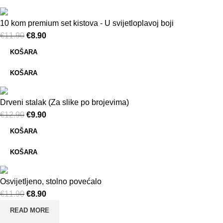
10 kom premium set kistova - U svijetloplavoj boji
€
11.90
Original price was: €11.90.
€
8.90
Current price is: €8.90.
KOŠARA
KOŠARA
Drveni stalak (Za slike po brojevima)
€
12.90
Original price was: €12.90.
€
9.90
Current price is: €9.90.
KOŠARA
KOŠARA
Osvijetljeno, stolno povećalo
€
11.90
Original price was: €11.90.
€
8.90
Current price is: €8.90.
READ MORE