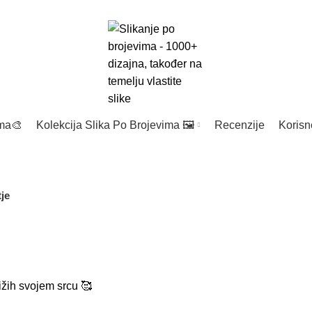
Isporuka u roku 3-6 dana 🚚 BESPLATNA POŠTARINA iznad
€40
! 🎁
POPULARNO
ima🎨
Kolekcija Slika Po Brojevima 🖼️
Recenzije
Korisne
tje
ižih svojem srcu 🥰