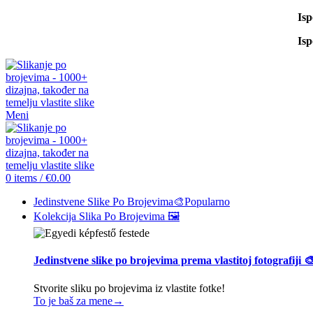
Is
Is
Meni
0
items
/
€
0.00
Jedinstvene Slike Po Brojevima🎨
Popularno
Kolekcija Slika Po Brojevima 🖼️
Jedinstvene slike po brojevima prema vlastitoj fotografiji 
Stvorite sliku po brojevima iz vlastite fotke!
To je baš za mene→