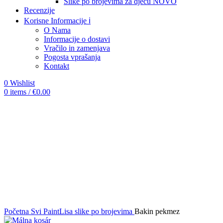
Slike po brojevima za djecu
NOVO
Recenzije
Korisne Informacije ℹ️
O Nama
Informacije o dostavi
Vračilo in zamenjava
Pogosta vprašanja
Kontakt
0
Wishlist
0
items
/
€
0.00
-12%
Click to enlarge
Početna
Svi PaintLisa slike po brojevima
Bakin pekmez