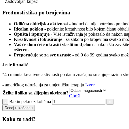
- Zadovoljan kupac
Prednosti slika po brojevima
Odlična obiteljska aktivnost
- budući da nije potrebno prethodn
Idealan poklon
- poklonite kreativnost bilo kojem članu obitelj
Opušta i ispunjuje
- Više istraživanja je pokazalo da nakon n
Kreativnost i fokusiranje
- sa slikom po brojevima svatko može
Vaš će dom ćete ukrasiti vlastitim djelom
- nakon što završite
oštećenja.
Preporučuje se za sve uzraste
- od 0 do 99 godina svako može
Jeste li znali?
"45 minuta kreativne aktivnosti po danu značajno smanjuje razinu str
- američkog udruženja za umjetničku terapiju
Izvor
Želite li sliku sa slijepim okvirom?
Obriši
Bakin pekmez količina
Dodaj u košaricu
Kako to radi?