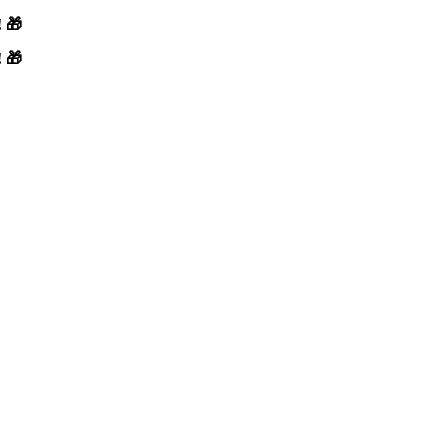
! 🎁
! 🎁