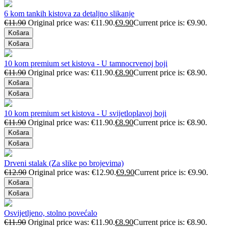
6 kom tankih kistova za detaljno slikanje
€
11.90
Original price was: €11.90.
€
9.90
Current price is: €9.90.
Košara
Košara
10 kom premium set kistova - U tamnocrvenoj boji
€
11.90
Original price was: €11.90.
€
8.90
Current price is: €8.90.
Košara
Košara
10 kom premium set kistova - U svijetloplavoj boji
€
11.90
Original price was: €11.90.
€
8.90
Current price is: €8.90.
Košara
Košara
Drveni stalak (Za slike po brojevima)
€
12.90
Original price was: €12.90.
€
9.90
Current price is: €9.90.
Košara
Košara
Osvijetljeno, stolno povećalo
€
11.90
Original price was: €11.90.
€
8.90
Current price is: €8.90.