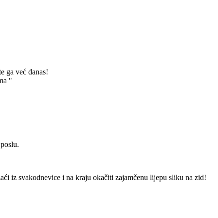
te ga već danas!
ma "
 poslu.
izaći iz svakodnevice i na kraju okačiti zajamčenu lijepu sliku na zid!