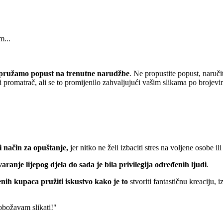
m...
pružamo popust
na trenutne narudžbe
. Ne propustite popust, naruči
 promatrač, ali se to promijenilo zahvaljujući vašim slikama po brojevi
 način za opuštanje,
jer nitko ne želi izbaciti stres na voljene osobe ili
varanje lijepog djela do sada je bila privilegija određenih ljudi
.
nih kupaca pružiti iskustvo kako je to
stvoriti fantastičnu kreaciju, 
 obožavam slikati!"