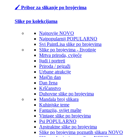
🖌️ Pribor za slikanje po brojevima
Slike po kolekcijama
Najnovije
NOVO
Najpopularnij
POPULARNO
Svi PaintLisa slike po brojevima
Slike po brojevima - životinje
Mrtva priroda, cvijeće
ljudi i portreti
Priroda / pejzaži
Urbane atrakcije
Majčin dan
Dan žena
Kršćanstvo
Duhovne slike po brojevima
Mandala broj slikara
Kuhinjske teme
Fantazija, svijet mašte
Vintage slike po brojevima
Psi
POPULARNO
Apstraktne slike po brojevima
Slike po brojevima poznatih slikara
NOVO