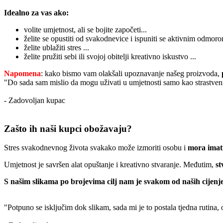
Idealno za vas ako:
volite umjetnost, ali se bojite započeti...
želite se opustiti od svakodnevice i ispuniti se aktivnim odmoro
želite ublažiti stres ...
želite pružiti sebi ili svojoj obitelji kreativno iskustvo ...
Napomena
: kako bismo vam olakšali upoznavanje našeg proizvoda,
"Do sada sam mislio da mogu uživati u umjetnosti samo kao strastveni
- Zadovoljan kupac
Zašto ih naši kupci obožavaju?
Stres svakodnevnog života svakako može izmoriti osobu i
mora imati
Umjetnost je savršen alat opuštanje i kreativno stvaranje. Međutim,
st
S našim slikama po brojevima cilj nam je svakom od naših cijenje
"Potpuno se isključim dok slikam, sada mi je to postala tjedna rutina,