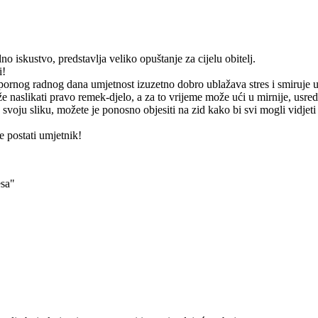
o iskustvo, predstavlja veliko opuštanje za cijelu obitelj.
i!
apornog radnog dana umjetnost izuzetno dobro ublažava stres i smiruje 
 naslikati pravo remek-djelo, a za to vrijeme može ući u mirnije, usre
 svoju sliku, možete je ponosno objesiti na zid kako bi svi mogli vidjeti
 postati umjetnik!
esa"