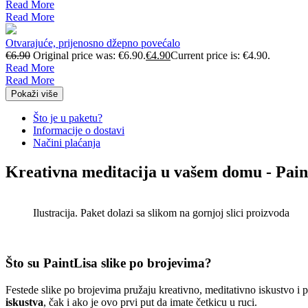
Read More
Read More
Otvarajuće, prijenosno džepno povećalo
€
6.90
Original price was: €6.90.
€
4.90
Current price is: €4.90.
Read More
Read More
Pokaži više
Što je u paketu?
Informacije o dostavi
Načini plaćanja
Kreativna meditacija u vašem domu - Pain
Ilustracija. Paket dolazi sa slikom na gornjoj slici proizvoda
Što su PaintLisa slike po brojevima?
Festede slike po brojevima pružaju kreativno, meditativno iskustvo i
iskustva
, čak i ako je ovo prvi put da imate četkicu u ruci.