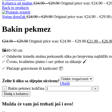
Košarica od maline
€
24.90
–
€
29.90
Original price was: €24.90 – €2
Back to products
Sjajan doručak
€
24.90
–
€
29.90
Original price was: €24.90 – €29.90.
Bakin pekmez
€
24.90
–
€
29.90
Original price was: €24.90 – €29.90.
€
21.90
–
€
26.9
🖼️40×50 cm
✅ Odaberite između stotina prekrasnih slika po brojevima najbližih s
✅ Čvrsto, kvalitetno platno i sav pribor za slikanje 🖌️
✅ Plaćanje gotovinom ili karticom! 📦
Želite li sliku sa slijepim okvirom?
Obriši
Bakin pekmez količina
Dodaj u košaricu
Možda će vam još trebati još i ovo!