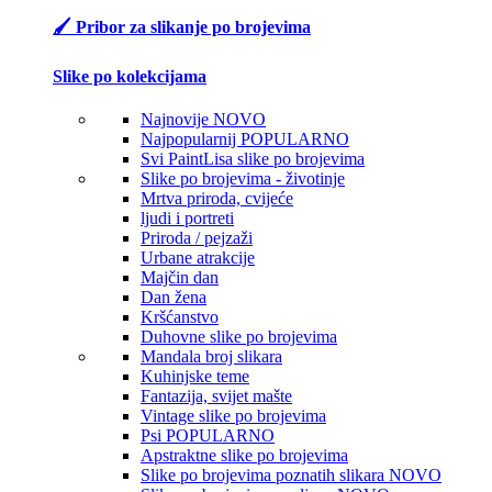
🖌️ Pribor za slikanje po brojevima
Slike po kolekcijama
Najnovije
NOVO
Najpopularnij
POPULARNO
Svi PaintLisa slike po brojevima
Slike po brojevima - životinje
Mrtva priroda, cvijeće
ljudi i portreti
Priroda / pejzaži
Urbane atrakcije
Majčin dan
Dan žena
Kršćanstvo
Duhovne slike po brojevima
Mandala broj slikara
Kuhinjske teme
Fantazija, svijet mašte
Vintage slike po brojevima
Psi
POPULARNO
Apstraktne slike po brojevima
Slike po brojevima poznatih slikara
NOVO