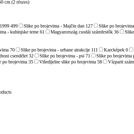
50 cm (2 részes)
-1999
499
Slike po brojevima - Majčin dan
127
Slike po brojevima
vima - kuhinjske teme
61
Magyarország csodái számfestők
36
Slik
evima
70
Slike po brojevima - urbane atrakcije
111
Karcképek
0
thoni csendélet
32
Slike po brojevima - psi
71
Slike po brojevima 
ke po brojevima
35
Višedijelne slike po brojevima
58
Vízparti szá
oducts