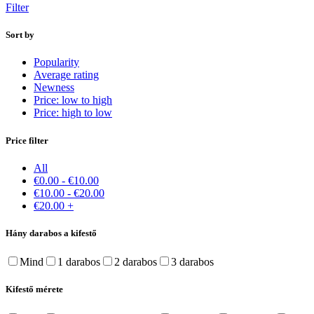
Filter
Sort by
Popularity
Average rating
Newness
Price: low to high
Price: high to low
Price filter
All
€
0.00
-
€
10.00
€
10.00
-
€
20.00
€
20.00
+
Hány darabos a kifestő
Mind
1 darabos
2 darabos
3 darabos
Kifestő mérete