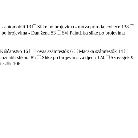
 - automobili
13
Slike po brojevima - mrtva priroda, cvijeće
138
e po brojevima - Dan žena
53
Svi PaintLisa slike po brojevima
Kršćanstvo
16
Lovas számfestők
6
Macska számfestők
14
poznatih slikara
85
Slike po brojevima za djecu
124
Szövegek
9
mfestők
106