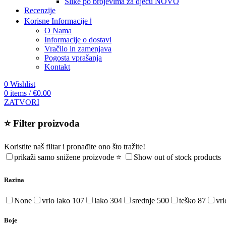
Slike po brojevima za djecu
NOVO
Recenzije
Korisne Informacije ℹ️
O Nama
Informacije o dostavi
Vračilo in zamenjava
Pogosta vprašanja
Kontakt
0
Wishlist
0
items
/
€
0.00
ZATVORI
⭐ Filter proizvoda
Koristite naš filtar i pronađite ono što tražite!
prikaži samo snižene proizvode ⭐
Show out of stock products
Razina
None
vrlo lako
107
lako
304
srednje
500
teško
87
vrl
Boje