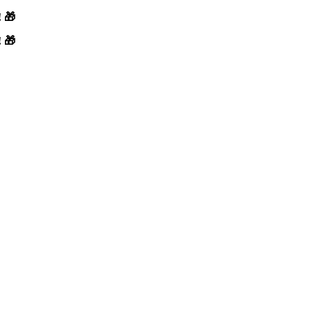
! 🎁
! 🎁