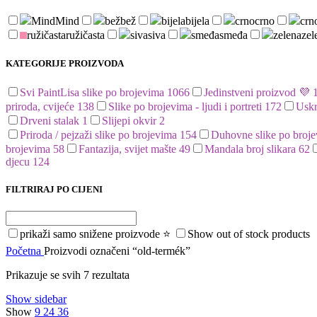
Mind
Mind
bež
bež
bijela
bijela
crno
crno
crno
ružičasta
ružičasta
siva
siva
smeđa
smeđa
zelena
zel
KATEGORIJE PROIZVODA
Svi PaintLisa slike po brojevima
1066
Jedinstveni proizvod 💜
priroda, cvijeće
138
Slike po brojevima - ljudi i portreti
172
Uskr
Drveni stalak
1
Slijepi okvir
2
Priroda / pejzaži slike po brojevima
154
Duhovne slike po broj
brojevima
58
Fantazija, svijet mašte
49
Mandala broj slikara
62
djecu
124
FILTRIRAJ PO CIJENI
prikaži samo snižene proizvode ⭐
Show out of stock products
Početna
Proizvodi označeni “old-termék”
Prikazuje se svih 7 rezultata
Show sidebar
Show
9
24
36