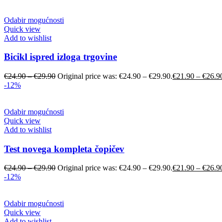
Odabir mogućnosti
Quick view
Add to wishlist
Bicikl ispred izloga trgovine
€
24.90
–
€
29.90
Original price was: €24.90 – €29.90.
€
21.90
–
€
26.9
-12%
Odabir mogućnosti
Quick view
Add to wishlist
Test novega kompleta čopičev
€
24.90
–
€
29.90
Original price was: €24.90 – €29.90.
€
21.90
–
€
26.9
-12%
Odabir mogućnosti
Quick view
Add to wishlist