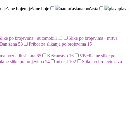
miješane boje
miješane boje
narančasta
narančasta
plava
plava
Slike po brojevima - automobili
13
Slike po brojevima - mrtva
 Dan žena
53
Pribor za slikanje po brojevima
15
ima poznatih slikara
85
Kršćanstvo
16
Višedijelne slike po
aktne slike po brojevima
54
mixcat
102
Slike po brojevima za