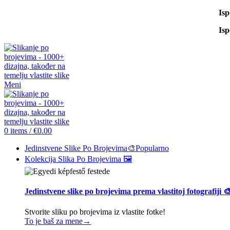
Is
Is
Meni
0
items
/
€
0.00
Jedinstvene Slike Po Brojevima🎨
Popularno
Kolekcija Slika Po Brojevima 🖼️
Jedinstvene slike po brojevima prema vlastitoj fotografiji 
Stvorite sliku po brojevima iz vlastite fotke!
To je baš za mene→