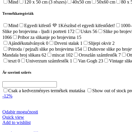
Mind
120 x 50 cm (3 részes)
40x50 cm
50x60 cm
80 x 
Termékkategóriák
Mind
Egyedi kifestő 💜
1
Készítsd el egyedi kifestődet!
1000
Slike po brojevima - ljudi i portreti
172
Uskrs
56
Slike po broje
1066
Pribor za slikanje po brojevima
15
Ajándékutalványok
0
Drveni stalak
1
Slijepi okvir
2
Priroda / pejzaži slike po brojevima
154
Duhovne slike po broj
Mandala broj slikara
62
mixcat
102
Oroszlán számfestők
7
Ot
teszt
0
Univerzum számfestők
1
Van Gogh
23
Vintage sli
Ár szerinti szűrés
Csak a kedvezményes termékek mutatása
Show out of stock pr
-12%
Odabir mogućnosti
Quick view
Add to wishlist