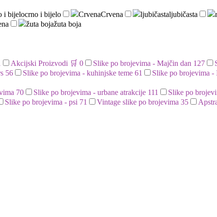
 i bijelo
crno i bijelo
Crvena
Crvena
ljubičasta
ljubičasta
ena
žuta boja
žuta boja
1
Akcijski Proizvodi 🛒
0
Slike po brojevima - Majčin dan
127
s
56
Slike po brojevima - kuhinjske teme
61
Slike po brojevima -
evima
70
Slike po brojevima - urbane atrakcije
111
Slike po brojev
Slike po brojevima - psi
71
Vintage slike po brojevima
35
Apstr