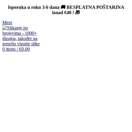
Isporuka u roku 3-6 dana 🚚 BESPLATNA POŠTARINA
iznad
€40
! 🎁
Meni
0
items
/
€
0.00
-12%