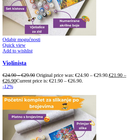
Odabir mogućnosti
Quick view
Add to wishlist
Violinista
€
24.90
–
€
29.90
Original price was: €24.90 – €29.90.
€
21.90
–
€
26.90
Current price is: €21.90 – €26.90.
-12%