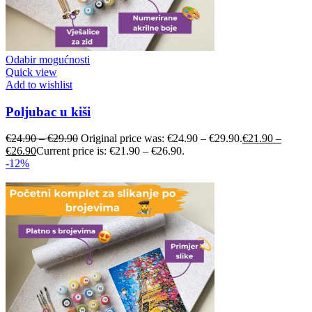
Odabir mogućnosti
Quick view
Add to wishlist
Poljubac u kiši
€
24.90
–
€
29.90
Original price was: €24.90 – €29.90.
€
21.90
–
€
26.90
Current price is: €21.90 – €26.90.
-12%