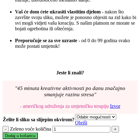
Vaš će dom ćete ukrasiti vlastitim djelom
- nakon što
završite svoju sliku, možete je ponosno objesiti na zid kako bi
svi mogli vidjeti vašu kreaciju. S našim platnom ne morate se
bojati ogrebotina ili oštećenja.
Preporučuje se za sve uzraste
- od 0 do 99 godina svako
može postati umjetnik!
Jeste li znali?
"45 minuta kreativne aktivnosti po danu značajno
smanjuje razinu stresa"
- američkog udruženja za umjetničku terapiju
Izvor
Želite li sliku sa slijepim okvirom?
Obriši
Zeleno voće količina
Dodaj u košaricu