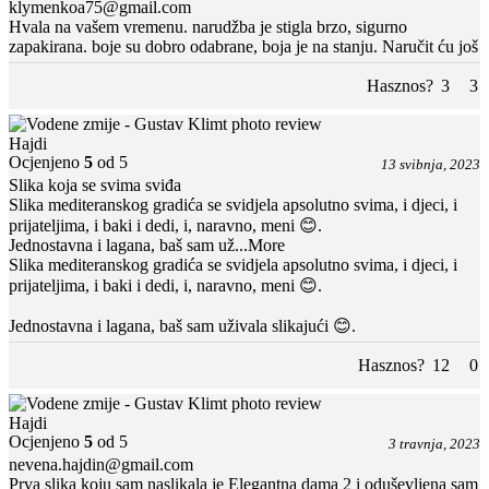
klymenkoa75@gmail.com
Hvala na vašem vremenu. narudžba je stigla brzo, sigurno
zapakirana. boje su dobro odabrane, boja je na stanju. Naručit ću još
Hasznos?
3
3
Hajdi
Ocjenjeno
5
od 5
13 svibnja, 2023
Slika koja se svima sviđa
Slika mediteranskog gradića se svidjela apsolutno svima, i djeci, i
prijateljima, i baki i dedi, i, naravno, meni 😊.
Jednostavna i lagana, baš sam už
...More
Slika mediteranskog gradića se svidjela apsolutno svima, i djeci, i
prijateljima, i baki i dedi, i, naravno, meni 😊.
Jednostavna i lagana, baš sam uživala slikajući 😊.
Hasznos?
12
0
Hajdi
Ocjenjeno
5
od 5
3 travnja, 2023
nevena.hajdin@gmail.com
Prva slika koju sam naslikala je Elegantna dama 2 i oduševljena sam