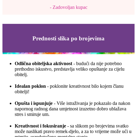
- Zadovoljan kupac
Prednosti slika po brojevima
Odlična obiteljska aktivnost
- budući da nije potrebno
prethodno iskustvo, predstavlja veliko opuštanje za cijelu
obitelj.
Idealan poklon
- poklonite kreativnost bilo kojem članu
obitelji!
Opušta i ispunjuje
- Više istraživanja je pokazalo da nakon
napornog radnog dana umjetnost izuzetno dobro ublažava
stres i smiruje um.
Kreativnost i fokusiranje
- sa slikom po brojevima svatko
može naslikati pravo remek-djelo, a za to vrijeme može ući u
mirnije, usredotočeno mentalno stanje.