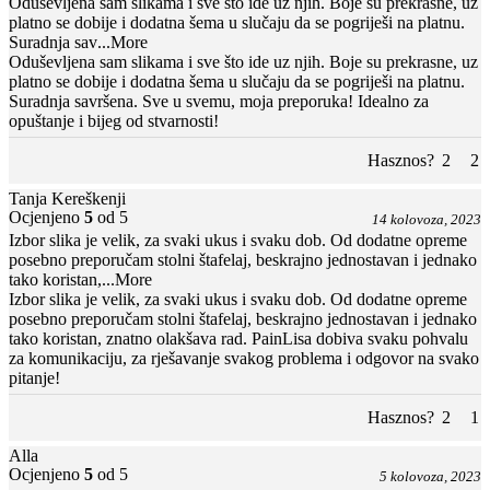
Oduševljena sam slikama i sve što ide uz njih. Boje su prekrasne, uz
platno se dobije i dodatna šema u slučaju da se pogriješi na platnu.
Suradnja sav
...More
Oduševljena sam slikama i sve što ide uz njih. Boje su prekrasne, uz
platno se dobije i dodatna šema u slučaju da se pogriješi na platnu.
Suradnja savršena. Sve u svemu, moja preporuka! Idealno za
opuštanje i bijeg od stvarnosti!
Hasznos?
2
2
Tanja Kereškenji
Ocjenjeno
5
od 5
14 kolovoza, 2023
Izbor slika je velik, za svaki ukus i svaku dob. Od dodatne opreme
posebno preporučam stolni štafelaj, beskrajno jednostavan i jednako
tako koristan,
...More
Izbor slika je velik, za svaki ukus i svaku dob. Od dodatne opreme
posebno preporučam stolni štafelaj, beskrajno jednostavan i jednako
tako koristan, znatno olakšava rad. PainLisa dobiva svaku pohvalu
za komunikaciju, za rješavanje svakog problema i odgovor na svako
pitanje!
Hasznos?
2
1
Alla
Ocjenjeno
5
od 5
5 kolovoza, 2023