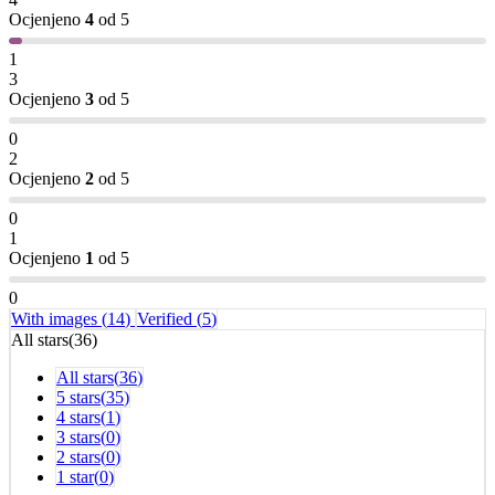
Ocjenjeno
4
od 5
1
3
Ocjenjeno
3
od 5
0
2
Ocjenjeno
2
od 5
0
1
Ocjenjeno
1
od 5
0
With images (
14
)
Verified (
5
)
All stars(
36
)
All stars(
36
)
5 stars(
35
)
4 stars(
1
)
3 stars(
0
)
2 stars(
0
)
1 star(
0
)