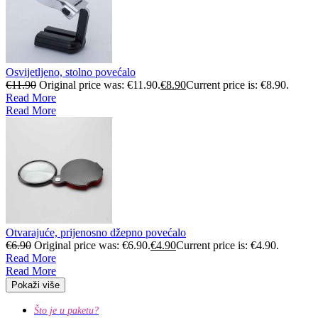
Osvijetljeno, stolno povećalo
€
11.90
Original price was: €11.90.
€
8.90
Current price is: €8.90.
Read More
Read More
Otvarajuće, prijenosno džepno povećalo
€
6.90
Original price was: €6.90.
€
4.90
Current price is: €4.90.
Read More
Read More
Pokaži više
Što je u paketu?