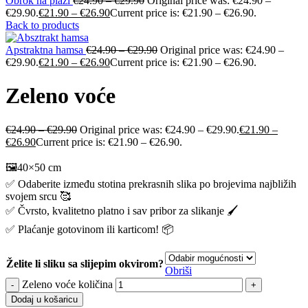
Obrok na plaži
€
24.90
–
€
29.90
Original price was: €24.90 –
€29.90.
€
21.90
–
€
26.90
Current price is: €21.90 – €26.90.
Back to products
Apstraktna hamsa
€
24.90
–
€
29.90
Original price was: €24.90 –
€29.90.
€
21.90
–
€
26.90
Current price is: €21.90 – €26.90.
Zeleno voće
€
24.90
–
€
29.90
Original price was: €24.90 – €29.90.
€
21.90
–
€
26.90
Current price is: €21.90 – €26.90.
🖼️40×50 cm
✅ Odaberite između stotina prekrasnih slika po brojevima najbližih
svojem srcu 🥰
✅ Čvrsto, kvalitetno platno i sav pribor za slikanje 🖌️
✅ Plaćanje gotovinom ili karticom! 📦
Želite li sliku sa slijepim okvirom?
Obriši
Zeleno voće količina
Dodaj u košaricu