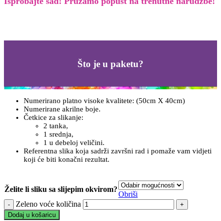
Isprobajte sad! Pružamo
popust na trenutne narudžbe!
Što je u paketu?
Numerirano platno visoke kvalitete: (50cm X 40cm)
Numerirane akrilne boje.
Četkice za slikanje:
2 tanka,
1 srednja,
1 u debeloj veličini.
Referentna slika koja sadrži završni rad i pomaže vam vidjeti
koji će biti konačni rezultat.
Želite li sliku sa slijepim okvirom?
Obriši
Zeleno voće količina
Dodaj u košaricu