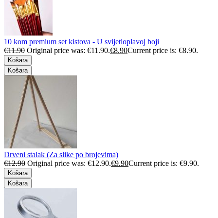
10 kom premium set kistova - U svijetloplavoj boji
€
11.90
Original price was: €11.90.
€
8.90
Current price is: €8.90.
Košara
Košara
Drveni stalak (Za slike po brojevima)
€
12.90
Original price was: €12.90.
€
9.90
Current price is: €9.90.
Košara
Košara