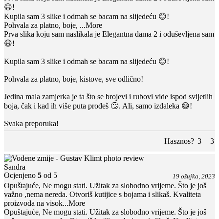
😃!
Kupila sam 3 slike i odmah se bacam na slijedeću 😊!
Pohvala za platno, boje,
...More
Prva slika koju sam naslikala je Elegantna dama 2 i oduševljena sam
😃!
Kupila sam 3 slike i odmah se bacam na slijedeću 😊!
Pohvala za platno, boje, kistove, sve odlično!
Jedina mala zamjerka je ta što se brojevi i rubovi vide ispod svijetlih
boja, čak i kad ih više puta prođeš 🙄. Ali, samo izdaleka 😄!
Svaka preporuka!
Hasznos?
3
3
Sandra
Ocjenjeno
5
od 5
19 ožujka, 2023
Opuštajuće, Ne mogu stati. Užitak za slobodno vrijeme. Što je još
važno ,nema nereda. Otvoriš kutijice s bojama i slikaš. Kvaliteta
proizvoda na visok
...More
Opuštajuće, Ne mogu stati. Užitak za slobodno vrijeme. Što je još