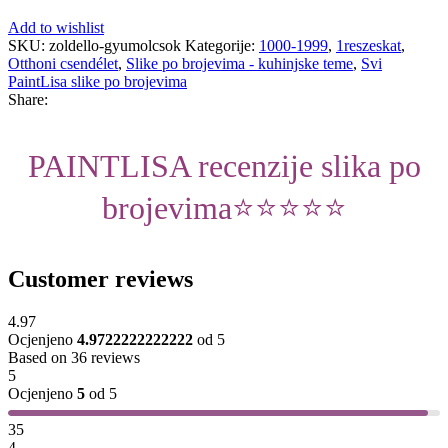
Add to wishlist
SKU:
zoldello-gyumolcsok
Kategorije:
1000-1999
,
1reszeskat
,
Otthoni csendélet
,
Slike po brojevima - kuhinjske teme
,
Svi
PaintLisa slike po brojevima
Share:
PAINTLISA recenzije slika po
brojevima⭐️⭐️⭐️⭐️⭐️
Customer reviews
4.97
Ocjenjeno
4.9722222222222
od 5
Based on 36 reviews
5
Ocjenjeno
5
od 5
35
4