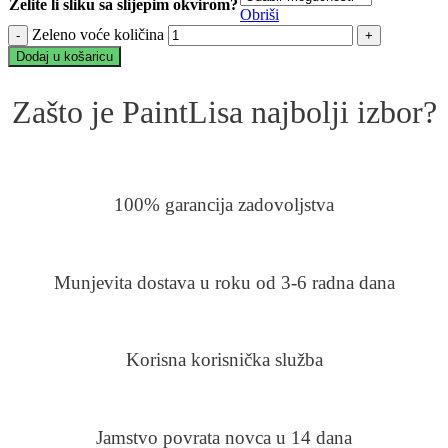
Želite li sliku sa slijepim okvirom?
Obriši
Zeleno voće količina
Dodaj u košaricu
Zašto je PaintLisa najbolji izbor?
100% garancija zadovoljstva
Munjevita dostava u roku od 3-6 radna dana
Korisna korisnička služba
Jamstvo povrata novca u 14 dana