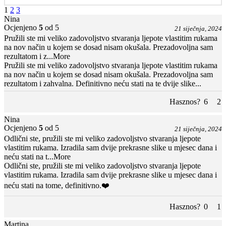
1
2
3
Nina
Ocjenjeno
5
od 5
21 siječnja, 2024
Pružili ste mi veliko zadovoljstvo stvaranja ljepote vlastitim rukama
na nov način u kojem se dosad nisam okušala. Prezadovoljna sam
rezultatom i z
...More
Pružili ste mi veliko zadovoljstvo stvaranja ljepote vlastitim rukama
na nov način u kojem se dosad nisam okušala. Prezadovoljna sam
rezultatom i zahvalna. Definitivno neću stati na te dvije slike...
Hasznos?
6
2
Nina
Ocjenjeno
5
od 5
21 siječnja, 2024
Odlični ste, pružili ste mi veliko zadovoljstvo stvaranja ljepote
vlastitim rukama. Izradila sam dvije prekrasne slike u mjesec dana i
neću stati na t
...More
Odlični ste, pružili ste mi veliko zadovoljstvo stvaranja ljepote
vlastitim rukama. Izradila sam dvije prekrasne slike u mjesec dana i
neću stati na tome, definitivno.❤️
Hasznos?
0
1
Martina