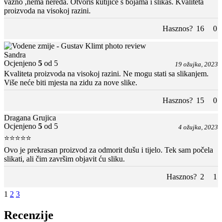
važno ,nema nereda. Otvoriš kutijice s bojama i slikaš. Kvaliteta
proizvoda na visokoj razini.
Hasznos?
16
0
Sandra
Ocjenjeno
5
od 5
19 ožujka, 2023
Kvaliteta proizvoda na visokoj razini. Ne mogu stati sa slikanjem.
Više neće biti mjesta na zidu za nove slike.
Hasznos?
15
0
Dragana Grujica
Ocjenjeno
5
od 5
4 ožujka, 2023
⭐⭐⭐⭐⭐
Ovo je prekrasan proizvod za odmorit dušu i tijelo. Tek sam počela
slikati, ali čim završim objavit ću sliku.
Hasznos?
2
1
1
2
3
Recenzije