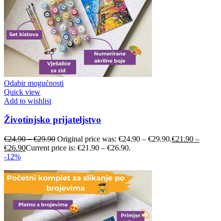
Odabir mogućnosti
Quick view
Add to wishlist
Životinjsko prijateljstvo
€
24.90
–
€
29.90
Original price was: €24.90 – €29.90.
€
21.90
–
€
26.90
Current price is: €21.90 – €26.90.
-12%