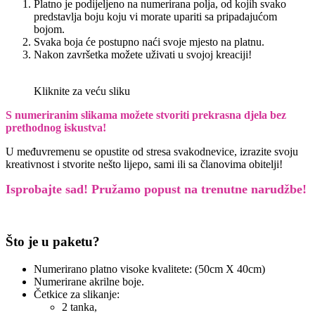
Platno je podijeljeno na numerirana polja, od kojih svako
predstavlja boju koju vi morate upariti sa pripadajućom
bojom.
Svaka boja će postupno naći svoje mjesto na platnu.
Nakon završetka možete uživati u svojoj kreaciji!
Kliknite za veću sliku
S numeriranim slikama možete stvoriti prekrasna djela bez
prethodnog iskustva!
U međuvremenu se opustite od stresa svakodnevice, izrazite svoju
kreativnost i stvorite nešto lijepo, sami ili sa članovima obitelji!
Isprobajte sad! Pružamo
popust na trenutne narudžbe!
Što je u paketu?
Numerirano platno visoke kvalitete: (50cm X 40cm)
Numerirane akrilne boje.
Četkice za slikanje:
2 tanka,