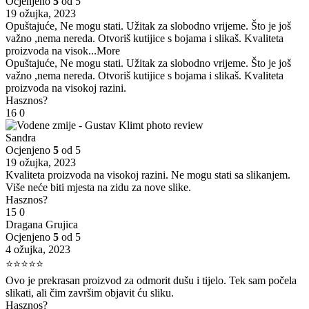
Ocjenjeno
5
od 5
19 ožujka, 2023
Opuštajuće, Ne mogu stati. Užitak za slobodno vrijeme. Što je još
važno ,nema nereda. Otvoriš kutijice s bojama i slikaš. Kvaliteta
proizvoda na visok
...More
Opuštajuće, Ne mogu stati. Užitak za slobodno vrijeme. Što je još
važno ,nema nereda. Otvoriš kutijice s bojama i slikaš. Kvaliteta
proizvoda na visokoj razini.
Hasznos?
16
0
Sandra
Ocjenjeno
5
od 5
19 ožujka, 2023
Kvaliteta proizvoda na visokoj razini. Ne mogu stati sa slikanjem.
Više neće biti mjesta na zidu za nove slike.
Hasznos?
15
0
Dragana Grujica
Ocjenjeno
5
od 5
4 ožujka, 2023
⭐⭐⭐⭐⭐
Ovo je prekrasan proizvod za odmorit dušu i tijelo. Tek sam počela
slikati, ali čim završim objavit ću sliku.
Hasznos?