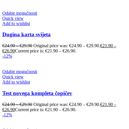
Odabir mogućnosti
Quick view
Add to wishlist
Dugina karta svijeta
€
24.90
–
€
29.90
Original price was: €24.90 – €29.90.
€
21.90
–
€
26.90
Current price is: €21.90 – €26.90.
-12%
Odabir mogućnosti
Quick view
Add to wishlist
Test novega kompleta čopičev
€
24.90
–
€
29.90
Original price was: €24.90 – €29.90.
€
21.90
–
€
26.90
Current price is: €21.90 – €26.90.
-12%