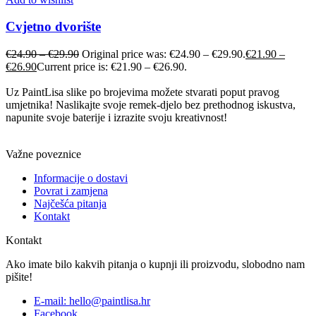
Cvjetno dvorište
€
24.90
–
€
29.90
Original price was: €24.90 – €29.90.
€
21.90
–
€
26.90
Current price is: €21.90 – €26.90.
Uz PaintLisa slike po brojevima možete stvarati poput pravog
umjetnika! Naslikajte svoje remek-djelo bez prethodnog iskustva,
napunite svoje baterije i izrazite svoju kreativnost!
Važne poveznice
Informacije o dostavi
Povrat i zamjena
Najčešća pitanja
Kontakt
Kontakt
Ako imate bilo kakvih pitanja o kupnji ili proizvodu, slobodno nam
pišite!
E-mail: hello@paintlisa.hr
Facebook