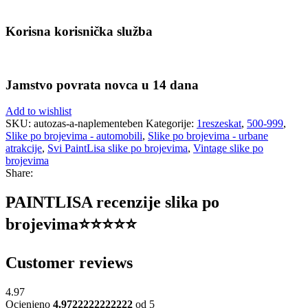
Korisna korisnička služba
Jamstvo povrata novca u 14 dana
Add to wishlist
SKU:
autozas-a-naplementeben
Kategorije:
1reszeskat
,
500-999
,
Slike po brojevima - automobili
,
Slike po brojevima - urbane
atrakcije
,
Svi PaintLisa slike po brojevima
,
Vintage slike po
brojevima
Share:
PAINTLISA recenzije slika po
brojevima⭐️⭐️⭐️⭐️⭐️
Customer reviews
4.97
Ocjenjeno
4.9722222222222
od 5