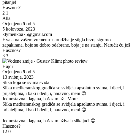
pitanje!
Hasznos?
2
1
Alla
Ocjenjeno
5
od 5
5 kolovoza, 2023
klymenkoa75@gmail.com
Hvala na vašem vremenu. narudžba je stigla brzo, sigurno
zapakirana. boje su dobro odabrane, boja je na stanju. Naručit ću još
Hasznos?
3
3
Hajdi
Ocjenjeno
5
od 5
13 svibnja, 2023
Slika koja se svima sviđa
Slika mediteranskog gradića se svidjela apsolutno svima, i djeci, i
prijateljima, i baki i dedi, i, naravno, meni 😊.
Jednostavna i lagana, baš sam už
...More
Slika mediteranskog gradića se svidjela apsolutno svima, i djeci, i
prijateljima, i baki i dedi, i, naravno, meni 😊.
Jednostavna i lagana, baš sam uživala slikajući 😊.
Hasznos?
12
0