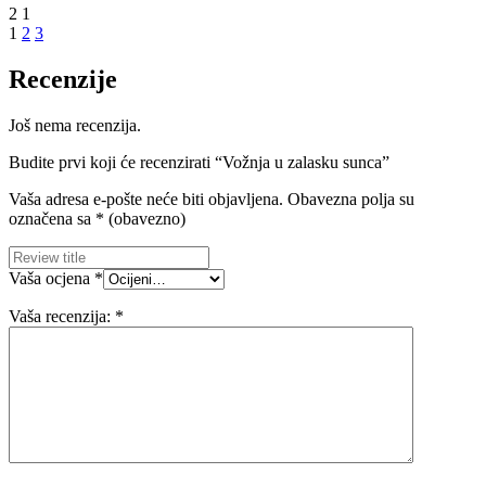
2
1
1
2
3
Recenzije
Još nema recenzija.
Budite prvi koji će recenzirati “Vožnja u zalasku sunca”
Vaša adresa e-pošte neće biti objavljena.
Obavezna polja su
označena sa
* (obavezno)
Vaša ocjena
*
Vaša recenzija:
*