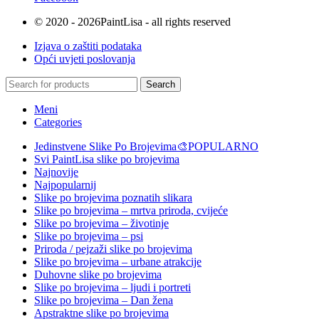
© 2020 - 2026PaintLisa - all rights reserved
Izjava o zaštiti podataka
Opći uvjeti poslovanja
Search
Meni
Categories
Jedinstvene Slike Po Brojevima🎨
POPULARNO
Svi PaintLisa slike po brojevima
Najnovije
Najpopularnij
Slike po brojevima poznatih slikara
Slike po brojevima – mrtva priroda, cvijeće
Slike po brojevima – životinje
Slike po brojevima – psi
Priroda / pejzaži slike po brojevima
Slike po brojevima – urbane atrakcije
Duhovne slike po brojevima
Slike po brojevima – ljudi i portreti
Slike po brojevima – Dan žena
Apstraktne slike po brojevima