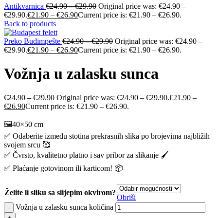
Antikvarnica
€
24.90
–
€
29.90
Original price was: €24.90 –
€29.90.
€
21.90
–
€
26.90
Current price is: €21.90 – €26.90.
Back to products
Preko Budimpešte
€
24.90
–
€
29.90
Original price was: €24.90 –
€29.90.
€
21.90
–
€
26.90
Current price is: €21.90 – €26.90.
Vožnja u zalasku sunca
€
24.90
–
€
29.90
Original price was: €24.90 – €29.90.
€
21.90
–
€
26.90
Current price is: €21.90 – €26.90.
🖼️40×50 cm
✅ Odaberite između stotina prekrasnih slika po brojevima najbližih
svojem srcu 🥰
✅ Čvrsto, kvalitetno platno i sav pribor za slikanje 🖌️
✅ Plaćanje gotovinom ili karticom! 📦
Želite li sliku sa slijepim okvirom?
Obriši
Vožnja u zalasku sunca količina