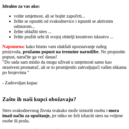
Idealno za vas ako:
volite umjetnost, ali se bojite započeti...
želite se opustiti od svakodnevice i ispuniti se aktivnim
odmorom...
želite ublažiti stres ...
želite pružiti sebi ili svojoj obitelji kreativno iskustvo ...
Napomena
: kako bismo vam olakšali upoznavanje našeg
proizvoda,
pružamo popust
na trenutne narudžbe
. Ne propustite
popust, naručite ga već danas!
"Do sada sam mislio da mogu uživati u umjetnosti samo kao
strastveni promatrač, ali se to promijenilo zahvaljujući vašim slikama
po brojevima "
- Zadovoljan kupac
Zašto ih naši kupci obožavaju?
Stres svakodnevnog života svakako može izmoriti osobu i
mora
imati način za opuštanje,
jer nitko ne želi izbaciti stres na voljene
osobe ili poslu.