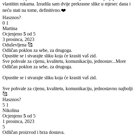
vlastitim rukama. Izradila sam dvije prekrasne slike u mjesec dana i
neću stati na tome, definitivno.❤️
Hasznos?
0
1
Martina
Ocjenjeno
5
od 5
3 prosinca, 2023
Oduševljena 🥰
Odličan poklon za sebe, za drugoga.
Opustite se i stvarajte sliku koja će krasiti vaš zid.
Sve pohvale za cijenu, kvalitetu, komunikaciju, jednostav
...More
Odličan poklon za sebe, za drugoga.
Opustite se i stvarajte sliku koja će krasiti vaš zid.
Sve pohvale za cijenu, kvalitetu, komunikaciju, jednostavno najbolji
🥰
Hasznos?
5
1
Nikolina
Ocjenjeno
5
od 5
1 prosinca, 2023
5
Odličan proizvod i brza dostava.