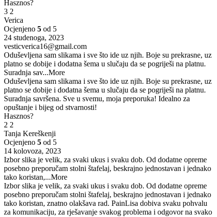
Hasznos?
3
2
Verica
Ocjenjeno
5
od 5
24 studenoga, 2023
vesticverica16@gmail.com
Oduševljena sam slikama i sve što ide uz njih. Boje su prekrasne, uz
platno se dobije i dodatna šema u slučaju da se pogriješi na platnu.
Suradnja sav
...More
Oduševljena sam slikama i sve što ide uz njih. Boje su prekrasne, uz
platno se dobije i dodatna šema u slučaju da se pogriješi na platnu.
Suradnja savršena. Sve u svemu, moja preporuka! Idealno za
opuštanje i bijeg od stvarnosti!
Hasznos?
2
2
Tanja Kereškenji
Ocjenjeno
5
od 5
14 kolovoza, 2023
Izbor slika je velik, za svaki ukus i svaku dob. Od dodatne opreme
posebno preporučam stolni štafelaj, beskrajno jednostavan i jednako
tako koristan,
...More
Izbor slika je velik, za svaki ukus i svaku dob. Od dodatne opreme
posebno preporučam stolni štafelaj, beskrajno jednostavan i jednako
tako koristan, znatno olakšava rad. PainLisa dobiva svaku pohvalu
za komunikaciju, za rješavanje svakog problema i odgovor na svako