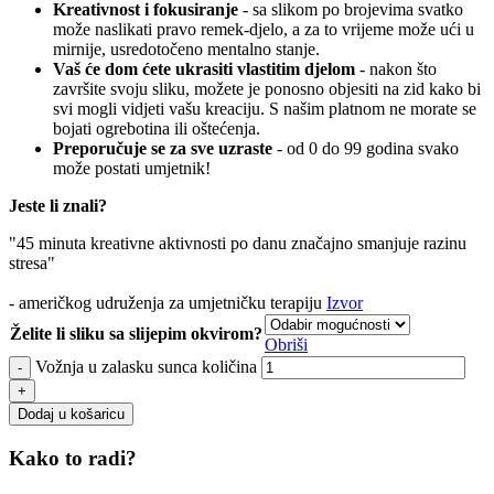
Kreativnost i fokusiranje
- sa slikom po brojevima svatko
može naslikati pravo remek-djelo, a za to vrijeme može ući u
mirnije, usredotočeno mentalno stanje.
Vaš će dom ćete ukrasiti vlastitim djelom
- nakon što
završite svoju sliku, možete je ponosno objesiti na zid kako bi
svi mogli vidjeti vašu kreaciju. S našim platnom ne morate se
bojati ogrebotina ili oštećenja.
Preporučuje se za sve uzraste
- od 0 do 99 godina svako
može postati umjetnik!
Jeste li znali?
"45 minuta kreativne aktivnosti po danu značajno smanjuje razinu
stresa"
- američkog udruženja za umjetničku terapiju
Izvor
Želite li sliku sa slijepim okvirom?
Obriši
Vožnja u zalasku sunca količina
Dodaj u košaricu
Kako to radi?