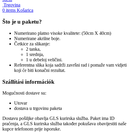
Trgovina
0
items
Košarica
Što je u paketu?
Numerirano platno visoke kvalitete: (50cm X 40cm)
Numerirane akrilne boje.
Četkice za slikanje:
2 tanka,
1 srednja,
1 u debeloj veličini.
Referentna slika koja sadrži završni rad i pomaže vam vidjeti
koji će biti konačni rezultat.
Szállítási információk
Mogućnosti dostave su:
Utovar
dostava u trgovinu paketa
Dostavu pošiljke obavlja GLS kurirska služba. Paket ima ID
praćenja, a GLS kurirska služba također pokušava obavijestiti naše
kupce telefonom prije isporuke.