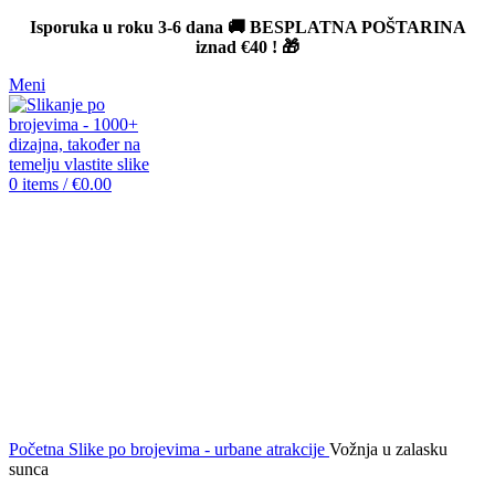
Isporuka u roku 3-6 dana 🚚 BESPLATNA POŠTARINA
iznad
€40
! 🎁
Meni
0
items
/
€
0.00
-12%
Click to enlarge
Početna
Slike po brojevima - urbane atrakcije
Vožnja u zalasku
sunca