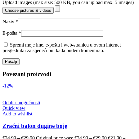
Upload images (max size: 500 KB, you can upload max. 5 images)
Choose pictures & videos
Naziv
*
E-pošta
*
Spremi moje ime, e-poštu i web-stranicu u ovom internet
pregledniku za sljedeći put kada budem komentirao.
Povezani proizvodi
-12%
Odabir mogućnosti
Quick view
Add to wishlist
Zračni balon dugine boje
€
24.90
–
€
29.90
Original price was: €24.90 – €29.90.
€
21.90
–