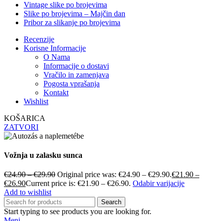
Vintage slike po brojevima
Slike po brojevima – Majčin dan
Pribor za slikanje po brojevima
Recenzije
Korisne Informacije
O Nama
Informacije o dostavi
Vračilo in zamenjava
Pogosta vprašanja
Kontakt
Wishlist
KOŠARICA
ZATVORI
Vožnja u zalasku sunca
€
24.90
–
€
29.90
Original price was: €24.90 – €29.90.
€
21.90
–
€
26.90
Current price is: €21.90 – €26.90.
Odabir varijacije
Add to wishlist
Search
Start typing to see products you are looking for.
Meni