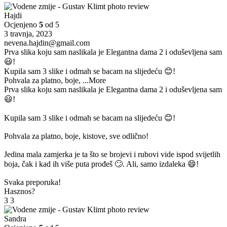
Hajdi
Ocjenjeno
5
od 5
3 travnja, 2023
nevena.hajdin@gmail.com
Prva slika koju sam naslikala je Elegantna dama 2 i oduševljena sam
😃!
Kupila sam 3 slike i odmah se bacam na slijedeću 😊!
Pohvala za platno, boje,
...More
Prva slika koju sam naslikala je Elegantna dama 2 i oduševljena sam
😃!
Kupila sam 3 slike i odmah se bacam na slijedeću 😊!
Pohvala za platno, boje, kistove, sve odlično!
Jedina mala zamjerka je ta što se brojevi i rubovi vide ispod svijetlih
boja, čak i kad ih više puta prođeš 🙄. Ali, samo izdaleka 😄!
Svaka preporuka!
Hasznos?
3
3
Sandra