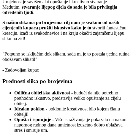
Umjetnost je savršen alat opuštanje i kreativno stvaranje.
Međutim,
stvaranje lijepog djela do sada je bila privilegija
određenih ljudi
.
S našim slikama po brojevima cilj nam je svakom od naših
cijenjenih kupaca pružiti iskustvo kako je to
stvoriti fantastičnu
kreaciju, izaći iz svakodnevice i na kraju okačiti zajamčenu lijepu
sliku na zid!
"Potpuno se isključim dok slikam, sada mi je to postala tjedna rutina,
obožavam slikati!"
- Zadovoljan kupac
Prednosti slika po brojevima
Odlična obiteljska aktivnost
- budući da nije potrebno
prethodno iskustvo, predstavlja veliko opuštanje za cijelu
obitelj.
Idealan poklon
- poklonite kreativnost bilo kojem članu
obitelji!
Opušta i ispunjuje
- Više istraživanja je pokazalo da nakon
napornog radnog dana umjetnost izuzetno dobro ublažava
stres i smiruje um.