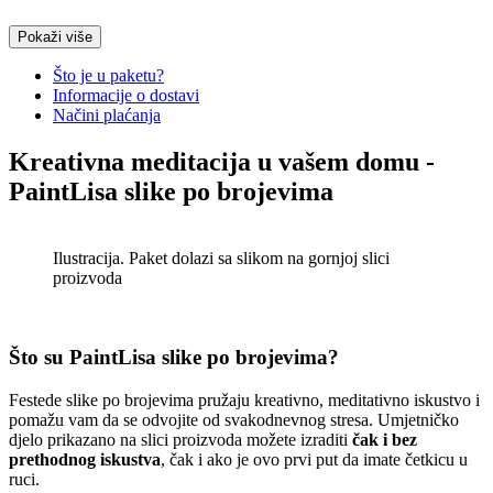
Drveni stalak (Za slike po brojevima)
Pokaži više
€
12.90
Original price was:
€12.90.
€
9.90
Current price is: €9.90.
Što je u paketu?
Košara
Informacije o dostavi
Načini plaćanja
Osvijetljeno, stolno povećalo
Kreativna meditacija u vašem domu -
€
11.90
Original price was:
Read
PaintLisa slike po brojevima
€11.90.
€
8.90
Current price is: €8.90.
More
Read More
Ilustracija. Paket dolazi sa slikom na gornjoj slici
Otvarajuće, prijenosno džepno
proizvoda
povećalo
Read
€
6.90
Original price was:
More
€6.90.
€
4.90
Current price is: €4.90.
Read More
Što su PaintLisa slike po brojevima?
Festede slike po brojevima pružaju kreativno, meditativno iskustvo i
pomažu vam da se odvojite od svakodnevnog stresa. Umjetničko
djelo prikazano na slici proizvoda možete izraditi
čak i bez
prethodnog iskustva
, čak i ako je ovo prvi put da imate četkicu u
ruci.