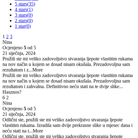
5 stars(
35
)
4 stars(
1
)
3 stars(
0
)
2 stars(
0
)
1 star(
0
)
1
2
3
Nina
Ocjenjeno
5
od 5
21 siječnja, 2024
Pružili ste mi veliko zadovoljstvo stvaranja ljepote vlastitim rukama
na nov način u kojem se dosad nisam okušala. Prezadovoljna sam
rezultatom i z
...More
Pružili ste mi veliko zadovoljstvo stvaranja ljepote vlastitim rukama
na nov način u kojem se dosad nisam okušala. Prezadovoljna sam
rezultatom i zahvalna. Definitivno neću stati na te dvije slike...
Hasznos?
6
2
Nina
Ocjenjeno
5
od 5
21 siječnja, 2024
Odlični ste, pružili ste mi veliko zadovoljstvo stvaranja ljepote
vlastitim rukama. Izradila sam dvije prekrasne slike u mjesec dana i
neću stati na t
...More
Odlični ste, pružili ste mi veliko zadovoljstvo stvaranja ljepote