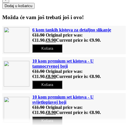
Dodaj u košaricu
Možda će vam još trebati još i ovo!
6 kom tankih kistova za detaljno slikanje
€
11.90
Original price was:
€11.90.
€
9.90
Current price is: €9.90.
Košara
10 kom premium set kistova - U
tamnocrvenoj boji
€
11.90
Original price was:
€11.90.
€
8.90
Current price is: €8.90.
Košara
10 kom premium set kistova - U
svijetloplavoj boji
€
11.90
Original price was:
€11.90.
€
8.90
Current price is: €8.90.
Košara