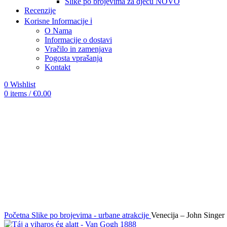
Slike po brojevima za djecu
NOVO
Recenzije
Korisne Informacije ℹ️
O Nama
Informacije o dostavi
Vračilo in zamenjava
Pogosta vprašanja
Kontakt
0
Wishlist
0
items
/
€
0.00
-12%
Click to enlarge
Početna
Slike po brojevima - urbane atrakcije
Venecija – John Singer