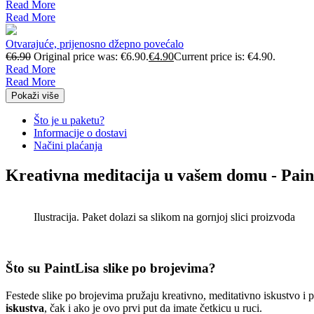
Read More
Read More
Otvarajuće, prijenosno džepno povećalo
€
6.90
Original price was: €6.90.
€
4.90
Current price is: €4.90.
Read More
Read More
Pokaži više
Što je u paketu?
Informacije o dostavi
Načini plaćanja
Kreativna meditacija u vašem domu - Pain
Ilustracija. Paket dolazi sa slikom na gornjoj slici proizvoda
Što su PaintLisa slike po brojevima?
Festede slike po brojevima pružaju kreativno, meditativno iskustvo i
iskustva
, čak i ako je ovo prvi put da imate četkicu u ruci.