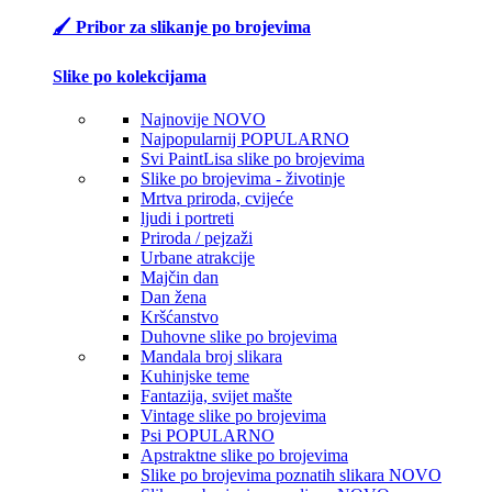
🖌️ Pribor za slikanje po brojevima
Slike po kolekcijama
Najnovije
NOVO
Najpopularnij
POPULARNO
Svi PaintLisa slike po brojevima
Slike po brojevima - životinje
Mrtva priroda, cvijeće
ljudi i portreti
Priroda / pejzaži
Urbane atrakcije
Majčin dan
Dan žena
Kršćanstvo
Duhovne slike po brojevima
Mandala broj slikara
Kuhinjske teme
Fantazija, svijet mašte
Vintage slike po brojevima
Psi
POPULARNO
Apstraktne slike po brojevima
Slike po brojevima poznatih slikara
NOVO