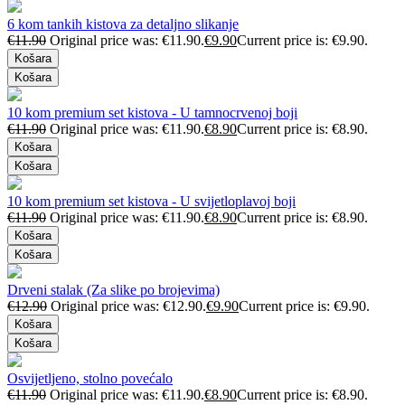
6 kom tankih kistova za detaljno slikanje
€
11.90
Original price was: €11.90.
€
9.90
Current price is: €9.90.
Košara
Košara
10 kom premium set kistova - U tamnocrvenoj boji
€
11.90
Original price was: €11.90.
€
8.90
Current price is: €8.90.
Košara
Košara
10 kom premium set kistova - U svijetloplavoj boji
€
11.90
Original price was: €11.90.
€
8.90
Current price is: €8.90.
Košara
Košara
Drveni stalak (Za slike po brojevima)
€
12.90
Original price was: €12.90.
€
9.90
Current price is: €9.90.
Košara
Košara
Osvijetljeno, stolno povećalo
€
11.90
Original price was: €11.90.
€
8.90
Current price is: €8.90.