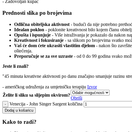
- Zadovoljan kupac
Prednosti slika po brojevima
Odlična obiteljska aktivnost
- budući da nije potrebno prethodn
Idealan poklon
- poklonite kreativnost bilo kojem članu obitelj
Opušta i ispunjuje
- Više istraživanja je pokazalo da nakon n
Kreativnost i fokusiranje
- sa slikom po brojevima svatko može
Vaš će dom ćete ukrasiti vlastitim djelom
- nakon što završite
oštećenja.
Preporučuje se za sve uzraste
- od 0 do 99 godina svako može
Jeste li znali?
"45 minuta kreativne aktivnosti po danu značajno smanjuje razinu str
- američkog udruženja za umjetničku terapiju
Izvor
Želite li sliku sa slijepim okvirom?
Obriši
Venecija - John Singer Sargent količina
Dodaj u košaricu
Kako to radi?