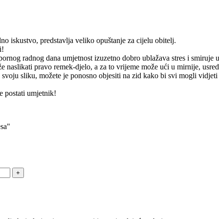
o iskustvo, predstavlja veliko opuštanje za cijelu obitelj.
i!
apornog radnog dana umjetnost izuzetno dobro ublažava stres i smiruje 
 naslikati pravo remek-djelo, a za to vrijeme može ući u mirnije, usre
 svoju sliku, možete je ponosno objesiti na zid kako bi svi mogli vidjeti
 postati umjetnik!
esa"