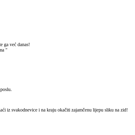
te ga već danas!
ma "
 poslu.
izaći iz svakodnevice i na kraju okačiti zajamčenu lijepu sliku na zid!