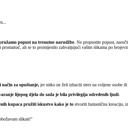
m...
pružamo popust
na trenutne narudžbe
. Ne propustite popust, naruči
 promatrač, ali se to promijenilo zahvaljujući vašim slikama po brojevi
 način za opuštanje,
jer nitko ne želi izbaciti stres na voljene osobe ili
varanje lijepog djela do sada je bila privilegija određenih ljudi
.
nih kupaca pružiti iskustvo kako je to
stvoriti fantastičnu kreaciju, 
 obožavam slikati!"