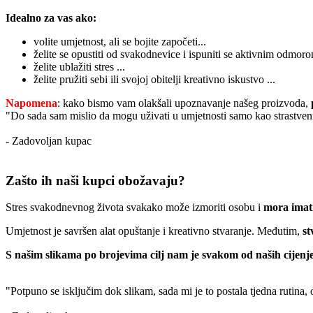
Idealno za vas ako:
volite umjetnost, ali se bojite započeti...
želite se opustiti od svakodnevice i ispuniti se aktivnim odmoro
želite ublažiti stres ...
želite pružiti sebi ili svojoj obitelji kreativno iskustvo ...
Napomena
: kako bismo vam olakšali upoznavanje našeg proizvoda,
"Do sada sam mislio da mogu uživati u umjetnosti samo kao strastveni
- Zadovoljan kupac
Zašto ih naši kupci obožavaju?
Stres svakodnevnog života svakako može izmoriti osobu i
mora imati
Umjetnost je savršen alat opuštanje i kreativno stvaranje. Međutim,
st
S našim slikama po brojevima cilj nam je svakom od naših cijenje
"Potpuno se isključim dok slikam, sada mi je to postala tjedna rutina,