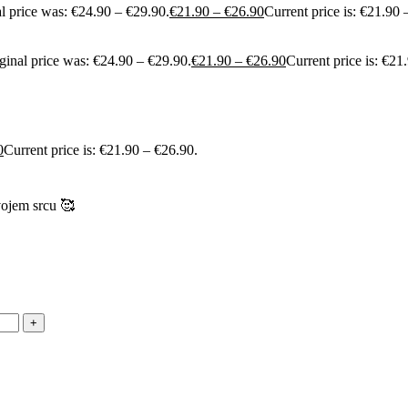
l price was: €24.90 – €29.90.
€
21.90
–
€
26.90
Current price is: €21.90 
ginal price was: €24.90 – €29.90.
€
21.90
–
€
26.90
Current price is: €21
0
Current price is: €21.90 – €26.90.
vojem srcu 🥰