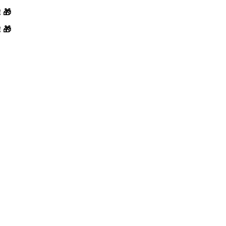
! 🎁
! 🎁