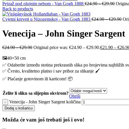
Pejzaž pod olujnim nebom - Van Gogh 1888
€
24.90
–
€
29.90
Origina
Back to products
Cvjetni kreveti u Nizozemskoj - Van Gogh 1883
€
24.90
–
€
29.90
Ori
Venecija – John Singer Sargent
€
24.90
–
€
29.90
Original price was: €24.90 – €29.90.
€
21.90
–
€
26.9
🖼️40×50 cm
✅ Odaberite između stotina prekrasnih slika po brojevima najbližih s
✅ Čvrsto, kvalitetno platno i sav pribor za slikanje 🖌️
✅ Plaćanje gotovinom ili karticom! 📦
Želite li sliku sa slijepim okvirom?
Obriši
Venecija - John Singer Sargent količina
Dodaj u košaricu
Možda će vam još trebati još i ovo!