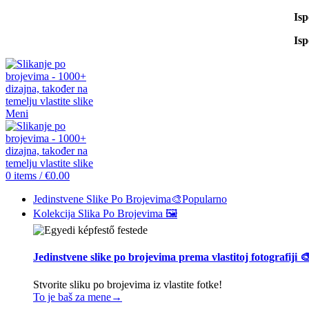
Is
Is
Meni
0
items
/
€
0.00
Jedinstvene Slike Po Brojevima🎨
Popularno
Kolekcija Slika Po Brojevima 🖼️
Jedinstvene slike po brojevima prema vlastitoj fotografiji 
Stvorite sliku po brojevima iz vlastite fotke!
To je baš za mene→