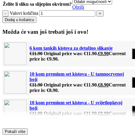
Želite li sliku sa slijepim okvirom?
Obriši
Valovi količina
Dodaj u košaricu
Možda će vam još trebati još i ovo!
6 kom tankih kistova za detaljno slikanje
€
11.90
Original price was: €11.90.
€
9.90
Current
price is: €9.90.
10 kom premium set kistova - U tamnocrvenoj
boji
€
11.90
Original price was: €11.90.
€
8.90
Current
price is: €8.90.
10 kom premium set kistova - U svijetloplavoj
boji
€
11.90
Original price was: €11.90.
€
8.90
Current
price is: €8.90.
Pokaži više
Drveni stalak (Za slike po brojevima)