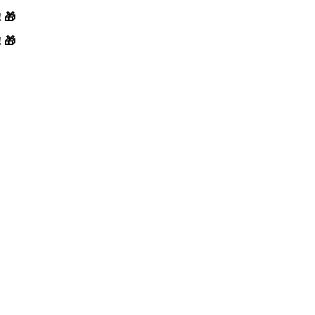
! 🎁
! 🎁