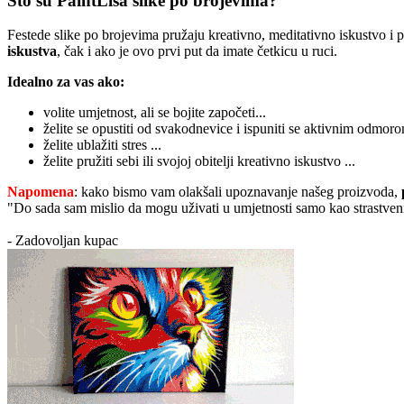
Što su PaintLisa slike po brojevima?
Festede slike po brojevima pružaju kreativno, meditativno iskustvo i
iskustva
, čak i ako je ovo prvi put da imate četkicu u ruci.
Idealno za vas ako:
volite umjetnost, ali se bojite započeti...
želite se opustiti od svakodnevice i ispuniti se aktivnim odmoro
želite ublažiti stres ...
želite pružiti sebi ili svojoj obitelji kreativno iskustvo ...
Napomena
: kako bismo vam olakšali upoznavanje našeg proizvoda,
"Do sada sam mislio da mogu uživati u umjetnosti samo kao strastveni
- Zadovoljan kupac