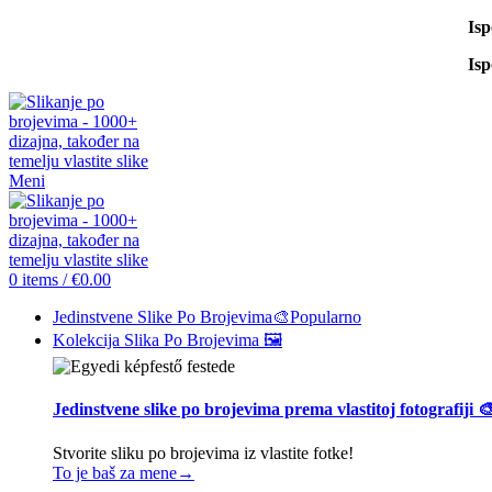
Is
Is
Meni
0
items
/
€
0.00
Jedinstvene Slike Po Brojevima🎨
Popularno
Kolekcija Slika Po Brojevima 🖼️
Jedinstvene slike po brojevima prema vlastitoj fotografiji 
Stvorite sliku po brojevima iz vlastite fotke!
To je baš za mene→