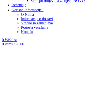
Slike po brojevima za djecu
NOVO
Recenzije
Korisne Informacije ℹ️
O Nama
Informacije o dostavi
Vračilo in zamenjava
Pogosta vprašanja
Kontakt
0
Wishlist
0
items
/
€
0.00
-12%