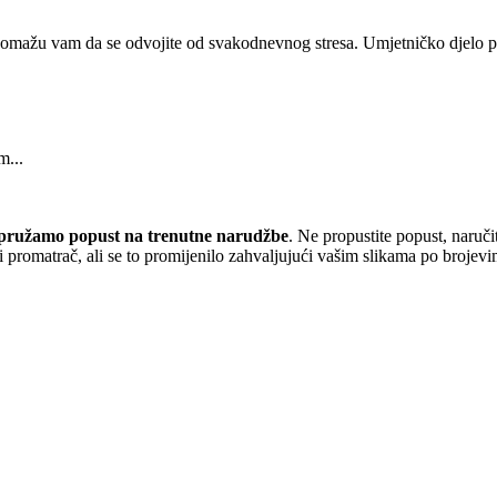
 pomažu vam da se odvojite od svakodnevnog stresa. Umjetničko djelo pr
m...
pružamo popust
na trenutne narudžbe
. Ne propustite popust, naruči
 promatrač, ali se to promijenilo zahvaljujući vašim slikama po brojevi