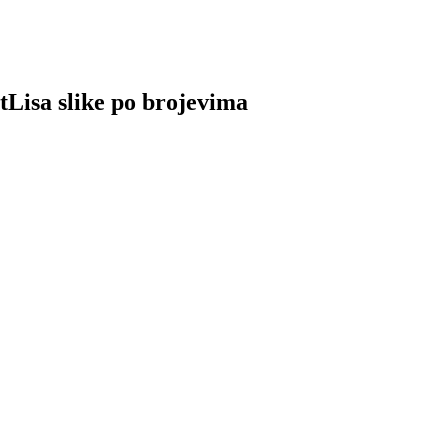
Košara
tLisa slike po brojevima
Read
More
Read
More