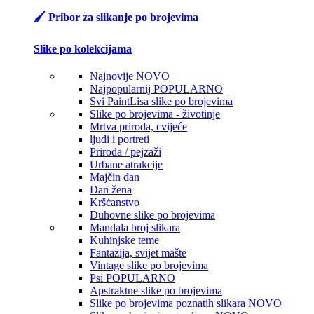
🖌️ Pribor za slikanje po brojevima
Slike po kolekcijama
Najnovije
NOVO
Najpopularnij
POPULARNO
Svi PaintLisa slike po brojevima
Slike po brojevima - životinje
Mrtva priroda, cvijeće
ljudi i portreti
Priroda / pejzaži
Urbane atrakcije
Majčin dan
Dan žena
Kršćanstvo
Duhovne slike po brojevima
Mandala broj slikara
Kuhinjske teme
Fantazija, svijet mašte
Vintage slike po brojevima
Psi
POPULARNO
Apstraktne slike po brojevima
Slike po brojevima poznatih slikara
NOVO