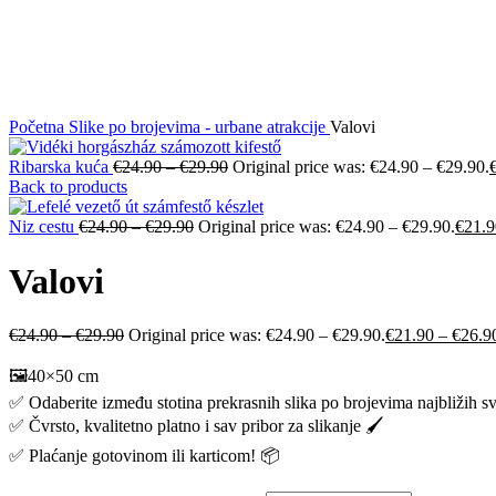
Click to enlarge
Početna
Slike po brojevima - urbane atrakcije
Valovi
Ribarska kuća
€
24.90
–
€
29.90
Original price was: €24.90 – €29.90.
Back to products
Niz cestu
€
24.90
–
€
29.90
Original price was: €24.90 – €29.90.
€
21.9
Valovi
€
24.90
–
€
29.90
Original price was: €24.90 – €29.90.
€
21.90
–
€
26.9
🖼️40×50 cm
✅ Odaberite između stotina prekrasnih slika po brojevima najbližih s
✅ Čvrsto, kvalitetno platno i sav pribor za slikanje 🖌️
✅ Plaćanje gotovinom ili karticom! 📦