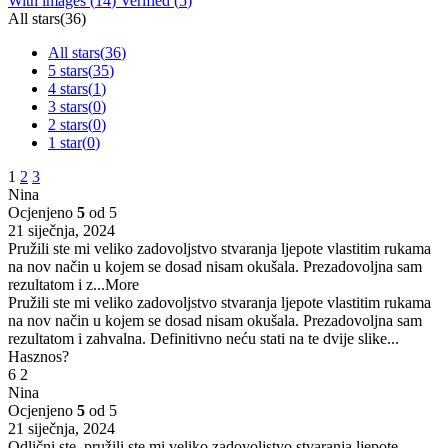
With images (
14
)
Verified (
5
)
All stars(
36
)
All stars(
36
)
5 stars(
35
)
4 stars(
1
)
3 stars(
0
)
2 stars(
0
)
1 star(
0
)
1
2
3
Nina
Ocjenjeno
5
od 5
21 siječnja, 2024
Pružili ste mi veliko zadovoljstvo stvaranja ljepote vlastitim rukama
na nov način u kojem se dosad nisam okušala. Prezadovoljna sam
rezultatom i z
...More
Pružili ste mi veliko zadovoljstvo stvaranja ljepote vlastitim rukama
na nov način u kojem se dosad nisam okušala. Prezadovoljna sam
rezultatom i zahvalna. Definitivno neću stati na te dvije slike...
Hasznos?
6
2
Nina
Ocjenjeno
5
od 5
21 siječnja, 2024
Odlični ste, pružili ste mi veliko zadovoljstvo stvaranja ljepote