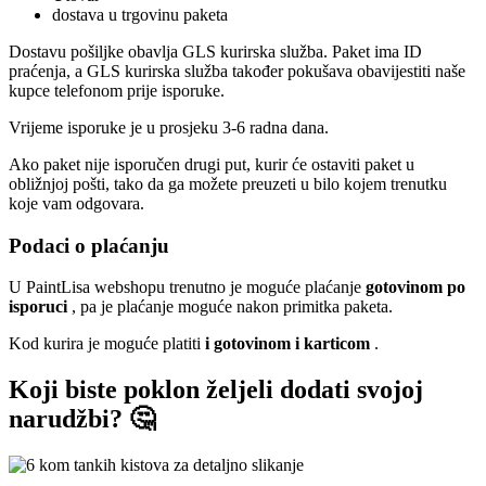
dostava u trgovinu paketa
Dostavu pošiljke obavlja GLS kurirska služba. Paket ima ID
praćenja, a GLS kurirska služba također pokušava obavijestiti naše
kupce telefonom prije isporuke.
Vrijeme isporuke je u prosjeku 3-6 radna dana.
Ako paket nije isporučen drugi put, kurir će ostaviti paket u
obližnjoj pošti, tako da ga možete preuzeti u bilo kojem trenutku
koje vam odgovara.
Podaci o plaćanju
U PaintLisa webshopu trenutno je moguće plaćanje
gotovinom po
isporuci
, pa je plaćanje moguće nakon primitka paketa.
Kod kurira je moguće platiti
i gotovinom i karticom
.
Koji biste poklon željeli dodati svojoj
narudžbi? 🤔