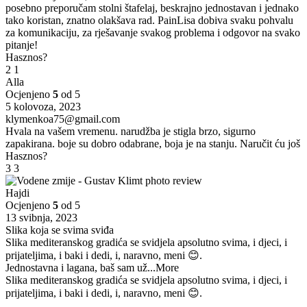
posebno preporučam stolni štafelaj, beskrajno jednostavan i jednako
tako koristan, znatno olakšava rad. PainLisa dobiva svaku pohvalu
za komunikaciju, za rješavanje svakog problema i odgovor na svako
pitanje!
Hasznos?
2
1
Alla
Ocjenjeno
5
od 5
5 kolovoza, 2023
klymenkoa75@gmail.com
Hvala na vašem vremenu. narudžba je stigla brzo, sigurno
zapakirana. boje su dobro odabrane, boja je na stanju. Naručit ću još
Hasznos?
3
3
Hajdi
Ocjenjeno
5
od 5
13 svibnja, 2023
Slika koja se svima sviđa
Slika mediteranskog gradića se svidjela apsolutno svima, i djeci, i
prijateljima, i baki i dedi, i, naravno, meni 😊.
Jednostavna i lagana, baš sam už
...More
Slika mediteranskog gradića se svidjela apsolutno svima, i djeci, i
prijateljima, i baki i dedi, i, naravno, meni 😊.