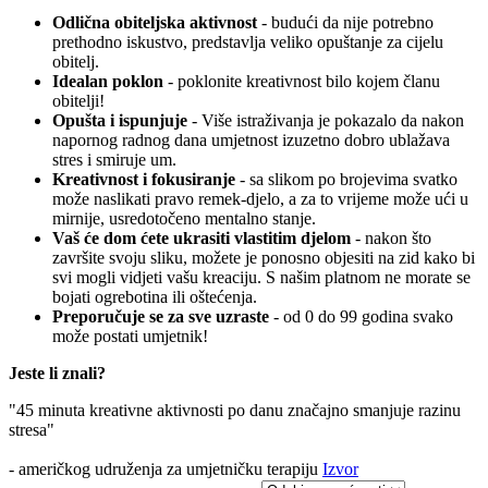
Odlična obiteljska aktivnost
- budući da nije potrebno
prethodno iskustvo, predstavlja veliko opuštanje za cijelu
obitelj.
Idealan poklon
- poklonite kreativnost bilo kojem članu
obitelji!
Opušta i ispunjuje
- Više istraživanja je pokazalo da nakon
napornog radnog dana umjetnost izuzetno dobro ublažava
stres i smiruje um.
Kreativnost i fokusiranje
- sa slikom po brojevima svatko
može naslikati pravo remek-djelo, a za to vrijeme može ući u
mirnije, usredotočeno mentalno stanje.
Vaš će dom ćete ukrasiti vlastitim djelom
- nakon što
završite svoju sliku, možete je ponosno objesiti na zid kako bi
svi mogli vidjeti vašu kreaciju. S našim platnom ne morate se
bojati ogrebotina ili oštećenja.
Preporučuje se za sve uzraste
- od 0 do 99 godina svako
može postati umjetnik!
Jeste li znali?
"45 minuta kreativne aktivnosti po danu značajno smanjuje razinu
stresa"
- američkog udruženja za umjetničku terapiju
Izvor