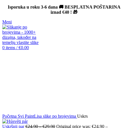
Isporuka u roku 3-6 dana 🚚 BESPLATNA POŠTARINA
iznad
€40
! 🎁
Meni
0
items
/
€
0.00
-12%
Click to enlarge
Početna
Svi PaintLisa slike po brojevima
Uskrs
Uskršnji par
€
24.90
–
€
29.90
Original price was: €24.90 –