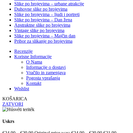
Slike po brojevima – urbane atrakcije
Duhovne slike po brojevima
Slike po brojevima – ljudi i portreti
Slike po brojevima – Dan žena
Apstraktne slike po brojevima
Vintage slike po brojevima
Slike po brojevima – Majčin dan
Pribor za slikanje po brojevima
Recenzije
Korisne Informacije
O Nama
Informacije o dostavi
Vračilo in zamenjava
Pogosta vprašanja
Kontakt
Wishlist
KOŠARICA
ZATVORI
Uskrs
€
24.90
–
€
29.90
Original price was: €24.90 – €29.90.
€
21.90
–