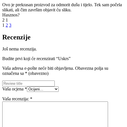
Ovo je prekrasan proizvod za odmorit dušu i tijelo. Tek sam počela
slikati, ali čim završim objavit ću sliku.
Hasznos?
2
1
1
2
3
Recenzije
Još nema recenzija.
Budite prvi koji će recenzirati “Uskrs”
Vaša adresa e-pošte neće biti objavljena.
Obavezna polja su
označena sa
* (obavezno)
Vaša ocjena
*
Vaša recenzija:
*