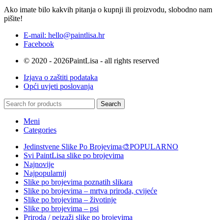
Ako imate bilo kakvih pitanja o kupnji ili proizvodu, slobodno nam
pišite!
E-mail: hello@paintlisa.hr
Facebook
© 2020 - 2026PaintLisa - all rights reserved
Izjava o zaštiti podataka
Opći uvjeti poslovanja
Search
Meni
Categories
Jedinstvene Slike Po Brojevima🎨
POPULARNO
Svi PaintLisa slike po brojevima
Najnovije
Najpopularnij
Slike po brojevima poznatih slikara
Slike po brojevima – mrtva priroda, cvijeće
Slike po brojevima – životinje
Slike po brojevima – psi
Priroda / pejzaži slike po brojevima