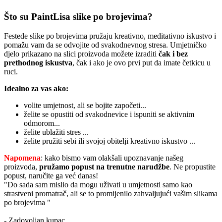
Što su PaintLisa slike po brojevima?
Festede slike po brojevima pružaju kreativno, meditativno iskustvo i
pomažu vam da se odvojite od svakodnevnog stresa. Umjetničko
djelo prikazano na slici proizvoda možete izraditi
čak i bez
prethodnog iskustva
, čak i ako je ovo prvi put da imate četkicu u
ruci.
Idealno za vas ako:
volite umjetnost, ali se bojite započeti...
želite se opustiti od svakodnevice i ispuniti se aktivnim
odmorom...
želite ublažiti stres ...
želite pružiti sebi ili svojoj obitelji kreativno iskustvo ...
Napomena
: kako bismo vam olakšali upoznavanje našeg
proizvoda,
pružamo popust
na trenutne narudžbe
. Ne propustite
popust, naručite ga već danas!
"Do sada sam mislio da mogu uživati u umjetnosti samo kao
strastveni promatrač, ali se to promijenilo zahvaljujući vašim slikama
po brojevima "
- Zadovoljan kupac