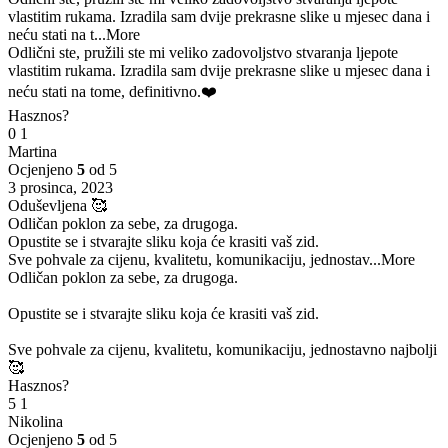
vlastitim rukama. Izradila sam dvije prekrasne slike u mjesec dana i
neću stati na t
...More
Odlični ste, pružili ste mi veliko zadovoljstvo stvaranja ljepote
vlastitim rukama. Izradila sam dvije prekrasne slike u mjesec dana i
neću stati na tome, definitivno.❤️
Hasznos?
0
1
Martina
Ocjenjeno
5
od 5
3 prosinca, 2023
Oduševljena 🥰
Odličan poklon za sebe, za drugoga.
Opustite se i stvarajte sliku koja će krasiti vaš zid.
Sve pohvale za cijenu, kvalitetu, komunikaciju, jednostav
...More
Odličan poklon za sebe, za drugoga.
Opustite se i stvarajte sliku koja će krasiti vaš zid.
Sve pohvale za cijenu, kvalitetu, komunikaciju, jednostavno najbolji
🥰
Hasznos?
5
1
Nikolina
Ocjenjeno
5
od 5