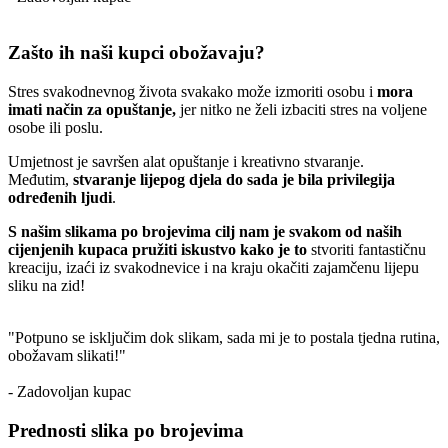
Zašto ih naši kupci obožavaju?
Stres svakodnevnog života svakako može izmoriti osobu i
mora
imati način za opuštanje,
jer nitko ne želi izbaciti stres na voljene
osobe ili poslu.
Umjetnost je savršen alat opuštanje i kreativno stvaranje.
Međutim,
stvaranje lijepog djela do sada je bila privilegija
određenih ljudi
.
S našim slikama po brojevima cilj nam je svakom od naših
cijenjenih kupaca pružiti iskustvo kako je to
stvoriti fantastičnu
kreaciju, izaći iz svakodnevice i na kraju okačiti zajamčenu lijepu
sliku na zid!
"Potpuno se isključim dok slikam, sada mi je to postala tjedna rutina,
obožavam slikati!"
- Zadovoljan kupac
Prednosti slika po brojevima