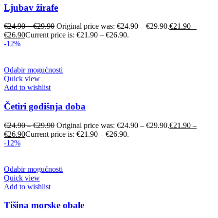
Ljubav žirafe
€
24.90
–
€
29.90
Original price was: €24.90 – €29.90.
€
21.90
–
€
26.90
Current price is: €21.90 – €26.90.
-12%
Odabir mogućnosti
Quick view
Add to wishlist
Četiri godišnja doba
€
24.90
–
€
29.90
Original price was: €24.90 – €29.90.
€
21.90
–
€
26.90
Current price is: €21.90 – €26.90.
-12%
Odabir mogućnosti
Quick view
Add to wishlist
Tišina morske obale