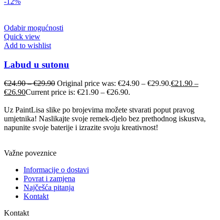
-12%
Odabir mogućnosti
Quick view
Add to wishlist
Labud u sutonu
€
24.90
–
€
29.90
Original price was: €24.90 – €29.90.
€
21.90
–
€
26.90
Current price is: €21.90 – €26.90.
Uz PaintLisa slike po brojevima možete stvarati poput pravog
umjetnika! Naslikajte svoje remek-djelo bez prethodnog iskustva,
napunite svoje baterije i izrazite svoju kreativnost!
Važne poveznice
Informacije o dostavi
Povrat i zamjena
Najčešća pitanja
Kontakt
Kontakt