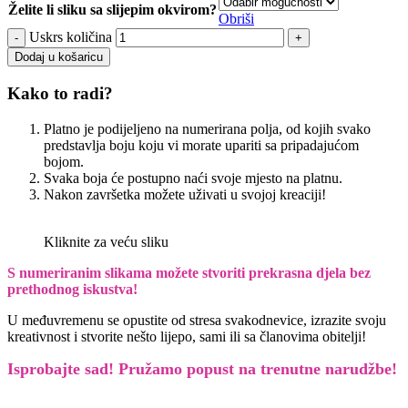
Želite li sliku sa slijepim okvirom?
Obriši
Uskrs količina
Dodaj u košaricu
Kako to radi?
Platno je podijeljeno na numerirana polja, od kojih svako
predstavlja boju koju vi morate upariti sa pripadajućom
bojom.
Svaka boja će postupno naći svoje mjesto na platnu.
Nakon završetka možete uživati u svojoj kreaciji!
Kliknite za veću sliku
S numeriranim slikama možete stvoriti prekrasna djela bez
prethodnog iskustva!
U međuvremenu se opustite od stresa svakodnevice, izrazite svoju
kreativnost i stvorite nešto lijepo, sami ili sa članovima obitelji!
Isprobajte sad! Pružamo
popust na trenutne narudžbe!