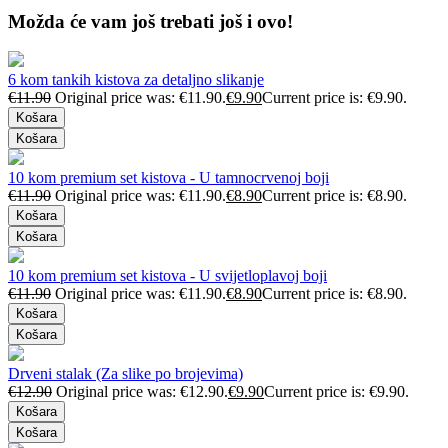
Možda će vam još trebati još i ovo!
6 kom tankih kistova za detaljno slikanje
€
11.90
Original price was: €11.90.
€
9.90
Current price is: €9.90.
Košara
Košara
10 kom premium set kistova - U tamnocrvenoj boji
€
11.90
Original price was: €11.90.
€
8.90
Current price is: €8.90.
Košara
Košara
10 kom premium set kistova - U svijetloplavoj boji
€
11.90
Original price was: €11.90.
€
8.90
Current price is: €8.90.
Košara
Košara
Drveni stalak (Za slike po brojevima)
€
12.90
Original price was: €12.90.
€
9.90
Current price is: €9.90.
Košara
Košara