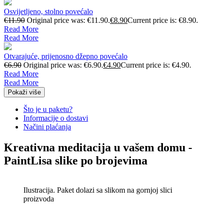
Osvijetljeno, stolno povećalo
€
11.90
Original price was: €11.90.
€
8.90
Current price is: €8.90.
Read More
Read More
Otvarajuće, prijenosno džepno povećalo
€
6.90
Original price was: €6.90.
€
4.90
Current price is: €4.90.
Read More
Read More
Pokaži više
Što je u paketu?
Informacije o dostavi
Načini plaćanja
Kreativna meditacija u vašem domu -
PaintLisa slike po brojevima
Ilustracija. Paket dolazi sa slikom na gornjoj slici
proizvoda