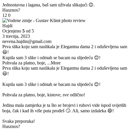
Jednostavna i lagana, baš sam uživala slikajući 😊.
Hasznos?
12
0
Hajdi
Ocjenjeno
5
od 5
3 travnja, 2023
nevena.hajdin@gmail.com
Prva slika koju sam naslikala je Elegantna dama 2 i oduševljena sam
😃!
Kupila sam 3 slike i odmah se bacam na slijedeću 😊!
Pohvala za platno, boje,
...More
Prva slika koju sam naslikala je Elegantna dama 2 i oduševljena sam
😃!
Kupila sam 3 slike i odmah se bacam na slijedeću 😊!
Pohvala za platno, boje, kistove, sve odlično!
Jedina mala zamjerka je ta što se brojevi i rubovi vide ispod svijetlih
boja, čak i kad ih više puta prođeš 🙄. Ali, samo izdaleka 😄!
Svaka preporuka!
Hasznos?