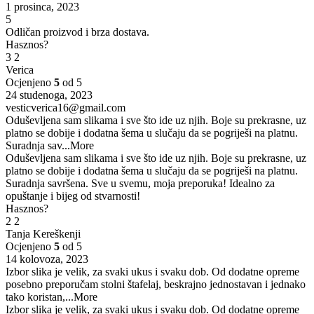
1 prosinca, 2023
5
Odličan proizvod i brza dostava.
Hasznos?
3
2
Verica
Ocjenjeno
5
od 5
24 studenoga, 2023
vesticverica16@gmail.com
Oduševljena sam slikama i sve što ide uz njih. Boje su prekrasne, uz
platno se dobije i dodatna šema u slučaju da se pogriješi na platnu.
Suradnja sav
...More
Oduševljena sam slikama i sve što ide uz njih. Boje su prekrasne, uz
platno se dobije i dodatna šema u slučaju da se pogriješi na platnu.
Suradnja savršena. Sve u svemu, moja preporuka! Idealno za
opuštanje i bijeg od stvarnosti!
Hasznos?
2
2
Tanja Kereškenji
Ocjenjeno
5
od 5
14 kolovoza, 2023
Izbor slika je velik, za svaki ukus i svaku dob. Od dodatne opreme
posebno preporučam stolni štafelaj, beskrajno jednostavan i jednako
tako koristan,
...More
Izbor slika je velik, za svaki ukus i svaku dob. Od dodatne opreme