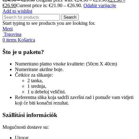
€
26.90
Current price is: €21.90 – €26.90.
Odabir varijacije
Add to wishlist
Search
Start typing to see products you are looking for.
Meni
Trgovina
0
items
Košarica
Što je u paketu?
Numerirano platno visoke kvalitete: (50cm X 40cm)
Numerirane akrilne boje.
Četkice za slikanje:
2 tanka,
1 srednja,
1 u debeloj veličini.
Referentna slika koja sadrži završni rad i pomaže vam vidjeti
koji će biti konačni rezultat.
Szállítási információk
Mogućnosti dostave su:
Utovar