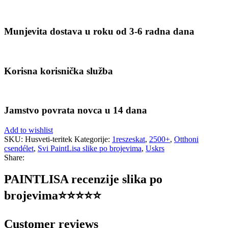
Munjevita dostava u roku od 3-6 radna dana
Korisna korisnička služba
Jamstvo povrata novca u 14 dana
Add to wishlist
SKU:
Husveti-teritek
Kategorije:
1reszeskat
,
2500+
,
Otthoni
csendélet
,
Svi PaintLisa slike po brojevima
,
Uskrs
Share:
PAINTLISA recenzije slika po
brojevima⭐️⭐️⭐️⭐️⭐️
Customer reviews