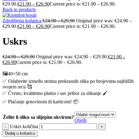
€29.90.
€
21.90
–
€
26.90
Current price is: €21.90 – €26.90.
Back to products
Zdrobljena košarica
€
24.90
–
€
29.90
Original price was: €24.90 –
€29.90.
€
21.90
–
€
26.90
Current price is: €21.90 – €26.90.
Uskrs
€
24.90
–
€
29.90
Original price was: €24.90 – €29.90.
€
21.90
–
€
26.90
Current price is: €21.90 – €26.90.
🖼️40×50 cm
✅ Odaberite između stotina prekrasnih slika po brojevima najbližih
svojem srcu 🥰
✅ Čvrsto, kvalitetno platno i sav pribor za slikanje 🖌️
✅ Plaćanje gotovinom ili karticom! 📦
Želite li sliku sa slijepim okvirom?
Obriši
Uskrs količina
Dodaj u košaricu