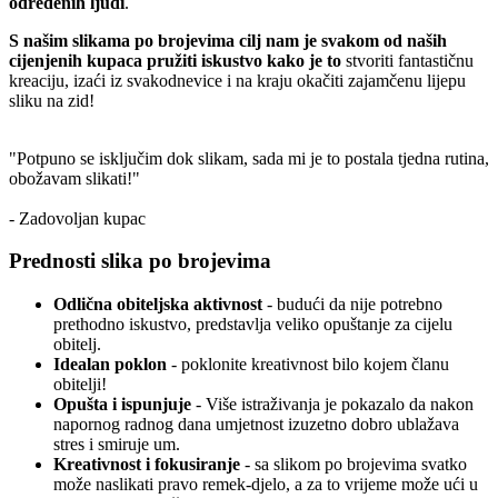
određenih ljudi
.
S našim slikama po brojevima cilj nam je svakom od naših
cijenjenih kupaca pružiti iskustvo kako je to
stvoriti fantastičnu
kreaciju, izaći iz svakodnevice i na kraju okačiti zajamčenu lijepu
sliku na zid!
"Potpuno se isključim dok slikam, sada mi je to postala tjedna rutina,
obožavam slikati!"
- Zadovoljan kupac
Prednosti slika po brojevima
Odlična obiteljska aktivnost
- budući da nije potrebno
prethodno iskustvo, predstavlja veliko opuštanje za cijelu
obitelj.
Idealan poklon
- poklonite kreativnost bilo kojem članu
obitelji!
Opušta i ispunjuje
- Više istraživanja je pokazalo da nakon
napornog radnog dana umjetnost izuzetno dobro ublažava
stres i smiruje um.
Kreativnost i fokusiranje
- sa slikom po brojevima svatko
može naslikati pravo remek-djelo, a za to vrijeme može ući u