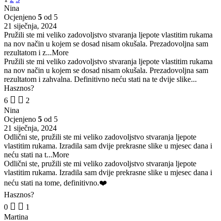
Nina
Ocjenjeno
5
od 5
21 siječnja, 2024
Pružili ste mi veliko zadovoljstvo stvaranja ljepote vlastitim rukama
na nov način u kojem se dosad nisam okušala. Prezadovoljna sam
rezultatom i z
...More
Pružili ste mi veliko zadovoljstvo stvaranja ljepote vlastitim rukama
na nov način u kojem se dosad nisam okušala. Prezadovoljna sam
rezultatom i zahvalna. Definitivno neću stati na te dvije slike...
Hasznos?
6
2
Nina
Ocjenjeno
5
od 5
21 siječnja, 2024
Odlični ste, pružili ste mi veliko zadovoljstvo stvaranja ljepote
vlastitim rukama. Izradila sam dvije prekrasne slike u mjesec dana i
neću stati na t
...More
Odlični ste, pružili ste mi veliko zadovoljstvo stvaranja ljepote
vlastitim rukama. Izradila sam dvije prekrasne slike u mjesec dana i
neću stati na tome, definitivno.❤️
Hasznos?
0
1
Martina