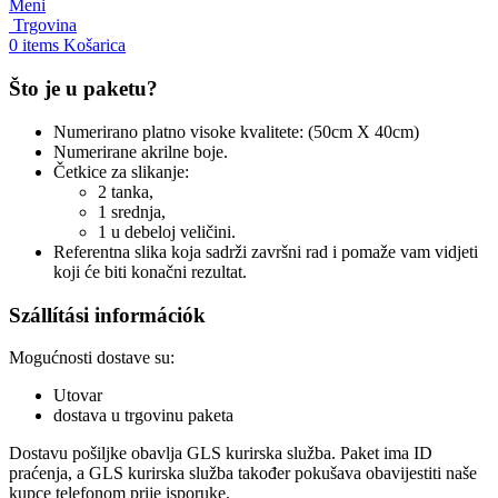
Meni
Trgovina
0
items
Košarica
Što je u paketu?
Numerirano platno visoke kvalitete: (50cm X 40cm)
Numerirane akrilne boje.
Četkice za slikanje:
2 tanka,
1 srednja,
1 u debeloj veličini.
Referentna slika koja sadrži završni rad i pomaže vam vidjeti
koji će biti konačni rezultat.
Szállítási információk
Mogućnosti dostave su:
Utovar
dostava u trgovinu paketa
Dostavu pošiljke obavlja GLS kurirska služba. Paket ima ID
praćenja, a GLS kurirska služba također pokušava obavijestiti naše
kupce telefonom prije isporuke.