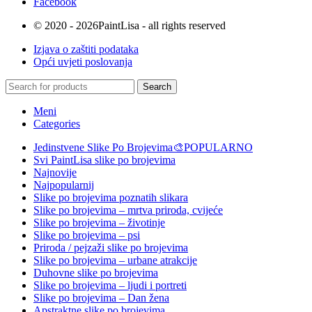
Facebook
© 2020 - 2026PaintLisa - all rights reserved
Izjava o zaštiti podataka
Opći uvjeti poslovanja
Search
Meni
Categories
Jedinstvene Slike Po Brojevima🎨
POPULARNO
Svi PaintLisa slike po brojevima
Najnovije
Najpopularnij
Slike po brojevima poznatih slikara
Slike po brojevima – mrtva priroda, cvijeće
Slike po brojevima – životinje
Slike po brojevima – psi
Priroda / pejzaži slike po brojevima
Slike po brojevima – urbane atrakcije
Duhovne slike po brojevima
Slike po brojevima – ljudi i portreti
Slike po brojevima – Dan žena
Apstraktne slike po brojevima