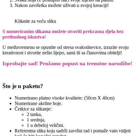
Nakon završetka možete uživati u svojoj kreaciji!
Kliknite za veću sliku
S numeriranim slikama možete stvoriti prekrasna djela bez
prethodnog iskustva!
U međuvremenu se opustite od stresa svakodnevice, izrazite svoju
kreativnost i stvorite nešto lijepo, sami ili sa članovima obitelji!
Isprobajte sad! Pružamo
popust na trenutne narudžbe!
Što je u paketu?
Numerirano platno visoke kvalitete: (50cm X 40cm)
Numerirane akrilne boje.
Četkice za slikanje:
2 tanka,
1 srednja,
1 u debeloj veličini.
Referentna slika koja sadrži završni rad i pomaže vam vidjeti