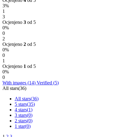
Ocjenjeno
4
od 5
3%
1
3
Ocjenjeno
3
od 5
0%
0
2
Ocjenjeno
2
od 5
0%
0
1
Ocjenjeno
1
od 5
0%
0
With images (
14
)
Verified (
5
)
All stars(
36
)
All stars(
36
)
5 stars(
35
)
4 stars(
1
)
3 stars(
0
)
2 stars(
0
)
1 star(
0
)
1
2
3