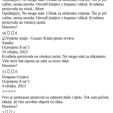
važno ,nema nereda. Otvoriš kutijice s bojama i slikaš. Kvaliteta
proizvoda na visok
...More
Opuštajuće, Ne mogu stati. Užitak za slobodno vrijeme. Što je još
važno ,nema nereda. Otvoriš kutijice s bojama i slikaš. Kvaliteta
proizvoda na visokoj razini.
Hasznos?
16
0
Sandra
Ocjenjeno
5
od 5
19 ožujka, 2023
Kvaliteta proizvoda na visokoj razini. Ne mogu stati sa slikanjem.
Više neće biti mjesta na zidu za nove slike.
Hasznos?
15
0
Dragana Grujica
Ocjenjeno
5
od 5
4 ožujka, 2023
⭐⭐⭐⭐⭐
Ovo je prekrasan proizvod za odmorit dušu i tijelo. Tek sam počela
slikati, ali čim završim objavit ću sliku.
Hasznos?
2
1