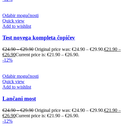
Odabir mogućnosti
Quick view
Add to wishlist
Test novega kompleta čopičev
€
24.90
–
€
29.90
Original price was: €24.90 – €29.90.
€
21.90
–
€
26.90
Current price is: €21.90 – €26.90.
-12%
Odabir mogućnosti
Quick view
Add to wishlist
Lančani most
€
24.90
–
€
29.90
Original price was: €24.90 – €29.90.
€
21.90
–
€
26.90
Current price is: €21.90 – €26.90.
-12%