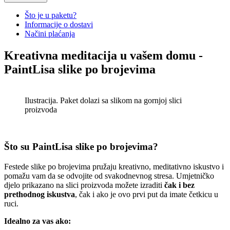
€12.90.
€
9.90
Current price is: €9.90.
Što je u paketu?
Košara
Informacije o dostavi
Načini plaćanja
Osvijetljeno, stolno povećalo
Kreativna meditacija u vašem domu -
€
11.90
Original price was:
Read
PaintLisa slike po brojevima
€11.90.
€
8.90
Current price is: €8.90.
More
Read More
Ilustracija. Paket dolazi sa slikom na gornjoj slici
Otvarajuće, prijenosno džepno
proizvoda
povećalo
Read
€
6.90
Original price was:
More
€6.90.
€
4.90
Current price is: €4.90.
Read More
Što su PaintLisa slike po brojevima?
Festede slike po brojevima pružaju kreativno, meditativno iskustvo i
pomažu vam da se odvojite od svakodnevnog stresa. Umjetničko
djelo prikazano na slici proizvoda možete izraditi
čak i bez
prethodnog iskustva
, čak i ako je ovo prvi put da imate četkicu u
ruci.
Idealno za vas ako: