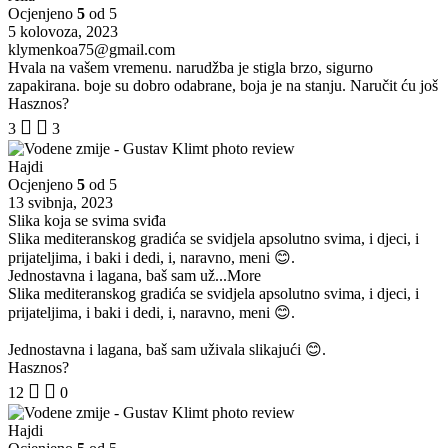
Ocjenjeno
5
od 5
5 kolovoza, 2023
klymenkoa75@gmail.com
Hvala na vašem vremenu. narudžba je stigla brzo, sigurno
zapakirana. boje su dobro odabrane, boja je na stanju. Naručit ću još
Hasznos?
3
3
Hajdi
Ocjenjeno
5
od 5
13 svibnja, 2023
Slika koja se svima sviđa
Slika mediteranskog gradića se svidjela apsolutno svima, i djeci, i
prijateljima, i baki i dedi, i, naravno, meni 😊.
Jednostavna i lagana, baš sam už
...More
Slika mediteranskog gradića se svidjela apsolutno svima, i djeci, i
prijateljima, i baki i dedi, i, naravno, meni 😊.
Jednostavna i lagana, baš sam uživala slikajući 😊.
Hasznos?
12
0
Hajdi