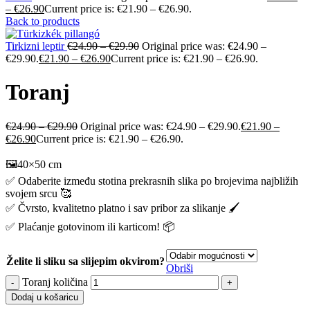
–
€
26.90
Current price is: €21.90 – €26.90.
Back to products
Tirkizni leptir
€
24.90
–
€
29.90
Original price was: €24.90 –
€29.90.
€
21.90
–
€
26.90
Current price is: €21.90 – €26.90.
Toranj
€
24.90
–
€
29.90
Original price was: €24.90 – €29.90.
€
21.90
–
€
26.90
Current price is: €21.90 – €26.90.
🖼️40×50 cm
✅ Odaberite između stotina prekrasnih slika po brojevima najbližih
svojem srcu 🥰
✅ Čvrsto, kvalitetno platno i sav pribor za slikanje 🖌️
✅ Plaćanje gotovinom ili karticom! 📦
Želite li sliku sa slijepim okvirom?
Obriši
Toranj količina
Dodaj u košaricu