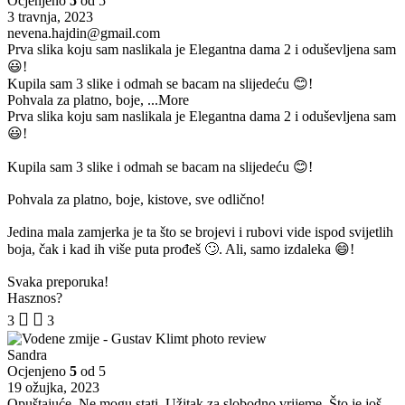
Ocjenjeno
5
od 5
3 travnja, 2023
nevena.hajdin@gmail.com
Prva slika koju sam naslikala je Elegantna dama 2 i oduševljena sam
😃!
Kupila sam 3 slike i odmah se bacam na slijedeću 😊!
Pohvala za platno, boje,
...More
Prva slika koju sam naslikala je Elegantna dama 2 i oduševljena sam
😃!
Kupila sam 3 slike i odmah se bacam na slijedeću 😊!
Pohvala za platno, boje, kistove, sve odlično!
Jedina mala zamjerka je ta što se brojevi i rubovi vide ispod svijetlih
boja, čak i kad ih više puta prođeš 🙄. Ali, samo izdaleka 😄!
Svaka preporuka!
Hasznos?
3
3
Sandra
Ocjenjeno
5
od 5
19 ožujka, 2023
Opuštajuće, Ne mogu stati. Užitak za slobodno vrijeme. Što je još