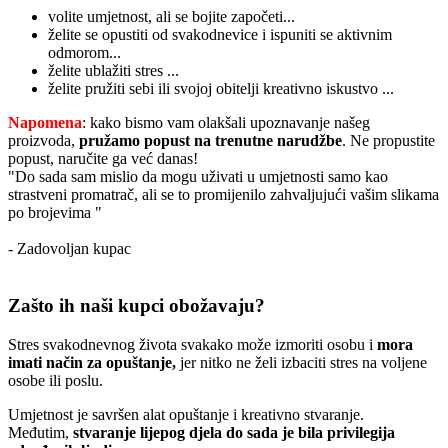
volite umjetnost, ali se bojite započeti...
želite se opustiti od svakodnevice i ispuniti se aktivnim
odmorom...
želite ublažiti stres ...
želite pružiti sebi ili svojoj obitelji kreativno iskustvo ...
Napomena
: kako bismo vam olakšali upoznavanje našeg
proizvoda,
pružamo popust
na trenutne narudžbe
. Ne propustite
popust, naručite ga već danas!
"Do sada sam mislio da mogu uživati u umjetnosti samo kao
strastveni promatrač, ali se to promijenilo zahvaljujući vašim slikama
po brojevima "
- Zadovoljan kupac
Zašto ih naši kupci obožavaju?
Stres svakodnevnog života svakako može izmoriti osobu i
mora
imati način za opuštanje,
jer nitko ne želi izbaciti stres na voljene
osobe ili poslu.
Umjetnost je savršen alat opuštanje i kreativno stvaranje.
Međutim,
stvaranje lijepog djela do sada je bila privilegija