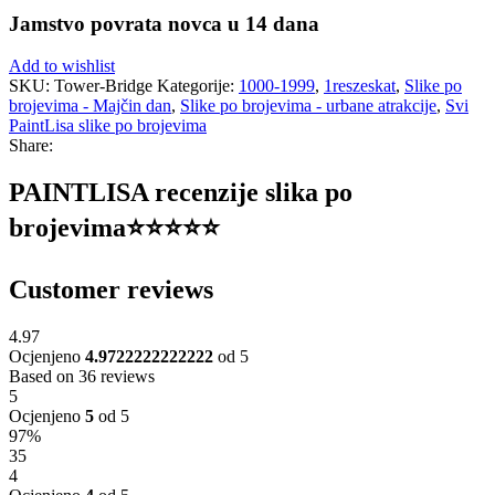
Jamstvo povrata novca u 14 dana
Add to wishlist
SKU:
Tower-Bridge
Kategorije:
1000-1999
,
1reszeskat
,
Slike po
brojevima - Majčin dan
,
Slike po brojevima - urbane atrakcije
,
Svi
PaintLisa slike po brojevima
Share:
PAINTLISA recenzije slika po
brojevima⭐️⭐️⭐️⭐️⭐️
Customer reviews
4.97
Ocjenjeno
4.9722222222222
od 5
Based on 36 reviews
5
Ocjenjeno
5
od 5
97%
35
4