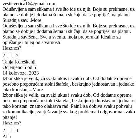
vesticverica16@gmail.com
Oduševljena sam slikama i sve što ide uz njih. Boje su prekrasne, uz
platno se dobije i dodatna šema u slučaju da se pogriješi na platnu.
Suradnja sav
...More
Oduševljena sam slikama i sve što ide uz njih. Boje su prekrasne, uz
platno se dobije i dodatna šema u slučaju da se pogriješi na platnu.
Suradnja savršena. Sve u svemu, moja preporuka! Idealno za
opuštanje i bijeg od stvarnosti!
Hasznos?
2
2
Tanja Kereškenji
Ocjenjeno
5
od 5
14 kolovoza, 2023
Izbor slika je velik, za svaki ukus i svaku dob. Od dodatne opreme
posebno preporučam stolni štafelaj, beskrajno jednostavan i jednako
tako koristan,
...More
Izbor slika je velik, za svaki ukus i svaku dob. Od dodatne opreme
posebno preporučam stolni štafelaj, beskrajno jednostavan i jednako
tako koristan, znatno olakšava rad. PainLisa dobiva svaku pohvalu
za komunikaciju, za rješavanje svakog problema i odgovor na svako
pitanje!
Hasznos?
2
1
Alla