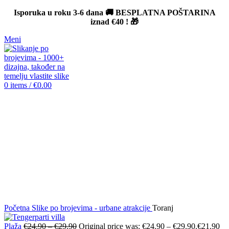
Isporuka u roku 3-6 dana 🚚 BESPLATNA POŠTARINA
iznad
€40
! 🎁
Meni
0
items
/
€
0.00
-12%
Click to enlarge
Početna
Slike po brojevima - urbane atrakcije
Toranj
Plaža
€
24.90
–
€
29.90
Original price was: €24.90 – €29.90.
€
21.90