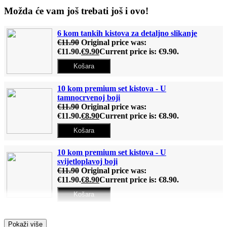
Možda će vam još trebati još i ovo!
6 kom tankih kistova za detaljno slikanje
€
11.90
Original price was:
€11.90.
€
9.90
Current price is: €9.90.
Košara
10 kom premium set kistova - U
tamnocrvenoj boji
€
11.90
Original price was:
€11.90.
€
8.90
Current price is: €8.90.
Košara
10 kom premium set kistova - U
svijetloplavoj boji
€
11.90
Original price was:
€11.90.
€
8.90
Current price is: €8.90.
Košara
Drveni stalak (Za slike po brojevima)
Pokaži više
€
12.90
Original price was: