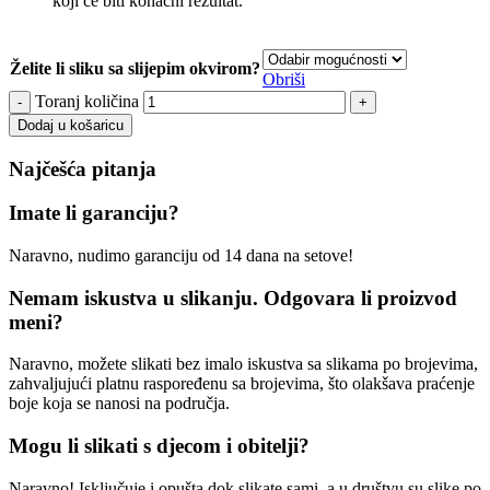
koji će biti konačni rezultat.
Želite li sliku sa slijepim okvirom?
Obriši
Toranj količina
Dodaj u košaricu
Najčešća pitanja
Imate li garanciju?
Naravno, nudimo garanciju od 14 dana na setove!
Nemam iskustva u slikanju. Odgovara li proizvod
meni?
Naravno, možete slikati bez imalo iskustva sa slikama po brojevima,
zahvaljujući platnu raspoređenu sa brojevima, što olakšava praćenje
boje koja se nanosi na područja.
Mogu li slikati s djecom i obitelji?
Naravno! Isključuje i opušta dok slikate sami, a u društvu su slike po