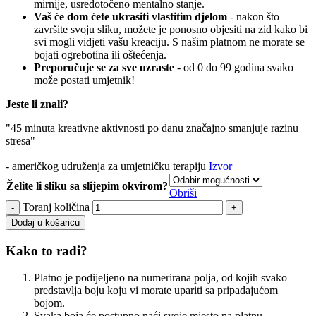
mirnije, usredotočeno mentalno stanje.
Vaš će dom ćete ukrasiti vlastitim djelom
- nakon što
završite svoju sliku, možete je ponosno objesiti na zid kako bi
svi mogli vidjeti vašu kreaciju. S našim platnom ne morate se
bojati ogrebotina ili oštećenja.
Preporučuje se za sve uzraste
- od 0 do 99 godina svako
može postati umjetnik!
Jeste li znali?
"45 minuta kreativne aktivnosti po danu značajno smanjuje razinu
stresa"
- američkog udruženja za umjetničku terapiju
Izvor
Želite li sliku sa slijepim okvirom?
Obriši
Toranj količina
Dodaj u košaricu
Kako to radi?
Platno je podijeljeno na numerirana polja, od kojih svako
predstavlja boju koju vi morate upariti sa pripadajućom
bojom.
Svaka boja će postupno naći svoje mjesto na platnu.