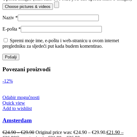
Choose pictures & videos
Naziv
*
E-pošta
*
Spremi moje ime, e-poštu i web-stranicu u ovom internet
pregledniku za sljedeći put kada budem komentirao.
Povezani proizvodi
-12%
Odabir mogućnosti
Quick view
Add to wishlist
Amsterdam
€
24.90
–
€
29.90
Original price was: €24.90 – €29.90.
€
21.90
–