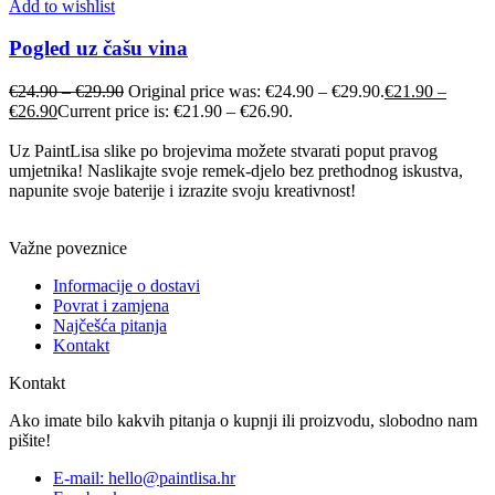
Add to wishlist
Pogled uz čašu vina
€
24.90
–
€
29.90
Original price was: €24.90 – €29.90.
€
21.90
–
€
26.90
Current price is: €21.90 – €26.90.
Uz PaintLisa slike po brojevima možete stvarati poput pravog
umjetnika! Naslikajte svoje remek-djelo bez prethodnog iskustva,
napunite svoje baterije i izrazite svoju kreativnost!
Važne poveznice
Informacije o dostavi
Povrat i zamjena
Najčešća pitanja
Kontakt
Kontakt
Ako imate bilo kakvih pitanja o kupnji ili proizvodu, slobodno nam
pišite!
E-mail: hello@paintlisa.hr