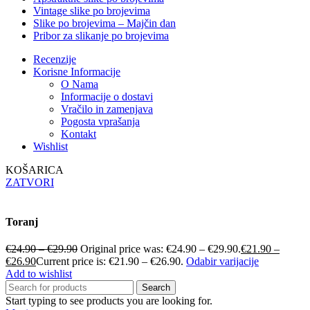
Vintage slike po brojevima
Slike po brojevima – Majčin dan
Pribor za slikanje po brojevima
Recenzije
Korisne Informacije
O Nama
Informacije o dostavi
Vračilo in zamenjava
Pogosta vprašanja
Kontakt
Wishlist
KOŠARICA
ZATVORI
Toranj
€
24.90
–
€
29.90
Original price was: €24.90 – €29.90.
€
21.90
–
€
26.90
Current price is: €21.90 – €26.90.
Odabir varijacije
Add to wishlist
Search
Start typing to see products you are looking for.