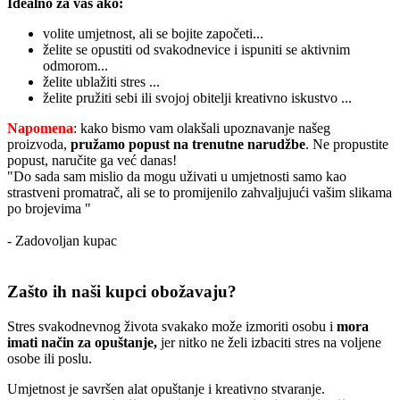
Idealno za vas ako:
volite umjetnost, ali se bojite započeti...
želite se opustiti od svakodnevice i ispuniti se aktivnim
odmorom...
želite ublažiti stres ...
želite pružiti sebi ili svojoj obitelji kreativno iskustvo ...
Napomena
: kako bismo vam olakšali upoznavanje našeg
proizvoda,
pružamo popust
na trenutne narudžbe
. Ne propustite
popust, naručite ga već danas!
"Do sada sam mislio da mogu uživati u umjetnosti samo kao
strastveni promatrač, ali se to promijenilo zahvaljujući vašim slikama
po brojevima "
- Zadovoljan kupac
Zašto ih naši kupci obožavaju?
Stres svakodnevnog života svakako može izmoriti osobu i
mora
imati način za opuštanje,
jer nitko ne želi izbaciti stres na voljene
osobe ili poslu.
Umjetnost je savršen alat opuštanje i kreativno stvaranje.