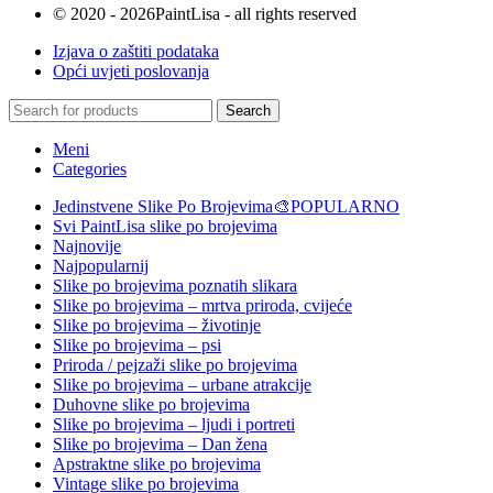
© 2020 - 2026PaintLisa - all rights reserved
Izjava o zaštiti podataka
Opći uvjeti poslovanja
Search
Meni
Categories
Jedinstvene Slike Po Brojevima🎨
POPULARNO
Svi PaintLisa slike po brojevima
Najnovije
Najpopularnij
Slike po brojevima poznatih slikara
Slike po brojevima – mrtva priroda, cvijeće
Slike po brojevima – životinje
Slike po brojevima – psi
Priroda / pejzaži slike po brojevima
Slike po brojevima – urbane atrakcije
Duhovne slike po brojevima
Slike po brojevima – ljudi i portreti
Slike po brojevima – Dan žena
Apstraktne slike po brojevima
Vintage slike po brojevima