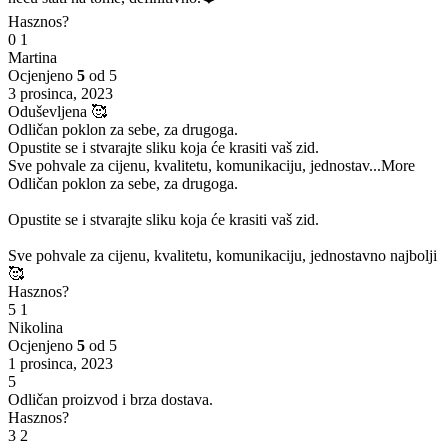
Hasznos?
0
1
Martina
Ocjenjeno
5
od 5
3 prosinca, 2023
Oduševljena 🥰
Odličan poklon za sebe, za drugoga.
Opustite se i stvarajte sliku koja će krasiti vaš zid.
Sve pohvale za cijenu, kvalitetu, komunikaciju, jednostav
...More
Odličan poklon za sebe, za drugoga.
Opustite se i stvarajte sliku koja će krasiti vaš zid.
Sve pohvale za cijenu, kvalitetu, komunikaciju, jednostavno najbolji
🥰
Hasznos?
5
1
Nikolina
Ocjenjeno
5
od 5
1 prosinca, 2023
5
Odličan proizvod i brza dostava.
Hasznos?
3
2