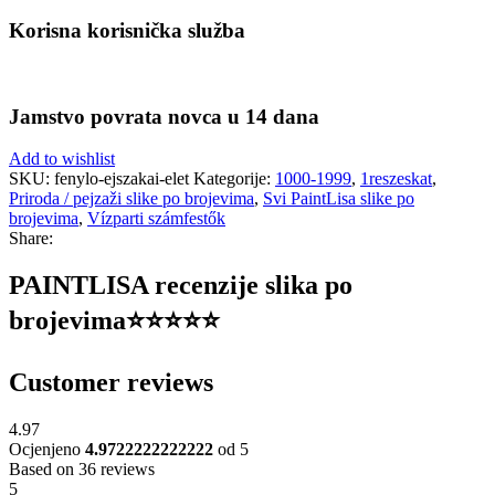
Korisna korisnička služba
Jamstvo povrata novca u 14 dana
Add to wishlist
SKU:
fenylo-ejszakai-elet
Kategorije:
1000-1999
,
1reszeskat
,
Priroda / pejzaži slike po brojevima
,
Svi PaintLisa slike po
brojevima
,
Vízparti számfestők
Share:
PAINTLISA recenzije slika po
brojevima⭐️⭐️⭐️⭐️⭐️
Customer reviews
4.97
Ocjenjeno
4.9722222222222
od 5
Based on 36 reviews
5