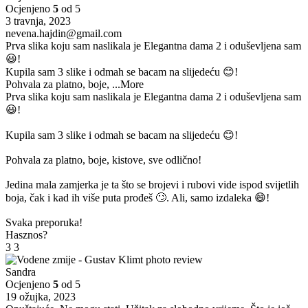
Ocjenjeno
5
od 5
3 travnja, 2023
nevena.hajdin@gmail.com
Prva slika koju sam naslikala je Elegantna dama 2 i oduševljena sam
😃!
Kupila sam 3 slike i odmah se bacam na slijedeću 😊!
Pohvala za platno, boje,
...More
Prva slika koju sam naslikala je Elegantna dama 2 i oduševljena sam
😃!
Kupila sam 3 slike i odmah se bacam na slijedeću 😊!
Pohvala za platno, boje, kistove, sve odlično!
Jedina mala zamjerka je ta što se brojevi i rubovi vide ispod svijetlih
boja, čak i kad ih više puta prođeš 🙄. Ali, samo izdaleka 😄!
Svaka preporuka!
Hasznos?
3
3
Sandra
Ocjenjeno
5
od 5
19 ožujka, 2023