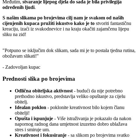
Međutim,
stvaranje lijepog djela do sada je bila privilegija
određenih ljudi
.
S našim slikama po brojevima cilj nam je svakom od naših
cijenjenih kupaca pružiti iskustvo kako je to
stvoriti fantastičnu
kreaciju, izaći iz svakodnevice i na kraju okačiti zajamčenu lijepu
sliku na zid!
"Potpuno se isključim dok slikam, sada mi je to postala tjedna rutina,
obožavam slikati!"
- Zadovoljan kupac
Prednosti slika po brojevima
Odlična obiteljska aktivnost
- budući da nije potrebno
prethodno iskustvo, predstavlja veliko opuštanje za cijelu
obitelj.
Idealan poklon
- poklonite kreativnost bilo kojem članu
obitelji!
Opušta i ispunjuje
- Više istraživanja je pokazalo da nakon
napornog radnog dana umjetnost izuzetno dobro ublažava
stres i smiruje um.
Kreativnost i fokusiranje
- sa slikom po brojevima svatko