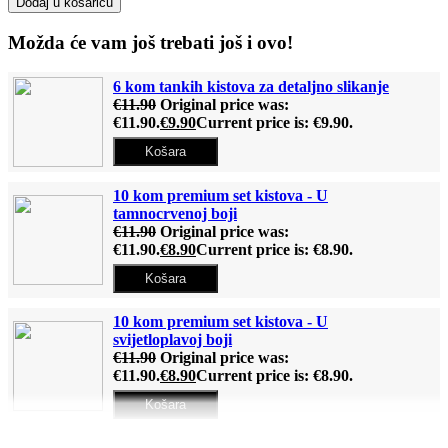
Dodaj u košaricu
Možda će vam još trebati još i ovo!
6 kom tankih kistova za detaljno slikanje
€
11.90
Original price was:
€11.90.
€
9.90
Current price is: €9.90.
Košara
10 kom premium set kistova - U
tamnocrvenoj boji
€
11.90
Original price was:
€11.90.
€
8.90
Current price is: €8.90.
Košara
10 kom premium set kistova - U
svijetloplavoj boji
€
11.90
Original price was:
€11.90.
€
8.90
Current price is: €8.90.
Košara