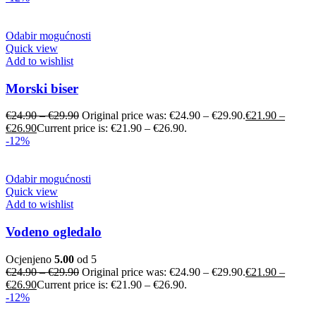
Odabir mogućnosti
Quick view
Add to wishlist
Morski biser
€
24.90
–
€
29.90
Original price was: €24.90 – €29.90.
€
21.90
–
€
26.90
Current price is: €21.90 – €26.90.
-12%
Odabir mogućnosti
Quick view
Add to wishlist
Vodeno ogledalo
Ocjenjeno
5.00
od 5
€
24.90
–
€
29.90
Original price was: €24.90 – €29.90.
€
21.90
–
€
26.90
Current price is: €21.90 – €26.90.
-12%