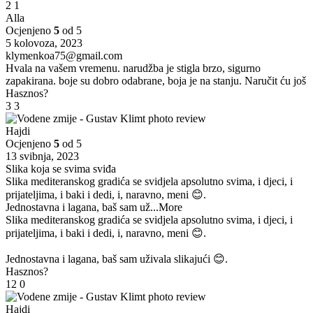
2
1
Alla
Ocjenjeno
5
od 5
5 kolovoza, 2023
klymenkoa75@gmail.com
Hvala na vašem vremenu. narudžba je stigla brzo, sigurno
zapakirana. boje su dobro odabrane, boja je na stanju. Naručit ću još
Hasznos?
3
3
Hajdi
Ocjenjeno
5
od 5
13 svibnja, 2023
Slika koja se svima sviđa
Slika mediteranskog gradića se svidjela apsolutno svima, i djeci, i
prijateljima, i baki i dedi, i, naravno, meni 😊.
Jednostavna i lagana, baš sam už
...More
Slika mediteranskog gradića se svidjela apsolutno svima, i djeci, i
prijateljima, i baki i dedi, i, naravno, meni 😊.
Jednostavna i lagana, baš sam uživala slikajući 😊.
Hasznos?
12
0
Hajdi