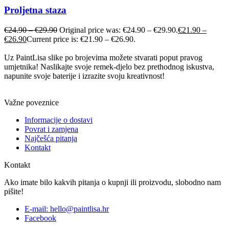
Proljetna staza
€
24.90
–
€
29.90
Original price was: €24.90 – €29.90.
€
21.90
–
€
26.90
Current price is: €21.90 – €26.90.
Uz PaintLisa slike po brojevima možete stvarati poput pravog
umjetnika! Naslikajte svoje remek-djelo bez prethodnog iskustva,
napunite svoje baterije i izrazite svoju kreativnost!
Važne poveznice
Informacije o dostavi
Povrat i zamjena
Najčešća pitanja
Kontakt
Kontakt
Ako imate bilo kakvih pitanja o kupnji ili proizvodu, slobodno nam
pišite!
E-mail: hello@paintlisa.hr
Facebook