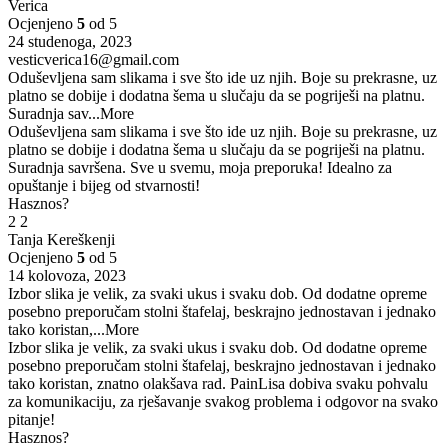
Verica
Ocjenjeno
5
od 5
24 studenoga, 2023
vesticverica16@gmail.com
Oduševljena sam slikama i sve što ide uz njih. Boje su prekrasne, uz
platno se dobije i dodatna šema u slučaju da se pogriješi na platnu.
Suradnja sav
...More
Oduševljena sam slikama i sve što ide uz njih. Boje su prekrasne, uz
platno se dobije i dodatna šema u slučaju da se pogriješi na platnu.
Suradnja savršena. Sve u svemu, moja preporuka! Idealno za
opuštanje i bijeg od stvarnosti!
Hasznos?
2
2
Tanja Kereškenji
Ocjenjeno
5
od 5
14 kolovoza, 2023
Izbor slika je velik, za svaki ukus i svaku dob. Od dodatne opreme
posebno preporučam stolni štafelaj, beskrajno jednostavan i jednako
tako koristan,
...More
Izbor slika je velik, za svaki ukus i svaku dob. Od dodatne opreme
posebno preporučam stolni štafelaj, beskrajno jednostavan i jednako
tako koristan, znatno olakšava rad. PainLisa dobiva svaku pohvalu
za komunikaciju, za rješavanje svakog problema i odgovor na svako
pitanje!
Hasznos?