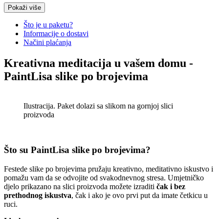
Drveni stalak (Za slike po brojevima)
Pokaži više
€
12.90
Original price was:
€12.90.
€
9.90
Current price is: €9.90.
Što je u paketu?
Košara
Informacije o dostavi
Načini plaćanja
Osvijetljeno, stolno povećalo
Kreativna meditacija u vašem domu -
€
11.90
Original price was:
Read
PaintLisa slike po brojevima
€11.90.
€
8.90
Current price is: €8.90.
More
Read More
Ilustracija. Paket dolazi sa slikom na gornjoj slici
Otvarajuće, prijenosno džepno
proizvoda
povećalo
Read
€
6.90
Original price was:
More
€6.90.
€
4.90
Current price is: €4.90.
Read More
Što su PaintLisa slike po brojevima?
Festede slike po brojevima pružaju kreativno, meditativno iskustvo i
pomažu vam da se odvojite od svakodnevnog stresa. Umjetničko
djelo prikazano na slici proizvoda možete izraditi
čak i bez
prethodnog iskustva
, čak i ako je ovo prvi put da imate četkicu u
ruci.