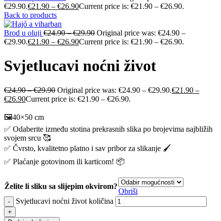
€29.90.
€
21.90
–
€
26.90
Current price is: €21.90 – €26.90.
Back to products
Brod u oluji
€
24.90
–
€
29.90
Original price was: €24.90 –
€29.90.
€
21.90
–
€
26.90
Current price is: €21.90 – €26.90.
Svjetlucavi noćni život
€
24.90
–
€
29.90
Original price was: €24.90 – €29.90.
€
21.90
–
€
26.90
Current price is: €21.90 – €26.90.
🖼️40×50 cm
✅ Odaberite između stotina prekrasnih slika po brojevima najbližih
svojem srcu 🥰
✅ Čvrsto, kvalitetno platno i sav pribor za slikanje 🖌️
✅ Plaćanje gotovinom ili karticom! 📦
Želite li sliku sa slijepim okvirom?
Obriši
Svjetlucavi noćni život količina