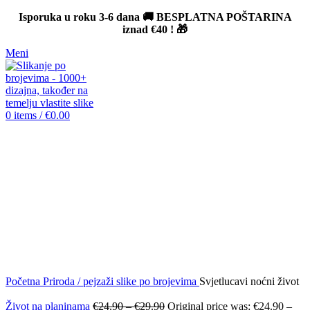
Isporuka u roku 3-6 dana 🚚 BESPLATNA POŠTARINA
iznad
€40
! 🎁
Meni
0
items
/
€
0.00
-12%
Click to enlarge
Početna
Priroda / pejzaži slike po brojevima
Svjetlucavi noćni život
Život na planinama
€
24.90
–
€
29.90
Original price was: €24.90 –