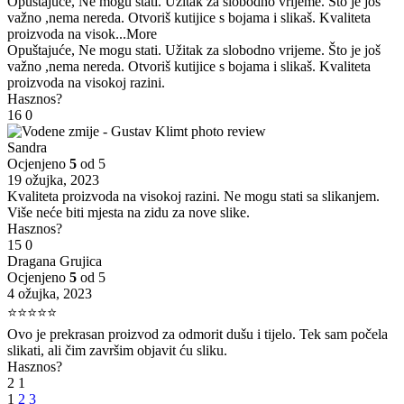
Opuštajuće, Ne mogu stati. Užitak za slobodno vrijeme. Što je još
važno ,nema nereda. Otvoriš kutijice s bojama i slikaš. Kvaliteta
proizvoda na visok
...More
Opuštajuće, Ne mogu stati. Užitak za slobodno vrijeme. Što je još
važno ,nema nereda. Otvoriš kutijice s bojama i slikaš. Kvaliteta
proizvoda na visokoj razini.
Hasznos?
16
0
Sandra
Ocjenjeno
5
od 5
19 ožujka, 2023
Kvaliteta proizvoda na visokoj razini. Ne mogu stati sa slikanjem.
Više neće biti mjesta na zidu za nove slike.
Hasznos?
15
0
Dragana Grujica
Ocjenjeno
5
od 5
4 ožujka, 2023
⭐⭐⭐⭐⭐
Ovo je prekrasan proizvod za odmorit dušu i tijelo. Tek sam počela
slikati, ali čim završim objavit ću sliku.
Hasznos?
2
1
1
2
3