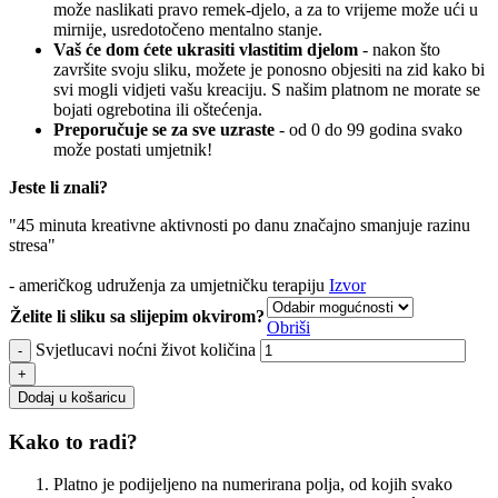
može naslikati pravo remek-djelo, a za to vrijeme može ući u
mirnije, usredotočeno mentalno stanje.
Vaš će dom ćete ukrasiti vlastitim djelom
- nakon što
završite svoju sliku, možete je ponosno objesiti na zid kako bi
svi mogli vidjeti vašu kreaciju. S našim platnom ne morate se
bojati ogrebotina ili oštećenja.
Preporučuje se za sve uzraste
- od 0 do 99 godina svako
može postati umjetnik!
Jeste li znali?
"45 minuta kreativne aktivnosti po danu značajno smanjuje razinu
stresa"
- američkog udruženja za umjetničku terapiju
Izvor
Želite li sliku sa slijepim okvirom?
Obriši
Svjetlucavi noćni život količina
Dodaj u košaricu
Kako to radi?
Platno je podijeljeno na numerirana polja, od kojih svako