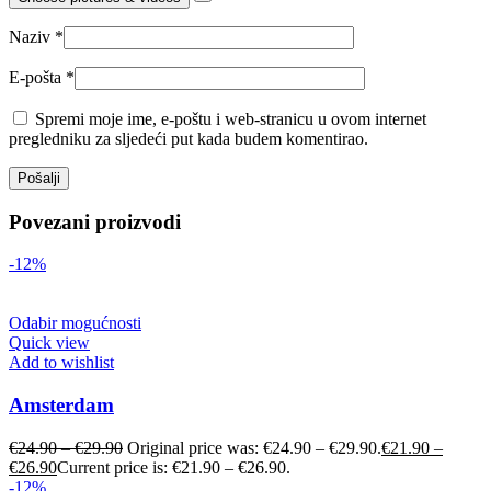
Naziv
*
E-pošta
*
Spremi moje ime, e-poštu i web-stranicu u ovom internet
pregledniku za sljedeći put kada budem komentirao.
Povezani proizvodi
-12%
Odabir mogućnosti
Quick view
Add to wishlist
Amsterdam
€
24.90
–
€
29.90
Original price was: €24.90 – €29.90.
€
21.90
–
€
26.90
Current price is: €21.90 – €26.90.
-12%