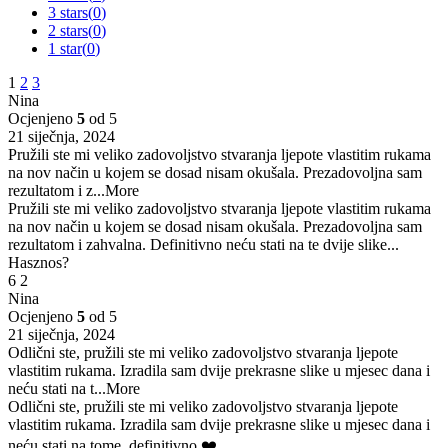
3 stars(
0
)
2 stars(
0
)
1 star(
0
)
1
2
3
Nina
Ocjenjeno
5
od 5
21 siječnja, 2024
Pružili ste mi veliko zadovoljstvo stvaranja ljepote vlastitim rukama
na nov način u kojem se dosad nisam okušala. Prezadovoljna sam
rezultatom i z
...More
Pružili ste mi veliko zadovoljstvo stvaranja ljepote vlastitim rukama
na nov način u kojem se dosad nisam okušala. Prezadovoljna sam
rezultatom i zahvalna. Definitivno neću stati na te dvije slike...
Hasznos?
6
2
Nina
Ocjenjeno
5
od 5
21 siječnja, 2024
Odlični ste, pružili ste mi veliko zadovoljstvo stvaranja ljepote
vlastitim rukama. Izradila sam dvije prekrasne slike u mjesec dana i
neću stati na t
...More
Odlični ste, pružili ste mi veliko zadovoljstvo stvaranja ljepote
vlastitim rukama. Izradila sam dvije prekrasne slike u mjesec dana i
neću stati na tome, definitivno.❤️