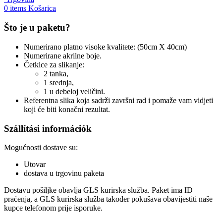
0
items
Košarica
Što je u paketu?
Numerirano platno visoke kvalitete: (50cm X 40cm)
Numerirane akrilne boje.
Četkice za slikanje:
2 tanka,
1 srednja,
1 u debeloj veličini.
Referentna slika koja sadrži završni rad i pomaže vam vidjeti
koji će biti konačni rezultat.
Szállítási információk
Mogućnosti dostave su:
Utovar
dostava u trgovinu paketa
Dostavu pošiljke obavlja GLS kurirska služba. Paket ima ID
praćenja, a GLS kurirska služba također pokušava obavijestiti naše
kupce telefonom prije isporuke.