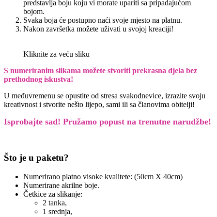
predstavlja boju koju vi morate upariti sa pripadajućom
bojom.
Svaka boja će postupno naći svoje mjesto na platnu.
Nakon završetka možete uživati u svojoj kreaciji!
Kliknite za veću sliku
S numeriranim slikama možete stvoriti prekrasna djela bez
prethodnog iskustva!
U međuvremenu se opustite od stresa svakodnevice, izrazite svoju
kreativnost i stvorite nešto lijepo, sami ili sa članovima obitelji!
Isprobajte sad! Pružamo
popust na trenutne narudžbe!
Što je u paketu?
Numerirano platno visoke kvalitete: (50cm X 40cm)
Numerirane akrilne boje.
Četkice za slikanje:
2 tanka,
1 srednja,