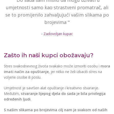
"Do sada sam mislio da mogu uživati u
umjetnosti samo kao strastveni promatrač, ali
se to promijenilo zahvaljujući vašim slikama po
brojevima "
- Zadovoljan kupac
Zašto ih naši kupci obožavaju?
Stres svakodnevnog života svakako može izmoriti osobu i
mora
imati način za opuštanje,
jer nitko ne želi izbaciti stres na
voljene osobe ili poslu.
Umjetnost je savršen alat opuštanje i kreativno stvaranje.
Međutim,
stvaranje lijepog djela do sada je bila privilegija
određenih ljudi
.
S našim slikama po brojevima cilj nam je svakom od naših