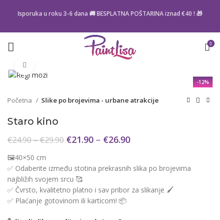
Isporuka u roku 3-6 dana 🚚 BESPLATNA POŠTARINA iznad
€40
! 🎁
0
Click to enlarge
-12%
Početna
Slike po brojevima - urbane atrakcije
Staro kino
€
21.90
–
€
26.90
€
24.90
–
€
29.90
🖼️40×50 cm
✅ Odaberite između stotina prekrasnih slika po brojevima
najbližih svojem srcu 🥰
✅ Čvrsto, kvalitetno platno i sav pribor za slikanje 🖌️
✅ Plaćanje gotovinom ili karticom! 📦