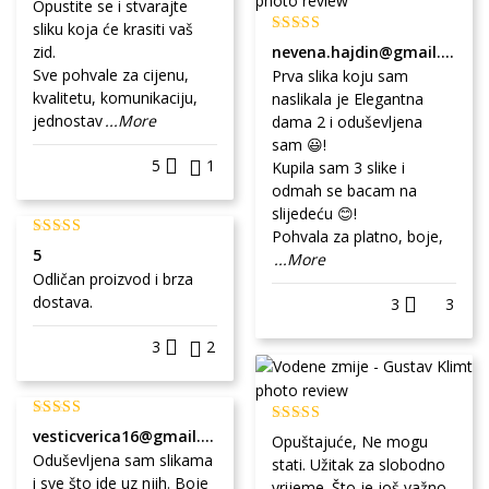
Opustite se i stvarajte
sliku koja će krasiti vaš
zid.
nevena.hajdin@gmail.com
Sve pohvale za cijenu,
Prva slika koju sam
kvalitetu, komunikaciju,
naslikala je Elegantna
jednostav
...More
dama 2 i oduševljena
sam 😃!
5
1
Kupila sam 3 slike i
odmah se bacam na
slijedeću 😊!
Pohvala za platno, boje,
5
...More
Odličan proizvod i brza
dostava.
3
3
3
2
vesticverica16@gmail.com
Opuštajuće, Ne mogu
Oduševljena sam slikama
stati. Užitak za slobodno
i sve što ide uz njih. Boje
vrijeme. Što je još važno