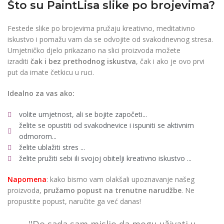
Što su PaintLisa slike po brojevima?
Festede slike po brojevima pružaju kreativno, meditativno
iskustvo i pomažu vam da se odvojite od svakodnevnog stresa.
Umjetničko djelo prikazano na slici proizvoda možete
izraditi
čak i bez prethodnog iskustva
, čak i ako je ovo prvi
put da imate četkicu u ruci.
Idealno za vas ako:
volite umjetnost, ali se bojite započeti...
želite se opustiti od svakodnevice i ispuniti se aktivnim
odmorom...
želite ublažiti stres ...
želite pružiti sebi ili svojoj obitelji kreativno iskustvo ...
Napomena
: kako bismo vam olakšali upoznavanje našeg
proizvoda,
pružamo popust
na trenutne narudžbe
. Ne
propustite popust, naručite ga već danas!