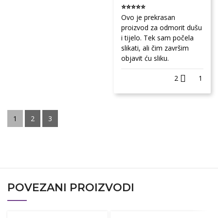
⭐⭐⭐⭐⭐
Ovo je prekrasan
proizvod za odmorit dušu
i tijelo. Tek sam počela
slikati, ali čim završim
objavit ću sliku.
2
1
1
2
3
POVEZANI PROIZVODI