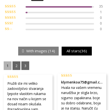
35
1
0
0
0
With images (
14
)
All stars(
36
)
1
2
3
klymenkoa75@gmail.com
Pružili ste mi veliko
Hvala na vašem vremenu.
zadovoljstvo stvaranja
narudžba je stigla brzo,
ljepote vlastitim rukama
sigurno zapakirana. boje
na nov način u kojem se
su dobro odabrane, boja
dosad nisam okušala.
je na stanju. Naručit ću
Prezadovoljna sam