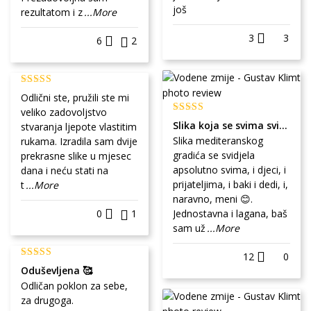
još
rezultatom i z
...More
3
3
6
2
Odlični ste, pružili ste mi
veliko zadovoljstvo
Slika koja se svima sviđa
stvaranja ljepote vlastitim
Slika mediteranskog
rukama. Izradila sam dvije
gradića se svidjela
prekrasne slike u mjesec
apsolutno svima, i djeci, i
dana i neću stati na
prijateljima, i baki i dedi, i,
t
...More
naravno, meni 😊.
0
1
Jednostavna i lagana, baš
sam už
...More
12
0
Oduševljena 🥰
Odličan poklon za sebe,
za drugoga.