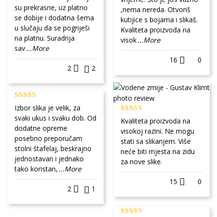
su prekrasne, uz platno
,nema nereda. Otvoriš
se dobije i dodatna šema
kutijice s bojama i slikaš.
u slučaju da se pogriješi
Kvaliteta proizvoda na
na platnu. Suradnja
visok
...More
sav
...More
16
0
2
2
Izbor slika je velik, za
svaki ukus i svaku dob. Od
Kvaliteta proizvoda na
dodatne opreme
visokoj razini. Ne mogu
posebno preporučam
stati sa slikanjem. Više
stolni štafelaj, beskrajno
neće biti mjesta na zidu
jednostavan i jednako
za nove slike.
tako koristan,
...More
15
0
2
1