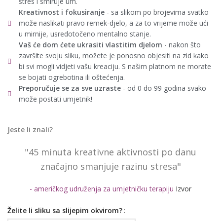
stres i smiruje um.
Kreativnost i fokusiranje
- sa slikom po brojevima svatko
može naslikati pravo remek-djelo, a za to vrijeme može ući
u mirnije, usredotočeno mentalno stanje.
Vaš će dom ćete ukrasiti vlastitim djelom
- nakon što
završite svoju sliku, možete je ponosno objesiti na zid kako
bi svi mogli vidjeti vašu kreaciju. S našim platnom ne morate
se bojati ogrebotina ili oštećenja.
Preporučuje se za sve uzraste
- od 0 do 99 godina svako
može postati umjetnik!
Jeste li znali?
"45 minuta kreativne aktivnosti po danu
značajno smanjuje razinu stresa"
- američkog udruženja za umjetničku terapiju
Izvor
Želite li sliku sa slijepim okvirom?