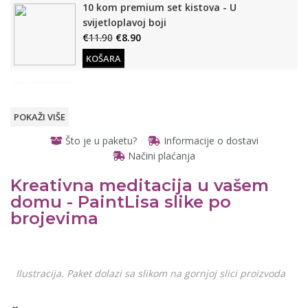
10 kom premium set kistova - U
svijetloplavoj boji
€
11.90
€
8.90
KOŠARA
Drveni stalak (Za slike po brojevima)
€
12.90
€
9.90
POKAŽI VIŠE
KOŠARA
Što je u paketu?
Informacije o dostavi
Načini plaćanja
Osvijetljeno, stolno povećalo
€
11.90
€
8.90
Kreativna meditacija u vašem
READ
MORE
domu - PaintLisa slike po
READ MORE
brojevima
Otvarajuće, prijenosno
džepno povećalo
READ
€
6.90
€
4.90
Ilustracija. Paket dolazi sa slikom na gornjoj slici proizvoda
MORE
READ MORE