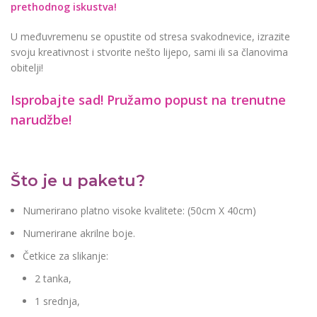
prethodnog iskustva!
U međuvremenu se opustite od stresa svakodnevice, izrazite
svoju kreativnost i stvorite nešto lijepo, sami ili sa članovima
obitelji!
Isprobajte sad! Pružamo
popust na trenutne
narudžbe!
Što je u paketu?
Numerirano platno visoke kvalitete: (50cm X 40cm)
Numerirane akrilne boje.
Četkice za slikanje:
2 tanka,
1 srednja,