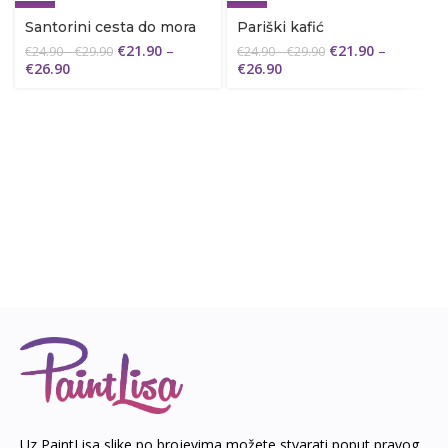
-12%
-12%
Santorini cesta do mora
Pariški kafić
€
21.90
–
€
21.90
–
€
24.90
–
€
29.90
€
24.90
–
€
29.90
€
26.90
€
26.90
Uz PaintLisa slike po brojevima možete stvarati poput pravog