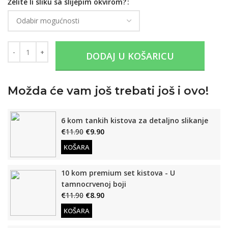
Želite li sliku sa slijepim okvirom?
DODAJ U KOŠARICU
Možda će vam još trebati još i ovo!
6 kom tankih kistova za detaljno slikanje
€
11.90
€
9.90
KOŠARA
10 kom premium set kistova - U
tamnocrvenoj boji
€
11.90
€
8.90
KOŠARA