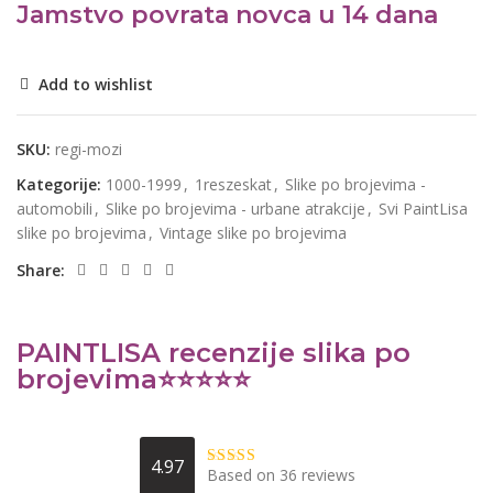
Jamstvo povrata novca u 14 dana
Add to wishlist
SKU:
regi-mozi
Kategorije:
1000-1999
,
1reszeskat
,
Slike po brojevima -
automobili
,
Slike po brojevima - urbane atrakcije
,
Svi PaintLisa
slike po brojevima
,
Vintage slike po brojevima
Share:
PAINTLISA recenzije slika po
brojevima⭐️⭐️⭐️⭐️⭐️
4.97
Based on 36 reviews