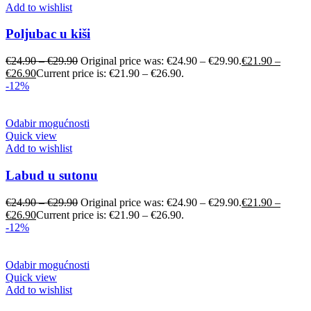
Add to wishlist
Poljubac u kiši
€
24.90
–
€
29.90
Original price was: €24.90 – €29.90.
€
21.90
–
€
26.90
Current price is: €21.90 – €26.90.
-12%
Odabir mogućnosti
Quick view
Add to wishlist
Labud u sutonu
€
24.90
–
€
29.90
Original price was: €24.90 – €29.90.
€
21.90
–
€
26.90
Current price is: €21.90 – €26.90.
-12%
Odabir mogućnosti
Quick view
Add to wishlist