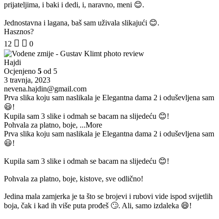
prijateljima, i baki i dedi, i, naravno, meni 😊.
Jednostavna i lagana, baš sam uživala slikajući 😊.
Hasznos?
12
0
Hajdi
Ocjenjeno
5
od 5
3 travnja, 2023
nevena.hajdin@gmail.com
Prva slika koju sam naslikala je Elegantna dama 2 i oduševljena sam
😃!
Kupila sam 3 slike i odmah se bacam na slijedeću 😊!
Pohvala za platno, boje,
...More
Prva slika koju sam naslikala je Elegantna dama 2 i oduševljena sam
😃!
Kupila sam 3 slike i odmah se bacam na slijedeću 😊!
Pohvala za platno, boje, kistove, sve odlično!
Jedina mala zamjerka je ta što se brojevi i rubovi vide ispod svijetlih
boja, čak i kad ih više puta prođeš 🙄. Ali, samo izdaleka 😄!