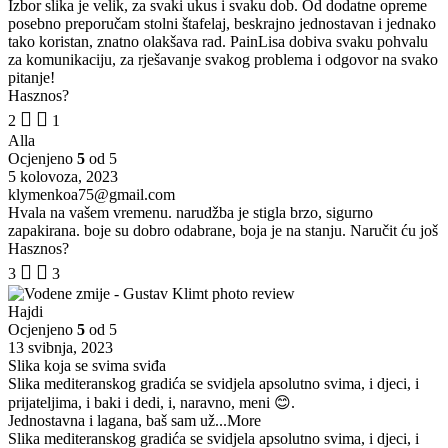
Izbor slika je velik, za svaki ukus i svaku dob. Od dodatne opreme
posebno preporučam stolni štafelaj, beskrajno jednostavan i jednako
tako koristan, znatno olakšava rad. PainLisa dobiva svaku pohvalu
za komunikaciju, za rješavanje svakog problema i odgovor na svako
pitanje!
Hasznos?
2
1
Alla
Ocjenjeno
5
od 5
5 kolovoza, 2023
klymenkoa75@gmail.com
Hvala na vašem vremenu. narudžba je stigla brzo, sigurno
zapakirana. boje su dobro odabrane, boja je na stanju. Naručit ću još
Hasznos?
3
3
Hajdi
Ocjenjeno
5
od 5
13 svibnja, 2023
Slika koja se svima sviđa
Slika mediteranskog gradića se svidjela apsolutno svima, i djeci, i
prijateljima, i baki i dedi, i, naravno, meni 😊.
Jednostavna i lagana, baš sam už
...More
Slika mediteranskog gradića se svidjela apsolutno svima, i djeci, i