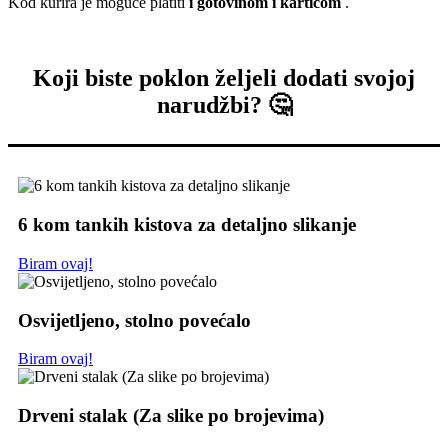
Kod kurira je moguće platiti
i gotovinom i karticom
.
Koji biste poklon željeli dodati svojoj
narudžbi? 🤔
6 kom tankih kistova za detaljno slikanje
Biram ovaj!
Osvijetljeno, stolno povećalo
Biram ovaj!
Drveni stalak (Za slike po brojevima)