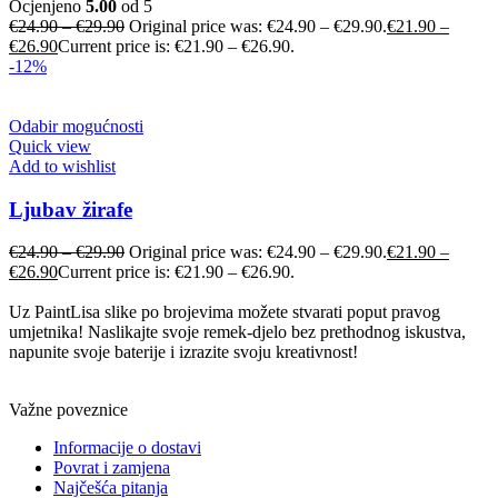
Ocjenjeno
5.00
od 5
€
24.90
–
€
29.90
Original price was: €24.90 – €29.90.
€
21.90
–
€
26.90
Current price is: €21.90 – €26.90.
-12%
Odabir mogućnosti
Quick view
Add to wishlist
Ljubav žirafe
€
24.90
–
€
29.90
Original price was: €24.90 – €29.90.
€
21.90
–
€
26.90
Current price is: €21.90 – €26.90.
Uz PaintLisa slike po brojevima možete stvarati poput pravog
umjetnika! Naslikajte svoje remek-djelo bez prethodnog iskustva,
napunite svoje baterije i izrazite svoju kreativnost!
Važne poveznice
Informacije o dostavi
Povrat i zamjena
Najčešća pitanja