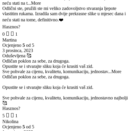
neću stati na t
...More
Odlični ste, pružili ste mi veliko zadovoljstvo stvaranja ljepote
vlastitim rukama. Izradila sam dvije prekrasne slike u mjesec dana i
neću stati na tome, definitivno.❤️
Hasznos?
0
1
Martina
Ocjenjeno
5
od 5
3 prosinca, 2023
Oduševljena 🥰
Odličan poklon za sebe, za drugoga.
Opustite se i stvarajte sliku koja će krasiti vaš zid.
Sve pohvale za cijenu, kvalitetu, komunikaciju, jednostav
...More
Odličan poklon za sebe, za drugoga.
Opustite se i stvarajte sliku koja će krasiti vaš zid.
Sve pohvale za cijenu, kvalitetu, komunikaciju, jednostavno najbolji
🥰
Hasznos?
5
1
Nikolina
Ocjenjeno
5
od 5