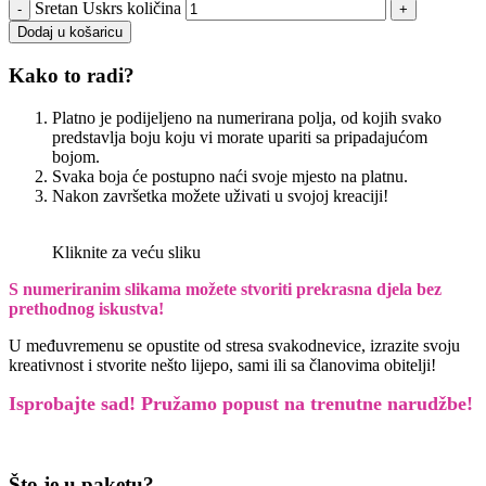
Sretan Uskrs količina
Dodaj u košaricu
Kako to radi?
Platno je podijeljeno na numerirana polja, od kojih svako
predstavlja boju koju vi morate upariti sa pripadajućom
bojom.
Svaka boja će postupno naći svoje mjesto na platnu.
Nakon završetka možete uživati u svojoj kreaciji!
Kliknite za veću sliku
S numeriranim slikama možete stvoriti prekrasna djela bez
prethodnog iskustva!
U međuvremenu se opustite od stresa svakodnevice, izrazite svoju
kreativnost i stvorite nešto lijepo, sami ili sa članovima obitelji!
Isprobajte sad! Pružamo
popust na trenutne narudžbe!
Što je u paketu?