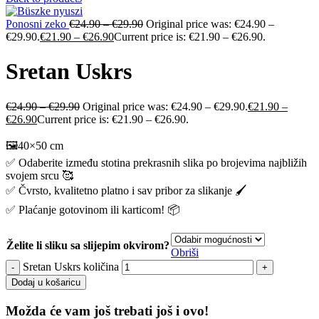
Ponosni zeko
€
24.90
–
€
29.90
Original price was: €24.90 –
€29.90.
€
21.90
–
€
26.90
Current price is: €21.90 – €26.90.
Sretan Uskrs
€
24.90
–
€
29.90
Original price was: €24.90 – €29.90.
€
21.90
–
€
26.90
Current price is: €21.90 – €26.90.
🖼️40×50 cm
✅ Odaberite između stotina prekrasnih slika po brojevima najbližih
svojem srcu 🥰
✅ Čvrsto, kvalitetno platno i sav pribor za slikanje 🖌️
✅ Plaćanje gotovinom ili karticom! 📦
Želite li sliku sa slijepim okvirom?
Obriši
Sretan Uskrs količina
Dodaj u košaricu
Možda će vam još trebati još i ovo!