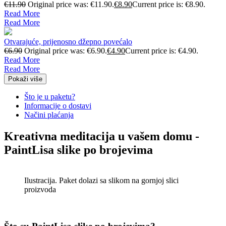
€
11.90
Original price was: €11.90.
€
8.90
Current price is: €8.90.
Read More
Read More
Otvarajuće, prijenosno džepno povećalo
€
6.90
Original price was: €6.90.
€
4.90
Current price is: €4.90.
Read More
Read More
Pokaži više
Što je u paketu?
Informacije o dostavi
Načini plaćanja
Kreativna meditacija u vašem domu -
PaintLisa slike po brojevima
Ilustracija. Paket dolazi sa slikom na gornjoj slici
proizvoda