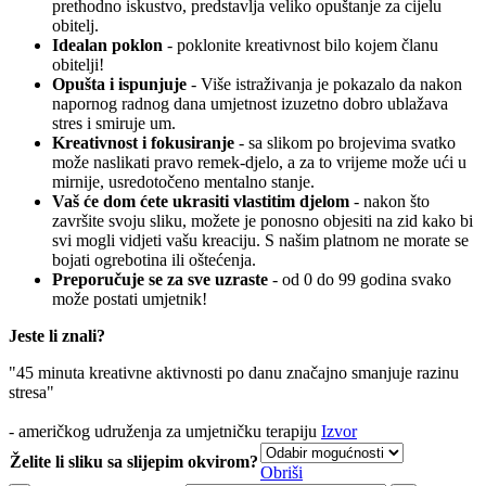
prethodno iskustvo, predstavlja veliko opuštanje za cijelu
obitelj.
Idealan poklon
- poklonite kreativnost bilo kojem članu
obitelji!
Opušta i ispunjuje
- Više istraživanja je pokazalo da nakon
napornog radnog dana umjetnost izuzetno dobro ublažava
stres i smiruje um.
Kreativnost i fokusiranje
- sa slikom po brojevima svatko
može naslikati pravo remek-djelo, a za to vrijeme može ući u
mirnije, usredotočeno mentalno stanje.
Vaš će dom ćete ukrasiti vlastitim djelom
- nakon što
završite svoju sliku, možete je ponosno objesiti na zid kako bi
svi mogli vidjeti vašu kreaciju. S našim platnom ne morate se
bojati ogrebotina ili oštećenja.
Preporučuje se za sve uzraste
- od 0 do 99 godina svako
može postati umjetnik!
Jeste li znali?
"45 minuta kreativne aktivnosti po danu značajno smanjuje razinu
stresa"
- američkog udruženja za umjetničku terapiju
Izvor
Želite li sliku sa slijepim okvirom?
Obriši