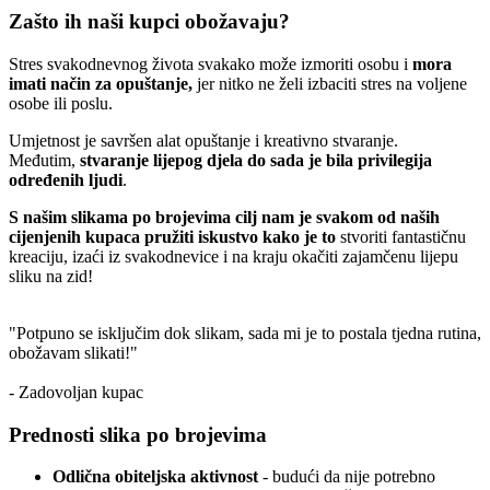
Zašto ih naši kupci obožavaju?
Stres svakodnevnog života svakako može izmoriti osobu i
mora
imati način za opuštanje,
jer nitko ne želi izbaciti stres na voljene
osobe ili poslu.
Umjetnost je savršen alat opuštanje i kreativno stvaranje.
Međutim,
stvaranje lijepog djela do sada je bila privilegija
određenih ljudi
.
S našim slikama po brojevima cilj nam je svakom od naših
cijenjenih kupaca pružiti iskustvo kako je to
stvoriti fantastičnu
kreaciju, izaći iz svakodnevice i na kraju okačiti zajamčenu lijepu
sliku na zid!
"Potpuno se isključim dok slikam, sada mi je to postala tjedna rutina,
obožavam slikati!"
- Zadovoljan kupac
Prednosti slika po brojevima
Odlična obiteljska aktivnost
- budući da nije potrebno