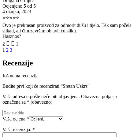
Dragana Grujica
Ocjenjeno
5
od 5
4 ožujka, 2023
⭐⭐⭐⭐⭐
Ovo je prekrasan proizvod za odmorit dušu i tijelo. Tek sam počela
slikati, ali čim završim objavit ću sliku.
Hasznos?
2
1
1
2
3
Recenzije
Još nema recenzija.
Budite prvi koji će recenzirati “Sretan Uskrs”
Vaša adresa e-pošte neće biti objavljena.
Obavezna polja su
označena sa
* (obavezno)
Vaša ocjena
*
Vaša recenzija:
*