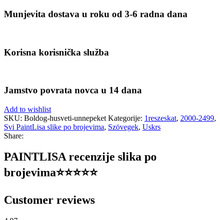
Munjevita dostava u roku od 3-6 radna dana
Korisna korisnička služba
Jamstvo povrata novca u 14 dana
Add to wishlist
SKU:
Boldog-husveti-unnepeket
Kategorije:
1reszeskat
,
2000-2499
,
Svi PaintLisa slike po brojevima
,
Szövegek
,
Uskrs
Share:
PAINTLISA recenzije slika po
brojevima⭐️⭐️⭐️⭐️⭐️
Customer reviews