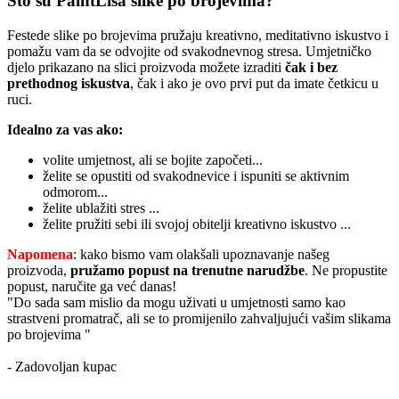
Što su PaintLisa slike po brojevima?
Festede slike po brojevima pružaju kreativno, meditativno iskustvo i
pomažu vam da se odvojite od svakodnevnog stresa. Umjetničko
djelo prikazano na slici proizvoda možete izraditi
čak i bez
prethodnog iskustva
, čak i ako je ovo prvi put da imate četkicu u
ruci.
Idealno za vas ako:
volite umjetnost, ali se bojite započeti...
želite se opustiti od svakodnevice i ispuniti se aktivnim
odmorom...
želite ublažiti stres ...
želite pružiti sebi ili svojoj obitelji kreativno iskustvo ...
Napomena
: kako bismo vam olakšali upoznavanje našeg
proizvoda,
pružamo popust
na trenutne narudžbe
. Ne propustite
popust, naručite ga već danas!
"Do sada sam mislio da mogu uživati u umjetnosti samo kao
strastveni promatrač, ali se to promijenilo zahvaljujući vašim slikama
po brojevima "
- Zadovoljan kupac