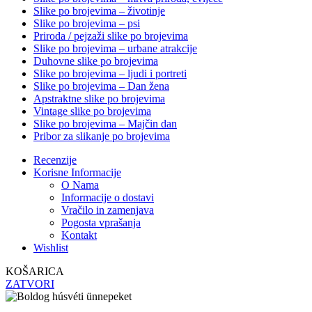
Slike po brojevima – životinje
Slike po brojevima – psi
Priroda / pejzaži slike po brojevima
Slike po brojevima – urbane atrakcije
Duhovne slike po brojevima
Slike po brojevima – ljudi i portreti
Slike po brojevima – Dan žena
Apstraktne slike po brojevima
Vintage slike po brojevima
Slike po brojevima – Majčin dan
Pribor za slikanje po brojevima
Recenzije
Korisne Informacije
O Nama
Informacije o dostavi
Vračilo in zamenjava
Pogosta vprašanja
Kontakt
Wishlist
KOŠARICA
ZATVORI