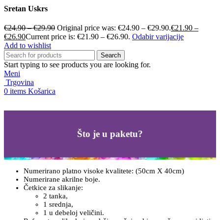
Sretan Uskrs
€
24.90
–
€
29.90
Original price was: €24.90 – €29.90.
€
21.90
–
€
26.90
Current price is: €21.90 – €26.90.
Odabir varijacije
Add to wishlist
Search
Start typing to see products you are looking for.
Meni
Trgovina
0
items
Košarica
Što je u paketu?
Numerirano platno visoke kvalitete: (50cm X 40cm)
Numerirane akrilne boje.
Četkice za slikanje:
2 tanka,
1 srednja,
1 u debeloj veličini.