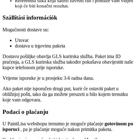
Referentna slika koja sadrži završni rad i pomaže vam vidjeti
koji će biti konačni rezultat.
Szállítási információk
Mogućnosti dostave su:
Utovar
dostava u trgovinu paketa
Dostavu pošiljke obavlja GLS kurirska služba. Paket ima ID
praćenja, a GLS kurirska služba također pokušava obavijestiti naše
kupce telefonom prije isporuke.
Vrijeme isporuke je u prosjeku 3-6 radna dana.
Ako paket nije isporučen drugi put, kurir će ostaviti paket u
obližnjoj pošti, tako da ga možete preuzeti u bilo kojem trenutku
koje vam odgovara.
Podaci o plaćanju
U PaintLisa webshopu trenutno je moguće plaćanje
gotovinom po
isporuci
, pa je plaćanje moguće nakon primitka paketa.