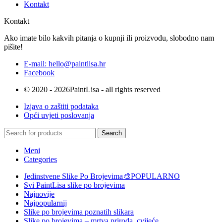
Kontakt
Kontakt
Ako imate bilo kakvih pitanja o kupnji ili proizvodu, slobodno nam
pišite!
E-mail: hello@paintlisa.hr
Facebook
© 2020 - 2026PaintLisa - all rights reserved
Izjava o zaštiti podataka
Opći uvjeti poslovanja
Search
Meni
Categories
Jedinstvene Slike Po Brojevima🎨
POPULARNO
Svi PaintLisa slike po brojevima
Najnovije
Najpopularnij
Slike po brojevima poznatih slikara
Slike po brojevima – mrtva priroda, cvijeće