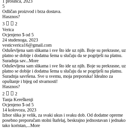
1 prosinca, 2023
5
Odličan proizvod i brza dostava.
Hasznos?
3
2
Verica
Ocjenjeno
5
od 5
24 studenoga, 2023
vesticverica16@gmail.com
Oduševljena sam slikama i sve što ide uz njih. Boje su prekrasne, uz
platno se dobije i dodatna šema u slučaju da se pogriješi na platnu.
Suradnja sav
...More
Oduševljena sam slikama i sve što ide uz njih. Boje su prekrasne, uz
platno se dobije i dodatna šema u slučaju da se pogriješi na platnu.
Suradnja savršena. Sve u svemu, moja preporuka! Idealno za
opuštanje i bijeg od stvarnosti!
Hasznos?
2
2
Tanja Kereškenji
Ocjenjeno
5
od 5
14 kolovoza, 2023
Izbor slika je velik, za svaki ukus i svaku dob. Od dodatne opreme
posebno preporučam stolni štafelaj, beskrajno jednostavan i jednako
tako koristan,
...More