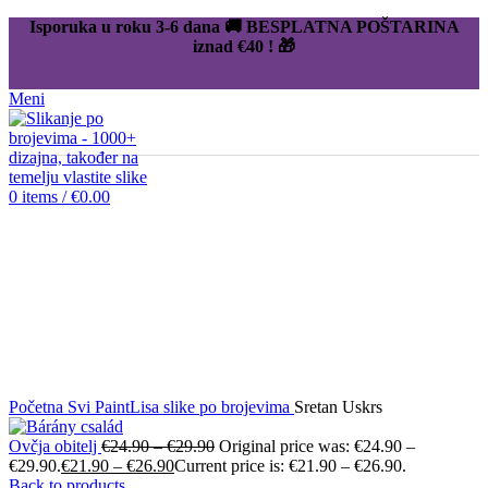
Isporuka u roku 3-6 dana 🚚 BESPLATNA POŠTARINA
iznad
€40
! 🎁
Meni
-12%
0
items
/
€
0.00
Click to enlarge
Početna
Svi PaintLisa slike po brojevima
Sretan Uskrs
Ovčja obitelj
€
24.90
–
€
29.90
Original price was: €24.90 –
€29.90.
€
21.90
–
€
26.90
Current price is: €21.90 – €26.90.
Back to products