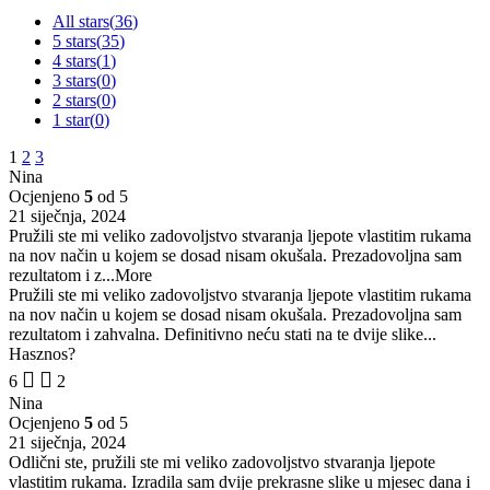
All stars(
36
)
5 stars(
35
)
4 stars(
1
)
3 stars(
0
)
2 stars(
0
)
1 star(
0
)
1
2
3
Nina
Ocjenjeno
5
od 5
21 siječnja, 2024
Pružili ste mi veliko zadovoljstvo stvaranja ljepote vlastitim rukama
na nov način u kojem se dosad nisam okušala. Prezadovoljna sam
rezultatom i z
...More
Pružili ste mi veliko zadovoljstvo stvaranja ljepote vlastitim rukama
na nov način u kojem se dosad nisam okušala. Prezadovoljna sam
rezultatom i zahvalna. Definitivno neću stati na te dvije slike...
Hasznos?
6
2
Nina
Ocjenjeno
5
od 5
21 siječnja, 2024
Odlični ste, pružili ste mi veliko zadovoljstvo stvaranja ljepote
vlastitim rukama. Izradila sam dvije prekrasne slike u mjesec dana i