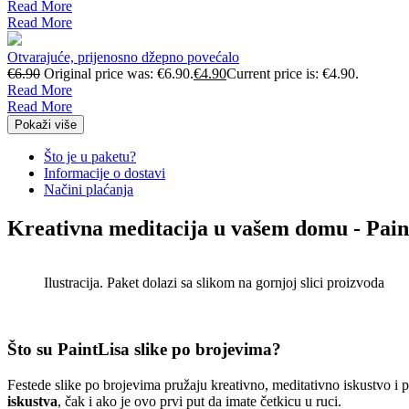
Read More
Read More
Otvarajuće, prijenosno džepno povećalo
€
6.90
Original price was: €6.90.
€
4.90
Current price is: €4.90.
Read More
Read More
Pokaži više
Što je u paketu?
Informacije o dostavi
Načini plaćanja
Kreativna meditacija u vašem domu - Pain
Ilustracija. Paket dolazi sa slikom na gornjoj slici proizvoda
Što su PaintLisa slike po brojevima?
Festede slike po brojevima pružaju kreativno, meditativno iskustvo i
iskustva
, čak i ako je ovo prvi put da imate četkicu u ruci.