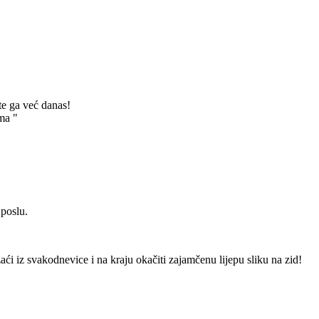
te ga već danas!
ma "
 poslu.
izaći iz svakodnevice i na kraju okačiti zajamčenu lijepu sliku na zid!