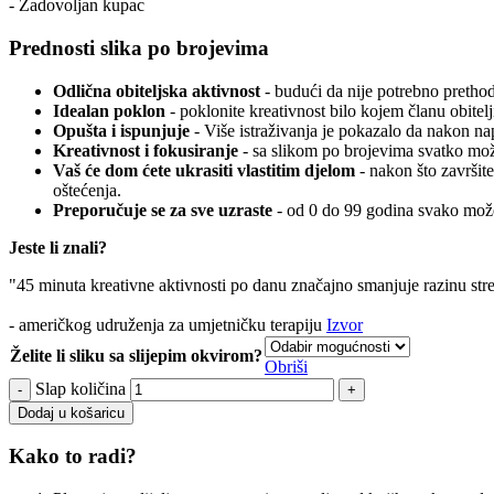
- Zadovoljan kupac
Prednosti slika po brojevima
Odlična obiteljska aktivnost
- budući da nije potrebno prethodn
Idealan poklon
- poklonite kreativnost bilo kojem članu obitelj
Opušta i ispunjuje
- Više istraživanja je pokazalo da nakon n
Kreativnost i fokusiranje
- sa slikom po brojevima svatko može
Vaš će dom ćete ukrasiti vlastitim djelom
- nakon što završite
oštećenja.
Preporučuje se za sve uzraste
- od 0 do 99 godina svako može
Jeste li znali?
"45 minuta kreativne aktivnosti po danu značajno smanjuje razinu str
- američkog udruženja za umjetničku terapiju
Izvor
Želite li sliku sa slijepim okvirom?
Obriši
Slap količina
Dodaj u košaricu
Kako to radi?