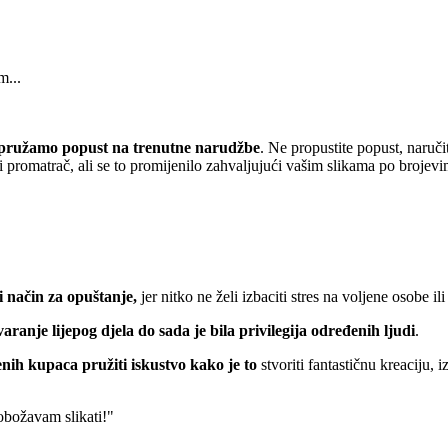
m...
pružamo popust
na trenutne narudžbe
. Ne propustite popust, naruči
 promatrač, ali se to promijenilo zahvaljujući vašim slikama po brojevi
 način za opuštanje,
jer nitko ne želi izbaciti stres na voljene osobe ili
varanje lijepog djela do sada je bila privilegija određenih ljudi
.
nih kupaca pružiti iskustvo kako je to
stvoriti fantastičnu kreaciju, 
 obožavam slikati!"