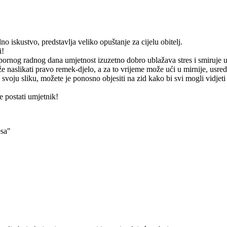
o iskustvo, predstavlja veliko opuštanje za cijelu obitelj.
i!
apornog radnog dana umjetnost izuzetno dobro ublažava stres i smiruje 
 naslikati pravo remek-djelo, a za to vrijeme može ući u mirnije, usre
 svoju sliku, možete je ponosno objesiti na zid kako bi svi mogli vidjeti
 postati umjetnik!
esa"