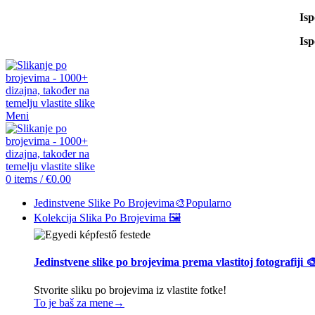
Is
Is
Meni
0
items
/
€
0.00
Jedinstvene Slike Po Brojevima🎨
Popularno
Kolekcija Slika Po Brojevima 🖼️
Jedinstvene slike po brojevima prema vlastitoj fotografiji 
Stvorite sliku po brojevima iz vlastite fotke!
To je baš za mene→