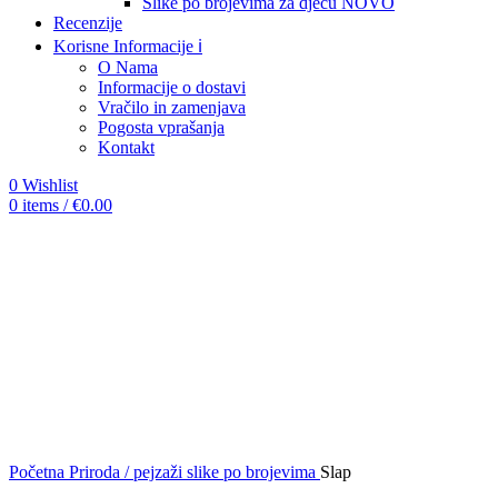
Slike po brojevima za djecu
NOVO
Recenzije
Korisne Informacije ℹ️
O Nama
Informacije o dostavi
Vračilo in zamenjava
Pogosta vprašanja
Kontakt
0
Wishlist
0
items
/
€
0.00
-12%
Click to enlarge
Početna
Priroda / pejzaži slike po brojevima
Slap