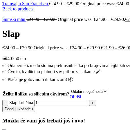
Tramvaj u San Franciscu
€
24.90
–
€
29.90
Original price was: €24.90
Back to products
Šumski mlin
€
24.90
–
€
29.90
Original price was: €24.90 – €29.90.
€
2
Slap
€
24.90
–
€
29.90
Original price was: €24.90 – €29.90.
€
21.90
–
€
26.9
🖼️40×50 cm
✅ Odaberite između stotina prekrasnih slika po brojevima najbližih s
✅ Čvrsto, kvalitetno platno i sav pribor za slikanje 🖌️
✅ Plaćanje gotovinom ili karticom! 📦
Želite li sliku sa slijepim okvirom?
Obriši
Slap količina
Dodaj u košaricu
Možda će vam još trebati još i ovo!