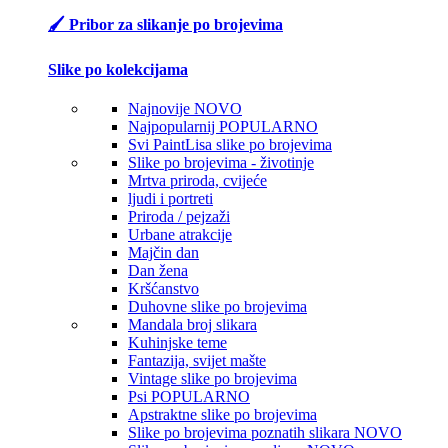
🖌️ Pribor za slikanje po brojevima
Slike po kolekcijama
Najnovije
NOVO
Najpopularnij
POPULARNO
Svi PaintLisa slike po brojevima
Slike po brojevima - životinje
Mrtva priroda, cvijeće
ljudi i portreti
Priroda / pejzaži
Urbane atrakcije
Majčin dan
Dan žena
Kršćanstvo
Duhovne slike po brojevima
Mandala broj slikara
Kuhinjske teme
Fantazija, svijet mašte
Vintage slike po brojevima
Psi
POPULARNO
Apstraktne slike po brojevima
Slike po brojevima poznatih slikara
NOVO