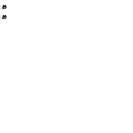
! 🎁
! 🎁