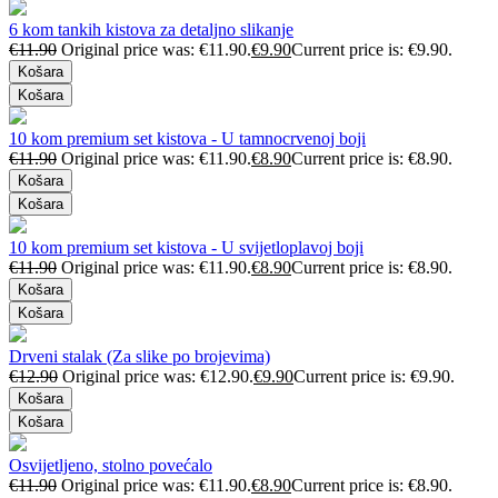
6 kom tankih kistova za detaljno slikanje
€
11.90
Original price was: €11.90.
€
9.90
Current price is: €9.90.
Košara
Košara
10 kom premium set kistova - U tamnocrvenoj boji
€
11.90
Original price was: €11.90.
€
8.90
Current price is: €8.90.
Košara
Košara
10 kom premium set kistova - U svijetloplavoj boji
€
11.90
Original price was: €11.90.
€
8.90
Current price is: €8.90.
Košara
Košara
Drveni stalak (Za slike po brojevima)
€
12.90
Original price was: €12.90.
€
9.90
Current price is: €9.90.
Košara
Košara
Osvijetljeno, stolno povećalo
€
11.90
Original price was: €11.90.
€
8.90
Current price is: €8.90.