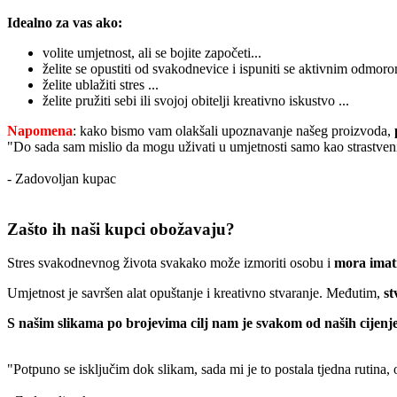
Idealno za vas ako:
volite umjetnost, ali se bojite započeti...
želite se opustiti od svakodnevice i ispuniti se aktivnim odmoro
želite ublažiti stres ...
želite pružiti sebi ili svojoj obitelji kreativno iskustvo ...
Napomena
: kako bismo vam olakšali upoznavanje našeg proizvoda,
"Do sada sam mislio da mogu uživati u umjetnosti samo kao strastveni
- Zadovoljan kupac
Zašto ih naši kupci obožavaju?
Stres svakodnevnog života svakako može izmoriti osobu i
mora imati
Umjetnost je savršen alat opuštanje i kreativno stvaranje. Međutim,
st
S našim slikama po brojevima cilj nam je svakom od naših cijenje
"Potpuno se isključim dok slikam, sada mi je to postala tjedna rutina,