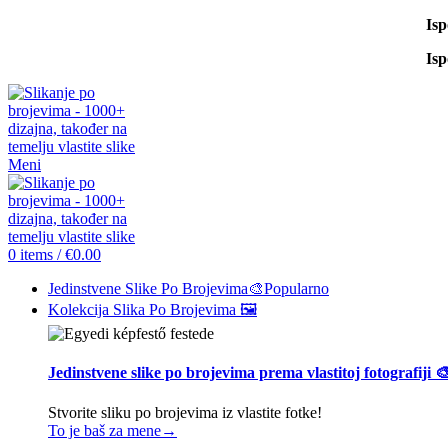
Is
Is
Meni
0
items
/
€
0.00
Jedinstvene Slike Po Brojevima🎨
Popularno
Kolekcija Slika Po Brojevima 🖼️
Jedinstvene slike po brojevima prema vlastitoj fotografiji 
Stvorite sliku po brojevima iz vlastite fotke!
To je baš za mene→