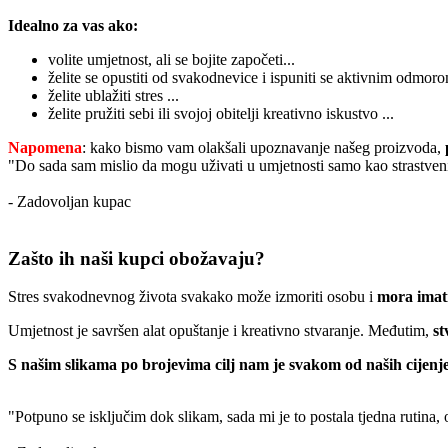
Idealno za vas ako:
volite umjetnost, ali se bojite započeti...
želite se opustiti od svakodnevice i ispuniti se aktivnim odmoro
želite ublažiti stres ...
želite pružiti sebi ili svojoj obitelji kreativno iskustvo ...
Napomena
: kako bismo vam olakšali upoznavanje našeg proizvoda,
"Do sada sam mislio da mogu uživati u umjetnosti samo kao strastveni
- Zadovoljan kupac
Zašto ih naši kupci obožavaju?
Stres svakodnevnog života svakako može izmoriti osobu i
mora imati
Umjetnost je savršen alat opuštanje i kreativno stvaranje. Međutim,
st
S našim slikama po brojevima cilj nam je svakom od naših cijenje
"Potpuno se isključim dok slikam, sada mi je to postala tjedna rutina,