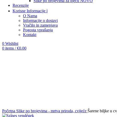
Slike po brojevima za djecu
NOVO
Recenzije
Korisne Informacije ℹ️
O Nama
Informacije o dostavi
Vračilo in zamenjava
Pogosta vprašanja
Kontakt
0
Wishlist
0
items
/
€
0.00
-12%
Click to enlarge
Početna
Slike po brojevima - mrtva priroda, cvijeće
Šarene biljke u cv