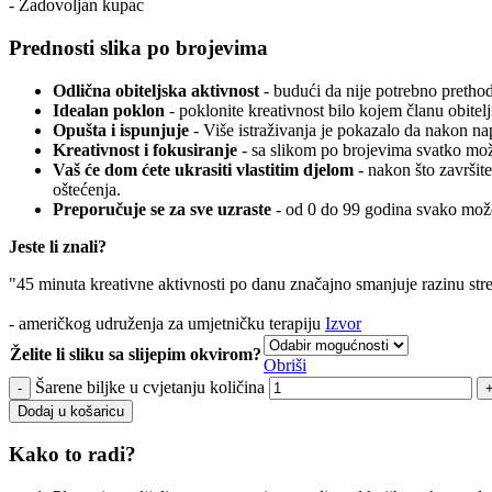
- Zadovoljan kupac
Prednosti slika po brojevima
Odlična obiteljska aktivnost
- budući da nije potrebno prethodn
Idealan poklon
- poklonite kreativnost bilo kojem članu obitelj
Opušta i ispunjuje
- Više istraživanja je pokazalo da nakon n
Kreativnost i fokusiranje
- sa slikom po brojevima svatko može
Vaš će dom ćete ukrasiti vlastitim djelom
- nakon što završite
oštećenja.
Preporučuje se za sve uzraste
- od 0 do 99 godina svako može
Jeste li znali?
"45 minuta kreativne aktivnosti po danu značajno smanjuje razinu str
- američkog udruženja za umjetničku terapiju
Izvor
Želite li sliku sa slijepim okvirom?
Obriši
Šarene biljke u cvjetanju količina
Dodaj u košaricu
Kako to radi?