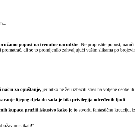
m...
pružamo popust
na trenutne narudžbe
. Ne propustite popust, naruči
 promatrač, ali se to promijenilo zahvaljujući vašim slikama po brojevi
 način za opuštanje,
jer nitko ne želi izbaciti stres na voljene osobe ili
varanje lijepog djela do sada je bila privilegija određenih ljudi
.
nih kupaca pružiti iskustvo kako je to
stvoriti fantastičnu kreaciju, 
 obožavam slikati!"