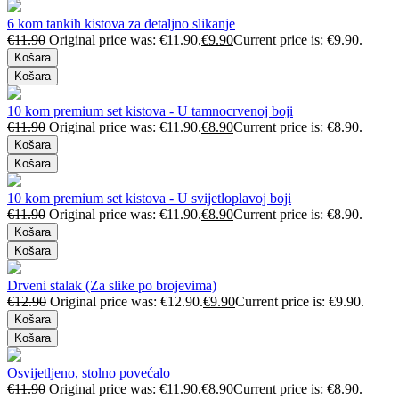
6 kom tankih kistova za detaljno slikanje
€
11.90
Original price was: €11.90.
€
9.90
Current price is: €9.90.
Košara
Košara
10 kom premium set kistova - U tamnocrvenoj boji
€
11.90
Original price was: €11.90.
€
8.90
Current price is: €8.90.
Košara
Košara
10 kom premium set kistova - U svijetloplavoj boji
€
11.90
Original price was: €11.90.
€
8.90
Current price is: €8.90.
Košara
Košara
Drveni stalak (Za slike po brojevima)
€
12.90
Original price was: €12.90.
€
9.90
Current price is: €9.90.
Košara
Košara
Osvijetljeno, stolno povećalo
€
11.90
Original price was: €11.90.
€
8.90
Current price is: €8.90.