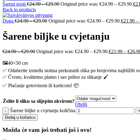
Šareni gosti
€
24.90
–
€
29.90
Original price was: €24.90 – €29.90.
€
2
Back to products
Duga
€
24.90
–
€
29.90
Original price was: €24.90 – €29.90.
€
21.90
–
Šarene biljke u cvjetanju
€
24.90
–
€
29.90
Original price was: €24.90 – €29.90.
€
21.90
–
€
26.9
🖼️40×50 cm
✅ Odaberite između stotina prekrasnih slika po brojevima najbližih s
✅ Čvrsto, kvalitetno platno i sav pribor za slikanje 🖌️
✅ Plaćanje gotovinom ili karticom! 📦
Želite li sliku sa slijepim okvirom?
Obriši
Šarene biljke u cvjetanju količina
Dodaj u košaricu
Možda će vam još trebati još i ovo!