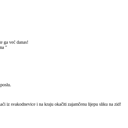
te ga već danas!
ma "
 poslu.
izaći iz svakodnevice i na kraju okačiti zajamčenu lijepu sliku na zid!