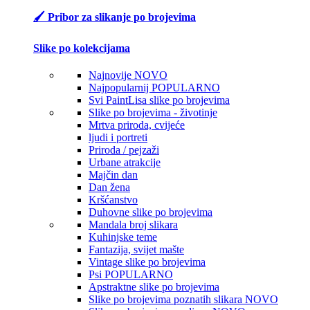
🖌️ Pribor za slikanje po brojevima
Slike po kolekcijama
Najnovije
NOVO
Najpopularnij
POPULARNO
Svi PaintLisa slike po brojevima
Slike po brojevima - životinje
Mrtva priroda, cvijeće
ljudi i portreti
Priroda / pejzaži
Urbane atrakcije
Majčin dan
Dan žena
Kršćanstvo
Duhovne slike po brojevima
Mandala broj slikara
Kuhinjske teme
Fantazija, svijet mašte
Vintage slike po brojevima
Psi
POPULARNO
Apstraktne slike po brojevima
Slike po brojevima poznatih slikara
NOVO