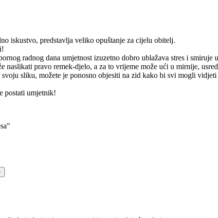
o iskustvo, predstavlja veliko opuštanje za cijelu obitelj.
i!
apornog radnog dana umjetnost izuzetno dobro ublažava stres i smiruje 
 naslikati pravo remek-djelo, a za to vrijeme može ući u mirnije, usre
 svoju sliku, možete je ponosno objesiti na zid kako bi svi mogli vidjeti
 postati umjetnik!
esa"