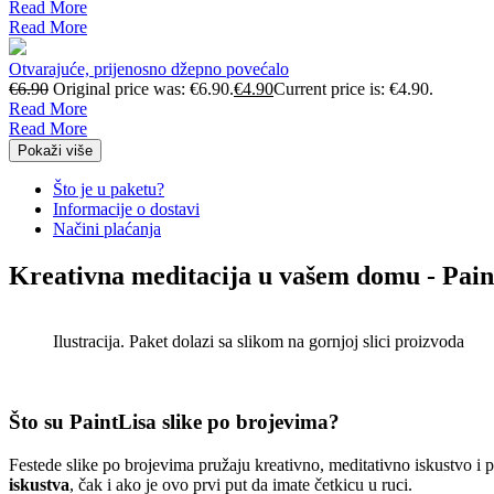
Read More
Read More
Otvarajuće, prijenosno džepno povećalo
€
6.90
Original price was: €6.90.
€
4.90
Current price is: €4.90.
Read More
Read More
Pokaži više
Što je u paketu?
Informacije o dostavi
Načini plaćanja
Kreativna meditacija u vašem domu - Pain
Ilustracija. Paket dolazi sa slikom na gornjoj slici proizvoda
Što su PaintLisa slike po brojevima?
Festede slike po brojevima pružaju kreativno, meditativno iskustvo i
iskustva
, čak i ako je ovo prvi put da imate četkicu u ruci.