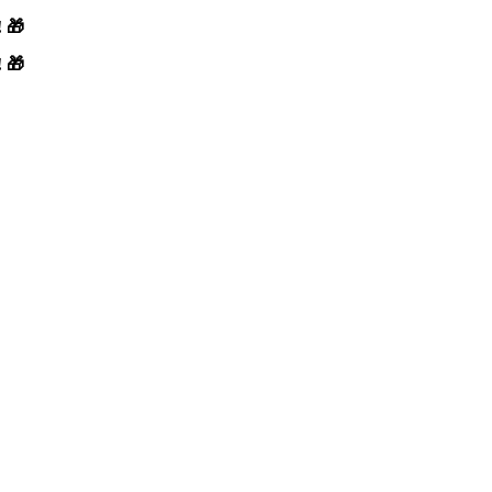
! 🎁
! 🎁