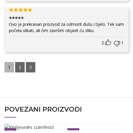
⭐⭐⭐⭐⭐
Ovo je prekrasan proizvod za odmorit dušu i tijelo. Tek sam
počela slikati, ali čim završim objavit ću sliku.
2
1
1
2
3
POVEZANI PROIZVODI
-12%
-12%