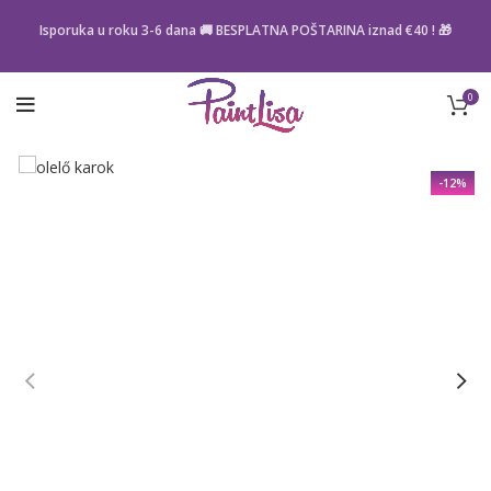
Isporuka u roku 3-6 dana 🚚 BESPLATNA POŠTARINA iznad
€40
! 🎁
0
-12%