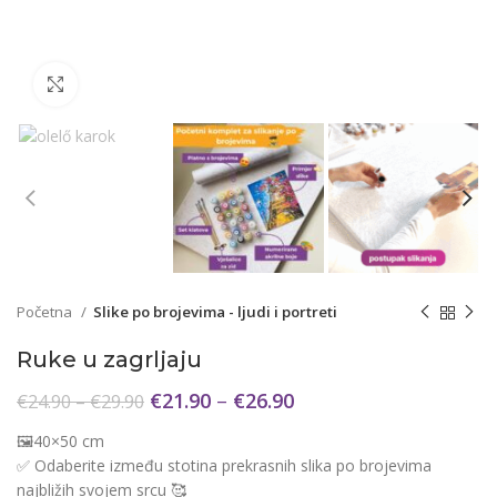
Click to enlarge
Početna
Slike po brojevima - ljudi i portreti
Ruke u zagrljaju
€
21.90
–
€
26.90
€
24.90
–
€
29.90
🖼️40×50 cm
✅ Odaberite između stotina prekrasnih slika po brojevima
najbližih svojem srcu 🥰