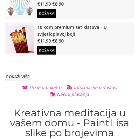
€
11.90
€
8.90
KOŠARA
10 kom premium set kistova - U
svijetloplavoj boji
€
11.90
€
8.90
KOŠARA
Drveni stalak (Za slike po brojevima)
€
12.90
€
9.90
POKAŽI VIŠE
KOŠARA
Što je u paketu?
Informacije o dostavi
Načini plaćanja
Osvijetljeno, stolno povećalo
€
11.90
€
8.90
READ
Kreativna meditacija u
MORE
READ MORE
vašem domu - PaintLisa
slike po brojevima
Otvarajuće, prijenosno