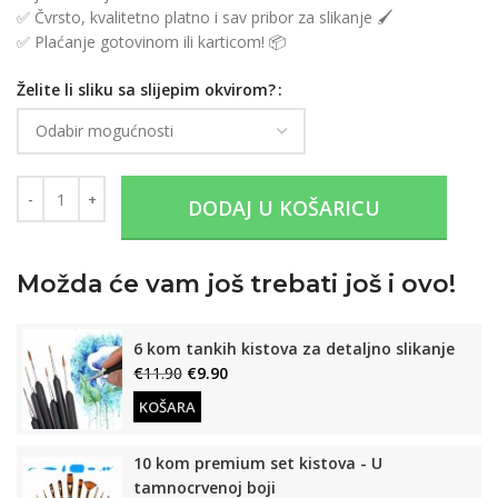
✅ Čvrsto, kvalitetno platno i sav pribor za slikanje 🖌️
✅ Plaćanje gotovinom ili karticom! 📦
Želite li sliku sa slijepim okvirom?
DODAJ U KOŠARICU
Možda će vam još trebati još i ovo!
6 kom tankih kistova za detaljno slikanje
€
11.90
€
9.90
KOŠARA
10 kom premium set kistova - U
tamnocrvenoj boji