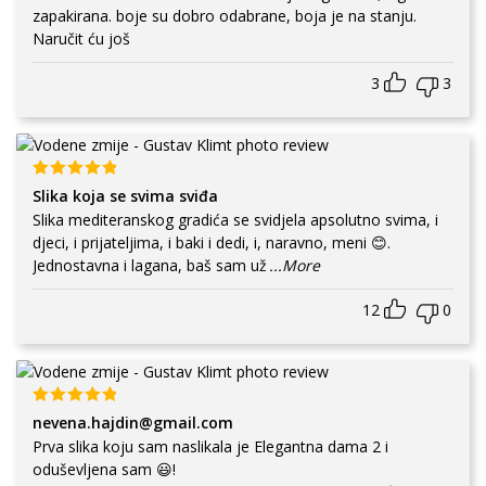
zapakirana. boje su dobro odabrane, boja je na stanju.
Naručit ću još
3
3
Slika koja se svima sviđa
Slika mediteranskog gradića se svidjela apsolutno svima, i
djeci, i prijateljima, i baki i dedi, i, naravno, meni 😊.
Jednostavna i lagana, baš sam už
...More
12
0
nevena.hajdin@gmail.com
Prva slika koju sam naslikala je Elegantna dama 2 i
oduševljena sam 😃!