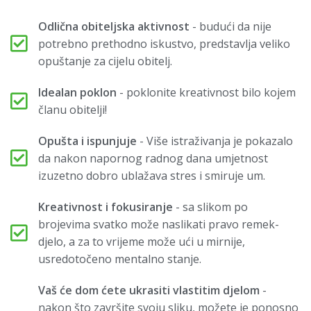
Odlična obiteljska aktivnost
- budući da nije
potrebno prethodno iskustvo, predstavlja veliko
opuštanje za cijelu obitelj.
Idealan poklon
- poklonite kreativnost bilo kojem
članu obitelji!
Opušta i ispunjuje
- Više istraživanja je pokazalo
da nakon napornog radnog dana umjetnost
izuzetno dobro ublažava stres i smiruje um.
Kreativnost i fokusiranje
- sa slikom po
brojevima svatko može naslikati pravo remek-
djelo, a za to vrijeme može ući u mirnije,
usredotočeno mentalno stanje.
Vaš će dom ćete ukrasiti vlastitim djelom
-
nakon što završite svoju sliku, možete je ponosno