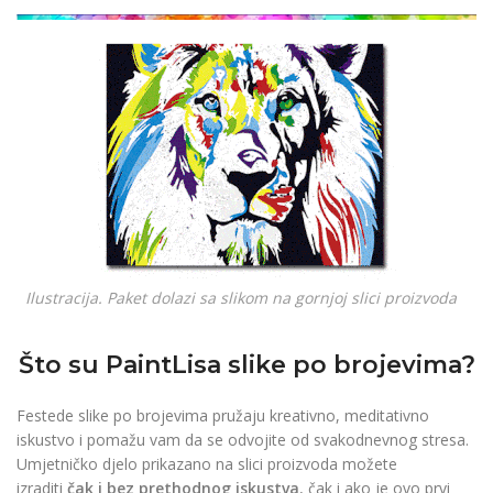
džepno povećalo
READ
€
6.90
€
4.90
MORE
READ MORE
Ilustracija. Paket dolazi sa slikom na gornjoj slici proizvoda
Što su PaintLisa slike po brojevima?
Festede slike po brojevima pružaju kreativno, meditativno
iskustvo i pomažu vam da se odvojite od svakodnevnog stresa.
Umjetničko djelo prikazano na slici proizvoda možete
izraditi
čak i bez prethodnog iskustva
, čak i ako je ovo prvi