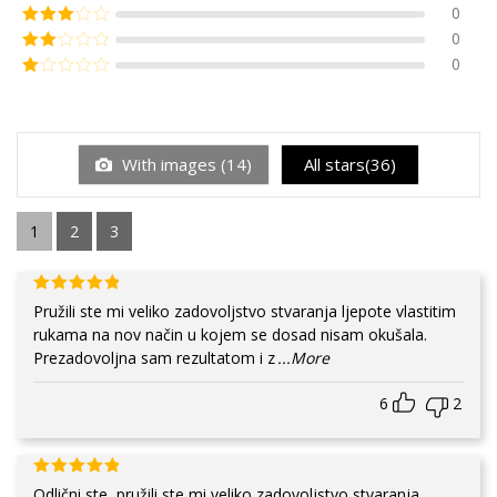
0
0
0
With images (
14
)
All stars(
36
)
1
2
3
Pružili ste mi veliko zadovoljstvo stvaranja ljepote vlastitim
rukama na nov način u kojem se dosad nisam okušala.
Prezadovoljna sam rezultatom i z
...More
6
2
Odlični ste, pružili ste mi veliko zadovoljstvo stvaranja