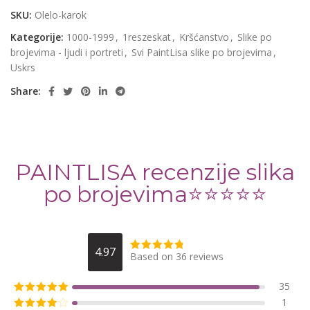
SKU:
Olelo-karok
Kategorije:
1000-1999
,
1reszeskat
,
Kršćanstvo
,
Slike po
brojevima - ljudi i portreti
,
Svi PaintLisa slike po brojevima
,
Uskrs
Share:
PAINTLISA recenzije slika
po brojevima⭐️⭐️⭐️⭐️⭐️
4.97
Based on 36 reviews
35
1