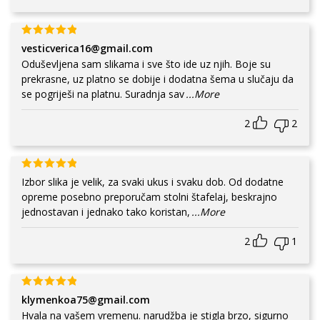
vesticverica16@gmail.com
Oduševljena sam slikama i sve što ide uz njih. Boje su
prekrasne, uz platno se dobije i dodatna šema u slučaju da
se pogriješi na platnu. Suradnja sav
...More
2
2
Izbor slika je velik, za svaki ukus i svaku dob. Od dodatne
opreme posebno preporučam stolni štafelaj, beskrajno
jednostavan i jednako tako koristan,
...More
2
1
klymenkoa75@gmail.com
Hvala na vašem vremenu. narudžba je stigla brzo, sigurno