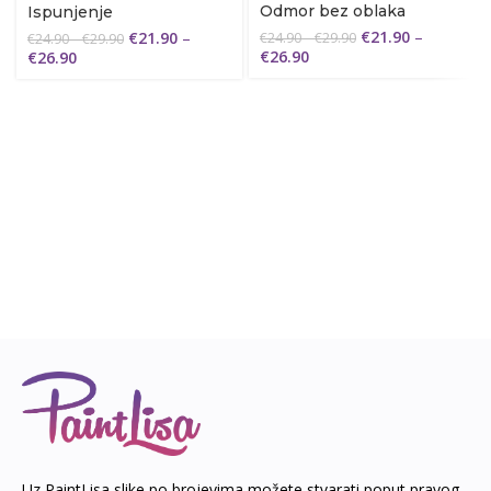
Odmor bez oblaka
Ispunjenje
€
21.90
–
€
21.90
–
€
24.90
–
€
29.90
€
24.90
–
€
29.90
€
26.90
€
26.90
Uz PaintLisa slike po brojevima možete stvarati poput pravog