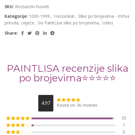
SKU:
Rozsaszin-husvet
Kategorije:
1000-1999
,
1reszeskat
,
Slike po brojevima - mrtva
priroda, cvijeće
,
Svi PaintLisa slike po brojevima
,
Uskrs
Share:
PAINTLISA recenzije slika
po brojevima⭐️⭐️⭐️⭐️⭐️
4.97
Based on 36 reviews
35
1
0