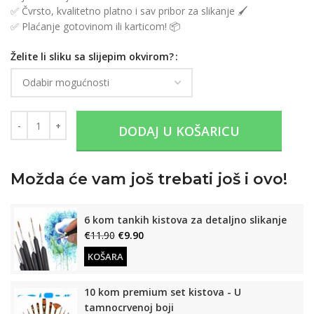
✅ Čvrsto, kvalitetno platno i sav pribor za slikanje 🖌️
✅ Plaćanje gotovinom ili karticom! 📦
Želite li sliku sa slijepim okvirom?
DODAJ U KOŠARICU
Možda će vam još trebati još i ovo!
6 kom tankih kistova za detaljno slikanje
€
11.90
€
9.90
KOŠARA
10 kom premium set kistova - U
tamnocrvenoj boji