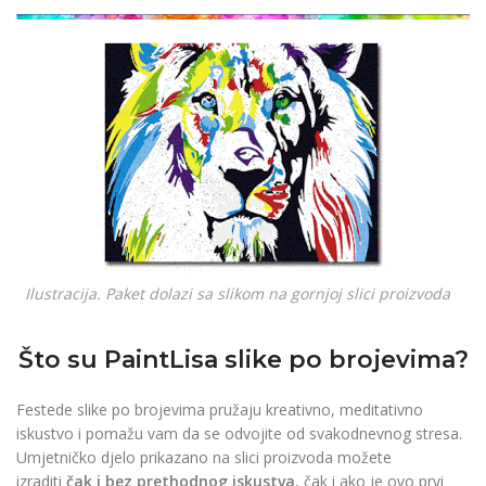
džepno povećalo
READ
€
6.90
€
4.90
MORE
READ MORE
Ilustracija. Paket dolazi sa slikom na gornjoj slici proizvoda
Što su PaintLisa slike po brojevima?
Festede slike po brojevima pružaju kreativno, meditativno
iskustvo i pomažu vam da se odvojite od svakodnevnog stresa.
Umjetničko djelo prikazano na slici proizvoda možete
izraditi
čak i bez prethodnog iskustva
, čak i ako je ovo prvi