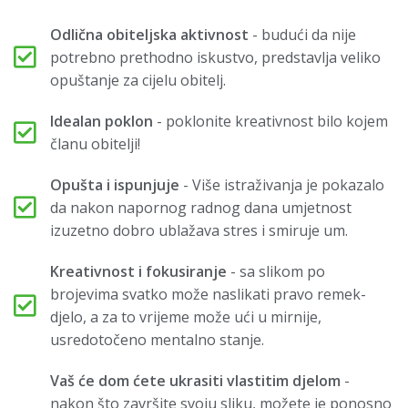
Odlična obiteljska aktivnost
- budući da nije
potrebno prethodno iskustvo, predstavlja veliko
opuštanje za cijelu obitelj.
Idealan poklon
- poklonite kreativnost bilo kojem
članu obitelji!
Opušta i ispunjuje
- Više istraživanja je pokazalo
da nakon napornog radnog dana umjetnost
izuzetno dobro ublažava stres i smiruje um.
Kreativnost i fokusiranje
- sa slikom po
brojevima svatko može naslikati pravo remek-
djelo, a za to vrijeme može ući u mirnije,
usredotočeno mentalno stanje.
Vaš će dom ćete ukrasiti vlastitim djelom
-
nakon što završite svoju sliku, možete je ponosno