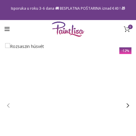
Isporuka u roku 3-6 dana 🚚 BESPLATNA POŠTARINA iznad
€40
! 🎁
0
-12%