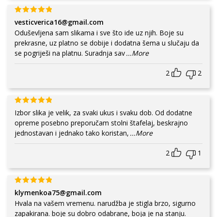
vesticverica16@gmail.com
Oduševljena sam slikama i sve što ide uz njih. Boje su
prekrasne, uz platno se dobije i dodatna šema u slučaju da
se pogriješi na platnu. Suradnja sav
...More
2
2
Izbor slika je velik, za svaki ukus i svaku dob. Od dodatne
opreme posebno preporučam stolni štafelaj, beskrajno
jednostavan i jednako tako koristan,
...More
2
1
klymenkoa75@gmail.com
Hvala na vašem vremenu. narudžba je stigla brzo, sigurno
zapakirana. boje su dobro odabrane, boja je na stanju.