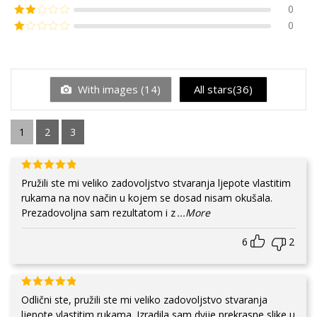
0
0
With images (
14
)
All stars(
36
)
1
2
3
Pružili ste mi veliko zadovoljstvo stvaranja ljepote vlastitim
rukama na nov način u kojem se dosad nisam okušala.
Prezadovoljna sam rezultatom i z
...More
6
2
Odlični ste, pružili ste mi veliko zadovoljstvo stvaranja
ljepote vlastitim rukama. Izradila sam dvije prekrasne slike u