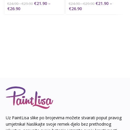
€
21.90
–
€
21.90
–
€
24.90
–
€
29.90
€
24.90
–
€
29.90
€
26.90
€
26.90
Uz PaintLisa slike po brojevima možete stvarati poput pravog
umjetnika! Naslikajte svoje remek-djelo bez prethodnog