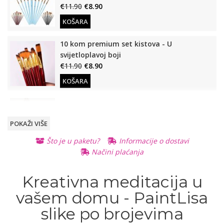
€
11.90
€
8.90
KOŠARA
10 kom premium set kistova - U
svijetloplavoj boji
€
11.90
€
8.90
KOŠARA
Drveni stalak (Za slike po brojevima)
€
12.90
€
9.90
POKAŽI VIŠE
KOŠARA
Što je u paketu?
Informacije o dostavi
Načini plaćanja
Osvijetljeno, stolno povećalo
€
11.90
€
8.90
READ
Kreativna meditacija u
MORE
READ MORE
vašem domu - PaintLisa
slike po brojevima
Otvarajuće, prijenosno