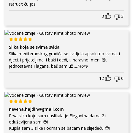
Naručit ću još
3
3
Slika koja se svima sviđa
Slika mediteranskog gradića se svidjela apsolutno svima, i
djeci, i prijateljima, i baki i dedi, i, naravno, meni 😊.
Jednostavna i lagana, baš sam už
...More
12
0
nevena.hajdin@gmail.com
Prva slika koju sam naslikala je Elegantna dama 2 i
oduševljena sam 😃!
Kupila sam 3 slike i odmah se bacam na slijedeću 😊!