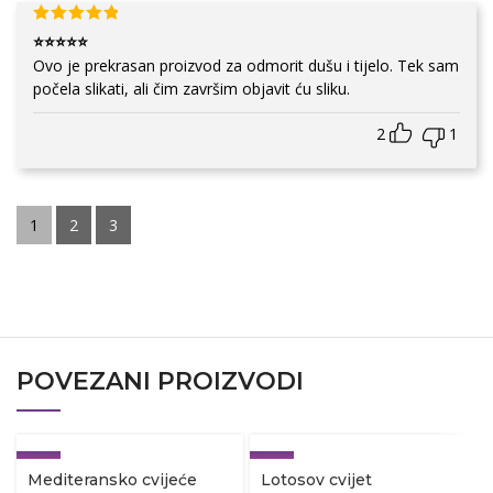
⭐⭐⭐⭐⭐
Ovo je prekrasan proizvod za odmorit dušu i tijelo. Tek sam
počela slikati, ali čim završim objavit ću sliku.
2
1
1
2
3
POVEZANI PROIZVODI
-12%
-12%
Mediteransko cvijeće
Lotosov cvijet