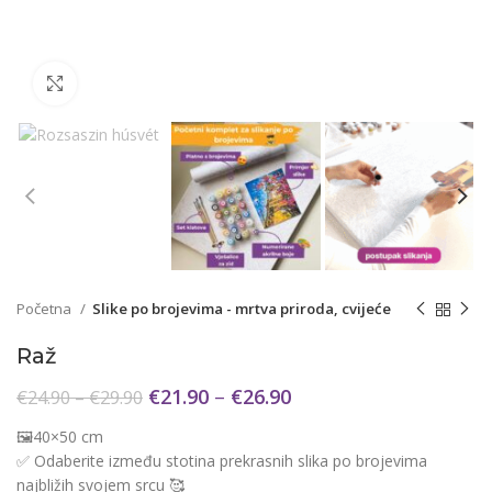
Click to enlarge
Početna
Slike po brojevima - mrtva priroda, cvijeće
Raž
€
21.90
–
€
26.90
€
24.90
–
€
29.90
🖼️40×50 cm
✅ Odaberite između stotina prekrasnih slika po brojevima
najbližih svojem srcu 🥰