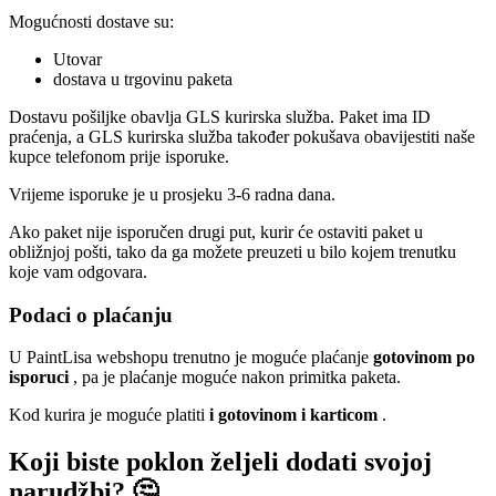
Mogućnosti dostave su:
Utovar
dostava u trgovinu paketa
Dostavu pošiljke obavlja GLS kurirska služba. Paket ima ID
praćenja, a GLS kurirska služba također pokušava obavijestiti naše
kupce telefonom prije isporuke.
Vrijeme isporuke je u prosjeku 3-6 radna dana.
Ako paket nije isporučen drugi put, kurir će ostaviti paket u
obližnjoj pošti, tako da ga možete preuzeti u bilo kojem trenutku
koje vam odgovara.
Podaci o plaćanju
U PaintLisa webshopu trenutno je moguće plaćanje
gotovinom po
isporuci
, pa je plaćanje moguće nakon primitka paketa.
Kod kurira je moguće platiti
i gotovinom i karticom
.
Koji biste poklon željeli dodati svojoj
narudžbi? 🤔