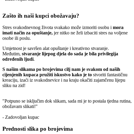
Zašto ih naši kupci obožavaju?
Stres svakodnevnog života svakako može izmoriti osobu i
mora
imati način za opuštanje,
jer nitko ne želi izbaciti stres na voljene
osobe ili poslu.
Umjetnost je savršen alat opuštanje i kreativno stvaranje.
Međutim,
stvaranje lijepog djela do sada je bila privilegija
određenih ljudi
.
S našim slikama po brojevima cilj nam je svakom od naših
cijenjenih kupaca pružiti iskustvo kako je to
stvoriti fantastičnu
kreaciju, izaći iz svakodnevice i na kraju okačiti zajamčenu lijepu
sliku na zid!
"Potpuno se isključim dok slikam, sada mi je to postala tjedna rutina,
obožavam slikati!"
- Zadovoljan kupac
Prednosti slika po brojevima