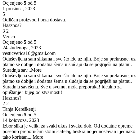
Ocjenjeno
5
od 5
1 prosinca, 2023
5
Odličan proizvod i brza dostava.
Hasznos?
3
2
Verica
Ocjenjeno
5
od 5
24 studenoga, 2023
vesticverica16@gmail.com
Oduševljena sam slikama i sve što ide uz njih. Boje su prekrasne, uz
platno se dobije i dodatna šema u slučaju da se pogriješi na platnu.
Suradnja sav
...More
Oduševljena sam slikama i sve što ide uz njih. Boje su prekrasne, uz
platno se dobije i dodatna šema u slučaju da se pogriješi na platnu.
Suradnja savršena. Sve u svemu, moja preporuka! Idealno za
opuštanje i bijeg od stvarnosti!
Hasznos?
2
2
Tanja Kereškenji
Ocjenjeno
5
od 5
14 kolovoza, 2023
Izbor slika je velik, za svaki ukus i svaku dob. Od dodatne opreme
posebno preporučam stolni štafelaj, beskrajno jednostavan i jednako
tako koristan,
...More