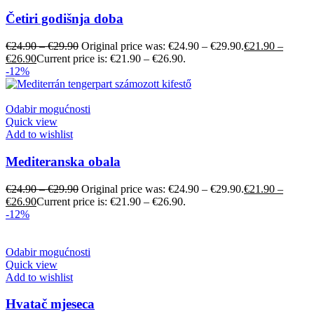
Četiri godišnja doba
€
24.90
–
€
29.90
Original price was: €24.90 – €29.90.
€
21.90
–
€
26.90
Current price is: €21.90 – €26.90.
-12%
Odabir mogućnosti
Quick view
Add to wishlist
Mediteranska obala
€
24.90
–
€
29.90
Original price was: €24.90 – €29.90.
€
21.90
–
€
26.90
Current price is: €21.90 – €26.90.
-12%
Odabir mogućnosti
Quick view
Add to wishlist
Hvatač mjeseca