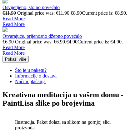
Osvijetljeno, stolno povećalo
€
11.90
Original price was: €11.90.
€
8.90
Current price is: €8.90.
Read More
Read More
Otvarajuće, prijenosno džepno povećalo
€
6.90
Original price was: €6.90.
€
4.90
Current price is: €4.90.
Read More
Read More
Pokaži više
Što je u paketu?
Informacije o dostavi
Načini plaćanja
Kreativna meditacija u vašem domu -
PaintLisa slike po brojevima
Ilustracija. Paket dolazi sa slikom na gornjoj slici
proizvoda