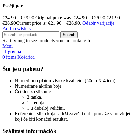
Psećji par
€
24.90
–
€
29.90
Original price was: €24.90 – €29.90.
€
21.90
–
€
26.90
Current price is: €21.90 – €26.90.
Odabir varijacije
Add to wishlist
Search
Start typing to see products you are looking for.
Meni
Trgovina
0
items
Košarica
Što je u paketu?
Numerirano platno visoke kvalitete: (50cm X 40cm)
Numerirane akrilne boje.
Četkice za slikanje:
2 tanka,
1 srednja,
1 u debeloj veličini.
Referentna slika koja sadrži završni rad i pomaže vam vidjeti
koji će biti konačni rezultat.
Szállítási információk