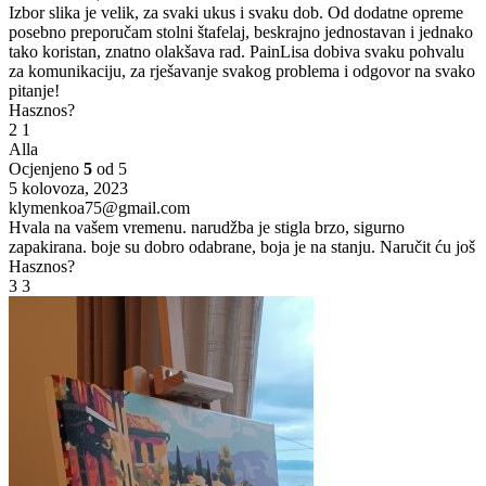
Izbor slika je velik, za svaki ukus i svaku dob. Od dodatne opreme
posebno preporučam stolni štafelaj, beskrajno jednostavan i jednako
tako koristan, znatno olakšava rad. PainLisa dobiva svaku pohvalu
za komunikaciju, za rješavanje svakog problema i odgovor na svako
pitanje!
Hasznos?
2
1
Alla
Ocjenjeno
5
od 5
5 kolovoza, 2023
klymenkoa75@gmail.com
Hvala na vašem vremenu. narudžba je stigla brzo, sigurno
zapakirana. boje su dobro odabrane, boja je na stanju. Naručit ću još
Hasznos?
3
3