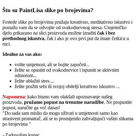
Što su PaintLisa slike po brojevima?
Festede slike po brojevima pružaju kreativno, meditativno iskustvo i
pomažu vam da se odvojite od svakodnevnog stresa. Umjetničko
djelo prikazano na slici proizvoda možete izraditi
čak i bez
prethodnog iskustva
, čak i ako je ovo prvi put da imate četkicu u
ruci.
Idealno za vas ako:
volite umjetnost, ali se bojite započeti...
želite se opustiti od svakodnevice i ispuniti se aktivnim
odmorom...
želite ublažiti stres ...
želite pružiti sebi ili svojoj obitelji kreativno iskustvo ...
Napomena
: kako bismo vam olakšali upoznavanje našeg
proizvoda,
pružamo popust
na trenutne narudžbe
. Ne propustite
popust, naručite ga već danas!
"Do sada sam mislio da mogu uživati u umjetnosti samo kao
strastveni promatrač, ali se to promijenilo zahvaljujući vašim slikama
po brojevima "
- Zadovoljan kupac