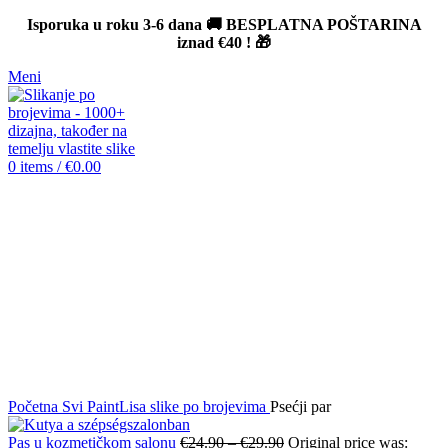
Isporuka u roku 3-6 dana 🚚 BESPLATNA POŠTARINA
iznad
€40
! 🎁
Meni
0
items
/
€
0.00
-12%
Click to enlarge
Početna
Svi PaintLisa slike po brojevima
Psećji par
Pas u kozmetičkom salonu
€
24.90
–
€
29.90
Original price was: