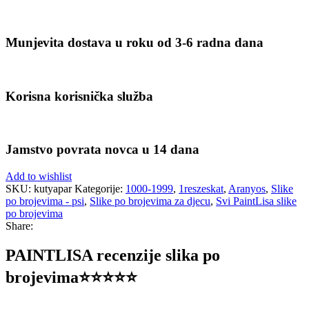
Munjevita dostava u roku od 3-6 radna dana
Korisna korisnička služba
Jamstvo povrata novca u 14 dana
Add to wishlist
SKU:
kutyapar
Kategorije:
1000-1999
,
1reszeskat
,
Aranyos
,
Slike
po brojevima - psi
,
Slike po brojevima za djecu
,
Svi PaintLisa slike
po brojevima
Share:
PAINTLISA recenzije slika po
brojevima⭐️⭐️⭐️⭐️⭐️