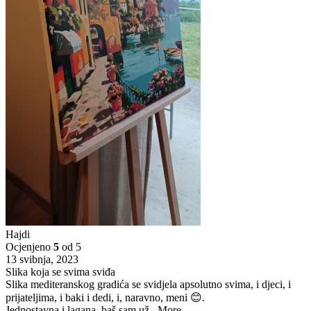
Hajdi
Ocjenjeno
5
od 5
13 svibnja, 2023
Slika koja se svima sviđa
Slika mediteranskog gradića se svidjela apsolutno svima, i djeci, i
prijateljima, i baki i dedi, i, naravno, meni 😊.
Jednostavna i lagana, baš sam už
...More