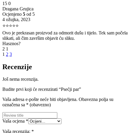
15
0
Dragana Grujica
Ocjenjeno
5
od 5
4 ožujka, 2023
⭐⭐⭐⭐⭐
Ovo je prekrasan proizvod za odmorit dušu i tijelo. Tek sam počela
slikati, ali čim završim objavit ću sliku.
Hasznos?
2
1
1
2
3
Recenzije
Još nema recenzija.
Budite prvi koji će recenzirati “Psećji par”
Vaša adresa e-pošte neće biti objavljena.
Obavezna polja su
označena sa
* (obavezno)
Vaša ocjena
*
Vaša recenzija:
*