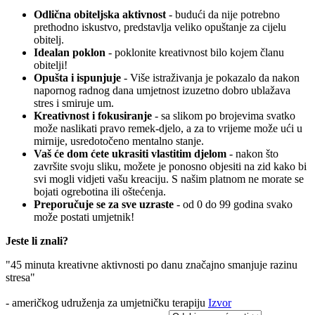
Odlična obiteljska aktivnost
- budući da nije potrebno
prethodno iskustvo, predstavlja veliko opuštanje za cijelu
obitelj.
Idealan poklon
- poklonite kreativnost bilo kojem članu
obitelji!
Opušta i ispunjuje
- Više istraživanja je pokazalo da nakon
napornog radnog dana umjetnost izuzetno dobro ublažava
stres i smiruje um.
Kreativnost i fokusiranje
- sa slikom po brojevima svatko
može naslikati pravo remek-djelo, a za to vrijeme može ući u
mirnije, usredotočeno mentalno stanje.
Vaš će dom ćete ukrasiti vlastitim djelom
- nakon što
završite svoju sliku, možete je ponosno objesiti na zid kako bi
svi mogli vidjeti vašu kreaciju. S našim platnom ne morate se
bojati ogrebotina ili oštećenja.
Preporučuje se za sve uzraste
- od 0 do 99 godina svako
može postati umjetnik!
Jeste li znali?
"45 minuta kreativne aktivnosti po danu značajno smanjuje razinu
stresa"
- američkog udruženja za umjetničku terapiju
Izvor