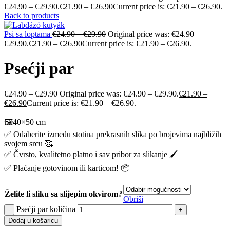
€24.90 – €29.90.
€
21.90
–
€
26.90
Current price is: €21.90 – €26.90.
Back to products
Psi sa loptama
€
24.90
–
€
29.90
Original price was: €24.90 –
€29.90.
€
21.90
–
€
26.90
Current price is: €21.90 – €26.90.
Psećji par
€
24.90
–
€
29.90
Original price was: €24.90 – €29.90.
€
21.90
–
€
26.90
Current price is: €21.90 – €26.90.
🖼️40×50 cm
✅ Odaberite između stotina prekrasnih slika po brojevima najbližih
svojem srcu 🥰
✅ Čvrsto, kvalitetno platno i sav pribor za slikanje 🖌️
✅ Plaćanje gotovinom ili karticom! 📦
Želite li sliku sa slijepim okvirom?
Obriši
Psećji par količina
Dodaj u košaricu