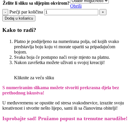
Želite li sliku sa slijepim okvirom?
Obriši
Psećji par količina
Dodaj u košaricu
Kako to radi?
Platno je podijeljeno na numerirana polja, od kojih svako
predstavlja boju koju vi morate upariti sa pripadajućom
bojom.
Svaka boja će postupno naći svoje mjesto na platnu.
Nakon završetka možete uživati u svojoj kreaciji!
Kliknite za veću sliku
S numeriranim slikama možete stvoriti prekrasna djela bez
prethodnog iskustva!
U međuvremenu se opustite od stresa svakodnevice, izrazite svoju
kreativnost i stvorite nešto lijepo, sami ili sa članovima obitelji!
Isprobajte sad! Pružamo
popust na trenutne narudžbe!