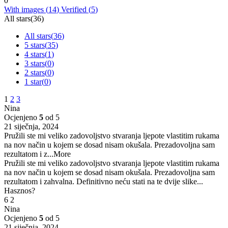
0
With images (
14
)
Verified (
5
)
All stars(
36
)
All stars(
36
)
5 stars(
35
)
4 stars(
1
)
3 stars(
0
)
2 stars(
0
)
1 star(
0
)
1
2
3
Nina
Ocjenjeno
5
od 5
21 siječnja, 2024
Pružili ste mi veliko zadovoljstvo stvaranja ljepote vlastitim rukama
na nov način u kojem se dosad nisam okušala. Prezadovoljna sam
rezultatom i z
...More
Pružili ste mi veliko zadovoljstvo stvaranja ljepote vlastitim rukama
na nov način u kojem se dosad nisam okušala. Prezadovoljna sam
rezultatom i zahvalna. Definitivno neću stati na te dvije slike...
Hasznos?
6
2
Nina
Ocjenjeno
5
od 5
21 siječnja, 2024