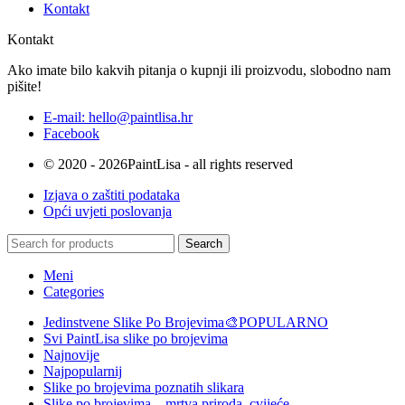
Kontakt
Kontakt
Ako imate bilo kakvih pitanja o kupnji ili proizvodu, slobodno nam
pišite!
E-mail: hello@paintlisa.hr
Facebook
© 2020 - 2026PaintLisa - all rights reserved
Izjava o zaštiti podataka
Opći uvjeti poslovanja
Search
Meni
Categories
Jedinstvene Slike Po Brojevima🎨
POPULARNO
Svi PaintLisa slike po brojevima
Najnovije
Najpopularnij
Slike po brojevima poznatih slikara
Slike po brojevima – mrtva priroda, cvijeće