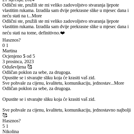
Odlični ste, pružili ste mi veliko zadovoljstvo stvaranja ljepote
vlastitim rukama. Izradila sam dvije prekrasne slike u mjesec dana i
neću stati na t
...More
Odlični ste, pružili ste mi veliko zadovoljstvo stvaranja ljepote
vlastitim rukama. Izradila sam dvije prekrasne slike u mjesec dana i
neću stati na tome, definitivno.❤️
Hasznos?
0
1
Martina
Ocjenjeno
5
od 5
3 prosinca, 2023
Oduševljena 🥰
Odličan poklon za sebe, za drugoga.
Opustite se i stvarajte sliku koja će krasiti vaš zid.
Sve pohvale za cijenu, kvalitetu, komunikaciju, jednostav
...More
Odličan poklon za sebe, za drugoga.
Opustite se i stvarajte sliku koja će krasiti vaš zid.
Sve pohvale za cijenu, kvalitetu, komunikaciju, jednostavno najbolji
🥰
Hasznos?
5
1
Nikolina