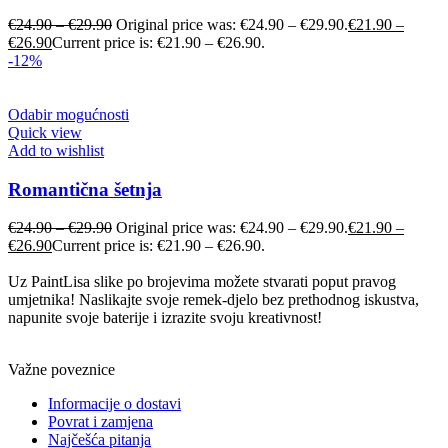
€
24.90
–
€
29.90
Original price was: €24.90 – €29.90.
€
21.90
–
€
26.90
Current price is: €21.90 – €26.90.
-12%
Odabir mogućnosti
Quick view
Add to wishlist
Romantična šetnja
€
24.90
–
€
29.90
Original price was: €24.90 – €29.90.
€
21.90
–
€
26.90
Current price is: €21.90 – €26.90.
Uz PaintLisa slike po brojevima možete stvarati poput pravog
umjetnika! Naslikajte svoje remek-djelo bez prethodnog iskustva,
napunite svoje baterije i izrazite svoju kreativnost!
Važne poveznice
Informacije o dostavi
Povrat i zamjena
Najčešća pitanja