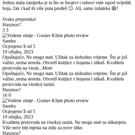
Jedina mala zamjerka je ta što se brojevi i rubovi vide ispod svijetlih
boja, čak i kad ih više puta prođeš 🙄. Ali, samo izdaleka 😄!
Svaka preporuka!
Hasznos?
3
3
Sandra
Ocjenjeno
5
od 5
19 ožujka, 2023
Opuštajuće, Ne mogu stati. Užitak za slobodno vrijeme. Što je još
važno ,nema nereda. Otvoriš kutijice s bojama i slikaš. Kvaliteta
proizvoda na visok
...More
Opuštajuće, Ne mogu stati. Užitak za slobodno vrijeme. Što je još
važno ,nema nereda. Otvoriš kutijice s bojama i slikaš. Kvaliteta
proizvoda na visokoj razini.
Hasznos?
16
0
Sandra
Ocjenjeno
5
od 5
19 ožujka, 2023
Kvaliteta proizvoda na visokoj razini. Ne mogu stati sa slikanjem.
Više neće biti mjesta na zidu za nove slike.
Hasznos?