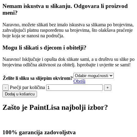
Nemam iskustva u slikanju. Odgovara li proizvod
meni?
Naravno, možete slikati bez imalo iskustva sa slikama po brojevima,
zahvaljujući platnu raspoređenu sa brojevima, što olakšava praćenje
boje koja se nanosi na područja.
Mogu li slikati s djecom i obitelji?
Naravno! Isključuje i opušta dok slikate sami, a u društvu su slike po
brojevima odlična aktivnost za obitelj. Isprobajte i uvjerite se sami!
Želite li sliku sa slijepim okvirom?
Obriši
Psećji par količina
Dodaj u košaricu
Zašto je PaintLisa najbolji izbor?
100% garancija zadovoljstva