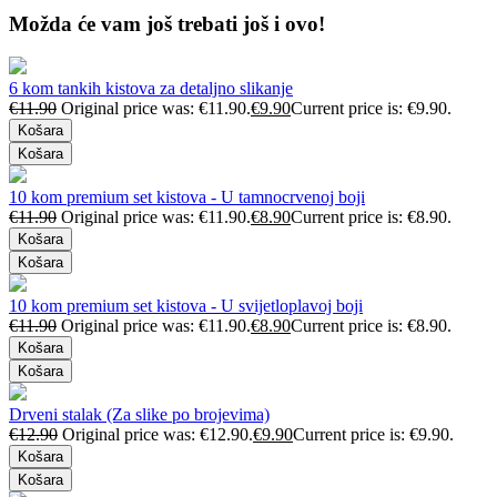
Možda će vam još trebati još i ovo!
6 kom tankih kistova za detaljno slikanje
€
11.90
Original price was: €11.90.
€
9.90
Current price is: €9.90.
Košara
Košara
10 kom premium set kistova - U tamnocrvenoj boji
€
11.90
Original price was: €11.90.
€
8.90
Current price is: €8.90.
Košara
Košara
10 kom premium set kistova - U svijetloplavoj boji
€
11.90
Original price was: €11.90.
€
8.90
Current price is: €8.90.
Košara
Košara
Drveni stalak (Za slike po brojevima)
€
12.90
Original price was: €12.90.
€
9.90
Current price is: €9.90.
Košara
Košara