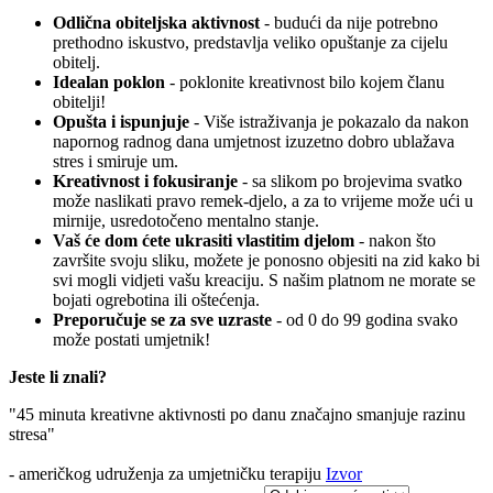
Odlična obiteljska aktivnost
- budući da nije potrebno
prethodno iskustvo, predstavlja veliko opuštanje za cijelu
obitelj.
Idealan poklon
- poklonite kreativnost bilo kojem članu
obitelji!
Opušta i ispunjuje
- Više istraživanja je pokazalo da nakon
napornog radnog dana umjetnost izuzetno dobro ublažava
stres i smiruje um.
Kreativnost i fokusiranje
- sa slikom po brojevima svatko
može naslikati pravo remek-djelo, a za to vrijeme može ući u
mirnije, usredotočeno mentalno stanje.
Vaš će dom ćete ukrasiti vlastitim djelom
- nakon što
završite svoju sliku, možete je ponosno objesiti na zid kako bi
svi mogli vidjeti vašu kreaciju. S našim platnom ne morate se
bojati ogrebotina ili oštećenja.
Preporučuje se za sve uzraste
- od 0 do 99 godina svako
može postati umjetnik!
Jeste li znali?
"45 minuta kreativne aktivnosti po danu značajno smanjuje razinu
stresa"
- američkog udruženja za umjetničku terapiju
Izvor