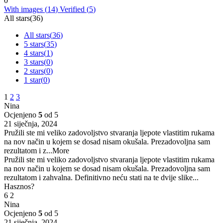
0
With images (
14
)
Verified (
5
)
All stars(
36
)
All stars(
36
)
5 stars(
35
)
4 stars(
1
)
3 stars(
0
)
2 stars(
0
)
1 star(
0
)
1
2
3
Nina
Ocjenjeno
5
od 5
21 siječnja, 2024
Pružili ste mi veliko zadovoljstvo stvaranja ljepote vlastitim rukama
na nov način u kojem se dosad nisam okušala. Prezadovoljna sam
rezultatom i z
...More
Pružili ste mi veliko zadovoljstvo stvaranja ljepote vlastitim rukama
na nov način u kojem se dosad nisam okušala. Prezadovoljna sam
rezultatom i zahvalna. Definitivno neću stati na te dvije slike...
Hasznos?
6
2
Nina
Ocjenjeno
5
od 5
21 siječnja, 2024