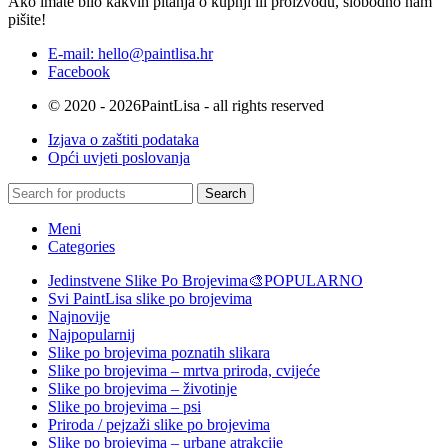
Ako imate bilo kakvih pitanja o kupnji ili proizvodu, slobodno nam
pišite!
E-mail: hello@paintlisa.hr
Facebook
© 2020 - 2026PaintLisa - all rights reserved
Izjava o zaštiti podataka
Opći uvjeti poslovanja
Search
Meni
Categories
Jedinstvene Slike Po Brojevima🎨
POPULARNO
Svi PaintLisa slike po brojevima
Najnovije
Najpopularnij
Slike po brojevima poznatih slikara
Slike po brojevima – mrtva priroda, cvijeće
Slike po brojevima – životinje
Slike po brojevima – psi
Priroda / pejzaži slike po brojevima
Slike po brojevima – urbane atrakcije