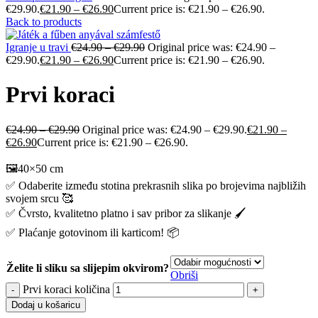
€29.90.
€
21.90
–
€
26.90
Current price is: €21.90 – €26.90.
Back to products
Igranje u travi
€
24.90
–
€
29.90
Original price was: €24.90 –
€29.90.
€
21.90
–
€
26.90
Current price is: €21.90 – €26.90.
Prvi koraci
€
24.90
–
€
29.90
Original price was: €24.90 – €29.90.
€
21.90
–
€
26.90
Current price is: €21.90 – €26.90.
🖼️40×50 cm
✅ Odaberite između stotina prekrasnih slika po brojevima najbližih
svojem srcu 🥰
✅ Čvrsto, kvalitetno platno i sav pribor za slikanje 🖌️
✅ Plaćanje gotovinom ili karticom! 📦
Želite li sliku sa slijepim okvirom?
Obriši
Prvi koraci količina
Dodaj u košaricu