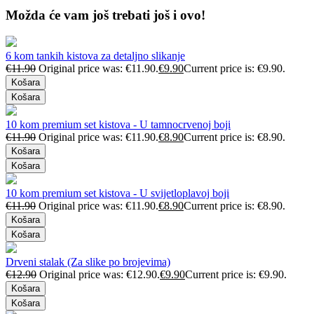
Možda će vam još trebati još i ovo!
6 kom tankih kistova za detaljno slikanje
€
11.90
Original price was: €11.90.
€
9.90
Current price is: €9.90.
Košara
Košara
10 kom premium set kistova - U tamnocrvenoj boji
€
11.90
Original price was: €11.90.
€
8.90
Current price is: €8.90.
Košara
Košara
10 kom premium set kistova - U svijetloplavoj boji
€
11.90
Original price was: €11.90.
€
8.90
Current price is: €8.90.
Košara
Košara
Drveni stalak (Za slike po brojevima)
€
12.90
Original price was: €12.90.
€
9.90
Current price is: €9.90.
Košara
Košara