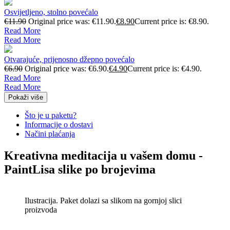
Osvijetljeno, stolno povećalo
€
11.90
Original price was: €11.90.
€
8.90
Current price is: €8.90.
Read More
Read More
Otvarajuće, prijenosno džepno povećalo
€
6.90
Original price was: €6.90.
€
4.90
Current price is: €4.90.
Read More
Read More
Pokaži više
Što je u paketu?
Informacije o dostavi
Načini plaćanja
Kreativna meditacija u vašem domu -
PaintLisa slike po brojevima
Ilustracija. Paket dolazi sa slikom na gornjoj slici
proizvoda