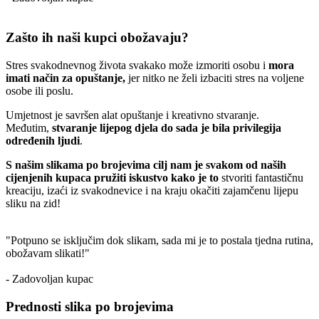
Zašto ih naši kupci obožavaju?
Stres svakodnevnog života svakako može izmoriti osobu i
mora
imati način za opuštanje,
jer nitko ne želi izbaciti stres na voljene
osobe ili poslu.
Umjetnost je savršen alat opuštanje i kreativno stvaranje.
Međutim,
stvaranje lijepog djela do sada je bila privilegija
određenih ljudi
.
S našim slikama po brojevima cilj nam je svakom od naših
cijenjenih kupaca pružiti iskustvo kako je to
stvoriti fantastičnu
kreaciju, izaći iz svakodnevice i na kraju okačiti zajamčenu lijepu
sliku na zid!
"Potpuno se isključim dok slikam, sada mi je to postala tjedna rutina,
obožavam slikati!"
- Zadovoljan kupac
Prednosti slika po brojevima