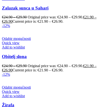
Zalazak sunca u Sahari
€
24.90
–
€
29.90
Original price was: €24.90 – €29.90.
€
21.90
–
€
26.90
Current price is: €21.90 – €26.90.
-12%
Odabir mogućnosti
Quick view
Add to wishlist
Obitelj slona
€
24.90
–
€
29.90
Original price was: €24.90 – €29.90.
€
21.90
–
€
26.90
Current price is: €21.90 – €26.90.
-12%
Odabir mogućnosti
Quick view
Add to wishlist
Žirafa