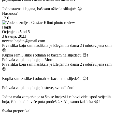
Jednostavna i lagana, baš sam uživala slikajući 😊.
Hasznos?
12
0
Hajdi
Ocjenjeno
5
od 5
3 travnja, 2023
nevena.hajdin@gmail.com
Prva slika koju sam naslikala je Elegantna dama 2 i oduševljena sam
😃!
Kupila sam 3 slike i odmah se bacam na slijedeću 😊!
Pohvala za platno, boje,
...More
Prva slika koju sam naslikala je Elegantna dama 2 i oduševljena sam
😃!
Kupila sam 3 slike i odmah se bacam na slijedeću 😊!
Pohvala za platno, boje, kistove, sve odlično!
Jedina mala zamjerka je ta što se brojevi i rubovi vide ispod svijetlih
boja, čak i kad ih više puta prođeš 🙄. Ali, samo izdaleka 😄!
Svaka preporuka!