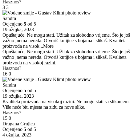
Hasznos?
3
3
Sandra
Ocjenjeno
5
od 5
19 ožujka, 2023
Opuštajuće, Ne mogu stati. Užitak za slobodno vrijeme. Što je još
važno ,nema nereda. Otvoriš kutijice s bojama i slikaš. Kvaliteta
proizvoda na visok
...More
Opuštajuće, Ne mogu stati. Užitak za slobodno vrijeme. Što je još
važno ,nema nereda. Otvoriš kutijice s bojama i slikaš. Kvaliteta
proizvoda na visokoj razini.
Hasznos?
16
0
Sandra
Ocjenjeno
5
od 5
19 ožujka, 2023
Kvaliteta proizvoda na visokoj razini. Ne mogu stati sa slikanjem.
Više neće biti mjesta na zidu za nove slike.
Hasznos?
15
0
Dragana Grujica
Ocjenjeno
5
od 5
4 ožujka, 2023