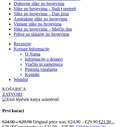
Duhovne slike po brojevima
Slike po brojevima – ljudi i portreti
Slike po brojevima – Dan žena
Apstraktne slike po brojevima
Vintage slike po brojevima
Slike po brojevima – Majčin dan
Pribor za slikanje po brojevima
Recenzije
Korisne Informacije
O Nama
Informacije o dostavi
Vračilo in zamenjava
Pogosta vprašanja
Kontakt
Wishlist
KOŠARICA
ZATVORI
Prvi koraci
€
24.90
–
€
29.90
Original price was: €24.90 – €29.90.
€
21.90
–
€
26.90
Current price is: €21.90 – €26.90.
Odabir varijacije