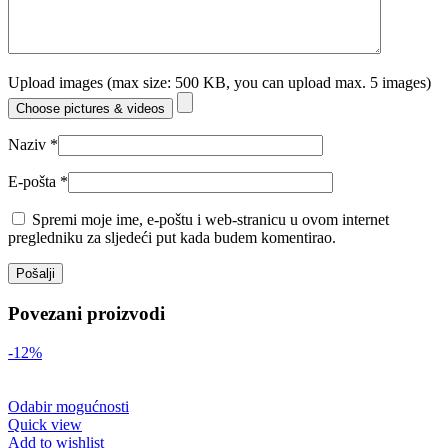
Upload images (max size: 500 KB, you can upload max. 5 images)
Choose pictures & videos
Naziv
*
E-pošta
*
Spremi moje ime, e-poštu i web-stranicu u ovom internet
pregledniku za sljedeći put kada budem komentirao.
Povezani proizvodi
-12%
Odabir mogućnosti
Quick view
Add to wishlist