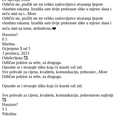
Odlični ste, pružili ste mi veliko zadovoljstvo stvaranja ljepote
vlastitim rukama. Izradila sam dvije prekrasne slike u mjesec dana i
neću stati na t
...More
Odlični ste, pružili ste mi veliko zadovoljstvo stvaranja ljepote
vlastitim rukama. Izradila sam dvije prekrasne slike u mjesec dana i
neću stati na tome, definitivno.❤️
Hasznos?
0
1
Martina
Ocjenjeno
5
od 5
3 prosinca, 2023
Oduševljena 🥰
Odličan poklon za sebe, za drugoga.
Opustite se i stvarajte sliku koja će krasiti vaš zid.
Sve pohvale za cijenu, kvalitetu, komunikaciju, jednostav
...More
Odličan poklon za sebe, za drugoga.
Opustite se i stvarajte sliku koja će krasiti vaš zid.
Sve pohvale za cijenu, kvalitetu, komunikaciju, jednostavno najbolji
🥰
Hasznos?
5
1
Nikolina