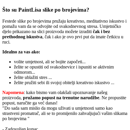
Što su PaintLisa slike po brojevima?
Festede slike po brojevima pružaju kreativno, meditativno iskustvo i
pomažu vam da se odvojite od svakodnevnog stresa. Umjetničko
djelo prikazano na slici proizvoda možete izraditi
čak i bez
prethodnog iskustva
, čak i ako je ovo prvi put da imate četkicu u
ruci.
Idealno za vas ako:
volite umjetnost, ali se bojite započeti...
želite se opustiti od svakodnevice i ispuniti se aktivnim
odmorom...
želite ublažiti stres ...
želite pružiti sebi ili svojoj obitelji kreativno iskustvo ...
Napomena
: kako bismo vam olakšali upoznavanje našeg
proizvoda,
pružamo popust
na trenutne narudžbe
. Ne propustite
popust, naručite ga već danas!
"Do sada sam mislio da mogu uživati u umjetnosti samo kao
strastveni promatrač, ali se to promijenilo zahvaljujući vašim slikama
po brojevima "
- Zadovoljan kupac