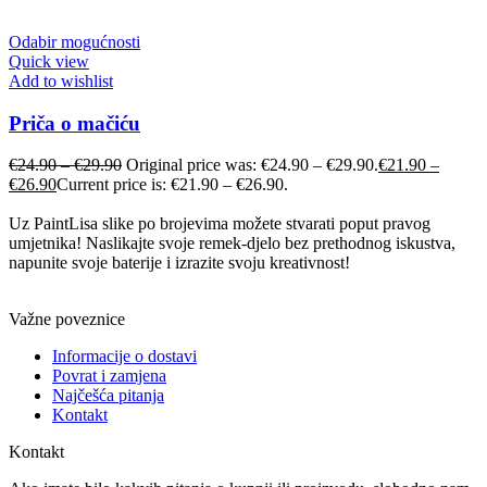
Odabir mogućnosti
Quick view
Add to wishlist
Priča o mačiću
€
24.90
–
€
29.90
Original price was: €24.90 – €29.90.
€
21.90
–
€
26.90
Current price is: €21.90 – €26.90.
Uz PaintLisa slike po brojevima možete stvarati poput pravog
umjetnika! Naslikajte svoje remek-djelo bez prethodnog iskustva,
napunite svoje baterije i izrazite svoju kreativnost!
Važne poveznice
Informacije o dostavi
Povrat i zamjena
Najčešća pitanja
Kontakt
Kontakt