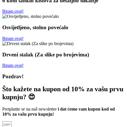
6 kom tankih kistova za detaljno slikanje
Biram ovaj!
Osvijetljeno, stolno povećalo
Biram ovaj!
Drveni stalak (Za slike po brojevima)
Biram ovaj!
Pozdrav!
Što kažete na kupon od 10% za vašu prvu
kupnju? 😍
Pretplatite se na naš newsletter
i dat ćemo vam kupon kod od
10% za vašu prvu kupnju!