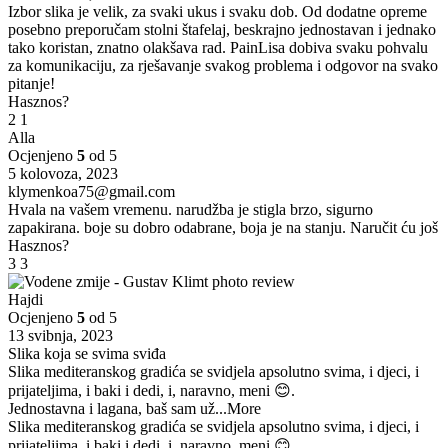
Izbor slika je velik, za svaki ukus i svaku dob. Od dodatne opreme
posebno preporučam stolni štafelaj, beskrajno jednostavan i jednako
tako koristan, znatno olakšava rad. PainLisa dobiva svaku pohvalu
za komunikaciju, za rješavanje svakog problema i odgovor na svako
pitanje!
Hasznos?
2
1
Alla
Ocjenjeno
5
od 5
5 kolovoza, 2023
klymenkoa75@gmail.com
Hvala na vašem vremenu. narudžba je stigla brzo, sigurno
zapakirana. boje su dobro odabrane, boja je na stanju. Naručit ću još
Hasznos?
3
3
Hajdi
Ocjenjeno
5
od 5
13 svibnja, 2023
Slika koja se svima sviđa
Slika mediteranskog gradića se svidjela apsolutno svima, i djeci, i
prijateljima, i baki i dedi, i, naravno, meni 😊.
Jednostavna i lagana, baš sam už
...More
Slika mediteranskog gradića se svidjela apsolutno svima, i djeci, i
prijateljima, i baki i dedi, i, naravno, meni 😊.