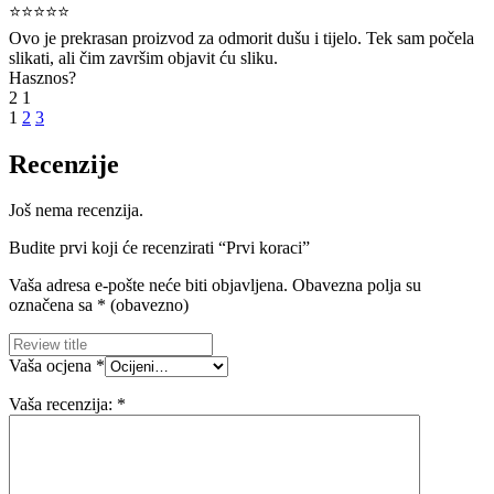
⭐⭐⭐⭐⭐
Ovo je prekrasan proizvod za odmorit dušu i tijelo. Tek sam počela
slikati, ali čim završim objavit ću sliku.
Hasznos?
2
1
1
2
3
Recenzije
Još nema recenzija.
Budite prvi koji će recenzirati “Prvi koraci”
Vaša adresa e-pošte neće biti objavljena.
Obavezna polja su
označena sa
* (obavezno)
Vaša ocjena
*
Vaša recenzija:
*