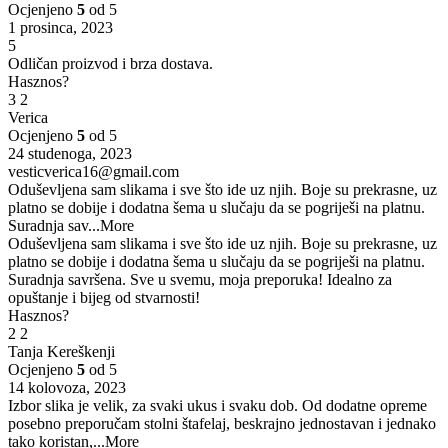
Ocjenjeno
5
od 5
1 prosinca, 2023
5
Odličan proizvod i brza dostava.
Hasznos?
3
2
Verica
Ocjenjeno
5
od 5
24 studenoga, 2023
vesticverica16@gmail.com
Oduševljena sam slikama i sve što ide uz njih. Boje su prekrasne, uz
platno se dobije i dodatna šema u slučaju da se pogriješi na platnu.
Suradnja sav
...More
Oduševljena sam slikama i sve što ide uz njih. Boje su prekrasne, uz
platno se dobije i dodatna šema u slučaju da se pogriješi na platnu.
Suradnja savršena. Sve u svemu, moja preporuka! Idealno za
opuštanje i bijeg od stvarnosti!
Hasznos?
2
2
Tanja Kereškenji
Ocjenjeno
5
od 5
14 kolovoza, 2023
Izbor slika je velik, za svaki ukus i svaku dob. Od dodatne opreme
posebno preporučam stolni štafelaj, beskrajno jednostavan i jednako
tako koristan,
...More