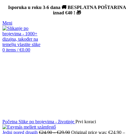
Isporuka u roku 3-6 dana 🚚 BESPLATNA POŠTARINA
iznad
€40
! 🎁
Meni
0
items
/
€
0.00
-12%
Click to enlarge
Početna
Slike po brojevima - životinje
Prvi koraci
Jedni pored drugih
€
24.90
–
€
29.90
Original price was: €24.90 –