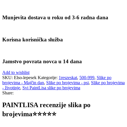
Munjevita dostava u roku od 3-6 radna dana
Korisna korisnička služba
Jamstvo povrata novca u 14 dana
Add to wishlist
SKU:
Elso-lepesek
Kategorije:
1reszeskat
,
500-999
,
Slike po
brojevima - Majčin dan
,
Slike po brojevima - psi
,
Slike po brojevima
- životinje
,
Svi PaintLisa slike po brojevima
Share:
PAINTLISA recenzije slika po
brojevima⭐️⭐️⭐️⭐️⭐️