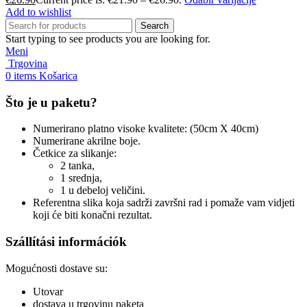
Add to wishlist
Search
Start typing to see products you are looking for.
Meni
Trgovina
0
items
Košarica
Što je u paketu?
Numerirano platno visoke kvalitete: (50cm X 40cm)
Numerirane akrilne boje.
Četkice za slikanje:
2 tanka,
1 srednja,
1 u debeloj veličini.
Referentna slika koja sadrži završni rad i pomaže vam vidjeti
koji će biti konačni rezultat.
Szállítási információk
Mogućnosti dostave su:
Utovar
dostava u trgovinu paketa