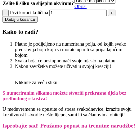
Želite li sliku sa slijepim okvirom?
Obriši
Prvi koraci količina
Dodaj u košaricu
Kako to radi?
Platno je podijeljeno na numerirana polja, od kojih svako
predstavlja boju koju vi morate upariti sa pripadajućom
bojom.
Svaka boja će postupno naći svoje mjesto na platnu.
Nakon završetka možete uživati u svojoj kreaciji!
Kliknite za veću sliku
S numeriranim slikama možete stvoriti prekrasna djela bez
prethodnog iskustva!
U međuvremenu se opustite od stresa svakodnevice, izrazite svoju
kreativnost i stvorite nešto lijepo, sami ili sa članovima obitelji!
Isprobajte sad! Pružamo
popust na trenutne narudžbe!