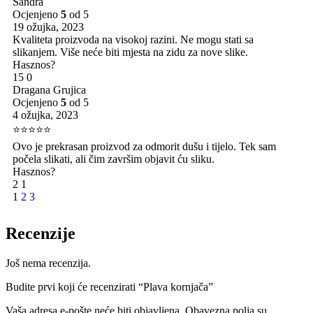
Sandra
Ocjenjeno
5
od 5
19 ožujka, 2023
Kvaliteta proizvoda na visokoj razini. Ne mogu stati sa
slikanjem. Više neće biti mjesta na zidu za nove slike.
Hasznos?
15
0
Dragana Grujica
Ocjenjeno
5
od 5
4 ožujka, 2023
⭐⭐⭐⭐⭐
Ovo je prekrasan proizvod za odmorit dušu i tijelo. Tek sam
počela slikati, ali čim završim objavit ću sliku.
Hasznos?
2
1
1
2
3
Recenzije
Još nema recenzija.
Budite prvi koji će recenzirati “Plava kornjača”
Vaša adresa e-pošte neće biti objavljena.
Obavezna polja su