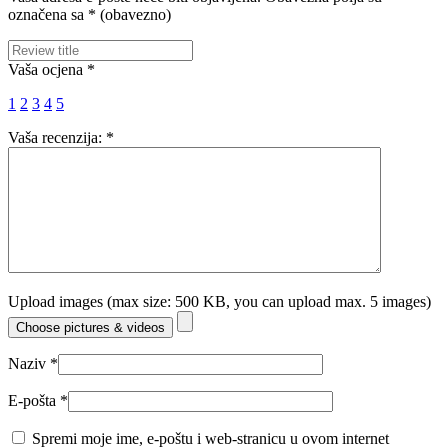
označena sa
* (obavezno)
Vaša ocjena
*
1
2
3
4
5
Vaša recenzija:
*
Upload images (max size: 500 KB, you can upload max. 5 images)
Choose pictures & videos
Naziv
*
E-pošta
*
Spremi moje ime, e-poštu i web-stranicu u ovom internet