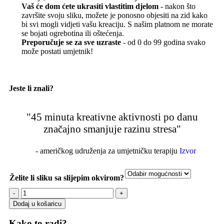
Vaš će dom ćete ukrasiti vlastitim djelom
- nakon što
završite svoju sliku, možete je ponosno objesiti na zid kako
bi svi mogli vidjeti vašu kreaciju. S našim platnom ne morate
se bojati ogrebotina ili oštećenja.
Preporučuje se za sve uzraste
- od 0 do 99 godina svako
može postati umjetnik!
Jeste li znali?
"45 minuta kreativne aktivnosti po danu
značajno smanjuje razinu stresa"
- američkog udruženja za umjetničku terapiju
Izvor
Želite li sliku sa slijepim okvirom?
Dodaj u košaricu
Kako to radi?