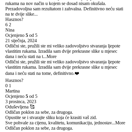
rukama na nov način u kojem se dosad nisam okušala.
Prezadovoljna sam rezultatom i zahvalna. Definitivno neću stati
na te dvije slike...
Hasznos?
6
2
Nina
Ocjenjeno
5
od 5
21 siječnja, 2024
Odlični ste, pružili ste mi veliko zadovoljstvo stvaranja ljepote
vlastitim rukama. Izradila sam dvije prekrasne slike u mjesec
dana i neću stati na t
...More
Odlični ste, pružili ste mi veliko zadovoljstvo stvaranja ljepote
vlastitim rukama. Izradila sam dvije prekrasne slike u mjesec
dana i neću stati na tome, definitivno.❤️
Hasznos?
0
1
Martina
Ocjenjeno
5
od 5
3 prosinca, 2023
Oduševljena 🥰
Odličan poklon za sebe, za drugoga.
Opustite se i stvarajte sliku koja će krasiti vaš zid.
Sve pohvale za cijenu, kvalitetu, komunikaciju, jednostav
...More
Odličan poklon za sebe, za drugoga.