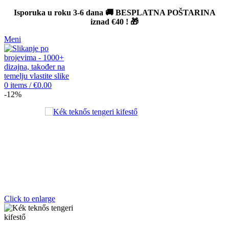
Isporuka u roku 3-6 dana 🚚 BESPLATNA POŠTARINA
iznad
€40
! 🎁
Meni
0
items
/
€
0.00
-12%
Click to enlarge