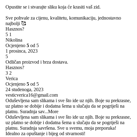
Opustite se i stvarajte sliku koja će krasiti vaš zid.
Sve pohvale za cijenu, kvalitetu, komunikaciju, jednostavno
najbolji 🥰
Hasznos?
5
1
Nikolina
Ocjenjeno
5
od 5
1 prosinca, 2023
5
Odličan proizvod i brza dostava.
Hasznos?
3
2
Verica
Ocjenjeno
5
od 5
24 studenoga, 2023
vesticverica16@gmail.com
Oduševljena sam slikama i sve što ide uz njih. Boje su prekrasne,
uz platno se dobije i dodatna šema u slučaju da se pogriješi na
platnu. Suradnja sav
...More
Oduševljena sam slikama i sve što ide uz njih. Boje su prekrasne,
uz platno se dobije i dodatna šema u slučaju da se pogriješi na
platnu. Suradnja savršena. Sve u svemu, moja preporuka!
Idealno za opuštanje i bijeg od stvarnosti!