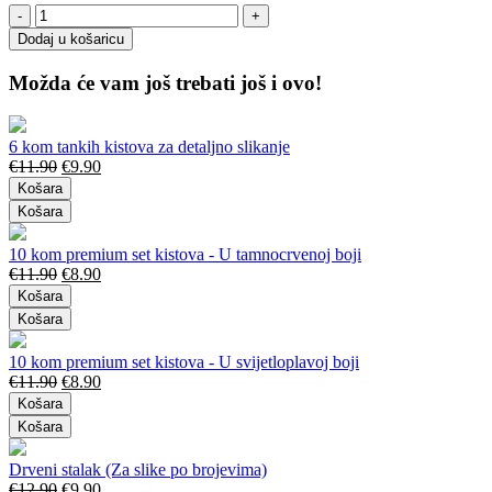
Dodaj u košaricu
Možda će vam još trebati još i ovo!
6 kom tankih kistova za detaljno slikanje
€
11.90
€
9.90
Košara
Košara
10 kom premium set kistova - U tamnocrvenoj boji
€
11.90
€
8.90
Košara
Košara
10 kom premium set kistova - U svijetloplavoj boji
€
11.90
€
8.90
Košara
Košara
Drveni stalak (Za slike po brojevima)
€
12.90
€
9.90