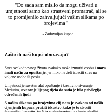
"Do sada sam mislio da mogu uživati u
umjetnosti samo kao strastveni promatrač, ali se
to promijenilo zahvaljujući vašim slikama po
brojevima "
- Zadovoljan kupac
Zašto ih naši kupci obožavaju?
Stres svakodnevnog života svakako može izmoriti osobu i
mora
imati način za opuštanje,
jer nitko ne želi izbaciti stres na
voljene osobe ili poslu.
Umjetnost je savršen alat opuštanje i kreativno stvaranje.
Međutim,
stvaranje lijepog djela do sada je bila privilegija
određenih ljudi
.
S našim slikama po brojevima cilj nam je svakom od naših
cijenjenih kupaca pružiti iskustvo kako je to
stvoriti
fantastičnu kreaciju, izaći iz svakodnevice i na kraju okačiti