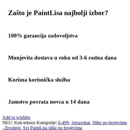
Zašto je PaintLisa najbolji izbor?
100% garancija zadovoljstva
Munjevita dostava u roku od 3-6 radna dana
Korisna korisnička služba
Jamstvo povrata novca u 14 dana
Add to wishlist
SKU:
Kek-teknos
Kategorije:
0-499
,
1reszeskat
,
Slike po brojevima
- životinje
,
Svi PaintLisa slike po brojevima