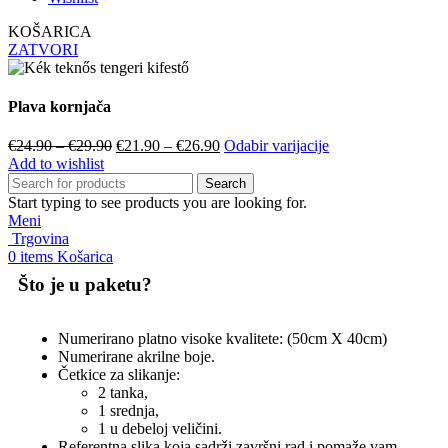
KOŠARICA
ZATVORI
Plava kornjača
€
24.90
–
€
29.90
€
21.90
–
€
26.90
Odabir varijacije
Add to wishlist
Search
Start typing to see products you are looking for.
Meni
Trgovina
0
items
Košarica
Što je u paketu?
Numerirano platno visoke kvalitete: (50cm X 40cm)
Numerirane akrilne boje.
Četkice za slikanje:
2 tanka,
1 srednja,
1 u debeloj veličini.
Referentna slika koja sadrži završni rad i pomaže vam