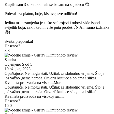
Kupila sam 3 slike i odmah se bacam na slijedeću 😊!
Pohvala za platno, boje, kistove, sve odlično!
Jedina mala zamjerka je ta što se brojevi i rubovi vide ispod
svijetlih boja, čak i kad ih više puta prođeš 🙄. Ali, samo izdaleka
😄!
Svaka preporuka!
Hasznos?
3
3
Sandra
Ocjenjeno
5
od 5
19 ožujka, 2023
Opuštajuće, Ne mogu stati. Užitak za slobodno vrijeme. Što je
još važno ,nema nereda. Otvoriš kutijice s bojama i slikaš.
Kvaliteta proizvoda na visok
...More
Opuštajuće, Ne mogu stati. Užitak za slobodno vrijeme. Što je
još važno ,nema nereda. Otvoriš kutijice s bojama i slikaš.
Kvaliteta proizvoda na visokoj razini.
Hasznos?
16
0