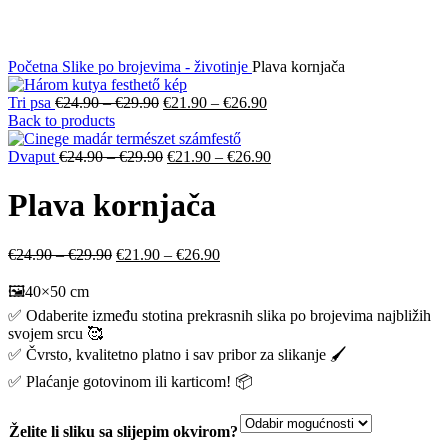
Početna
Slike po brojevima - životinje
Plava kornjača
Tri psa
€
24.90
–
€
29.90
€
21.90
–
€
26.90
Back to products
Dvaput
€
24.90
–
€
29.90
€
21.90
–
€
26.90
Plava kornjača
€
24.90
–
€
29.90
€
21.90
–
€
26.90
🖼️40×50 cm
✅ Odaberite između stotina prekrasnih slika po brojevima najbližih
svojem srcu 🥰
✅ Čvrsto, kvalitetno platno i sav pribor za slikanje 🖌️
✅ Plaćanje gotovinom ili karticom! 📦
Želite li sliku sa slijepim okvirom?