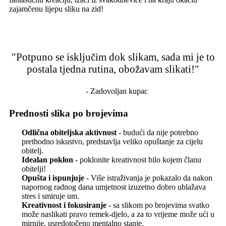
zajamčenu lijepu sliku na zid!
"Potpuno se isključim dok slikam, sada mi je to
postala tjedna rutina, obožavam slikati!"
- Zadovoljan kupac
Prednosti slika po brojevima
Odlična obiteljska aktivnost
- budući da nije potrebno
prethodno iskustvo, predstavlja veliko opuštanje za cijelu
obitelj.
Idealan poklon
- poklonite kreativnost bilo kojem članu
obitelji!
Opušta i ispunjuje
- Više istraživanja je pokazalo da nakon
napornog radnog dana umjetnost izuzetno dobro ublažava
stres i smiruje um.
Kreativnost i fokusiranje
- sa slikom po brojevima svatko
može naslikati pravo remek-djelo, a za to vrijeme može ući u
mirnije, usredotočeno mentalno stanje.