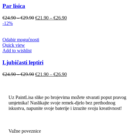
Par lisica
€
24.90
–
€
29.90
€
21.90
–
€
26.90
-12%
Odabir mogućnosti
Quick view
Add to wishlist
Ljubičasti leptiri
€
24.90
–
€
29.90
€
21.90
–
€
26.90
Uz PaintLisa slike po brojevima možete stvarati poput pravog
umjetnika! Naslikajte svoje remek-djelo bez prethodnog
iskustva, napunite svoje baterije i izrazite svoju kreativnost!
Važne poveznice