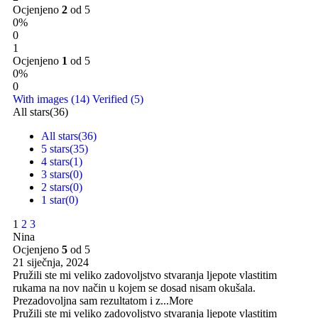
Ocjenjeno
2
od 5
0%
0
1
Ocjenjeno
1
od 5
0%
0
With images (
14
)
Verified (
5
)
All stars(
36
)
All stars(
36
)
5 stars(
35
)
4 stars(
1
)
3 stars(
0
)
2 stars(
0
)
1 star(
0
)
1
2
3
Nina
Ocjenjeno
5
od 5
21 siječnja, 2024
Pružili ste mi veliko zadovoljstvo stvaranja ljepote vlastitim
rukama na nov način u kojem se dosad nisam okušala.
Prezadovoljna sam rezultatom i z
...More
Pružili ste mi veliko zadovoljstvo stvaranja ljepote vlastitim