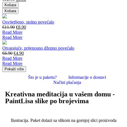
Košara
Košara
Osvijetljeno, stolno povećalo
€
11.90
€
8.90
Read More
Read More
Otvarajuće, prijenosno džepno povećalo
€
6.90
€
4.90
Read More
Read More
Pokaži više
Što je u paketu?
Informacije o dostavi
Načini plaćanja
Kreativna meditacija u vašem domu -
PaintLisa slike po brojevima
Ilustracija. Paket dolazi sa slikom na gornjoj slici proizvoda