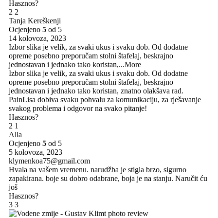
Hasznos?
2
2
Tanja Kereškenji
Ocjenjeno
5
od 5
14 kolovoza, 2023
Izbor slika je velik, za svaki ukus i svaku dob. Od dodatne
opreme posebno preporučam stolni štafelaj, beskrajno
jednostavan i jednako tako koristan,
...More
Izbor slika je velik, za svaki ukus i svaku dob. Od dodatne
opreme posebno preporučam stolni štafelaj, beskrajno
jednostavan i jednako tako koristan, znatno olakšava rad.
PainLisa dobiva svaku pohvalu za komunikaciju, za rješavanje
svakog problema i odgovor na svako pitanje!
Hasznos?
2
1
Alla
Ocjenjeno
5
od 5
5 kolovoza, 2023
klymenkoa75@gmail.com
Hvala na vašem vremenu. narudžba je stigla brzo, sigurno
zapakirana. boje su dobro odabrane, boja je na stanju. Naručit ću
još
Hasznos?
3
3