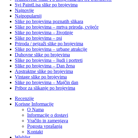
Svi PaintLisa slike po brojevima
Najnovije
Najpopularnij
Slike po brojevima poznatih slikara
Slike po brojevima – mrtva priroda, cvijeće
Slike po brojevima – životinje
Slike po brojevima – psi
Priroda / pejzaži slike po brojevima
Slike po brojevima – urbane atrakcije
Duhovne slike po brojevima
Slike po brojevima – ljudi i portreti
Slike po brojevima – Dan žena
Apstraktne slike po brojevima
Vintage slike po brojevima
Slike po brojevima – Majčin dan
Pribor za slikanje po brojevima
Recenzije
Korisne Informacije
O Nama
Informacije o dostavi
Vračilo in zamenjava
Pogosta vprašanja
Kontakt
Wishlist