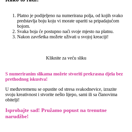
Platno je podijeljeno na numerirana polja, od kojih svako
predstavlja boju koju vi morate upariti sa pripadajućom
bojom.
Svaka boja će postupno naći svoje mjesto na platnu.
Nakon završetka možete uživati u svojoj kreaciji!
Kliknite za veću sliku
S numeriranim slikama možete stvoriti prekrasna djela bez
prethodnog iskustva!
U međuvremenu se opustite od stresa svakodnevice, izrazite
svoju kreativnost i stvorite nešto lijepo, sami ili sa članovima
obitelji!
Isprobajte sad! Pružamo
popust na trenutne
narudžbe!