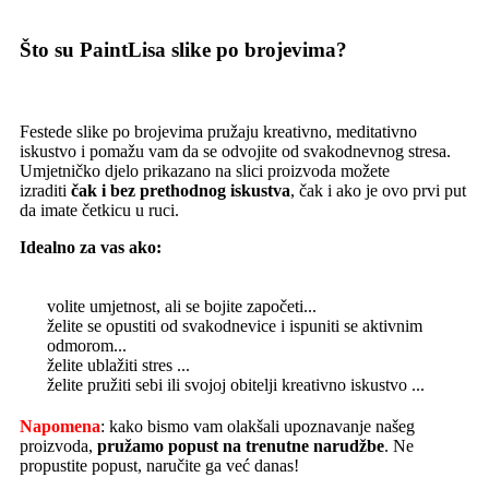
Što su PaintLisa slike po brojevima?
Festede slike po brojevima pružaju kreativno, meditativno
iskustvo i pomažu vam da se odvojite od svakodnevnog stresa.
Umjetničko djelo prikazano na slici proizvoda možete
izraditi
čak i bez prethodnog iskustva
, čak i ako je ovo prvi put
da imate četkicu u ruci.
Idealno za vas ako:
volite umjetnost, ali se bojite započeti...
želite se opustiti od svakodnevice i ispuniti se aktivnim
odmorom...
želite ublažiti stres ...
želite pružiti sebi ili svojoj obitelji kreativno iskustvo ...
Napomena
: kako bismo vam olakšali upoznavanje našeg
proizvoda,
pružamo popust
na trenutne narudžbe
. Ne
propustite popust, naručite ga već danas!