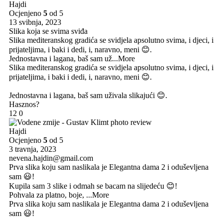
Hajdi
Ocjenjeno
5
od 5
13 svibnja, 2023
Slika koja se svima sviđa
Slika mediteranskog gradića se svidjela apsolutno svima, i djeci, i
prijateljima, i baki i dedi, i, naravno, meni 😊.
Jednostavna i lagana, baš sam už
...More
Slika mediteranskog gradića se svidjela apsolutno svima, i djeci, i
prijateljima, i baki i dedi, i, naravno, meni 😊.
Jednostavna i lagana, baš sam uživala slikajući 😊.
Hasznos?
12
0
Hajdi
Ocjenjeno
5
od 5
3 travnja, 2023
nevena.hajdin@gmail.com
Prva slika koju sam naslikala je Elegantna dama 2 i oduševljena
sam 😃!
Kupila sam 3 slike i odmah se bacam na slijedeću 😊!
Pohvala za platno, boje,
...More
Prva slika koju sam naslikala je Elegantna dama 2 i oduševljena
sam 😃!