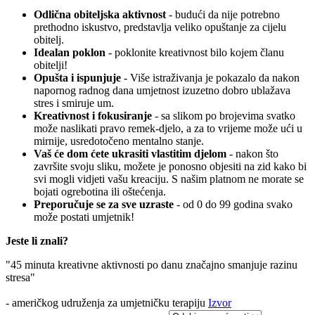
Odlična obiteljska aktivnost
- budući da nije potrebno
prethodno iskustvo, predstavlja veliko opuštanje za cijelu
obitelj.
Idealan poklon
- poklonite kreativnost bilo kojem članu
obitelji!
Opušta i ispunjuje
- Više istraživanja je pokazalo da nakon
napornog radnog dana umjetnost izuzetno dobro ublažava
stres i smiruje um.
Kreativnost i fokusiranje
- sa slikom po brojevima svatko
može naslikati pravo remek-djelo, a za to vrijeme može ući u
mirnije, usredotočeno mentalno stanje.
Vaš će dom ćete ukrasiti vlastitim djelom
- nakon što
završite svoju sliku, možete je ponosno objesiti na zid kako bi
svi mogli vidjeti vašu kreaciju. S našim platnom ne morate se
bojati ogrebotina ili oštećenja.
Preporučuje se za sve uzraste
- od 0 do 99 godina svako
može postati umjetnik!
Jeste li znali?
"45 minuta kreativne aktivnosti po danu značajno smanjuje razinu
stresa"
- američkog udruženja za umjetničku terapiju
Izvor