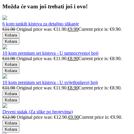
Možda će vam još trebati još i ovo!
6 kom tankih kistova za detaljno slikanje
€
11.90
Original price was: €11.90.
€
9.90
Current price is: €9.90.
Košara
Košara
10 kom premium set kistova - U tamnocrvenoj boji
€
11.90
Original price was: €11.90.
€
8.90
Current price is: €8.90.
Košara
Košara
10 kom premium set kistova - U svijetloplavoj boji
€
11.90
Original price was: €11.90.
€
8.90
Current price is: €8.90.
Košara
Košara
Drveni stalak (Za slike po brojevima)
€
12.90
Original price was: €12.90.
€
9.90
Current price is: €9.90.
Košara
Košara