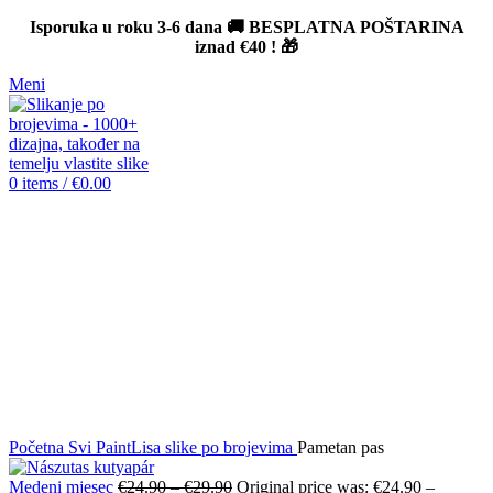
Isporuka u roku 3-6 dana 🚚 BESPLATNA POŠTARINA
iznad
€40
! 🎁
Meni
0
items
/
€
0.00
-12%
Click to enlarge
Početna
Svi PaintLisa slike po brojevima
Pametan pas
Medeni mjesec
€
24.90
–
€
29.90
Original price was: €24.90 –