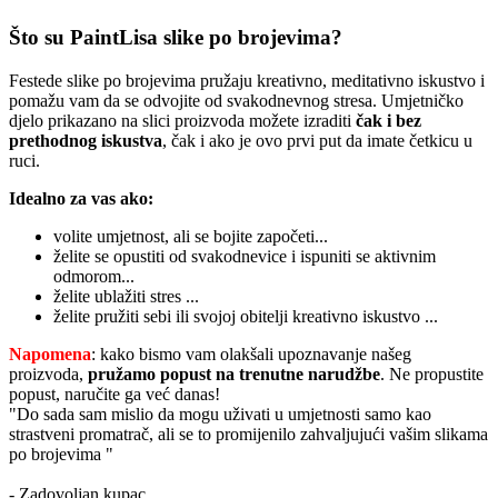
Što su PaintLisa slike po brojevima?
Festede slike po brojevima pružaju kreativno, meditativno iskustvo i
pomažu vam da se odvojite od svakodnevnog stresa. Umjetničko
djelo prikazano na slici proizvoda možete izraditi
čak i bez
prethodnog iskustva
, čak i ako je ovo prvi put da imate četkicu u
ruci.
Idealno za vas ako:
volite umjetnost, ali se bojite započeti...
želite se opustiti od svakodnevice i ispuniti se aktivnim
odmorom...
želite ublažiti stres ...
želite pružiti sebi ili svojoj obitelji kreativno iskustvo ...
Napomena
: kako bismo vam olakšali upoznavanje našeg
proizvoda,
pružamo popust
na trenutne narudžbe
. Ne propustite
popust, naručite ga već danas!
"Do sada sam mislio da mogu uživati u umjetnosti samo kao
strastveni promatrač, ali se to promijenilo zahvaljujući vašim slikama
po brojevima "
- Zadovoljan kupac