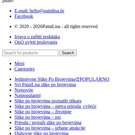
pišite!
E-mail: hello@paintlisa.hr
Facebook
© 2020 - 2026PaintLisa - all rights reserved
Izjava o zaštiti podataka
Opći uvjeti poslovanja
Search
Meni
Categories
Jedinstvene Slike Po Brojevima🎨
POPULARNO
Svi PaintLisa slike po brojevima
Najnovije
Najpopularnij
Slike po brojevima poznatih slikara
Slike po brojevima – mrtva priroda, cvijeće
Slike po brojevima – životinje
Slike po brojevima – psi
Priroda / pejzaži slike po brojevima
Slike po brojevima – urbane atrakcije
Duhovne slike po brojevima