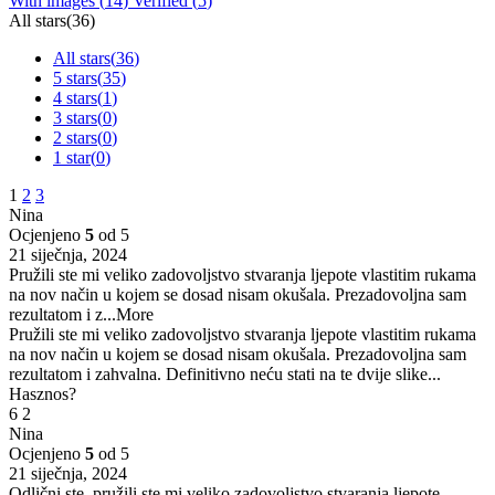
With images (
14
)
Verified (
5
)
All stars(
36
)
All stars(
36
)
5 stars(
35
)
4 stars(
1
)
3 stars(
0
)
2 stars(
0
)
1 star(
0
)
1
2
3
Nina
Ocjenjeno
5
od 5
21 siječnja, 2024
Pružili ste mi veliko zadovoljstvo stvaranja ljepote vlastitim rukama
na nov način u kojem se dosad nisam okušala. Prezadovoljna sam
rezultatom i z
...More
Pružili ste mi veliko zadovoljstvo stvaranja ljepote vlastitim rukama
na nov način u kojem se dosad nisam okušala. Prezadovoljna sam
rezultatom i zahvalna. Definitivno neću stati na te dvije slike...
Hasznos?
6
2
Nina
Ocjenjeno
5
od 5
21 siječnja, 2024
Odlični ste, pružili ste mi veliko zadovoljstvo stvaranja ljepote