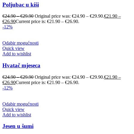
Poljubac u kiši
€
24.90
–
€
29.90
Original price was: €24.90 – €29.90.
€
21.90
–
€
26.90
Current price is: €21.90 – €26.90.
-12%
Odabir mogućnosti
Quick view
Add to wishlist
Hvatač mjeseca
€
24.90
–
€
29.90
Original price was: €24.90 – €29.90.
€
21.90
–
€
26.90
Current price is: €21.90 – €26.90.
-12%
Odabir mogućnosti
Quick view
Add to wishlist
Jesen u šumi