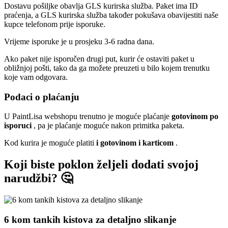
Dostavu pošiljke obavlja GLS kurirska služba. Paket ima ID
praćenja, a GLS kurirska služba također pokušava obavijestiti naše
kupce telefonom prije isporuke.
Vrijeme isporuke je u prosjeku 3-6 radna dana.
Ako paket nije isporučen drugi put, kurir će ostaviti paket u
obližnjoj pošti, tako da ga možete preuzeti u bilo kojem trenutku
koje vam odgovara.
Podaci o plaćanju
U PaintLisa webshopu trenutno je moguće plaćanje
gotovinom po
isporuci
, pa je plaćanje moguće nakon primitka paketa.
Kod kurira je moguće platiti
i gotovinom i karticom
.
Koji biste poklon željeli dodati svojoj
narudžbi? 🤔
6 kom tankih kistova za detaljno slikanje