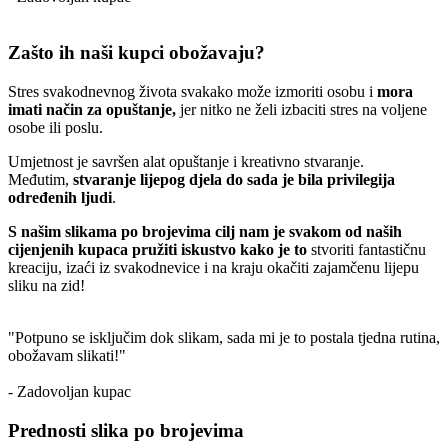
Zašto ih naši kupci obožavaju?
Stres svakodnevnog života svakako može izmoriti osobu i
mora
imati način za opuštanje,
jer nitko ne želi izbaciti stres na voljene
osobe ili poslu.
Umjetnost je savršen alat opuštanje i kreativno stvaranje.
Međutim,
stvaranje lijepog djela do sada je bila privilegija
određenih ljudi
.
S našim slikama po brojevima cilj nam je svakom od naših
cijenjenih kupaca pružiti iskustvo kako je to
stvoriti fantastičnu
kreaciju, izaći iz svakodnevice i na kraju okačiti zajamčenu lijepu
sliku na zid!
"Potpuno se isključim dok slikam, sada mi je to postala tjedna rutina,
obožavam slikati!"
- Zadovoljan kupac
Prednosti slika po brojevima