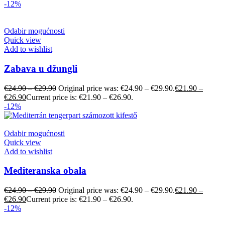
-12%
Odabir mogućnosti
Quick view
Add to wishlist
Zabava u džungli
€
24.90
–
€
29.90
Original price was: €24.90 – €29.90.
€
21.90
–
€
26.90
Current price is: €21.90 – €26.90.
-12%
Odabir mogućnosti
Quick view
Add to wishlist
Mediteranska obala
€
24.90
–
€
29.90
Original price was: €24.90 – €29.90.
€
21.90
–
€
26.90
Current price is: €21.90 – €26.90.
-12%