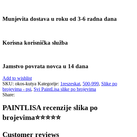
Munjevita dostava u roku od 3-6 radna dana
Korisna korisnička služba
Jamstvo povrata novca u 14 dana
Add to wishlist
SKU:
okos-kutya
Kategorije:
1reszeskat
,
500-999
,
Slike po
brojevima - psi
,
Svi PaintLisa slike po brojevima
Share:
PAINTLISA recenzije slika po
brojevima⭐️⭐️⭐️⭐️⭐️
Customer reviews