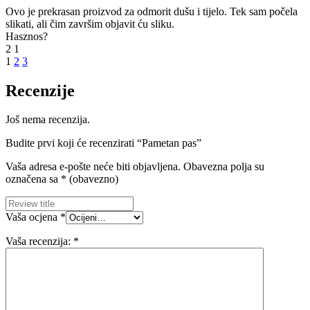
Ovo je prekrasan proizvod za odmorit dušu i tijelo. Tek sam počela
slikati, ali čim završim objavit ću sliku.
Hasznos?
2
1
1
2
3
Recenzije
Još nema recenzija.
Budite prvi koji će recenzirati “Pametan pas”
Vaša adresa e-pošte neće biti objavljena.
Obavezna polja su
označena sa
* (obavezno)
Vaša ocjena
*
Vaša recenzija:
*