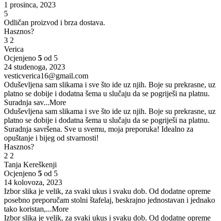
1 prosinca, 2023
5
Odličan proizvod i brza dostava.
Hasznos?
3
2
Verica
Ocjenjeno
5
od 5
24 studenoga, 2023
vesticverica16@gmail.com
Oduševljena sam slikama i sve što ide uz njih. Boje su prekrasne, uz
platno se dobije i dodatna šema u slučaju da se pogriješi na platnu.
Suradnja sav
...More
Oduševljena sam slikama i sve što ide uz njih. Boje su prekrasne, uz
platno se dobije i dodatna šema u slučaju da se pogriješi na platnu.
Suradnja savršena. Sve u svemu, moja preporuka! Idealno za
opuštanje i bijeg od stvarnosti!
Hasznos?
2
2
Tanja Kereškenji
Ocjenjeno
5
od 5
14 kolovoza, 2023
Izbor slika je velik, za svaki ukus i svaku dob. Od dodatne opreme
posebno preporučam stolni štafelaj, beskrajno jednostavan i jednako
tako koristan,
...More
Izbor slika je velik, za svaki ukus i svaku dob. Od dodatne opreme