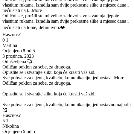
vlastitim rukama. Izradila sam dvije prekrasne slike u mjesec dana i
neću stati na t
...More
Odlični ste, pružili ste mi veliko zadovoljstvo stvaranja ljepote
vlastitim rukama. Izradila sam dvije prekrasne slike u mjesec dana i
neću stati na tome, definitivno.❤️
Hasznos?
0
1
Martina
Ocjenjeno
5
od 5
3 prosinca, 2023
Oduševljena 🥰
Odličan poklon za sebe, za drugoga.
Opustite se i stvarajte sliku koja će krasiti vaš zid.
Sve pohvale za cijenu, kvalitetu, komunikaciju, jednostav
...More
Odličan poklon za sebe, za drugoga.
Opustite se i stvarajte sliku koja će krasiti vaš zid.
Sve pohvale za cijenu, kvalitetu, komunikaciju, jednostavno najbolji
🥰
Hasznos?
5
1
Nikolina
Ocjenjeno
5
od 5