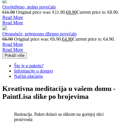
Osvijetljeno, stolno povećalo
€
11.90
Original price was: €11.90.
€
8.90
Current price is: €8.90.
Read More
Read More
Otvarajuće, prijenosno džepno povećalo
€
6.90
Original price was: €6.90.
€
4.90
Current price is: €4.90.
Read More
Read More
Pokaži više
Što je u paketu?
Informacije o dostavi
Načini plaćanja
Kreativna meditacija u vašem domu -
PaintLisa slike po brojevima
Ilustracija. Paket dolazi sa slikom na gornjoj slici
proizvoda