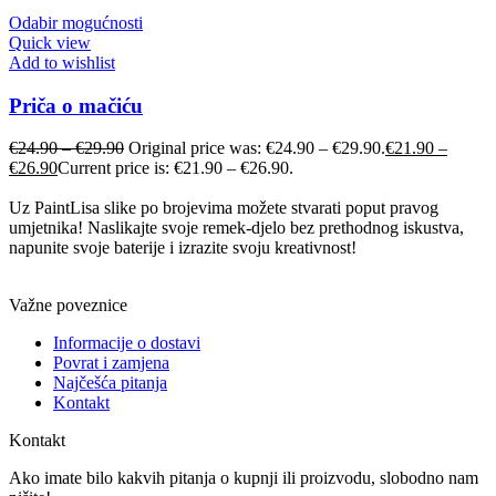
Odabir mogućnosti
Quick view
Add to wishlist
Priča o mačiću
€
24.90
–
€
29.90
Original price was: €24.90 – €29.90.
€
21.90
–
€
26.90
Current price is: €21.90 – €26.90.
Uz PaintLisa slike po brojevima možete stvarati poput pravog
umjetnika! Naslikajte svoje remek-djelo bez prethodnog iskustva,
napunite svoje baterije i izrazite svoju kreativnost!
Važne poveznice
Informacije o dostavi
Povrat i zamjena
Najčešća pitanja
Kontakt
Kontakt
Ako imate bilo kakvih pitanja o kupnji ili proizvodu, slobodno nam