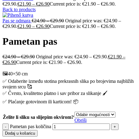
€29.90.
€
21.90
–
€
26.90
Current price is: €21.90 – €26.90.
Back to products
Pas se odmara
€
24.90
–
€
29.90
Original price was: €24.90 –
€29.90.
€
21.90
–
€
26.90
Current price is: €21.90 – €26.90.
Pametan pas
€
24.90
–
€
29.90
Original price was: €24.90 – €29.90.
€
21.90
–
€
26.90
Current price is: €21.90 – €26.90.
🖼️40×50 cm
✅ Odaberite između stotina prekrasnih slika po brojevima najbližih
svojem srcu 🥰
✅ Čvrsto, kvalitetno platno i sav pribor za slikanje 🖌️
✅ Plaćanje gotovinom ili karticom! 📦
Želite li sliku sa slijepim okvirom?
Obriši
Pametan pas količina
Dodaj u košaricu