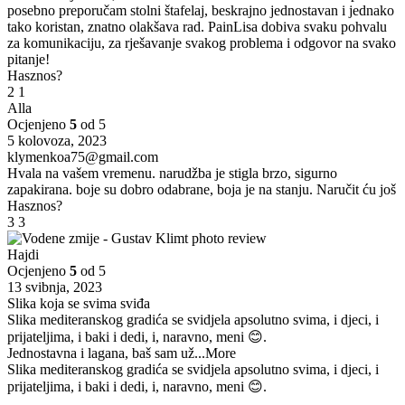
posebno preporučam stolni štafelaj, beskrajno jednostavan i jednako
tako koristan, znatno olakšava rad. PainLisa dobiva svaku pohvalu
za komunikaciju, za rješavanje svakog problema i odgovor na svako
pitanje!
Hasznos?
2
1
Alla
Ocjenjeno
5
od 5
5 kolovoza, 2023
klymenkoa75@gmail.com
Hvala na vašem vremenu. narudžba je stigla brzo, sigurno
zapakirana. boje su dobro odabrane, boja je na stanju. Naručit ću još
Hasznos?
3
3
Hajdi
Ocjenjeno
5
od 5
13 svibnja, 2023
Slika koja se svima sviđa
Slika mediteranskog gradića se svidjela apsolutno svima, i djeci, i
prijateljima, i baki i dedi, i, naravno, meni 😊.
Jednostavna i lagana, baš sam už
...More
Slika mediteranskog gradića se svidjela apsolutno svima, i djeci, i
prijateljima, i baki i dedi, i, naravno, meni 😊.