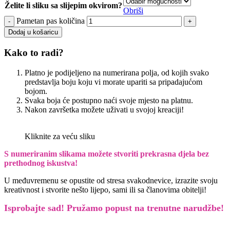
Želite li sliku sa slijepim okvirom?
Obriši
Pametan pas količina
Dodaj u košaricu
Kako to radi?
Platno je podijeljeno na numerirana polja, od kojih svako
predstavlja boju koju vi morate upariti sa pripadajućom
bojom.
Svaka boja će postupno naći svoje mjesto na platnu.
Nakon završetka možete uživati u svojoj kreaciji!
Kliknite za veću sliku
S numeriranim slikama možete stvoriti prekrasna djela bez
prethodnog iskustva!
U međuvremenu se opustite od stresa svakodnevice, izrazite svoju
kreativnost i stvorite nešto lijepo, sami ili sa članovima obitelji!
Isprobajte sad! Pružamo
popust na trenutne narudžbe!