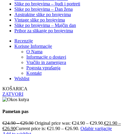
Slike po brojevima – ljudi i portreti
Slike po brojevima – Dan žena
Apstraktne slike po brojevima
Vintage slike po brojevima
Slike po brojevima – Majčin dan
Pribor za slikanje po brojevima
Recenzije
Korisne Informacije
O Nama
Informacije o dostavi
Vračilo in zamenjava
Pogosta vprašanja
Kontakt
Wishlist
KOŠARICA
ZATVORI
Pametan pas
€
24.90
–
€
29.90
Original price was: €24.90 – €29.90.
€
21.90
–
€
26.90
Current price is: €21.90 – €26.90.
Odabir varijacije
Add to wishlist