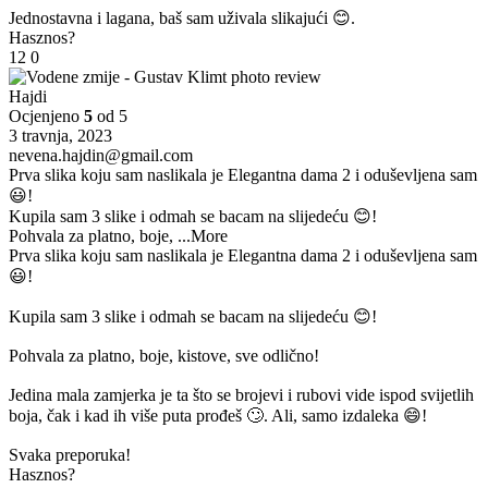
Jednostavna i lagana, baš sam uživala slikajući 😊.
Hasznos?
12
0
Hajdi
Ocjenjeno
5
od 5
3 travnja, 2023
nevena.hajdin@gmail.com
Prva slika koju sam naslikala je Elegantna dama 2 i oduševljena sam
😃!
Kupila sam 3 slike i odmah se bacam na slijedeću 😊!
Pohvala za platno, boje,
...More
Prva slika koju sam naslikala je Elegantna dama 2 i oduševljena sam
😃!
Kupila sam 3 slike i odmah se bacam na slijedeću 😊!
Pohvala za platno, boje, kistove, sve odlično!
Jedina mala zamjerka je ta što se brojevi i rubovi vide ispod svijetlih
boja, čak i kad ih više puta prođeš 🙄. Ali, samo izdaleka 😄!
Svaka preporuka!
Hasznos?