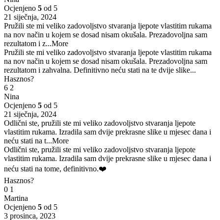
Ocjenjeno
5
od 5
21 siječnja, 2024
Pružili ste mi veliko zadovoljstvo stvaranja ljepote vlastitim rukama
na nov način u kojem se dosad nisam okušala. Prezadovoljna sam
rezultatom i z
...More
Pružili ste mi veliko zadovoljstvo stvaranja ljepote vlastitim rukama
na nov način u kojem se dosad nisam okušala. Prezadovoljna sam
rezultatom i zahvalna. Definitivno neću stati na te dvije slike...
Hasznos?
6
2
Nina
Ocjenjeno
5
od 5
21 siječnja, 2024
Odlični ste, pružili ste mi veliko zadovoljstvo stvaranja ljepote
vlastitim rukama. Izradila sam dvije prekrasne slike u mjesec dana i
neću stati na t
...More
Odlični ste, pružili ste mi veliko zadovoljstvo stvaranja ljepote
vlastitim rukama. Izradila sam dvije prekrasne slike u mjesec dana i
neću stati na tome, definitivno.❤️
Hasznos?
0
1
Martina
Ocjenjeno
5
od 5
3 prosinca, 2023