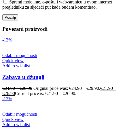
Spremi moje ime, e-poštu i web-stranicu u ovom internet
pregledniku za sljedeći put kada budem komentirao.
Povezani proizvodi
-12%
Odabir mogućnosti
Quick view
Add to wishlist
Zabava u džungli
€
24.90
–
€
29.90
Original price was: €24.90 – €29.90.
€
21.90
–
€
26.90
Current price is: €21.90 – €26.90.
-12%
Odabir mogućnosti
Quick view
Add to wishlist