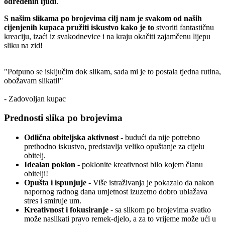
određenih ljudi
.
S našim slikama po brojevima cilj nam je svakom od naših
cijenjenih kupaca pružiti iskustvo kako je to
stvoriti fantastičnu
kreaciju, izaći iz svakodnevice i na kraju okačiti zajamčenu lijepu
sliku na zid!
"Potpuno se isključim dok slikam, sada mi je to postala tjedna rutina,
obožavam slikati!"
- Zadovoljan kupac
Prednosti slika po brojevima
Odlična obiteljska aktivnost
- budući da nije potrebno
prethodno iskustvo, predstavlja veliko opuštanje za cijelu
obitelj.
Idealan poklon
- poklonite kreativnost bilo kojem članu
obitelji!
Opušta i ispunjuje
- Više istraživanja je pokazalo da nakon
napornog radnog dana umjetnost izuzetno dobro ublažava
stres i smiruje um.
Kreativnost i fokusiranje
- sa slikom po brojevima svatko
može naslikati pravo remek-djelo, a za to vrijeme može ući u