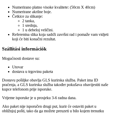
Numerirano platno visoke kvalitete: (50cm X 40cm)
Numerirane akrilne boje.
Četkice za slikanje:
2 tanka,
1 srednja,
1 u debeloj veličini.
Referentna slika koja sadrži završni rad i pomaže vam vidjeti
koji će biti konačni rezultat.
Szállítási információk
Mogućnosti dostave su:
Utovar
dostava u trgovinu paketa
Dostavu pošiljke obavlja GLS kurirska služba. Paket ima ID
praćenja, a GLS kurirska služba također pokušava obavijestiti naše
kupce telefonom prije isporuke.
Vrijeme isporuke je u prosjeku 3-6 radna dana.
Ako paket nije isporučen drugi put, kurir će ostaviti paket u
obližnjoj pošti, tako da ga možete preuzeti u bilo kojem trenutku