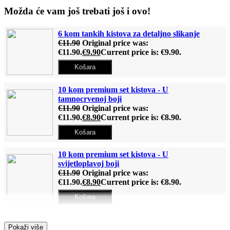
Možda će vam još trebati još i ovo!
6 kom tankih kistova za detaljno slikanje
€
11.90
Original price was:
€11.90.
€
9.90
Current price is: €9.90.
Košara
10 kom premium set kistova - U
tamnocrvenoj boji
€
11.90
Original price was:
€11.90.
€
8.90
Current price is: €8.90.
Košara
10 kom premium set kistova - U
svijetloplavoj boji
€
11.90
Original price was:
€11.90.
€
8.90
Current price is: €8.90.
Košara
Drveni stalak (Za slike po brojevima)
Pokaži više
€
12.90
Original price was: