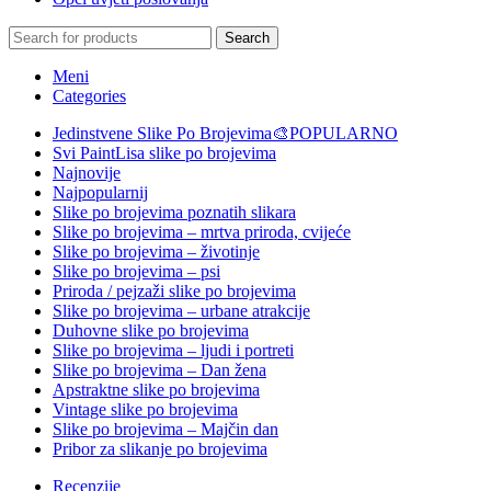
Search
Meni
Categories
Jedinstvene Slike Po Brojevima🎨
POPULARNO
Svi PaintLisa slike po brojevima
Najnovije
Najpopularnij
Slike po brojevima poznatih slikara
Slike po brojevima – mrtva priroda, cvijeće
Slike po brojevima – životinje
Slike po brojevima – psi
Priroda / pejzaži slike po brojevima
Slike po brojevima – urbane atrakcije
Duhovne slike po brojevima
Slike po brojevima – ljudi i portreti
Slike po brojevima – Dan žena
Apstraktne slike po brojevima
Vintage slike po brojevima
Slike po brojevima – Majčin dan
Pribor za slikanje po brojevima
Recenzije