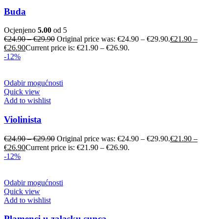
Buda
Ocjenjeno
5.00
od 5
€
24.90
–
€
29.90
Original price was: €24.90 – €29.90.
€
21.90
–
€
26.90
Current price is: €21.90 – €26.90.
-12%
Odabir mogućnosti
Quick view
Add to wishlist
Violinista
€
24.90
–
€
29.90
Original price was: €24.90 – €29.90.
€
21.90
–
€
26.90
Current price is: €21.90 – €26.90.
-12%
Odabir mogućnosti
Quick view
Add to wishlist
Plamenci u zalasku sunca