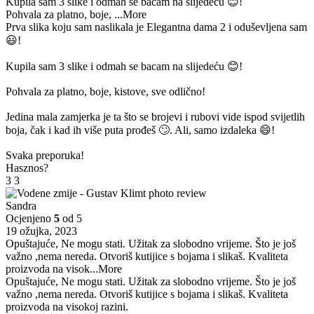
Kupila sam 3 slike i odmah se bacam na slijedeću 😊!
Pohvala za platno, boje,
...More
Prva slika koju sam naslikala je Elegantna dama 2 i oduševljena sam
😃!
Kupila sam 3 slike i odmah se bacam na slijedeću 😊!
Pohvala za platno, boje, kistove, sve odlično!
Jedina mala zamjerka je ta što se brojevi i rubovi vide ispod svijetlih
boja, čak i kad ih više puta prođeš 🙄. Ali, samo izdaleka 😄!
Svaka preporuka!
Hasznos?
3
3
Sandra
Ocjenjeno
5
od 5
19 ožujka, 2023
Opuštajuće, Ne mogu stati. Užitak za slobodno vrijeme. Što je još
važno ,nema nereda. Otvoriš kutijice s bojama i slikaš. Kvaliteta
proizvoda na visok
...More
Opuštajuće, Ne mogu stati. Užitak za slobodno vrijeme. Što je još
važno ,nema nereda. Otvoriš kutijice s bojama i slikaš. Kvaliteta
proizvoda na visokoj razini.