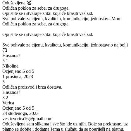
Oduševljena 🥰
Odličan poklon za sebe, za drugoga.
Opustite se i stvarajte sliku koja će krasiti vaš zid.
Sve pohvale za cijenu, kvalitetu, komunikaciju, jednostav
...More
Odličan poklon za sebe, za drugoga.
Opustite se i stvarajte sliku koja će krasiti vaš zid.
Sve pohvale za cijenu, kvalitetu, komunikaciju, jednostavno najbolji
🥰
Hasznos?
5
1
Nikolina
Ocjenjeno
5
od 5
1 prosinca, 2023
5
Odličan proizvod i brza dostava.
Hasznos?
3
2
Verica
Ocjenjeno
5
od 5
24 studenoga, 2023
vesticverica16@gmail.com
Oduševljena sam slikama i sve što ide uz njih. Boje su prekrasne, uz
platno se dobije i dodatna šema u slučaju da se pogriješi na platnu.