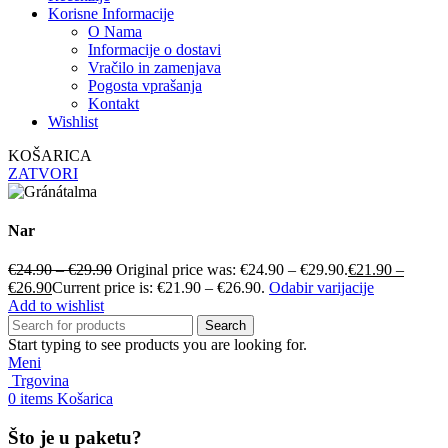
Korisne Informacije
O Nama
Informacije o dostavi
Vračilo in zamenjava
Pogosta vprašanja
Kontakt
Wishlist
KOŠARICA
ZATVORI
Nar
€
24.90
–
€
29.90
Original price was: €24.90 – €29.90.
€
21.90
–
€
26.90
Current price is: €21.90 – €26.90.
Odabir varijacije
Add to wishlist
Search
Start typing to see products you are looking for.
Meni
Trgovina
0
items
Košarica
Što je u paketu?