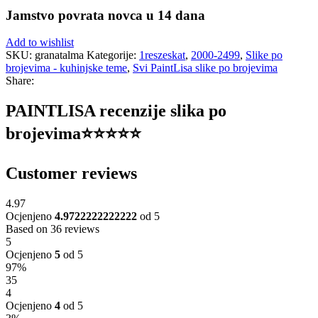
Jamstvo povrata novca u 14 dana
Add to wishlist
SKU:
granatalma
Kategorije:
1reszeskat
,
2000-2499
,
Slike po
brojevima - kuhinjske teme
,
Svi PaintLisa slike po brojevima
Share:
PAINTLISA recenzije slika po
brojevima⭐️⭐️⭐️⭐️⭐️
Customer reviews
4.97
Ocjenjeno
4.9722222222222
od 5
Based on 36 reviews
5
Ocjenjeno
5
od 5
97%
35
4
Ocjenjeno
4
od 5