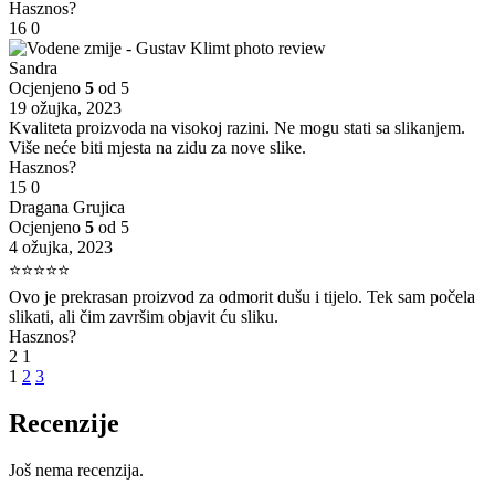
Hasznos?
16
0
Sandra
Ocjenjeno
5
od 5
19 ožujka, 2023
Kvaliteta proizvoda na visokoj razini. Ne mogu stati sa slikanjem.
Više neće biti mjesta na zidu za nove slike.
Hasznos?
15
0
Dragana Grujica
Ocjenjeno
5
od 5
4 ožujka, 2023
⭐⭐⭐⭐⭐
Ovo je prekrasan proizvod za odmorit dušu i tijelo. Tek sam počela
slikati, ali čim završim objavit ću sliku.
Hasznos?
2
1
1
2
3
Recenzije
Još nema recenzija.