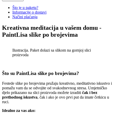
€12.90.
€
9.90
Current price is: €9.90.
Što je u paketu?
Košara
Informacije o dostavi
Načini plaćanja
Osvijetljeno, stolno povećalo
Kreativna meditacija u vašem domu -
€
11.90
Original price was:
Read
PaintLisa slike po brojevima
€11.90.
€
8.90
Current price is: €8.90.
More
Read More
Ilustracija. Paket dolazi sa slikom na gornjoj slici
Otvarajuće, prijenosno džepno
proizvoda
povećalo
Read
€
6.90
Original price was:
More
€6.90.
€
4.90
Current price is: €4.90.
Read More
Što su PaintLisa slike po brojevima?
Festede slike po brojevima pružaju kreativno, meditativno iskustvo i
pomažu vam da se odvojite od svakodnevnog stresa. Umjetničko
djelo prikazano na slici proizvoda možete izraditi
čak i bez
prethodnog iskustva
, čak i ako je ovo prvi put da imate četkicu u
ruci.
Idealno za vas ako: