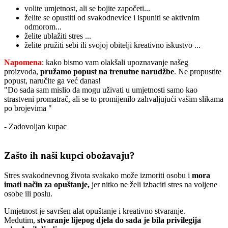
volite umjetnost, ali se bojite započeti...
želite se opustiti od svakodnevice i ispuniti se aktivnim
odmorom...
želite ublažiti stres ...
želite pružiti sebi ili svojoj obitelji kreativno iskustvo ...
Napomena
: kako bismo vam olakšali upoznavanje našeg
proizvoda,
pružamo popust
na trenutne narudžbe
. Ne propustite
popust, naručite ga već danas!
"Do sada sam mislio da mogu uživati u umjetnosti samo kao
strastveni promatrač, ali se to promijenilo zahvaljujući vašim slikama
po brojevima "
- Zadovoljan kupac
Zašto ih naši kupci obožavaju?
Stres svakodnevnog života svakako može izmoriti osobu i
mora
imati način za opuštanje,
jer nitko ne želi izbaciti stres na voljene
osobe ili poslu.
Umjetnost je savršen alat opuštanje i kreativno stvaranje.
Međutim,
stvaranje lijepog djela do sada je bila privilegija