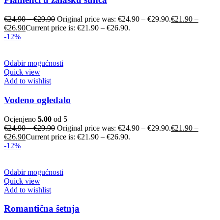
€
24.90
–
€
29.90
Original price was: €24.90 – €29.90.
€
21.90
–
€
26.90
Current price is: €21.90 – €26.90.
-12%
Odabir mogućnosti
Quick view
Add to wishlist
Vodeno ogledalo
Ocjenjeno
5.00
od 5
€
24.90
–
€
29.90
Original price was: €24.90 – €29.90.
€
21.90
–
€
26.90
Current price is: €21.90 – €26.90.
-12%
Odabir mogućnosti
Quick view
Add to wishlist
Romantična šetnja