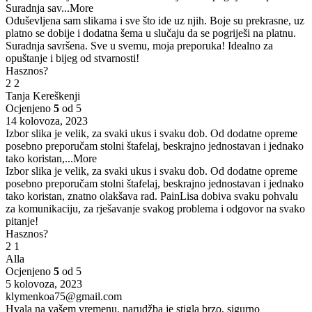
Suradnja sav
...More
Oduševljena sam slikama i sve što ide uz njih. Boje su prekrasne, uz
platno se dobije i dodatna šema u slučaju da se pogriješi na platnu.
Suradnja savršena. Sve u svemu, moja preporuka! Idealno za
opuštanje i bijeg od stvarnosti!
Hasznos?
2
2
Tanja Kereškenji
Ocjenjeno
5
od 5
14 kolovoza, 2023
Izbor slika je velik, za svaki ukus i svaku dob. Od dodatne opreme
posebno preporučam stolni štafelaj, beskrajno jednostavan i jednako
tako koristan,
...More
Izbor slika je velik, za svaki ukus i svaku dob. Od dodatne opreme
posebno preporučam stolni štafelaj, beskrajno jednostavan i jednako
tako koristan, znatno olakšava rad. PainLisa dobiva svaku pohvalu
za komunikaciju, za rješavanje svakog problema i odgovor na svako
pitanje!
Hasznos?
2
1
Alla
Ocjenjeno
5
od 5
5 kolovoza, 2023
klymenkoa75@gmail.com
Hvala na vašem vremenu. narudžba je stigla brzo, sigurno