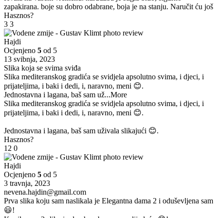
zapakirana. boje su dobro odabrane, boja je na stanju. Naručit ću još
Hasznos?
3
3
Hajdi
Ocjenjeno
5
od 5
13 svibnja, 2023
Slika koja se svima sviđa
Slika mediteranskog gradića se svidjela apsolutno svima, i djeci, i
prijateljima, i baki i dedi, i, naravno, meni 😊.
Jednostavna i lagana, baš sam už
...More
Slika mediteranskog gradića se svidjela apsolutno svima, i djeci, i
prijateljima, i baki i dedi, i, naravno, meni 😊.
Jednostavna i lagana, baš sam uživala slikajući 😊.
Hasznos?
12
0
Hajdi
Ocjenjeno
5
od 5
3 travnja, 2023
nevena.hajdin@gmail.com
Prva slika koju sam naslikala je Elegantna dama 2 i oduševljena sam
😃!