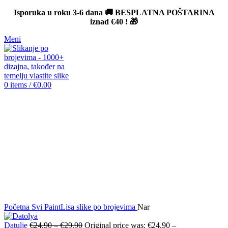
Isporuka u roku 3-6 dana 🚚 BESPLATNA POŠTARINA
iznad
€40
! 🎁
Meni
0
items
/
€
0.00
-12%
Click to enlarge
Početna
Svi PaintLisa slike po brojevima
Nar
Datulje
€
24.90
–
€
29.90
Original price was: €24.90 –