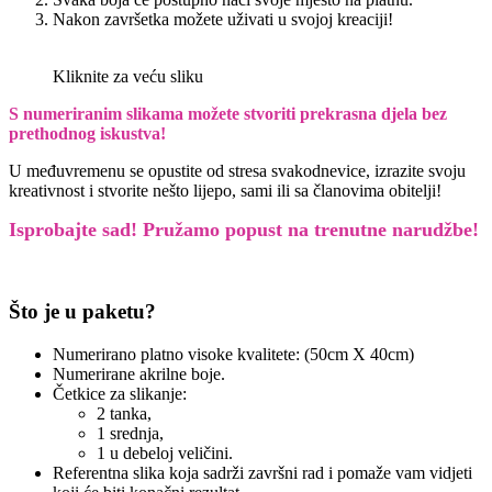
Nakon završetka možete uživati u svojoj kreaciji!
Kliknite za veću sliku
S numeriranim slikama možete stvoriti prekrasna djela bez
prethodnog iskustva!
U međuvremenu se opustite od stresa svakodnevice, izrazite svoju
kreativnost i stvorite nešto lijepo, sami ili sa članovima obitelji!
Isprobajte sad! Pružamo
popust na trenutne narudžbe!
Što je u paketu?
Numerirano platno visoke kvalitete: (50cm X 40cm)
Numerirane akrilne boje.
Četkice za slikanje:
2 tanka,
1 srednja,
1 u debeloj veličini.
Referentna slika koja sadrži završni rad i pomaže vam vidjeti