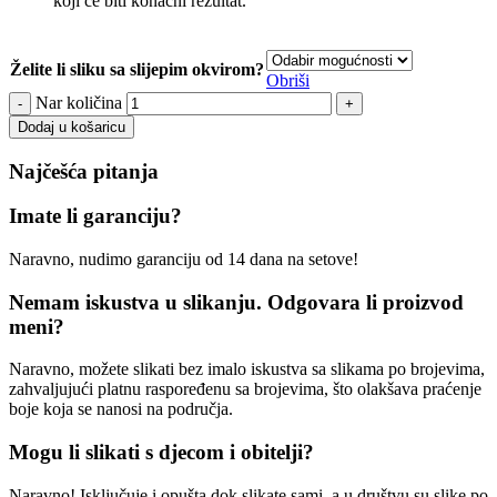
koji će biti konačni rezultat.
Želite li sliku sa slijepim okvirom?
Obriši
Nar količina
Dodaj u košaricu
Najčešća pitanja
Imate li garanciju?
Naravno, nudimo garanciju od 14 dana na setove!
Nemam iskustva u slikanju. Odgovara li proizvod
meni?
Naravno, možete slikati bez imalo iskustva sa slikama po brojevima,
zahvaljujući platnu raspoređenu sa brojevima, što olakšava praćenje
boje koja se nanosi na područja.
Mogu li slikati s djecom i obitelji?
Naravno! Isključuje i opušta dok slikate sami, a u društvu su slike po