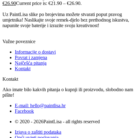
€
26.90
Current price is: €21.90 – €26.90.
Uz PaintLisa slike po brojevima možete stvarati poput pravog
umjetnika! Naslikajte svoje remek-djelo bez prethodnog iskustva,
napunite svoje baterije i izrazite svoju kreativnost!
Važne poveznice
Informacije o dostavi
Povrat i zamjena
Najčešća pitanja
Kontakt
Kontakt
Ako imate bilo kakvih pitanja o kupnji ili proizvodu, slobodno nam
pišite!
E-mail: hello@paintlisa.hr
Facebook
© 2020 - 2026PaintLisa - all rights reserved
Izjava o zaštiti podataka
Opći uvjeti poslovanja