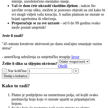
mirnije, usredotočeno mentalno stanje.
Vaš će dom ćete ukrasiti vlastitim djelom
- nakon što
završite svoju sliku, možete je ponosno objesiti na zid kako bi
svi mogli vidjeti vašu kreaciju. S našim platnom ne morate se
bojati ogrebotina ili oštećenja.
Preporučuje se za sve uzraste
- od 0 do 99 godina svako
može postati umjetnik!
Jeste li znali?
"45 minuta kreativne aktivnosti po danu značajno smanjuje razinu
stresa"
- američkog udruženja za umjetničku terapiju
Izvor
Želite li sliku sa slijepim okvirom?
Obriši
Nar količina
Dodaj u košaricu
Kako to radi?
Platno je podijeljeno na numerirana polja, od kojih svako
predstavlja boju koju vi morate upariti sa pripadajućom
bojom.
Svaka boja će postupno naći svoje mjesto na platnu.