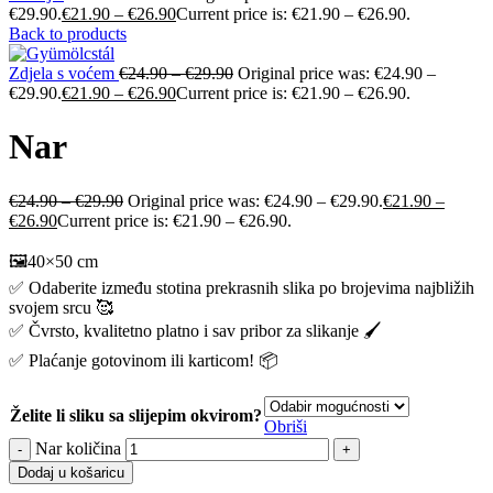
€29.90.
€
21.90
–
€
26.90
Current price is: €21.90 – €26.90.
Back to products
Zdjela s voćem
€
24.90
–
€
29.90
Original price was: €24.90 –
€29.90.
€
21.90
–
€
26.90
Current price is: €21.90 – €26.90.
Nar
€
24.90
–
€
29.90
Original price was: €24.90 – €29.90.
€
21.90
–
€
26.90
Current price is: €21.90 – €26.90.
🖼️40×50 cm
✅ Odaberite između stotina prekrasnih slika po brojevima najbližih
svojem srcu 🥰
✅ Čvrsto, kvalitetno platno i sav pribor za slikanje 🖌️
✅ Plaćanje gotovinom ili karticom! 📦
Želite li sliku sa slijepim okvirom?
Obriši
Nar količina
Dodaj u košaricu