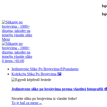
Is
Is
Meni
0
items
/
€
0.00
Jedinstvene Slike Po Brojevima🎨
Popularno
Kolekcija Slika Po Brojevima 🖼️
Jedinstvene slike po brojevima prema vlastitoj fotografiji 
Stvorite sliku po brojevima iz vlastite fotke!
To je baš za mene→