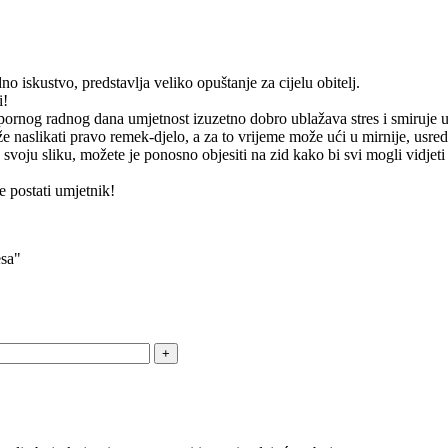
o iskustvo, predstavlja veliko opuštanje za cijelu obitelj.
i!
apornog radnog dana umjetnost izuzetno dobro ublažava stres i smiruje 
 naslikati pravo remek-djelo, a za to vrijeme može ući u mirnije, usre
 svoju sliku, možete je ponosno objesiti na zid kako bi svi mogli vidjeti
 postati umjetnik!
esa"