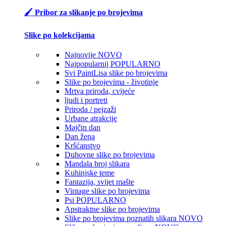
🖌️ Pribor za slikanje po brojevima
Slike po kolekcijama
Najnovije
NOVO
Najpopularnij
POPULARNO
Svi PaintLisa slike po brojevima
Slike po brojevima - životinje
Mrtva priroda, cvijeće
ljudi i portreti
Priroda / pejzaži
Urbane atrakcije
Majčin dan
Dan žena
Kršćanstvo
Duhovne slike po brojevima
Mandala broj slikara
Kuhinjske teme
Fantazija, svijet mašte
Vintage slike po brojevima
Psi
POPULARNO
Apstraktne slike po brojevima
Slike po brojevima poznatih slikara
NOVO