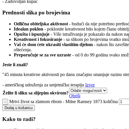
- Zadovoljan kupac
Prednosti slika po brojevima
Odlična obiteljska aktivnost
- budući da nije potrebno prethodn
Idealan poklon
- poklonite kreativnost bilo kojem članu obitelj
Opušta i ispunjuje
- Više istraživanja je pokazalo da nakon n
Kreativnost i fokusiranje
- sa slikom po brojevima svatko može
Vaš će dom ćete ukrasiti vlastitim djelom
- nakon što završite
oštećenja.
Preporučuje se za sve uzraste
- od 0 do 99 godina svako može
Jeste li znali?
"45 minuta kreativne aktivnosti po danu značajno smanjuje razinu str
- američkog udruženja za umjetničku terapiju
Izvor
Želite li sliku sa slijepim okvirom?
Obriši
Mrtvi život sa zlatnom ribom - Milne Ramsey 1873 količina
Dodaj u košaricu
Kako to radi?