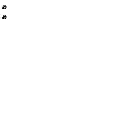
! 🎁
! 🎁