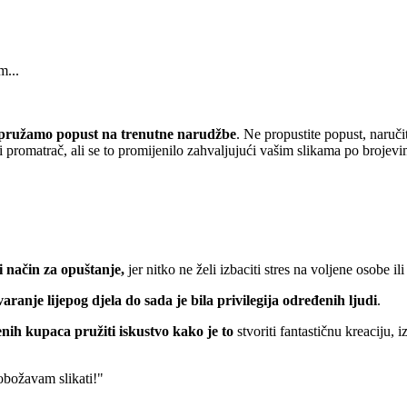
m...
pružamo popust
na trenutne narudžbe
. Ne propustite popust, naruči
 promatrač, ali se to promijenilo zahvaljujući vašim slikama po brojevi
 način za opuštanje,
jer nitko ne želi izbaciti stres na voljene osobe ili
varanje lijepog djela do sada je bila privilegija određenih ljudi
.
nih kupaca pružiti iskustvo kako je to
stvoriti fantastičnu kreaciju, 
 obožavam slikati!"