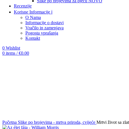
Slike po brojevima za djecu
NOVO
Recenzije
Korisne Informacije ℹ️
O Nama
Informacije o dostavi
Vračilo in zamenjava
Pogosta vprašanja
Kontakt
0
Wishlist
0
items
/
€
0.00
-12%
Click to enlarge
Početna
Slike po brojevima - mrtva priroda, cvijeće
Mrtvi život sa z