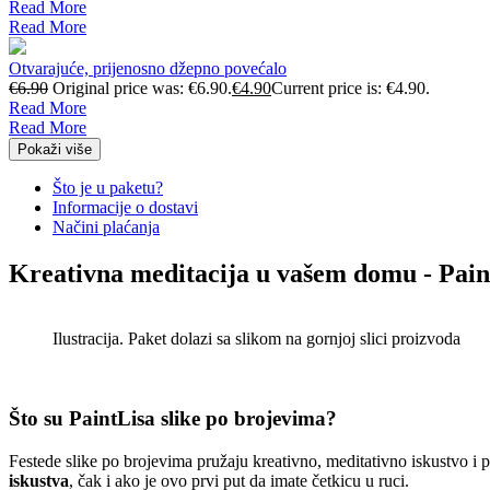
Read More
Read More
Otvarajuće, prijenosno džepno povećalo
€
6.90
Original price was: €6.90.
€
4.90
Current price is: €4.90.
Read More
Read More
Pokaži više
Što je u paketu?
Informacije o dostavi
Načini plaćanja
Kreativna meditacija u vašem domu - Pain
Ilustracija. Paket dolazi sa slikom na gornjoj slici proizvoda
Što su PaintLisa slike po brojevima?
Festede slike po brojevima pružaju kreativno, meditativno iskustvo i
iskustva
, čak i ako je ovo prvi put da imate četkicu u ruci.