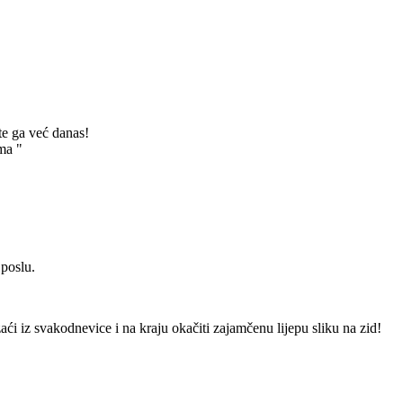
te ga već danas!
ma "
 poslu.
izaći iz svakodnevice i na kraju okačiti zajamčenu lijepu sliku na zid!