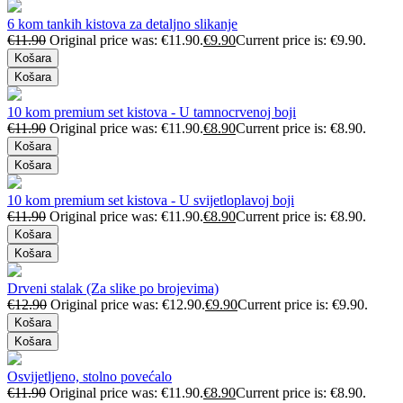
6 kom tankih kistova za detaljno slikanje
€
11.90
Original price was: €11.90.
€
9.90
Current price is: €9.90.
Košara
Košara
10 kom premium set kistova - U tamnocrvenoj boji
€
11.90
Original price was: €11.90.
€
8.90
Current price is: €8.90.
Košara
Košara
10 kom premium set kistova - U svijetloplavoj boji
€
11.90
Original price was: €11.90.
€
8.90
Current price is: €8.90.
Košara
Košara
Drveni stalak (Za slike po brojevima)
€
12.90
Original price was: €12.90.
€
9.90
Current price is: €9.90.
Košara
Košara
Osvijetljeno, stolno povećalo
€
11.90
Original price was: €11.90.
€
8.90
Current price is: €8.90.