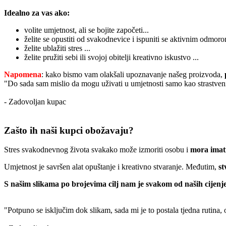
Idealno za vas ako:
volite umjetnost, ali se bojite započeti...
želite se opustiti od svakodnevice i ispuniti se aktivnim odmoro
želite ublažiti stres ...
želite pružiti sebi ili svojoj obitelji kreativno iskustvo ...
Napomena
: kako bismo vam olakšali upoznavanje našeg proizvoda,
"Do sada sam mislio da mogu uživati u umjetnosti samo kao strastveni
- Zadovoljan kupac
Zašto ih naši kupci obožavaju?
Stres svakodnevnog života svakako može izmoriti osobu i
mora imati
Umjetnost je savršen alat opuštanje i kreativno stvaranje. Međutim,
st
S našim slikama po brojevima cilj nam je svakom od naših cijenje
"Potpuno se isključim dok slikam, sada mi je to postala tjedna rutina,