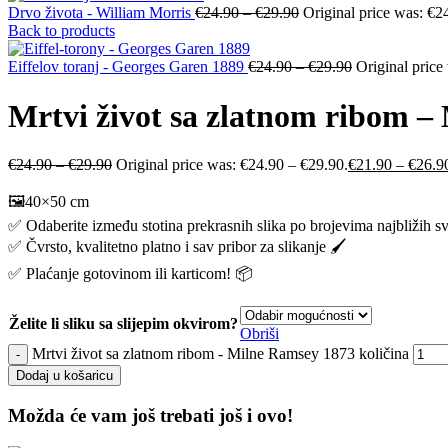
Drvo života - William Morris
€
24.90
–
€
29.90
Original price was: €2
Back to products
Eiffelov toranj - Georges Garen 1889
€
24.90
–
€
29.90
Original price
Mrtvi život sa zlatnom ribom –
€
24.90
–
€
29.90
Original price was: €24.90 – €29.90.
€
21.90
–
€
26.9
🖼️40×50 cm
✅ Odaberite između stotina prekrasnih slika po brojevima najbližih s
✅ Čvrsto, kvalitetno platno i sav pribor za slikanje 🖌️
✅ Plaćanje gotovinom ili karticom! 📦
Želite li sliku sa slijepim okvirom?
Obriši
Mrtvi život sa zlatnom ribom - Milne Ramsey 1873 količina
Dodaj u košaricu
Možda će vam još trebati još i ovo!