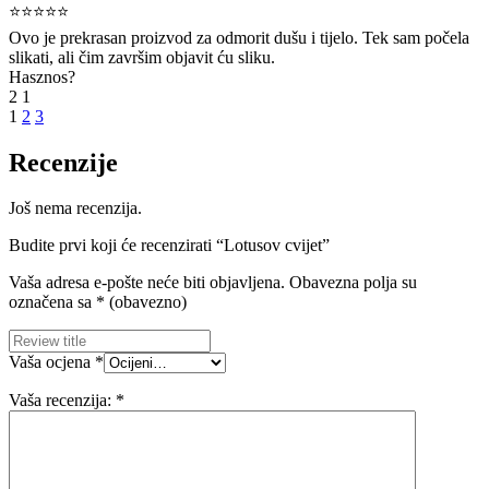
⭐⭐⭐⭐⭐
Ovo je prekrasan proizvod za odmorit dušu i tijelo. Tek sam počela
slikati, ali čim završim objavit ću sliku.
Hasznos?
2
1
1
2
3
Recenzije
Još nema recenzija.
Budite prvi koji će recenzirati “Lotusov cvijet”
Vaša adresa e-pošte neće biti objavljena.
Obavezna polja su
označena sa
* (obavezno)
Vaša ocjena
*
Vaša recenzija:
*