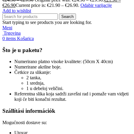
€
26.90
Current price is: €21.90 – €26.90.
Odabir varijacije
Add to wishlist
Search
Start typing to see products you are looking for.
Meni
Trgovina
0
items
Košarica
Što je u paketu?
Numerirano platno visoke kvalitete: (50cm X 40cm)
Numerirane akrilne boje.
Četkice za slikanje:
2 tanka,
1 srednja,
1 u debeloj veličini.
Referentna slika koja sadrži završni rad i pomaže vam vidjeti
koji će biti konačni rezultat.
Szállítási információk
Mogućnosti dostave su:
Utovar