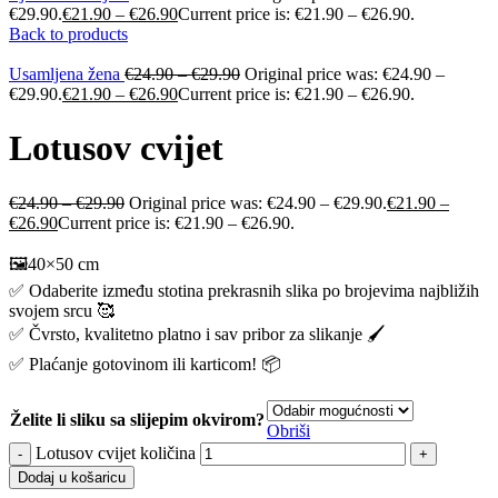
€29.90.
€
21.90
–
€
26.90
Current price is: €21.90 – €26.90.
Back to products
Usamljena žena
€
24.90
–
€
29.90
Original price was: €24.90 –
€29.90.
€
21.90
–
€
26.90
Current price is: €21.90 – €26.90.
Lotusov cvijet
€
24.90
–
€
29.90
Original price was: €24.90 – €29.90.
€
21.90
–
€
26.90
Current price is: €21.90 – €26.90.
🖼️40×50 cm
✅ Odaberite između stotina prekrasnih slika po brojevima najbližih
svojem srcu 🥰
✅ Čvrsto, kvalitetno platno i sav pribor za slikanje 🖌️
✅ Plaćanje gotovinom ili karticom! 📦
Želite li sliku sa slijepim okvirom?
Obriši
Lotusov cvijet količina
Dodaj u košaricu