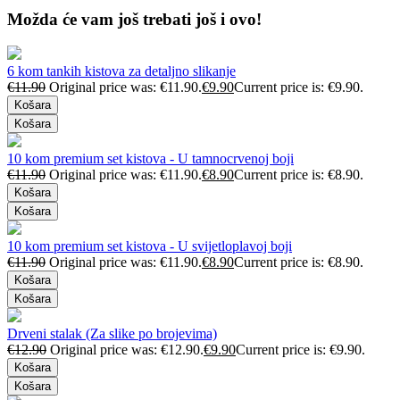
Možda će vam još trebati još i ovo!
6 kom tankih kistova za detaljno slikanje
€
11.90
Original price was: €11.90.
€
9.90
Current price is: €9.90.
Košara
Košara
10 kom premium set kistova - U tamnocrvenoj boji
€
11.90
Original price was: €11.90.
€
8.90
Current price is: €8.90.
Košara
Košara
10 kom premium set kistova - U svijetloplavoj boji
€
11.90
Original price was: €11.90.
€
8.90
Current price is: €8.90.
Košara
Košara
Drveni stalak (Za slike po brojevima)
€
12.90
Original price was: €12.90.
€
9.90
Current price is: €9.90.
Košara
Košara