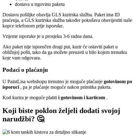
dostava u trgovinu paketa
Dostavu pošiljke obavlja GLS kurirska služba. Paket ima ID
praćenja, a GLS kurirska služba također pokušava obavijestiti naše
kupce telefonom prije isporuke.
Vrijeme isporuke je u prosjeku 3-6 radna dana.
Ako paket nije isporučen drugi put, kurir će ostaviti paket u
obližnjoj pošti, tako da ga možete preuzeti u bilo kojem trenutku
koje vam odgovara.
Podaci o plaćanju
U PaintLisa webshopu trenutno je moguće plaćanje
gotovinom po
isporuci
, pa je plaćanje moguće nakon primitka paketa.
Kod kurira je moguće platiti
i gotovinom i karticom
.
Koji biste poklon željeli dodati svojoj
narudžbi? 🤔