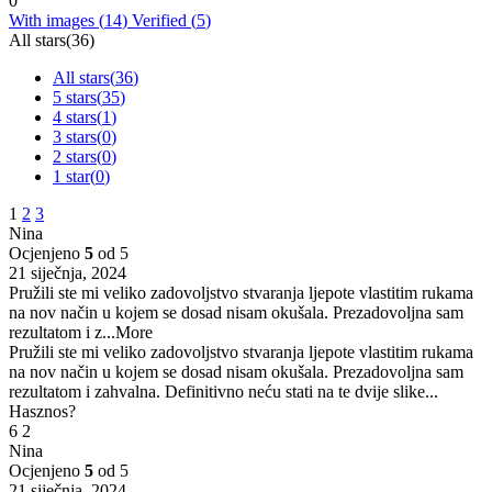
0
With images (
14
)
Verified (
5
)
All stars(
36
)
All stars(
36
)
5 stars(
35
)
4 stars(
1
)
3 stars(
0
)
2 stars(
0
)
1 star(
0
)
1
2
3
Nina
Ocjenjeno
5
od 5
21 siječnja, 2024
Pružili ste mi veliko zadovoljstvo stvaranja ljepote vlastitim rukama
na nov način u kojem se dosad nisam okušala. Prezadovoljna sam
rezultatom i z
...More
Pružili ste mi veliko zadovoljstvo stvaranja ljepote vlastitim rukama
na nov način u kojem se dosad nisam okušala. Prezadovoljna sam
rezultatom i zahvalna. Definitivno neću stati na te dvije slike...
Hasznos?
6
2
Nina
Ocjenjeno
5
od 5
21 siječnja, 2024