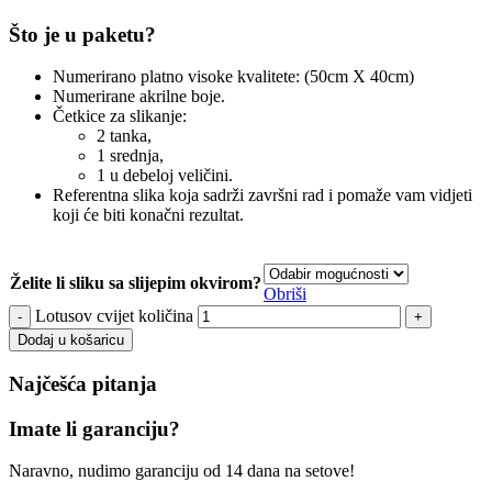
Što je u paketu?
Numerirano platno visoke kvalitete: (50cm X 40cm)
Numerirane akrilne boje.
Četkice za slikanje:
2 tanka,
1 srednja,
1 u debeloj veličini.
Referentna slika koja sadrži završni rad i pomaže vam vidjeti
koji će biti konačni rezultat.
Želite li sliku sa slijepim okvirom?
Obriši
Lotusov cvijet količina
Dodaj u košaricu
Najčešća pitanja
Imate li garanciju?
Naravno, nudimo garanciju od 14 dana na setove!