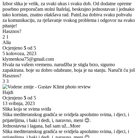
Izbor slika je velik, za svaki ukus i svaku dob. Od dodatne opreme
posebno preporučam stolni štafelaj, beskrajno jednostavan i jednako
tako koristan, znatno olakšava rad. PainLisa dobiva svaku pohvalu
za komunikaciju, za rješavanje svakog problema i odgovor na svako
pitanje!
Hasznos?
2
1
Alla
Ocjenjeno
5
od 5
5 kolovoza, 2023
klymenkoa75@gmail.com
Hvala na vašem vremenu. narudžba je stigla brzo, sigurno
zapakirana. boje su dobro odabrane, boja je na stanju. Naručit ću još
Hasznos?
3
3
Hajdi
Ocjenjeno
5
od 5
13 svibnja, 2023
Slika koja se svima sviđa
Slika mediteranskog gradića se svidjela apsolutno svima, i djeci, i
prijateljima, i baki i dedi, i, naravno, meni 😊.
Jednostavna i lagana, baš sam už
...More
Slika mediteranskog gradića se svidjela apsolutno svima, i djeci, i
prijateljima, i baki i dedi, i, naravno, meni 😊.