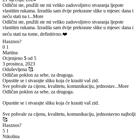
Odlični ste, pružili ste mi veliko zadovoljstvo stvaranja ljepote
vlastitim rukama. Izradila sam dvije prekrasne slike u mjesec dana i
neću stati na t
...More
Odlični ste, pružili ste mi veliko zadovoljstvo stvaranja ljepote
vlastitim rukama. Izradila sam dvije prekrasne slike u mjesec dana i
neću stati na tome, definitivno.❤️
Hasznos?
0
1
Martina
Ocjenjeno
5
od 5
3 prosinca, 2023
Oduševljena 🥰
Odličan poklon za sebe, za drugoga.
Opustite se i stvarajte sliku koja će krasiti vaš zid.
Sve pohvale za cijenu, kvalitetu, komunikaciju, jednostav
...More
Odličan poklon za sebe, za drugoga.
Opustite se i stvarajte sliku koja će krasiti vaš zid.
Sve pohvale za cijenu, kvalitetu, komunikaciju, jednostavno najbolji
🥰
Hasznos?
5
1
Nikolina