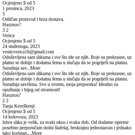
Ocjenjeno
5
od 5
1 prosinca, 2023
5
Odličan proizvod i brza dostava.
Hasznos?
3
2
Verica
Ocjenjeno
5
od 5
24 studenoga, 2023
vesticverica16@gmail.com
Oduševljena sam slikama i sve što ide uz njih. Boje su prekrasne, uz
platno se dobije i dodatna šema u slučaju da se pogriješi na platnu.
Suradnja sav
...More
Oduševljena sam slikama i sve što ide uz njih. Boje su prekrasne, uz
platno se dobije i dodatna šema u slučaju da se pogriješi na platnu.
Suradnja savršena. Sve u svemu, moja preporuka! Idealno za
opuštanje i bijeg od stvarnosti!
Hasznos?
2
2
Tanja Kereškenji
Ocjenjeno
5
od 5
14 kolovoza, 2023
Izbor slika je velik, za svaki ukus i svaku dob. Od dodatne opreme
posebno preporučam stolni štafelaj, beskrajno jednostavan i jednako
tako koristan,
...More