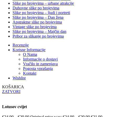
Slike po brojevima – urbane atrakcije
Duhovne slike po brojevima
Slike po brojevima – ljudi i portreti
Slike po brojevima – Dan žena
Apstraktne slike po brojevima
Vintage slike po brojevima
Slike po brojevima – Majčin dan
Pribor za slikanje po brojevima
Recenzije
Korisne Informacije
O Nama
Informacije o dostavi
Vračilo in zamenjava
Pogosta vprašanja
Kontakt
Wishlist
KOŠARICA
ZATVORI
Lotusov cvijet
€
24.90
–
€
29.90
Original price was: €24.90 – €29.90.
€
21.90
–