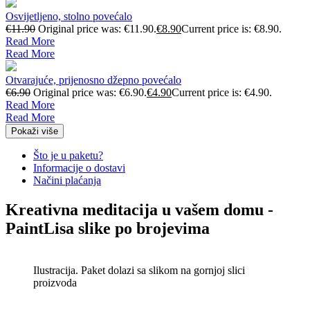
Osvijetljeno, stolno povećalo
€
11.90
Original price was: €11.90.
€
8.90
Current price is: €8.90.
Read More
Read More
Otvarajuće, prijenosno džepno povećalo
€
6.90
Original price was: €6.90.
€
4.90
Current price is: €4.90.
Read More
Read More
Pokaži više
Što je u paketu?
Informacije o dostavi
Načini plaćanja
Kreativna meditacija u vašem domu -
PaintLisa slike po brojevima
Ilustracija. Paket dolazi sa slikom na gornjoj slici
proizvoda