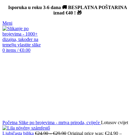
Isporuka u roku 3-6 dana 🚚 BESPLATNA POŠTARINA
iznad
€40
! 🎁
Meni
0
items
/
€
0.00
-12%
Click to enlarge
Početna
Slike po brojevima - mrtva priroda, cvijeće
Lotusov cvijet
Ljubičasta biljka
€
24.90
–
€
29.90
Original price was: €24.90 –