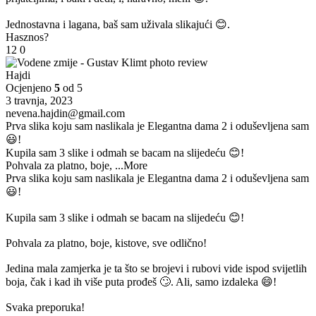
Jednostavna i lagana, baš sam uživala slikajući 😊.
Hasznos?
12
0
Hajdi
Ocjenjeno
5
od 5
3 travnja, 2023
nevena.hajdin@gmail.com
Prva slika koju sam naslikala je Elegantna dama 2 i oduševljena sam
😃!
Kupila sam 3 slike i odmah se bacam na slijedeću 😊!
Pohvala za platno, boje,
...More
Prva slika koju sam naslikala je Elegantna dama 2 i oduševljena sam
😃!
Kupila sam 3 slike i odmah se bacam na slijedeću 😊!
Pohvala za platno, boje, kistove, sve odlično!
Jedina mala zamjerka je ta što se brojevi i rubovi vide ispod svijetlih
boja, čak i kad ih više puta prođeš 🙄. Ali, samo izdaleka 😄!
Svaka preporuka!