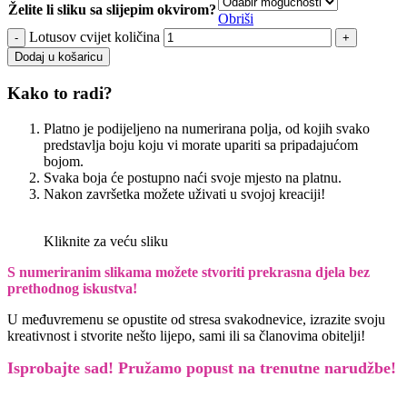
Želite li sliku sa slijepim okvirom?
Obriši
Lotusov cvijet količina
Dodaj u košaricu
Kako to radi?
Platno je podijeljeno na numerirana polja, od kojih svako
predstavlja boju koju vi morate upariti sa pripadajućom
bojom.
Svaka boja će postupno naći svoje mjesto na platnu.
Nakon završetka možete uživati u svojoj kreaciji!
Kliknite za veću sliku
S numeriranim slikama možete stvoriti prekrasna djela bez
prethodnog iskustva!
U međuvremenu se opustite od stresa svakodnevice, izrazite svoju
kreativnost i stvorite nešto lijepo, sami ili sa članovima obitelji!
Isprobajte sad! Pružamo
popust na trenutne narudžbe!