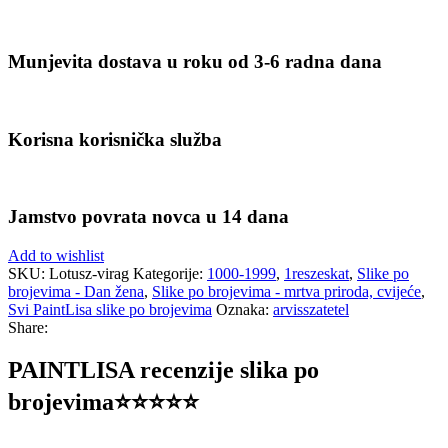
Munjevita dostava u roku od 3-6 radna dana
Korisna korisnička služba
Jamstvo povrata novca u 14 dana
Add to wishlist
SKU:
Lotusz-virag
Kategorije:
1000-1999
,
1reszeskat
,
Slike po
brojevima - Dan žena
,
Slike po brojevima - mrtva priroda, cvijeće
,
Svi PaintLisa slike po brojevima
Oznaka:
arvisszatetel
Share:
PAINTLISA recenzije slika po
brojevima⭐️⭐️⭐️⭐️⭐️