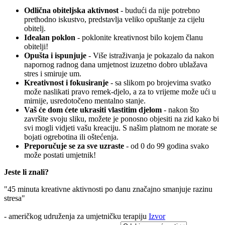
Odlična obiteljska aktivnost
- budući da nije potrebno
prethodno iskustvo, predstavlja veliko opuštanje za cijelu
obitelj.
Idealan poklon
- poklonite kreativnost bilo kojem članu
obitelji!
Opušta i ispunjuje
- Više istraživanja je pokazalo da nakon
napornog radnog dana umjetnost izuzetno dobro ublažava
stres i smiruje um.
Kreativnost i fokusiranje
- sa slikom po brojevima svatko
može naslikati pravo remek-djelo, a za to vrijeme može ući u
mirnije, usredotočeno mentalno stanje.
Vaš će dom ćete ukrasiti vlastitim djelom
- nakon što
završite svoju sliku, možete je ponosno objesiti na zid kako bi
svi mogli vidjeti vašu kreaciju. S našim platnom ne morate se
bojati ogrebotina ili oštećenja.
Preporučuje se za sve uzraste
- od 0 do 99 godina svako
može postati umjetnik!
Jeste li znali?
"45 minuta kreativne aktivnosti po danu značajno smanjuje razinu
stresa"
- američkog udruženja za umjetničku terapiju
Izvor