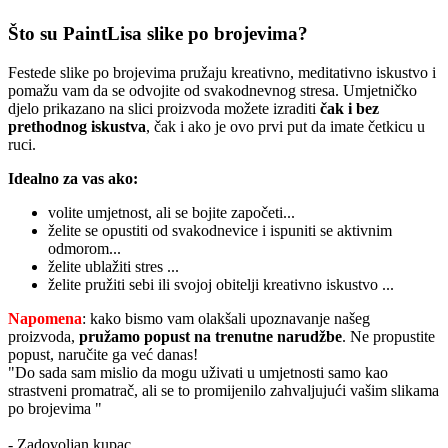
Što su PaintLisa slike po brojevima?
Festede slike po brojevima pružaju kreativno, meditativno iskustvo i
pomažu vam da se odvojite od svakodnevnog stresa. Umjetničko
djelo prikazano na slici proizvoda možete izraditi
čak i bez
prethodnog iskustva
, čak i ako je ovo prvi put da imate četkicu u
ruci.
Idealno za vas ako:
volite umjetnost, ali se bojite započeti...
želite se opustiti od svakodnevice i ispuniti se aktivnim
odmorom...
želite ublažiti stres ...
želite pružiti sebi ili svojoj obitelji kreativno iskustvo ...
Napomena
: kako bismo vam olakšali upoznavanje našeg
proizvoda,
pružamo popust
na trenutne narudžbe
. Ne propustite
popust, naručite ga već danas!
"Do sada sam mislio da mogu uživati u umjetnosti samo kao
strastveni promatrač, ali se to promijenilo zahvaljujući vašim slikama
po brojevima "
- Zadovoljan kupac