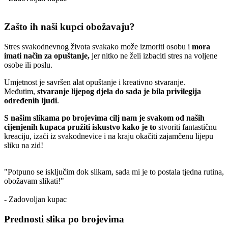
Zašto ih naši kupci obožavaju?
Stres svakodnevnog života svakako može izmoriti osobu i
mora
imati način za opuštanje,
jer nitko ne želi izbaciti stres na voljene
osobe ili poslu.
Umjetnost je savršen alat opuštanje i kreativno stvaranje.
Međutim,
stvaranje lijepog djela do sada je bila privilegija
određenih ljudi
.
S našim slikama po brojevima cilj nam je svakom od naših
cijenjenih kupaca pružiti iskustvo kako je to
stvoriti fantastičnu
kreaciju, izaći iz svakodnevice i na kraju okačiti zajamčenu lijepu
sliku na zid!
"Potpuno se isključim dok slikam, sada mi je to postala tjedna rutina,
obožavam slikati!"
- Zadovoljan kupac
Prednosti slika po brojevima