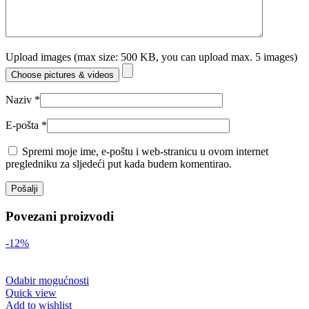
Upload images (max size: 500 KB, you can upload max. 5 images)
Choose pictures & videos
Naziv
*
E-pošta
*
Spremi moje ime, e-poštu i web-stranicu u ovom internet
pregledniku za sljedeći put kada budem komentirao.
Povezani proizvodi
-12%
Odabir mogućnosti
Quick view
Add to wishlist