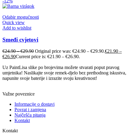
-12%
Odabir mogućnosti
Quick view
Add to wishlist
Smeđi cvjetovi
€
24.90
–
€
29.90
Original price was: €24.90 – €29.90.
€
21.90
–
€
26.90
Current price is: €21.90 – €26.90.
Uz PaintLisa slike po brojevima možete stvarati poput pravog
umjetnika! Naslikajte svoje remek-djelo bez prethodnog iskustva,
napunite svoje baterije i izrazite svoju kreativnost!
Važne poveznice
Informacije o dostavi
Povrat i zamjena
Najčešća pitanja
Kontakt
Kontakt