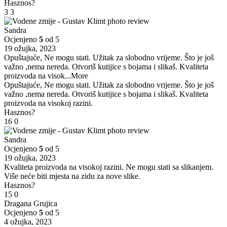
Hasznos?
3
3
Sandra
Ocjenjeno
5
od 5
19 ožujka, 2023
Opuštajuće, Ne mogu stati. Užitak za slobodno vrijeme. Što je još
važno ,nema nereda. Otvoriš kutijice s bojama i slikaš. Kvaliteta
proizvoda na visok
...More
Opuštajuće, Ne mogu stati. Užitak za slobodno vrijeme. Što je još
važno ,nema nereda. Otvoriš kutijice s bojama i slikaš. Kvaliteta
proizvoda na visokoj razini.
Hasznos?
16
0
Sandra
Ocjenjeno
5
od 5
19 ožujka, 2023
Kvaliteta proizvoda na visokoj razini. Ne mogu stati sa slikanjem.
Više neće biti mjesta na zidu za nove slike.
Hasznos?
15
0
Dragana Grujica
Ocjenjeno
5
od 5
4 ožujka, 2023