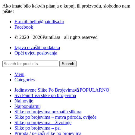
Ako imate bilo kakvih pitanja o kupnji ili proizvodu, slobodno nam
pišite!
E-mail: hello@paintlisa.hr
Facebook
© 2020 - 2026PaintLisa - all rights reserved
Izjava o zaštiti podataka
Opći uvjeti poslovanja
Search
Meni
Categories
Jedinstvene Slike Po Brojevima🎨
POPULARNO
Svi PaintLisa slike po brojevima
Najnovije
Najpopularnij
Slike po brojevima poznatih slikara
Slike po brojevima – mrtva priroda, cvijeće
Slike po brojevima – životinje
Slike po brojevima – psi
Priroda / pejzaži slike po brojevima