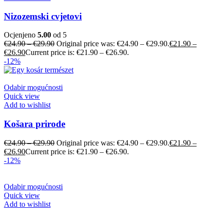
Nizozemski cvjetovi
Ocjenjeno
5.00
od 5
€
24.90
–
€
29.90
Original price was: €24.90 – €29.90.
€
21.90
–
€
26.90
Current price is: €21.90 – €26.90.
-12%
Odabir mogućnosti
Quick view
Add to wishlist
Košara prirode
€
24.90
–
€
29.90
Original price was: €24.90 – €29.90.
€
21.90
–
€
26.90
Current price is: €21.90 – €26.90.
-12%
Odabir mogućnosti
Quick view
Add to wishlist