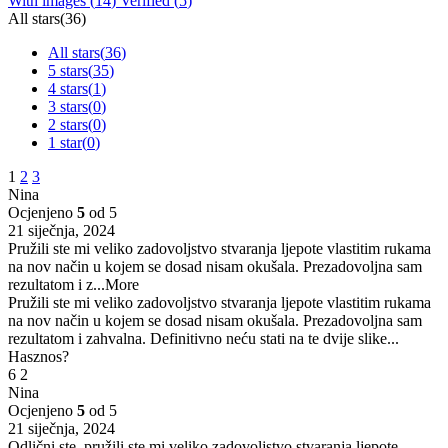
With images (
14
)
Verified (
5
)
All stars(
36
)
All stars(
36
)
5 stars(
35
)
4 stars(
1
)
3 stars(
0
)
2 stars(
0
)
1 star(
0
)
1
2
3
Nina
Ocjenjeno
5
od 5
21 siječnja, 2024
Pružili ste mi veliko zadovoljstvo stvaranja ljepote vlastitim rukama
na nov način u kojem se dosad nisam okušala. Prezadovoljna sam
rezultatom i z
...More
Pružili ste mi veliko zadovoljstvo stvaranja ljepote vlastitim rukama
na nov način u kojem se dosad nisam okušala. Prezadovoljna sam
rezultatom i zahvalna. Definitivno neću stati na te dvije slike...
Hasznos?
6
2
Nina
Ocjenjeno
5
od 5
21 siječnja, 2024
Odlični ste, pružili ste mi veliko zadovoljstvo stvaranja ljepote