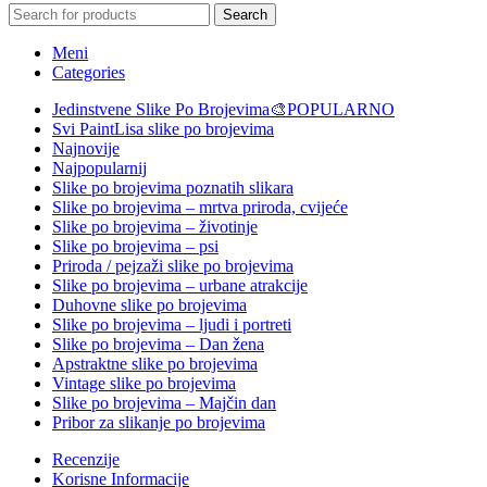
Search
Meni
Categories
Jedinstvene Slike Po Brojevima🎨
POPULARNO
Svi PaintLisa slike po brojevima
Najnovije
Najpopularnij
Slike po brojevima poznatih slikara
Slike po brojevima – mrtva priroda, cvijeće
Slike po brojevima – životinje
Slike po brojevima – psi
Priroda / pejzaži slike po brojevima
Slike po brojevima – urbane atrakcije
Duhovne slike po brojevima
Slike po brojevima – ljudi i portreti
Slike po brojevima – Dan žena
Apstraktne slike po brojevima
Vintage slike po brojevima
Slike po brojevima – Majčin dan
Pribor za slikanje po brojevima
Recenzije
Korisne Informacije