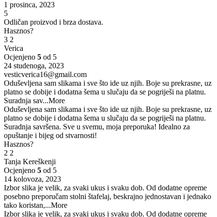
1 prosinca, 2023
5
Odličan proizvod i brza dostava.
Hasznos?
3
2
Verica
Ocjenjeno
5
od 5
24 studenoga, 2023
vesticverica16@gmail.com
Oduševljena sam slikama i sve što ide uz njih. Boje su prekrasne, uz
platno se dobije i dodatna šema u slučaju da se pogriješi na platnu.
Suradnja sav
...More
Oduševljena sam slikama i sve što ide uz njih. Boje su prekrasne, uz
platno se dobije i dodatna šema u slučaju da se pogriješi na platnu.
Suradnja savršena. Sve u svemu, moja preporuka! Idealno za
opuštanje i bijeg od stvarnosti!
Hasznos?
2
2
Tanja Kereškenji
Ocjenjeno
5
od 5
14 kolovoza, 2023
Izbor slika je velik, za svaki ukus i svaku dob. Od dodatne opreme
posebno preporučam stolni štafelaj, beskrajno jednostavan i jednako
tako koristan,
...More
Izbor slika je velik, za svaki ukus i svaku dob. Od dodatne opreme