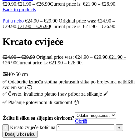
€29.90.
€
21.90
–
€
26.90
Current price is: €21.90 – €26.90.
Back to products
Put u nebo
€
24.90
–
€
29.90
Original price was: €24.90 –
€29.90.
€
21.90
–
€
26.90
Current price is: €21.90 – €26.90.
Krcato cvijeće
€
24.90
–
€
29.90
Original price was: €24.90 – €29.90.
€
21.90
–
€
26.90
Current price is: €21.90 – €26.90.
🖼️40×50 cm
✅ Odaberite između stotina prekrasnih slika po brojevima najbližih
svojem srcu 🥰
✅ Čvrsto, kvalitetno platno i sav pribor za slikanje 🖌️
✅ Plaćanje gotovinom ili karticom! 📦
Želite li sliku sa slijepim okvirom?
Obriši
Krcato cvijeće količina
Dodaj u košaricu