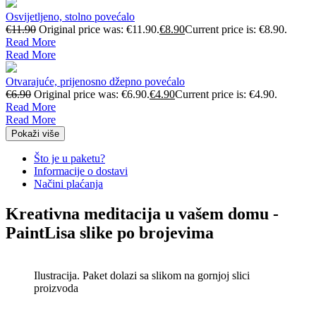
Osvijetljeno, stolno povećalo
€
11.90
Original price was: €11.90.
€
8.90
Current price is: €8.90.
Read More
Read More
Otvarajuće, prijenosno džepno povećalo
€
6.90
Original price was: €6.90.
€
4.90
Current price is: €4.90.
Read More
Read More
Pokaži više
Što je u paketu?
Informacije o dostavi
Načini plaćanja
Kreativna meditacija u vašem domu -
PaintLisa slike po brojevima
Ilustracija. Paket dolazi sa slikom na gornjoj slici
proizvoda