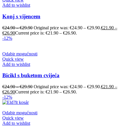
Add to wishlist
Konj s vijencem
€
24.90
–
€
29.90
Original price was: €24.90 – €29.90.
€
21.90
–
€
26.90
Current price is: €21.90 – €26.90.
-12%
Odabir mogućnosti
Quick view
Add to wishlist
Bicikl s buketom cvijeća
€
24.90
–
€
29.90
Original price was: €24.90 – €29.90.
€
21.90
–
€
26.90
Current price is: €21.90 – €26.90.
-12%
Odabir mogućnosti
Quick view
Add to wishlist