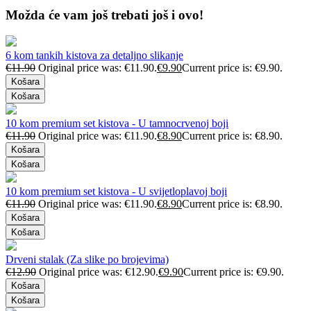
Možda će vam još trebati još i ovo!
6 kom tankih kistova za detaljno slikanje
€
11.90
Original price was: €11.90.
€
9.90
Current price is: €9.90.
Košara
Košara
10 kom premium set kistova - U tamnocrvenoj boji
€
11.90
Original price was: €11.90.
€
8.90
Current price is: €8.90.
Košara
Košara
10 kom premium set kistova - U svijetloplavoj boji
€
11.90
Original price was: €11.90.
€
8.90
Current price is: €8.90.
Košara
Košara
Drveni stalak (Za slike po brojevima)
€
12.90
Original price was: €12.90.
€
9.90
Current price is: €9.90.
Košara
Košara