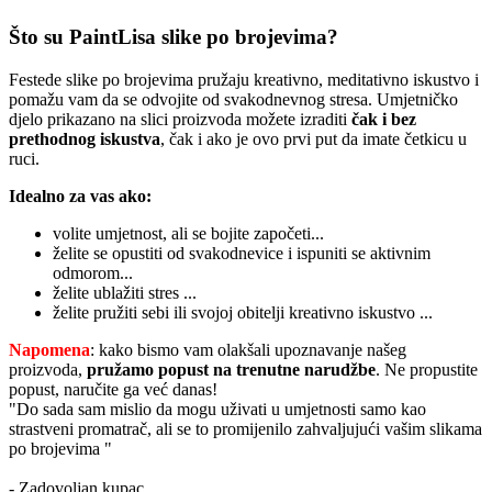
Što su PaintLisa slike po brojevima?
Festede slike po brojevima pružaju kreativno, meditativno iskustvo i
pomažu vam da se odvojite od svakodnevnog stresa. Umjetničko
djelo prikazano na slici proizvoda možete izraditi
čak i bez
prethodnog iskustva
, čak i ako je ovo prvi put da imate četkicu u
ruci.
Idealno za vas ako:
volite umjetnost, ali se bojite započeti...
želite se opustiti od svakodnevice i ispuniti se aktivnim
odmorom...
želite ublažiti stres ...
želite pružiti sebi ili svojoj obitelji kreativno iskustvo ...
Napomena
: kako bismo vam olakšali upoznavanje našeg
proizvoda,
pružamo popust
na trenutne narudžbe
. Ne propustite
popust, naručite ga već danas!
"Do sada sam mislio da mogu uživati u umjetnosti samo kao
strastveni promatrač, ali se to promijenilo zahvaljujući vašim slikama
po brojevima "
- Zadovoljan kupac