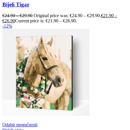
Bijeli Tigar
€
24.90
–
€
29.90
Original price was: €24.90 – €29.90.
€
21.90
–
€
26.90
Current price is: €21.90 – €26.90.
-12%
Odabir mogućnosti
Quick view