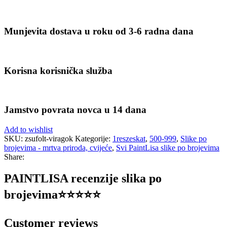
Munjevita dostava u roku od 3-6 radna dana
Korisna korisnička služba
Jamstvo povrata novca u 14 dana
Add to wishlist
SKU:
zsufolt-viragok
Kategorije:
1reszeskat
,
500-999
,
Slike po
brojevima - mrtva priroda, cvijeće
,
Svi PaintLisa slike po brojevima
Share:
PAINTLISA recenzije slika po
brojevima⭐️⭐️⭐️⭐️⭐️
Customer reviews