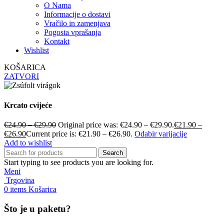
O Nama
Informacije o dostavi
Vračilo in zamenjava
Pogosta vprašanja
Kontakt
Wishlist
KOŠARICA
ZATVORI
Krcato cvijeće
€
24.90
–
€
29.90
Original price was: €24.90 – €29.90.
€
21.90
–
€
26.90
Current price is: €21.90 – €26.90.
Odabir varijacije
Add to wishlist
Search
Start typing to see products you are looking for.
Meni
Trgovina
0
items
Košarica
Što je u paketu?