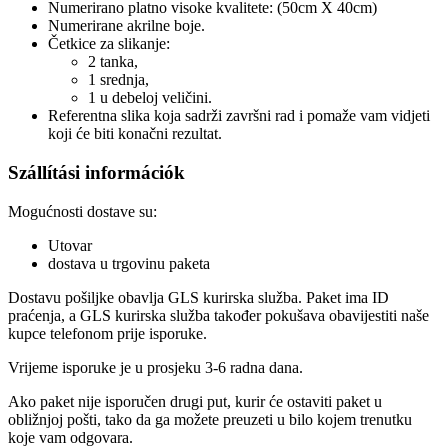
Numerirano platno visoke kvalitete: (50cm X 40cm)
Numerirane akrilne boje.
Četkice za slikanje:
2 tanka,
1 srednja,
1 u debeloj veličini.
Referentna slika koja sadrži završni rad i pomaže vam vidjeti
koji će biti konačni rezultat.
Szállítási információk
Mogućnosti dostave su:
Utovar
dostava u trgovinu paketa
Dostavu pošiljke obavlja GLS kurirska služba. Paket ima ID
praćenja, a GLS kurirska služba također pokušava obavijestiti naše
kupce telefonom prije isporuke.
Vrijeme isporuke je u prosjeku 3-6 radna dana.
Ako paket nije isporučen drugi put, kurir će ostaviti paket u
obližnjoj pošti, tako da ga možete preuzeti u bilo kojem trenutku
koje vam odgovara.