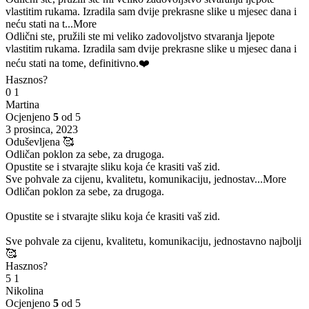
vlastitim rukama. Izradila sam dvije prekrasne slike u mjesec dana i
neću stati na t
...More
Odlični ste, pružili ste mi veliko zadovoljstvo stvaranja ljepote
vlastitim rukama. Izradila sam dvije prekrasne slike u mjesec dana i
neću stati na tome, definitivno.❤️
Hasznos?
0
1
Martina
Ocjenjeno
5
od 5
3 prosinca, 2023
Oduševljena 🥰
Odličan poklon za sebe, za drugoga.
Opustite se i stvarajte sliku koja će krasiti vaš zid.
Sve pohvale za cijenu, kvalitetu, komunikaciju, jednostav
...More
Odličan poklon za sebe, za drugoga.
Opustite se i stvarajte sliku koja će krasiti vaš zid.
Sve pohvale za cijenu, kvalitetu, komunikaciju, jednostavno najbolji
🥰
Hasznos?
5
1
Nikolina
Ocjenjeno
5
od 5