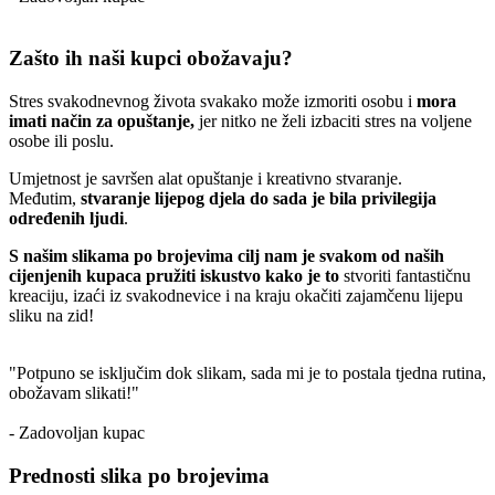
Zašto ih naši kupci obožavaju?
Stres svakodnevnog života svakako može izmoriti osobu i
mora
imati način za opuštanje,
jer nitko ne želi izbaciti stres na voljene
osobe ili poslu.
Umjetnost je savršen alat opuštanje i kreativno stvaranje.
Međutim,
stvaranje lijepog djela do sada je bila privilegija
određenih ljudi
.
S našim slikama po brojevima cilj nam je svakom od naših
cijenjenih kupaca pružiti iskustvo kako je to
stvoriti fantastičnu
kreaciju, izaći iz svakodnevice i na kraju okačiti zajamčenu lijepu
sliku na zid!
"Potpuno se isključim dok slikam, sada mi je to postala tjedna rutina,
obožavam slikati!"
- Zadovoljan kupac
Prednosti slika po brojevima