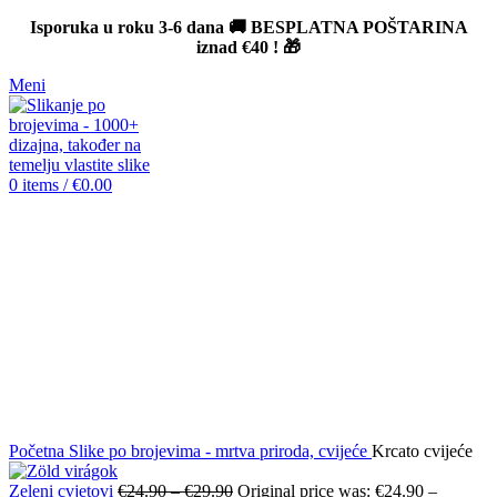
Isporuka u roku 3-6 dana 🚚 BESPLATNA POŠTARINA
iznad
€40
! 🎁
Meni
0
items
/
€
0.00
-12%
Click to enlarge
Početna
Slike po brojevima - mrtva priroda, cvijeće
Krcato cvijeće
Zeleni cvjetovi
€
24.90
–
€
29.90
Original price was: €24.90 –