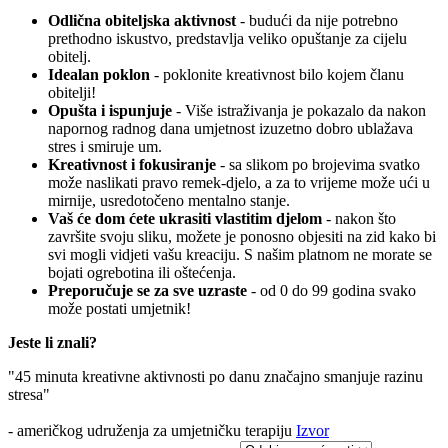
Odlična obiteljska aktivnost
- budući da nije potrebno
prethodno iskustvo, predstavlja veliko opuštanje za cijelu
obitelj.
Idealan poklon
- poklonite kreativnost bilo kojem članu
obitelji!
Opušta i ispunjuje
- Više istraživanja je pokazalo da nakon
napornog radnog dana umjetnost izuzetno dobro ublažava
stres i smiruje um.
Kreativnost i fokusiranje
- sa slikom po brojevima svatko
može naslikati pravo remek-djelo, a za to vrijeme može ući u
mirnije, usredotočeno mentalno stanje.
Vaš će dom ćete ukrasiti vlastitim djelom
- nakon što
završite svoju sliku, možete je ponosno objesiti na zid kako bi
svi mogli vidjeti vašu kreaciju. S našim platnom ne morate se
bojati ogrebotina ili oštećenja.
Preporučuje se za sve uzraste
- od 0 do 99 godina svako
može postati umjetnik!
Jeste li znali?
"45 minuta kreativne aktivnosti po danu značajno smanjuje razinu
stresa"
- američkog udruženja za umjetničku terapiju
Izvor