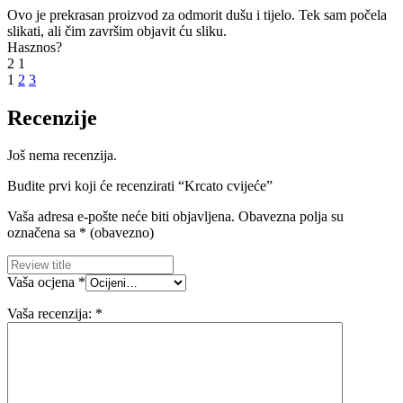
Ovo je prekrasan proizvod za odmorit dušu i tijelo. Tek sam počela
slikati, ali čim završim objavit ću sliku.
Hasznos?
2
1
1
2
3
Recenzije
Još nema recenzija.
Budite prvi koji će recenzirati “Krcato cvijeće”
Vaša adresa e-pošte neće biti objavljena.
Obavezna polja su
označena sa
* (obavezno)
Vaša ocjena
*
Vaša recenzija:
*