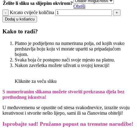
Želite li sliku sa slijepim okvirom?
Obriši
Krcato cvijeće količina
Dodaj u košaricu
Kako to radi?
Platno je podijeljeno na numerirana polja, od kojih svako
predstavlja boju koju vi morate upariti sa pripadajućom
bojom.
Svaka boja će postupno naći svoje mjesto na platnu.
Nakon završetka možete uživati u svojoj kreaciji!
Kliknite za veću sliku
S numeriranim slikama možete stvoriti prekrasna djela bez
prethodnog iskustva!
U međuvremenu se opustite od stresa svakodnevice, izrazite svoju
kreativnost i stvorite nešto lijepo, sami ili sa članovima obitelji!
Isprobajte sad! Pružamo
popust na trenutne narudžbe!