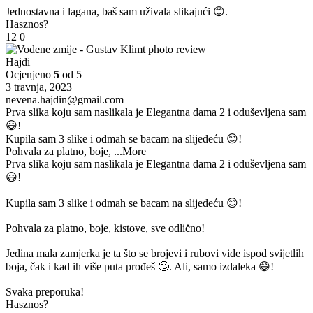
Jednostavna i lagana, baš sam uživala slikajući 😊.
Hasznos?
12
0
Hajdi
Ocjenjeno
5
od 5
3 travnja, 2023
nevena.hajdin@gmail.com
Prva slika koju sam naslikala je Elegantna dama 2 i oduševljena sam
😃!
Kupila sam 3 slike i odmah se bacam na slijedeću 😊!
Pohvala za platno, boje,
...More
Prva slika koju sam naslikala je Elegantna dama 2 i oduševljena sam
😃!
Kupila sam 3 slike i odmah se bacam na slijedeću 😊!
Pohvala za platno, boje, kistove, sve odlično!
Jedina mala zamjerka je ta što se brojevi i rubovi vide ispod svijetlih
boja, čak i kad ih više puta prođeš 🙄. Ali, samo izdaleka 😄!
Svaka preporuka!
Hasznos?