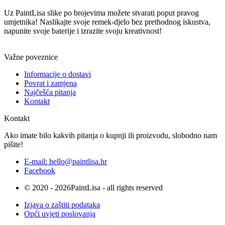
Uz PaintLisa slike po brojevima možete stvarati poput pravog
umjetnika! Naslikajte svoje remek-djelo bez prethodnog iskustva,
napunite svoje baterije i izrazite svoju kreativnost!
Važne poveznice
Informacije o dostavi
Povrat i zamjena
Najčešća pitanja
Kontakt
Kontakt
Ako imate bilo kakvih pitanja o kupnji ili proizvodu, slobodno nam
pišite!
E-mail: hello@paintlisa.hr
Facebook
© 2020 - 2026PaintLisa - all rights reserved
Izjava o zaštiti podataka
Opći uvjeti poslovanja