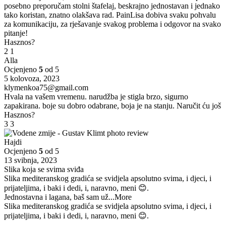
posebno preporučam stolni štafelaj, beskrajno jednostavan i jednako
tako koristan, znatno olakšava rad. PainLisa dobiva svaku pohvalu
za komunikaciju, za rješavanje svakog problema i odgovor na svako
pitanje!
Hasznos?
2
1
Alla
Ocjenjeno
5
od 5
5 kolovoza, 2023
klymenkoa75@gmail.com
Hvala na vašem vremenu. narudžba je stigla brzo, sigurno
zapakirana. boje su dobro odabrane, boja je na stanju. Naručit ću još
Hasznos?
3
3
Hajdi
Ocjenjeno
5
od 5
13 svibnja, 2023
Slika koja se svima sviđa
Slika mediteranskog gradića se svidjela apsolutno svima, i djeci, i
prijateljima, i baki i dedi, i, naravno, meni 😊.
Jednostavna i lagana, baš sam už
...More
Slika mediteranskog gradića se svidjela apsolutno svima, i djeci, i
prijateljima, i baki i dedi, i, naravno, meni 😊.