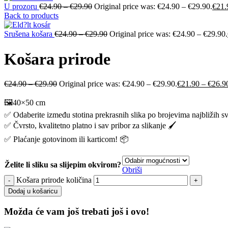
U prozoru
€
24.90
–
€
29.90
Original price was: €24.90 – €29.90.
€
21.
Back to products
Srušena košara
€
24.90
–
€
29.90
Original price was: €24.90 – €29.90.
Košara prirode
€
24.90
–
€
29.90
Original price was: €24.90 – €29.90.
€
21.90
–
€
26.9
🖼️40×50 cm
✅ Odaberite između stotina prekrasnih slika po brojevima najbližih s
✅ Čvrsto, kvalitetno platno i sav pribor za slikanje 🖌️
✅ Plaćanje gotovinom ili karticom! 📦
Želite li sliku sa slijepim okvirom?
Obriši
Košara prirode količina
Dodaj u košaricu
Možda će vam još trebati još i ovo!