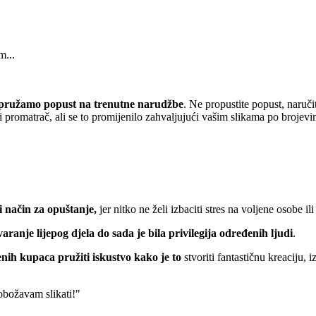
m...
pružamo popust
na trenutne narudžbe
. Ne propustite popust, naruči
 promatrač, ali se to promijenilo zahvaljujući vašim slikama po brojevi
 način za opuštanje,
jer nitko ne želi izbaciti stres na voljene osobe ili
varanje lijepog djela do sada je bila privilegija određenih ljudi
.
nih kupaca pružiti iskustvo kako je to
stvoriti fantastičnu kreaciju, 
 obožavam slikati!"