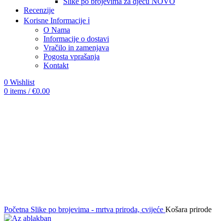
Slike po brojevima za djecu
NOVO
Recenzije
Korisne Informacije ℹ️
O Nama
Informacije o dostavi
Vračilo in zamenjava
Pogosta vprašanja
Kontakt
0
Wishlist
0
items
/
€
0.00
-12%
Click to enlarge
Početna
Slike po brojevima - mrtva priroda, cvijeće
Košara prirode