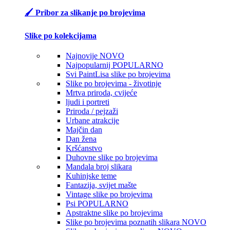
🖌️ Pribor za slikanje po brojevima
Slike po kolekcijama
Najnovije
NOVO
Najpopularnij
POPULARNO
Svi PaintLisa slike po brojevima
Slike po brojevima - životinje
Mrtva priroda, cvijeće
ljudi i portreti
Priroda / pejzaži
Urbane atrakcije
Majčin dan
Dan žena
Kršćanstvo
Duhovne slike po brojevima
Mandala broj slikara
Kuhinjske teme
Fantazija, svijet mašte
Vintage slike po brojevima
Psi
POPULARNO
Apstraktne slike po brojevima
Slike po brojevima poznatih slikara
NOVO