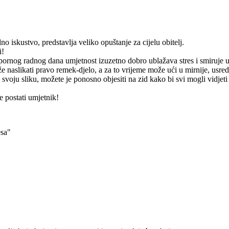
o iskustvo, predstavlja veliko opuštanje za cijelu obitelj.
i!
apornog radnog dana umjetnost izuzetno dobro ublažava stres i smiruje 
 naslikati pravo remek-djelo, a za to vrijeme može ući u mirnije, usre
 svoju sliku, možete je ponosno objesiti na zid kako bi svi mogli vidjeti
 postati umjetnik!
esa"