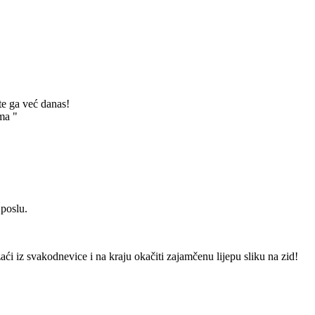
te ga već danas!
ma "
 poslu.
izaći iz svakodnevice i na kraju okačiti zajamčenu lijepu sliku na zid!