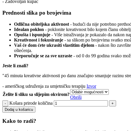
- Zadovoljan kupac
Prednosti slika po brojevima
Odlična obiteljska aktivnost
- budući da nije potrebno prethodn
Idealan poklon
- poklonite kreativnost bilo kojem članu obitelj
Opušta i ispunjuje
- Više istraživanja je pokazalo da nakon n
Kreativnost i fokusiranje
- sa slikom po brojevima svatko može
Vaš će dom ćete ukrasiti vlastitim djelom
- nakon što završite
oštećenja.
Preporučuje se za sve uzraste
- od 0 do 99 godina svako može
Jeste li znali?
"45 minuta kreativne aktivnosti po danu značajno smanjuje razinu str
- američkog udruženja za umjetničku terapiju
Izvor
Želite li sliku sa slijepim okvirom?
Obriši
Košara prirode količina
Dodaj u košaricu
Kako to radi?