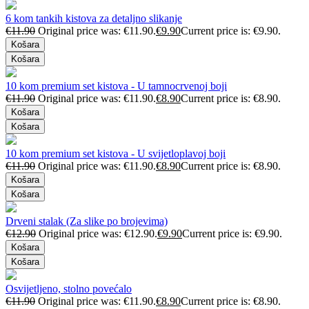
6 kom tankih kistova za detaljno slikanje
€
11.90
Original price was: €11.90.
€
9.90
Current price is: €9.90.
Košara
Košara
10 kom premium set kistova - U tamnocrvenoj boji
€
11.90
Original price was: €11.90.
€
8.90
Current price is: €8.90.
Košara
Košara
10 kom premium set kistova - U svijetloplavoj boji
€
11.90
Original price was: €11.90.
€
8.90
Current price is: €8.90.
Košara
Košara
Drveni stalak (Za slike po brojevima)
€
12.90
Original price was: €12.90.
€
9.90
Current price is: €9.90.
Košara
Košara
Osvijetljeno, stolno povećalo
€
11.90
Original price was: €11.90.
€
8.90
Current price is: €8.90.