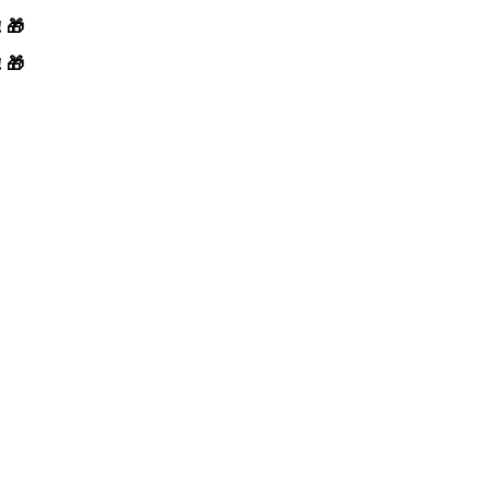
! 🎁
! 🎁