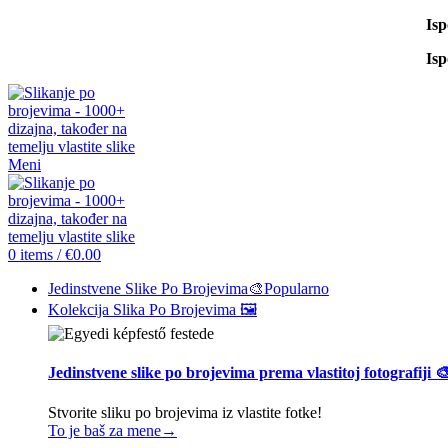
Is
Is
Meni
0
items
/
€
0.00
Jedinstvene Slike Po Brojevima🎨
Popularno
Kolekcija Slika Po Brojevima 🖼️
Jedinstvene slike po brojevima prema vlastitoj fotografiji 
Stvorite sliku po brojevima iz vlastite fotke!
To je baš za mene→