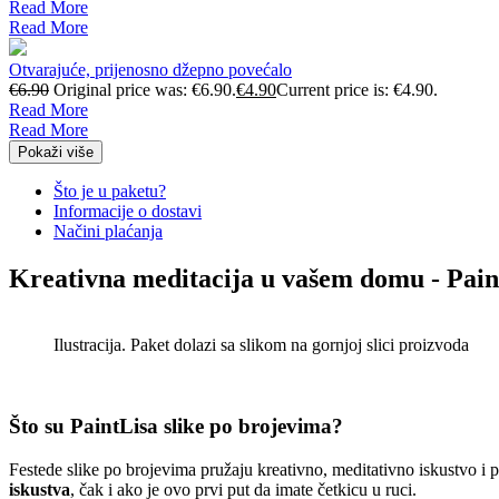
Read More
Read More
Otvarajuće, prijenosno džepno povećalo
€
6.90
Original price was: €6.90.
€
4.90
Current price is: €4.90.
Read More
Read More
Pokaži više
Što je u paketu?
Informacije o dostavi
Načini plaćanja
Kreativna meditacija u vašem domu - Pain
Ilustracija. Paket dolazi sa slikom na gornjoj slici proizvoda
Što su PaintLisa slike po brojevima?
Festede slike po brojevima pružaju kreativno, meditativno iskustvo i
iskustva
, čak i ako je ovo prvi put da imate četkicu u ruci.