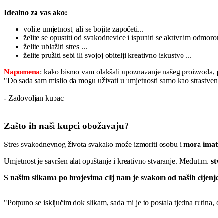
Idealno za vas ako:
volite umjetnost, ali se bojite započeti...
želite se opustiti od svakodnevice i ispuniti se aktivnim odmoro
želite ublažiti stres ...
želite pružiti sebi ili svojoj obitelji kreativno iskustvo ...
Napomena
: kako bismo vam olakšali upoznavanje našeg proizvoda,
"Do sada sam mislio da mogu uživati u umjetnosti samo kao strastveni
- Zadovoljan kupac
Zašto ih naši kupci obožavaju?
Stres svakodnevnog života svakako može izmoriti osobu i
mora imati
Umjetnost je savršen alat opuštanje i kreativno stvaranje. Međutim,
st
S našim slikama po brojevima cilj nam je svakom od naših cijenje
"Potpuno se isključim dok slikam, sada mi je to postala tjedna rutina,