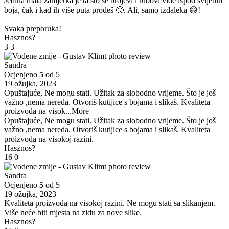
Jedina mala zamjerka je ta što se brojevi i rubovi vide ispod svijetlih
boja, čak i kad ih više puta prođeš 🙄. Ali, samo izdaleka 😄!
Svaka preporuka!
Hasznos?
3
3
Sandra
Ocjenjeno
5
od 5
19 ožujka, 2023
Opuštajuće, Ne mogu stati. Užitak za slobodno vrijeme. Što je još
važno ,nema nereda. Otvoriš kutijice s bojama i slikaš. Kvaliteta
proizvoda na visok
...More
Opuštajuće, Ne mogu stati. Užitak za slobodno vrijeme. Što je još
važno ,nema nereda. Otvoriš kutijice s bojama i slikaš. Kvaliteta
proizvoda na visokoj razini.
Hasznos?
16
0
Sandra
Ocjenjeno
5
od 5
19 ožujka, 2023
Kvaliteta proizvoda na visokoj razini. Ne mogu stati sa slikanjem.
Više neće biti mjesta na zidu za nove slike.
Hasznos?