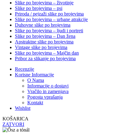
Slike po brojevima – životinje
Slike po brojevima – psi
Priroda / pejzaži slike po brojevima
Slike po brojevima – urbane atrakcije
Duhovne slike po brojevima
Slike po brojevima – ljudi i portreti
Slike po brojevima – Dan žena
Apstraktne slike po brojevima
Vintage slike po brojevima
Slike po brojevima – Majčin dan
Pribor za slikanje po brojevima
Recenzije
Korisne Informacije
O Nama
Informacije o dostavi
Vračilo in zamenjava
Pogosta vprašanja
Kontakt
Wishlist
KOŠARICA
ZATVORI