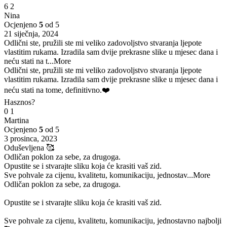
6
2
Nina
Ocjenjeno
5
od 5
21 siječnja, 2024
Odlični ste, pružili ste mi veliko zadovoljstvo stvaranja ljepote
vlastitim rukama. Izradila sam dvije prekrasne slike u mjesec dana i
neću stati na t
...More
Odlični ste, pružili ste mi veliko zadovoljstvo stvaranja ljepote
vlastitim rukama. Izradila sam dvije prekrasne slike u mjesec dana i
neću stati na tome, definitivno.❤️
Hasznos?
0
1
Martina
Ocjenjeno
5
od 5
3 prosinca, 2023
Oduševljena 🥰
Odličan poklon za sebe, za drugoga.
Opustite se i stvarajte sliku koja će krasiti vaš zid.
Sve pohvale za cijenu, kvalitetu, komunikaciju, jednostav
...More
Odličan poklon za sebe, za drugoga.
Opustite se i stvarajte sliku koja će krasiti vaš zid.
Sve pohvale za cijenu, kvalitetu, komunikaciju, jednostavno najbolji