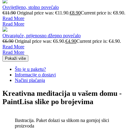
Osvijetljeno, stolno povećalo
€
11.90
Original price was: €11.90.
€
8.90
Current price is: €8.90.
Read More
Read More
Otvarajuće, prijenosno džepno povećalo
€
6.90
Original price was: €6.90.
€
4.90
Current price is: €4.90.
Read More
Read More
Pokaži više
Što je u paketu?
Informacije o dostavi
Načini plaćanja
Kreativna meditacija u vašem domu -
PaintLisa slike po brojevima
Ilustracija. Paket dolazi sa slikom na gornjoj slici
proizvoda