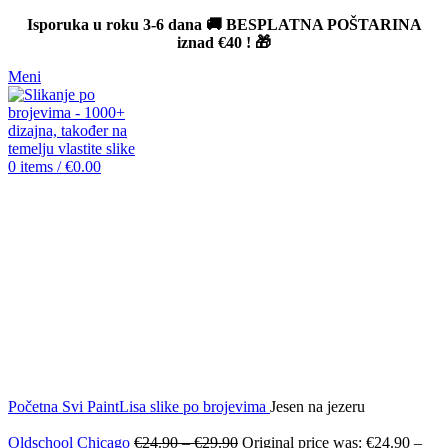
Isporuka u roku 3-6 dana 🚚 BESPLATNA POŠTARINA
iznad
€40
! 🎁
Meni
0
items
/
€
0.00
-12%
Click to enlarge
Početna
Svi PaintLisa slike po brojevima
Jesen na jezeru
Oldschool Chicago
€
24.90
–
€
29.90
Original price was: €24.90 –