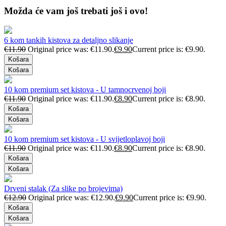
Možda će vam još trebati još i ovo!
6 kom tankih kistova za detaljno slikanje
€
11.90
Original price was: €11.90.
€
9.90
Current price is: €9.90.
Košara
Košara
10 kom premium set kistova - U tamnocrvenoj boji
€
11.90
Original price was: €11.90.
€
8.90
Current price is: €8.90.
Košara
Košara
10 kom premium set kistova - U svijetloplavoj boji
€
11.90
Original price was: €11.90.
€
8.90
Current price is: €8.90.
Košara
Košara
Drveni stalak (Za slike po brojevima)
€
12.90
Original price was: €12.90.
€
9.90
Current price is: €9.90.
Košara
Košara