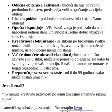
Odlična obiteljska aktivnost
- budući da nije potrebno
prethodno iskustvo, predstavlja veliko opuštanje za cijelu
obitelj.
Idealan poklon
- poklonite kreativnost bilo kojem članu
obitelji!
Opušta i ispunjuje
- Više istraživanja je pokazalo da nakon
napornog radnog dana umjetnost izuzetno dobro ublažava
stres i smiruje um.
Kreativnost i fokusiranje
- sa slikom po brojevima svatko
može naslikati pravo remek-djelo, a za to vrijeme može ući u
mirnije, usredotočeno mentalno stanje.
Vaš će dom ćete ukrasiti vlastitim djelom
- nakon što
završite svoju sliku, možete je ponosno objesiti na zid kako bi
svi mogli vidjeti vašu kreaciju. S našim platnom ne morate se
bojati ogrebotina ili oštećenja.
Preporučuje se za sve uzraste
- od 0 do 99 godina svako
može postati umjetnik!
Jeste li znali?
"45 minuta kreativne aktivnosti po danu značajno smanjuje razinu
stresa"
- američkog udruženja za umjetničku terapiju
Izvor