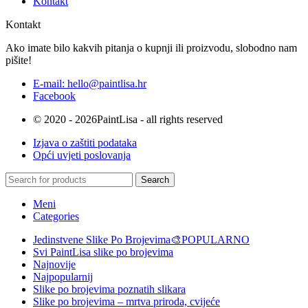
Kontakt
Kontakt
Ako imate bilo kakvih pitanja o kupnji ili proizvodu, slobodno nam
pišite!
E-mail: hello@paintlisa.hr
Facebook
© 2020 - 2026PaintLisa - all rights reserved
Izjava o zaštiti podataka
Opći uvjeti poslovanja
Search
Meni
Categories
Jedinstvene Slike Po Brojevima🎨
POPULARNO
Svi PaintLisa slike po brojevima
Najnovije
Najpopularnij
Slike po brojevima poznatih slikara
Slike po brojevima – mrtva priroda, cvijeće