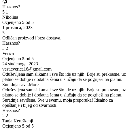
🥰
Hasznos?
5
1
Nikolina
Ocjenjeno
5
od 5
1 prosinca, 2023
5
Odličan proizvod i brza dostava.
Hasznos?
3
2
Verica
Ocjenjeno
5
od 5
24 studenoga, 2023
vesticverica16@gmail.com
Oduševljena sam slikama i sve što ide uz njih. Boje su prekrasne, uz
platno se dobije i dodatna šema u slučaju da se pogriješi na platnu.
Suradnja sav
...More
Oduševljena sam slikama i sve što ide uz njih. Boje su prekrasne, uz
platno se dobije i dodatna šema u slučaju da se pogriješi na platnu.
Suradnja savršena. Sve u svemu, moja preporuka! Idealno za
opuštanje i bijeg od stvarnosti!
Hasznos?
2
2
Tanja Kereškenji
Ocjenjeno
5
od 5