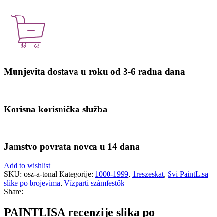
Munjevita dostava u roku od 3-6 radna dana
Korisna korisnička služba
Jamstvo povrata novca u 14 dana
Add to wishlist
SKU:
osz-a-tonal
Kategorije:
1000-1999
,
1reszeskat
,
Svi PaintLisa
slike po brojevima
,
Vízparti számfestők
Share:
PAINTLISA recenzije slika po