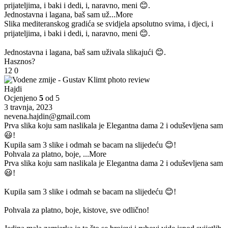
prijateljima, i baki i dedi, i, naravno, meni 😊.
Jednostavna i lagana, baš sam už
...More
Slika mediteranskog gradića se svidjela apsolutno svima, i djeci, i
prijateljima, i baki i dedi, i, naravno, meni 😊.
Jednostavna i lagana, baš sam uživala slikajući 😊.
Hasznos?
12
0
Hajdi
Ocjenjeno
5
od 5
3 travnja, 2023
nevena.hajdin@gmail.com
Prva slika koju sam naslikala je Elegantna dama 2 i oduševljena sam
😃!
Kupila sam 3 slike i odmah se bacam na slijedeću 😊!
Pohvala za platno, boje,
...More
Prva slika koju sam naslikala je Elegantna dama 2 i oduševljena sam
😃!
Kupila sam 3 slike i odmah se bacam na slijedeću 😊!
Pohvala za platno, boje, kistove, sve odlično!