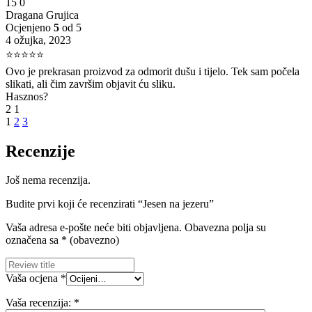
15
0
Dragana Grujica
Ocjenjeno
5
od 5
4 ožujka, 2023
⭐⭐⭐⭐⭐
Ovo je prekrasan proizvod za odmorit dušu i tijelo. Tek sam počela
slikati, ali čim završim objavit ću sliku.
Hasznos?
2
1
1
2
3
Recenzije
Još nema recenzija.
Budite prvi koji će recenzirati “Jesen na jezeru”
Vaša adresa e-pošte neće biti objavljena.
Obavezna polja su
označena sa
* (obavezno)
Vaša ocjena
*
Vaša recenzija:
*