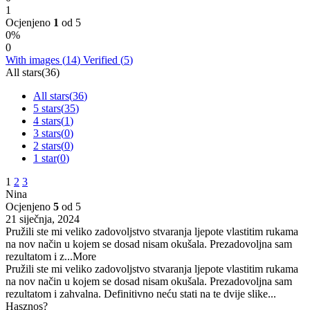
1
Ocjenjeno
1
od 5
0%
0
With images (
14
)
Verified (
5
)
All stars(
36
)
All stars(
36
)
5 stars(
35
)
4 stars(
1
)
3 stars(
0
)
2 stars(
0
)
1 star(
0
)
1
2
3
Nina
Ocjenjeno
5
od 5
21 siječnja, 2024
Pružili ste mi veliko zadovoljstvo stvaranja ljepote vlastitim rukama
na nov način u kojem se dosad nisam okušala. Prezadovoljna sam
rezultatom i z
...More
Pružili ste mi veliko zadovoljstvo stvaranja ljepote vlastitim rukama
na nov način u kojem se dosad nisam okušala. Prezadovoljna sam
rezultatom i zahvalna. Definitivno neću stati na te dvije slike...
Hasznos?