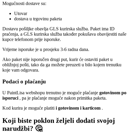
Mogućnosti dostave su:
Utovar
dostava u trgovinu paketa
Dostavu pošiljke obavlja GLS kurirska služba. Paket ima ID
praćenja, a GLS kurirska služba također pokušava obavijestiti naše
kupce telefonom prije isporuke.
Vrijeme isporuke je u prosjeku 3-6 radna dana.
Ako paket nije isporučen drugi put, kurir će ostaviti paket u
obližnjoj pošti, tako da ga možete preuzeti u bilo kojem trenutku
koje vam odgovara.
Podaci o plaćanju
U PaintLisa webshopu trenutno je moguće plaćanje
gotovinom po
isporuci
, pa je plaćanje moguće nakon primitka paketa.
Kod kurira je moguće platiti
i gotovinom i karticom
.
Koji biste poklon željeli dodati svojoj
narudžbi? 🤔