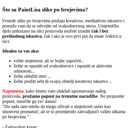
Što su PaintLisa slike po brojevima?
Festede slike po brojevima pružaju kreativno, meditativno iskustvo i
pomažu vam da se odvojite od svakodnevnog stresa. Umjetničko
djelo prikazano na slici proizvoda možete izraditi
čak i bez
prethodnog iskustva
, čak i ako je ovo prvi put da imate četkicu u
ruci.
Idealno za vas ako:
volite umjetnost, ali se bojite započeti...
želite se opustiti od svakodnevice i ispuniti se aktivnim
odmorom...
želite ublažiti stres ...
želite pružiti sebi ili svojoj obitelji kreativno iskustvo ...
Napomena
: kako bismo vam olakšali upoznavanje našeg
proizvoda,
pružamo popust
na trenutne narudžbe
. Ne propustite
popust, naručite ga već danas!
"Do sada sam mislio da mogu uživati u umjetnosti samo kao
strastveni promatrač, ali se to promijenilo zahvaljujući vašim slikama
po brojevima "
- Zadovoljan kupac