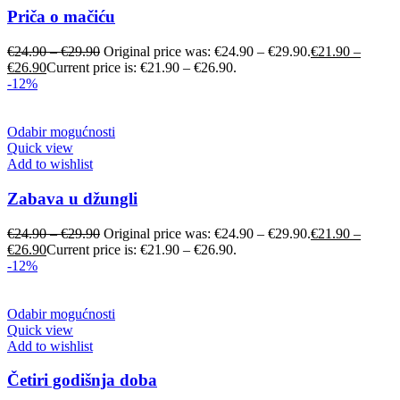
Priča o mačiću
€
24.90
–
€
29.90
Original price was: €24.90 – €29.90.
€
21.90
–
€
26.90
Current price is: €21.90 – €26.90.
-12%
Odabir mogućnosti
Quick view
Add to wishlist
Zabava u džungli
€
24.90
–
€
29.90
Original price was: €24.90 – €29.90.
€
21.90
–
€
26.90
Current price is: €21.90 – €26.90.
-12%
Odabir mogućnosti
Quick view
Add to wishlist
Četiri godišnja doba