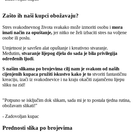
Zašto ih naši kupci obožavaju?
Stres svakodnevnog života svakako može izmoriti osobu i
mora
imati način za opuštanje,
jer nitko ne želi izbaciti stres na voljene
osobe ili poslu.
Umjetnost je savršen alat opuštanje i kreativno stvaranje.
Međutim,
stvaranje lijepog djela do sada je bila privilegija
određenih ljudi
.
S našim slikama po brojevima cilj nam je svakom od naših
cijenjenih kupaca pružiti iskustvo kako je to
stvoriti fantastičnu
kreaciju, izaći iz svakodnevice i na kraju okačiti zajamčenu lijepu
sliku na zid!
"Potpuno se isključim dok slikam, sada mi je to postala tjedna rutina,
obožavam slikati!"
- Zadovoljan kupac
Prednosti slika po brojevima