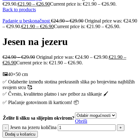
€29.90.
€
21.90
–
€
26.90
Current price is: €21.90 – €26.90.
Back to products
Padanje u beskonačnost
€
24.90
–
€
29.90
Original price was: €24.90
– €29.90.
€
21.90
–
€
26.90
Current price is: €21.90 – €26.90.
Jesen na jezeru
€
24.90
–
€
29.90
Original price was: €24.90 – €29.90.
€
21.90
–
€
26.90
Current price is: €21.90 – €26.90.
🖼️40×50 cm
✅ Odaberite između stotina prekrasnih slika po brojevima najbližih
svojem srcu 🥰
✅ Čvrsto, kvalitetno platno i sav pribor za slikanje 🖌️
✅ Plaćanje gotovinom ili karticom! 📦
Želite li sliku sa slijepim okvirom?
Obriši
Jesen na jezeru količina
Dodaj u košaricu