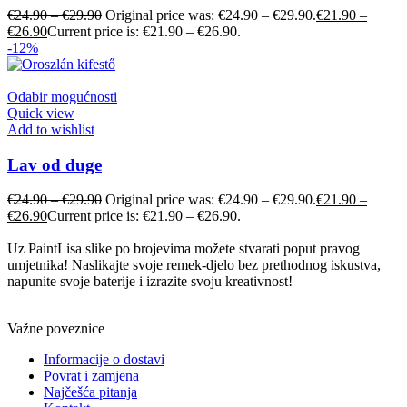
€
24.90
–
€
29.90
Original price was: €24.90 – €29.90.
€
21.90
–
€
26.90
Current price is: €21.90 – €26.90.
-12%
Odabir mogućnosti
Quick view
Add to wishlist
Lav od duge
€
24.90
–
€
29.90
Original price was: €24.90 – €29.90.
€
21.90
–
€
26.90
Current price is: €21.90 – €26.90.
Uz PaintLisa slike po brojevima možete stvarati poput pravog
umjetnika! Naslikajte svoje remek-djelo bez prethodnog iskustva,
napunite svoje baterije i izrazite svoju kreativnost!
Važne poveznice
Informacije o dostavi
Povrat i zamjena
Najčešća pitanja