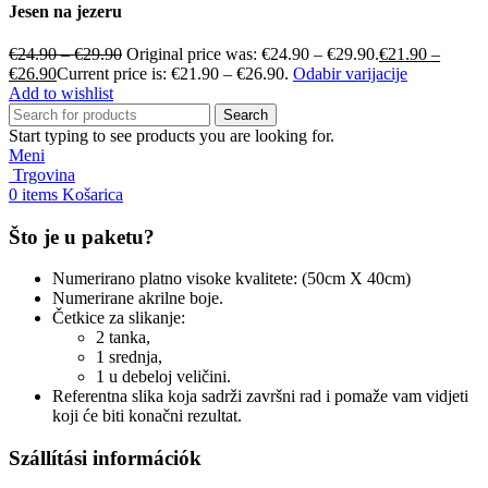
Jesen na jezeru
€
24.90
–
€
29.90
Original price was: €24.90 – €29.90.
€
21.90
–
€
26.90
Current price is: €21.90 – €26.90.
Odabir varijacije
Add to wishlist
Search
Start typing to see products you are looking for.
Meni
Trgovina
0
items
Košarica
Što je u paketu?
Numerirano platno visoke kvalitete: (50cm X 40cm)
Numerirane akrilne boje.
Četkice za slikanje:
2 tanka,
1 srednja,
1 u debeloj veličini.
Referentna slika koja sadrži završni rad i pomaže vam vidjeti
koji će biti konačni rezultat.
Szállítási információk