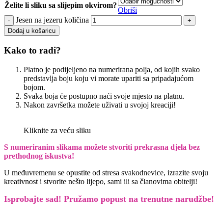
Želite li sliku sa slijepim okvirom?
Obriši
Jesen na jezeru količina
Dodaj u košaricu
Kako to radi?
Platno je podijeljeno na numerirana polja, od kojih svako
predstavlja boju koju vi morate upariti sa pripadajućom
bojom.
Svaka boja će postupno naći svoje mjesto na platnu.
Nakon završetka možete uživati u svojoj kreaciji!
Kliknite za veću sliku
S numeriranim slikama možete stvoriti prekrasna djela bez
prethodnog iskustva!
U međuvremenu se opustite od stresa svakodnevice, izrazite svoju
kreativnost i stvorite nešto lijepo, sami ili sa članovima obitelji!
Isprobajte sad! Pružamo
popust na trenutne narudžbe!