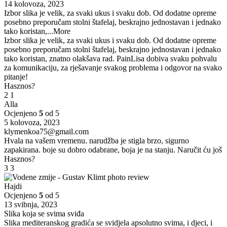
14 kolovoza, 2023
Izbor slika je velik, za svaki ukus i svaku dob. Od dodatne opreme
posebno preporučam stolni štafelaj, beskrajno jednostavan i jednako
tako koristan,
...More
Izbor slika je velik, za svaki ukus i svaku dob. Od dodatne opreme
posebno preporučam stolni štafelaj, beskrajno jednostavan i jednako
tako koristan, znatno olakšava rad. PainLisa dobiva svaku pohvalu
za komunikaciju, za rješavanje svakog problema i odgovor na svako
pitanje!
Hasznos?
2
1
Alla
Ocjenjeno
5
od 5
5 kolovoza, 2023
klymenkoa75@gmail.com
Hvala na vašem vremenu. narudžba je stigla brzo, sigurno
zapakirana. boje su dobro odabrane, boja je na stanju. Naručit ću još
Hasznos?
3
3
Hajdi
Ocjenjeno
5
od 5
13 svibnja, 2023
Slika koja se svima sviđa
Slika mediteranskog gradića se svidjela apsolutno svima, i djeci, i