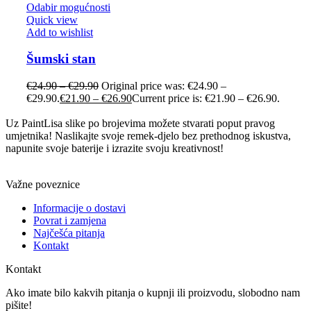
Odabir mogućnosti
Quick view
Add to wishlist
Šumski stan
€
24.90
–
€
29.90
Original price was: €24.90 –
€29.90.
€
21.90
–
€
26.90
Current price is: €21.90 – €26.90.
Uz PaintLisa slike po brojevima možete stvarati poput pravog
umjetnika! Naslikajte svoje remek-djelo bez prethodnog iskustva,
napunite svoje baterije i izrazite svoju kreativnost!
Važne poveznice
Informacije o dostavi
Povrat i zamjena
Najčešća pitanja
Kontakt
Kontakt
Ako imate bilo kakvih pitanja o kupnji ili proizvodu, slobodno nam
pišite!