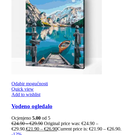
Odabir mogućnosti
Quick view
Add to wishlist
Vodeno ogledalo
Ocjenjeno
5.00
od 5
€
24.90
–
€
29.90
Original price was: €24.90 –
€29.90.
€
21.90
–
€
26.90
Current price is: €21.90 – €26.90.
-12%