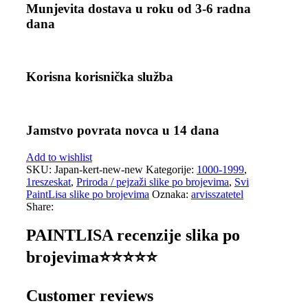
Munjevita dostava u roku od 3-6 radna
dana
Korisna korisnička služba
Jamstvo povrata novca u 14 dana
Add to wishlist
SKU:
Japan-kert-new-new
Kategorije:
1000-1999
,
1reszeskat
,
Priroda / pejzaži slike po brojevima
,
Svi
PaintLisa slike po brojevima
Oznaka:
arvisszatetel
Share:
PAINTLISA recenzije slika po
brojevima⭐️⭐️⭐️⭐️⭐️
Customer reviews