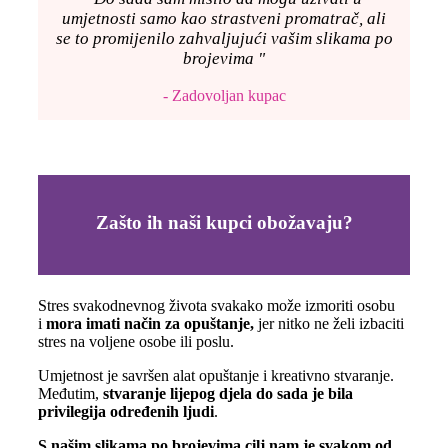
umjetnosti samo kao strastveni promatrač, ali
se to promijenilo zahvaljujući vašim slikama po
brojevima "
- Zadovoljan kupac
Zašto ih naši kupci obožavaju?
Stres svakodnevnog života svakako može izmoriti osobu
i
mora imati način za opuštanje,
jer nitko ne želi izbaciti
stres na voljene osobe ili poslu.
Umjetnost je savršen alat opuštanje i kreativno stvaranje.
Međutim,
stvaranje lijepog djela do sada je bila
privilegija određenih ljudi
.
S našim slikama po brojevima cilj nam je svakom od