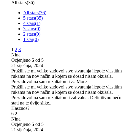
All stars(
36
)
All stars(
36
)
5 stars(
35
)
4 stars(
1
)
3 stars(
0
)
2 stars(
0
)
1 star(
0
)
1
2
3
Nina
Ocjenjeno
5
od 5
21 siječnja, 2024
Pružili ste mi veliko zadovoljstvo stvaranja ljepote vlastitim
rukama na nov način u kojem se dosad nisam okušala.
Prezadovoljna sam rezultatom i z
...More
Pružili ste mi veliko zadovoljstvo stvaranja ljepote vlastitim
rukama na nov način u kojem se dosad nisam okušala.
Prezadovoljna sam rezultatom i zahvalna. Definitivno neću
stati na te dvije slike...
Hasznos?
6
2
Nina
Ocjenjeno
5
od 5
21 siječnja, 2024