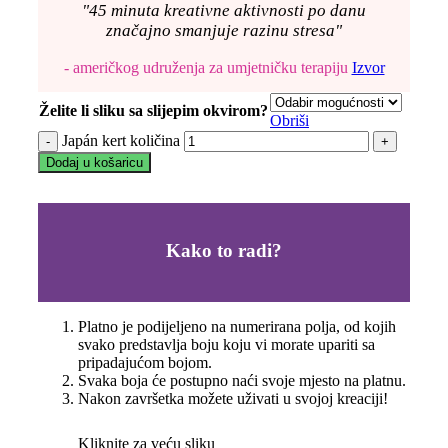
"45 minuta kreativne aktivnosti po danu
značajno smanjuje razinu stresa"
- američkog udruženja za umjetničku terapiju
Izvor
Želite li sliku sa slijepim okvirom?
Obriši
Japán kert količina
Dodaj u košaricu
Kako to radi?
Platno je podijeljeno na numerirana polja, od kojih
svako predstavlja boju koju vi morate upariti sa
pripadajućom bojom.
Svaka boja će postupno naći svoje mjesto na platnu.
Nakon završetka možete uživati u svojoj kreaciji!
Kliknite za veću sliku