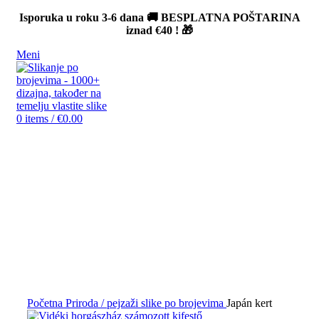
Isporuka u roku 3-6 dana 🚚 BESPLATNA POŠTARINA
iznad
€40
! 🎁
Meni
0
items
/
€
0.00
-12%
Click to enlarge
Početna
Priroda / pejzaži slike po brojevima
Japán kert