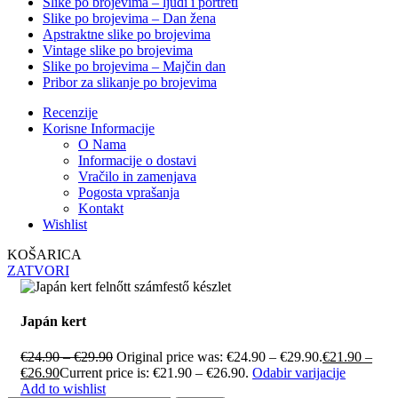
Slike po brojevima – ljudi i portreti
Slike po brojevima – Dan žena
Apstraktne slike po brojevima
Vintage slike po brojevima
Slike po brojevima – Majčin dan
Pribor za slikanje po brojevima
Recenzije
Korisne Informacije
O Nama
Informacije o dostavi
Vračilo in zamenjava
Pogosta vprašanja
Kontakt
Wishlist
KOŠARICA
ZATVORI
Japán kert
€
24.90
–
€
29.90
Original price was: €24.90 – €29.90.
€
21.90
–
€
26.90
Current price is: €21.90 – €26.90.
Odabir varijacije
Add to wishlist