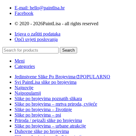
E-mail: hello@paintlisa.hr
Facebook
© 2020 - 2026PaintLisa - all rights reserved
Izjava o zaštiti podataka
Opći uvjeti poslovanja
Search
Meni
Categories
Jedinstvene Slike Po Brojevima🎨
POPULARNO
Svi PaintLisa slike po brojevima
Najnovije
Najpopularnij
Slike po brojevima poznatih slikara
Slike po brojevima – mrtva priroda, cvijeće
Slike po brojevima – životinje
Slike po brojevima – psi
Priroda / pejzaži slike po brojevima
Slike po brojevima – urbane atrakcije
Duhovne slike po brojevima