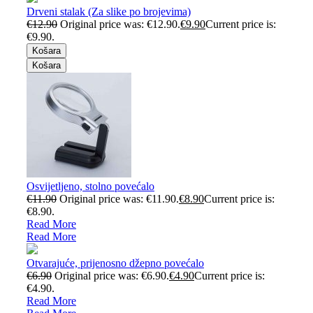
Drveni stalak (Za slike po brojevima)
€
12.90
Original price was: €12.90.
€
9.90
Current price is:
€9.90.
Košara
Košara
Osvijetljeno, stolno povećalo
€
11.90
Original price was: €11.90.
€
8.90
Current price is:
€8.90.
Read More
Read More
Otvarajuće, prijenosno džepno povećalo
€
6.90
Original price was: €6.90.
€
4.90
Current price is:
€4.90.
Read More