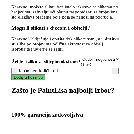
Naravno, možete slikati bez imalo iskustva sa slikama po
brojevima, zahvaljujući platnu raspoređenu sa brojevima,
što olakšava praćenje boje koja se nanosi na područja.
Mogu li slikati s djecom i obitelji?
Naravno! Isključuje i opušta dok slikate sami, a u društvu
su slike po brojevima odlična aktivnost za obitelj.
Isprobajte i uvjerite se sami!
Želite li sliku sa slijepim okvirom?
Obriši
Japán kert količina
Dodaj u košaricu
Zašto je PaintLisa najbolji izbor?
100% garancija zadovoljstva