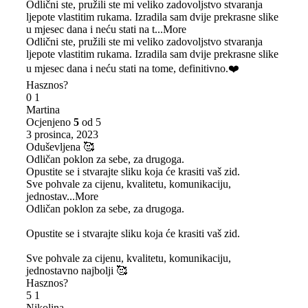
Odlični ste, pružili ste mi veliko zadovoljstvo stvaranja
ljepote vlastitim rukama. Izradila sam dvije prekrasne slike
u mjesec dana i neću stati na t
...More
Odlični ste, pružili ste mi veliko zadovoljstvo stvaranja
ljepote vlastitim rukama. Izradila sam dvije prekrasne slike
u mjesec dana i neću stati na tome, definitivno.❤️
Hasznos?
0
1
Martina
Ocjenjeno
5
od 5
3 prosinca, 2023
Oduševljena 🥰
Odličan poklon za sebe, za drugoga.
Opustite se i stvarajte sliku koja će krasiti vaš zid.
Sve pohvale za cijenu, kvalitetu, komunikaciju,
jednostav
...More
Odličan poklon za sebe, za drugoga.
Opustite se i stvarajte sliku koja će krasiti vaš zid.
Sve pohvale za cijenu, kvalitetu, komunikaciju,
jednostavno najbolji 🥰
Hasznos?
5
1
Nikolina