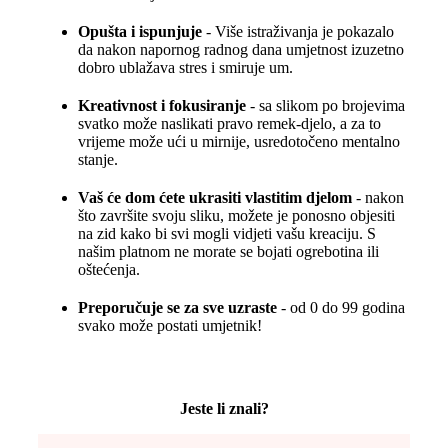
Opušta i ispunjuje
- Više istraživanja je pokazalo
da nakon napornog radnog dana umjetnost izuzetno
dobro ublažava stres i smiruje um.
Kreativnost i fokusiranje
- sa slikom po brojevima
svatko može naslikati pravo remek-djelo, a za to
vrijeme može ući u mirnije, usredotočeno mentalno
stanje.
Vaš će dom ćete ukrasiti vlastitim djelom
- nakon
što završite svoju sliku, možete je ponosno objesiti
na zid kako bi svi mogli vidjeti vašu kreaciju. S
našim platnom ne morate se bojati ogrebotina ili
oštećenja.
Preporučuje se za sve uzraste
- od 0 do 99 godina
svako može postati umjetnik!
Jeste li znali?