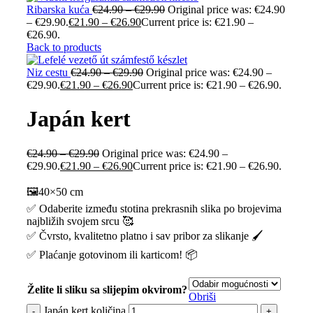
Ribarska kuća
€
24.90
–
€
29.90
Original price was: €24.90
– €29.90.
€
21.90
–
€
26.90
Current price is: €21.90 –
€26.90.
Back to products
Niz cestu
€
24.90
–
€
29.90
Original price was: €24.90 –
€29.90.
€
21.90
–
€
26.90
Current price is: €21.90 – €26.90.
Japán kert
€
24.90
–
€
29.90
Original price was: €24.90 –
€29.90.
€
21.90
–
€
26.90
Current price is: €21.90 – €26.90.
🖼️40×50 cm
✅ Odaberite između stotina prekrasnih slika po brojevima
najbližih svojem srcu 🥰
✅ Čvrsto, kvalitetno platno i sav pribor za slikanje 🖌️
✅ Plaćanje gotovinom ili karticom! 📦
Želite li sliku sa slijepim okvirom?
Obriši
Japán kert količina