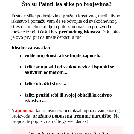
Što su PaintLisa slike po brojevima?
Festede slike po brojevima pružaju kreativno, meditativno
iskustvo i pomažu vam da se odvojite od svakodnevnog
stresa. Umjetničko djelo prikazano na slici proizvoda
možete izraditi
čak i bez prethodnog iskustva
, čak i ako
je ovo prvi put da imate četkicu u ruci.
Idealno za vas ako:
volite umjetnost, ali se bojite započeti...
želite se opustiti od svakodnevice i ispuniti se
aktivnim odmorom...
želite ublažiti stres ...
želite pružiti sebi ili svojoj obitelji kreativno
iskustvo ...
Napomena
: kako bismo vam olakšali upoznavanje našeg
proizvoda,
pružamo popust
na trenutne narudžbe
. Ne
propustite popust, naručite ga već danas!
"Do sada sam mislio da mogu uživati u