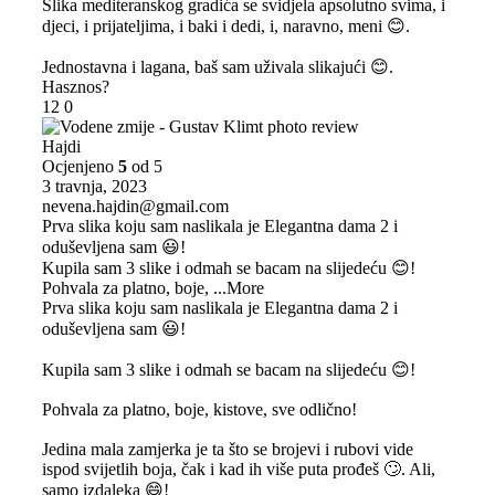
Slika mediteranskog gradića se svidjela apsolutno svima, i
djeci, i prijateljima, i baki i dedi, i, naravno, meni 😊.
Jednostavna i lagana, baš sam uživala slikajući 😊.
Hasznos?
12
0
Hajdi
Ocjenjeno
5
od 5
3 travnja, 2023
nevena.hajdin@gmail.com
Prva slika koju sam naslikala je Elegantna dama 2 i
oduševljena sam 😃!
Kupila sam 3 slike i odmah se bacam na slijedeću 😊!
Pohvala za platno, boje,
...More
Prva slika koju sam naslikala je Elegantna dama 2 i
oduševljena sam 😃!
Kupila sam 3 slike i odmah se bacam na slijedeću 😊!
Pohvala za platno, boje, kistove, sve odlično!
Jedina mala zamjerka je ta što se brojevi i rubovi vide
ispod svijetlih boja, čak i kad ih više puta prođeš 🙄. Ali,
samo izdaleka 😄!