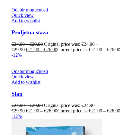
Odabir mogućnosti
Quick view
Add to wishlist
Proljetna staza
€
24.90
–
€
29.90
Original price was: €24.90 –
€29.90.
€
21.90
–
€
26.90
Current price is: €21.90 – €26.90.
-12%
Odabir mogućnosti
Quick view
Add to wishlist
Slap
€
24.90
–
€
29.90
Original price was: €24.90 –
€29.90.
€
21.90
–
€
26.90
Current price is: €21.90 – €26.90.
-12%