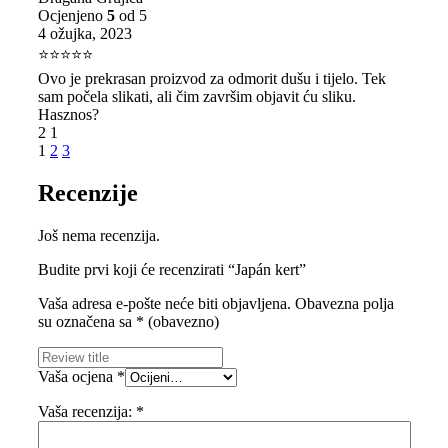
Ocjenjeno
5
od 5
4 ožujka, 2023
⭐⭐⭐⭐⭐
Ovo je prekrasan proizvod za odmorit dušu i tijelo. Tek
sam počela slikati, ali čim završim objavit ću sliku.
Hasznos?
2
1
1
2
3
Recenzije
Još nema recenzija.
Budite prvi koji će recenzirati “Japán kert”
Vaša adresa e-pošte neće biti objavljena.
Obavezna polja
su označena sa
* (obavezno)
Vaša ocjena
*
Vaša recenzija:
*