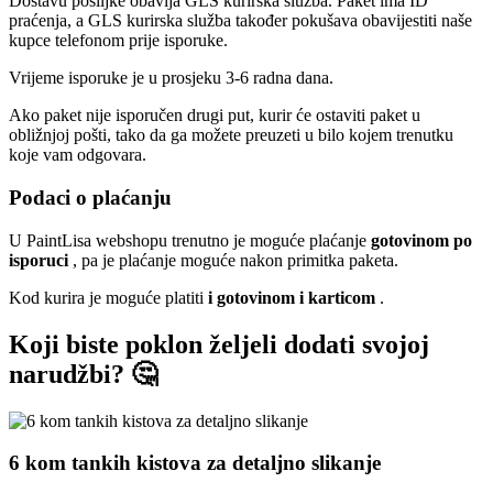
Dostavu pošiljke obavlja GLS kurirska služba. Paket ima ID
praćenja, a GLS kurirska služba također pokušava obavijestiti naše
kupce telefonom prije isporuke.
Vrijeme isporuke je u prosjeku 3-6 radna dana.
Ako paket nije isporučen drugi put, kurir će ostaviti paket u
obližnjoj pošti, tako da ga možete preuzeti u bilo kojem trenutku
koje vam odgovara.
Podaci o plaćanju
U PaintLisa webshopu trenutno je moguće plaćanje
gotovinom po
isporuci
, pa je plaćanje moguće nakon primitka paketa.
Kod kurira je moguće platiti
i gotovinom i karticom
.
Koji biste poklon željeli dodati svojoj
narudžbi? 🤔
6 kom tankih kistova za detaljno slikanje