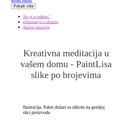
Read More
Pokaži više
Što je u paketu?
Informacije o dostavi
Načini plaćanja
Kreativna meditacija u
vašem domu - PaintLisa
slike po brojevima
Ilustracija. Paket dolazi sa slikom na gornjoj
slici proizvoda