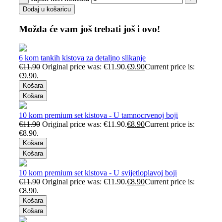
Dodaj u košaricu
Možda će vam još trebati još i ovo!
6 kom tankih kistova za detaljno slikanje
€
11.90
Original price was: €11.90.
€
9.90
Current price is:
€9.90.
Košara
Košara
10 kom premium set kistova - U tamnocrvenoj boji
€
11.90
Original price was: €11.90.
€
8.90
Current price is:
€8.90.
Košara
Košara
10 kom premium set kistova - U svijetloplavoj boji
€
11.90
Original price was: €11.90.
€
8.90
Current price is:
€8.90.
Košara
Košara