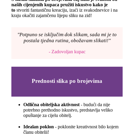
naših cijenjenih kupaca pružiti iskustvo kako je
to
stvoriti fantastičnu kreaciju, izaći iz svakodnevice i na
kraju okačiti zajamčenu lijepu sliku na zid!
"Potpuno se isključim dok slikam, sada mi je to
postala tjedna rutina, obožavam slikati!"
- Zadovoljan kupac
Prednosti slika po brojevima
Odlična obiteljska aktivnost
- budući da nije
potrebno prethodno iskustvo, predstavlja veliko
opuštanje za cijelu obitelj.
Idealan poklon
- poklonite kreativnost bilo kojem
članu obitelji!