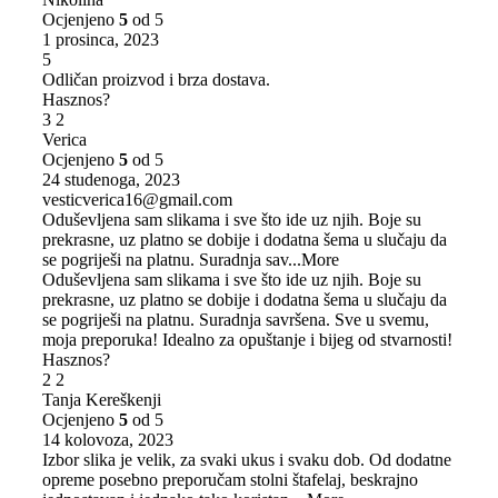
Ocjenjeno
5
od 5
1 prosinca, 2023
5
Odličan proizvod i brza dostava.
Hasznos?
3
2
Verica
Ocjenjeno
5
od 5
24 studenoga, 2023
vesticverica16@gmail.com
Oduševljena sam slikama i sve što ide uz njih. Boje su
prekrasne, uz platno se dobije i dodatna šema u slučaju da
se pogriješi na platnu. Suradnja sav
...More
Oduševljena sam slikama i sve što ide uz njih. Boje su
prekrasne, uz platno se dobije i dodatna šema u slučaju da
se pogriješi na platnu. Suradnja savršena. Sve u svemu,
moja preporuka! Idealno za opuštanje i bijeg od stvarnosti!
Hasznos?
2
2
Tanja Kereškenji
Ocjenjeno
5
od 5
14 kolovoza, 2023
Izbor slika je velik, za svaki ukus i svaku dob. Od dodatne
opreme posebno preporučam stolni štafelaj, beskrajno