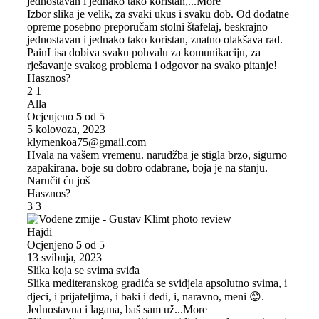
jednostavan i jednako tako koristan,
...More
Izbor slika je velik, za svaki ukus i svaku dob. Od dodatne
opreme posebno preporučam stolni štafelaj, beskrajno
jednostavan i jednako tako koristan, znatno olakšava rad.
PainLisa dobiva svaku pohvalu za komunikaciju, za
rješavanje svakog problema i odgovor na svako pitanje!
Hasznos?
2
1
Alla
Ocjenjeno
5
od 5
5 kolovoza, 2023
klymenkoa75@gmail.com
Hvala na vašem vremenu. narudžba je stigla brzo, sigurno
zapakirana. boje su dobro odabrane, boja je na stanju.
Naručit ću još
Hasznos?
3
3
Hajdi
Ocjenjeno
5
od 5
13 svibnja, 2023
Slika koja se svima sviđa
Slika mediteranskog gradića se svidjela apsolutno svima, i
djeci, i prijateljima, i baki i dedi, i, naravno, meni 😊.
Jednostavna i lagana, baš sam už
...More