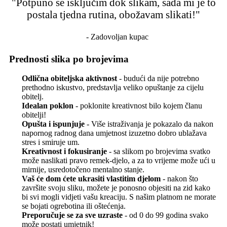
"Potpuno se isključim dok slikam, sada mi je to
postala tjedna rutina, obožavam slikati!"
- Zadovoljan kupac
Prednosti slika po brojevima
Odlična obiteljska aktivnost
- budući da nije potrebno
prethodno iskustvo, predstavlja veliko opuštanje za cijelu
obitelj.
Idealan poklon
- poklonite kreativnost bilo kojem članu
obitelji!
Opušta i ispunjuje
- Više istraživanja je pokazalo da nakon
napornog radnog dana umjetnost izuzetno dobro ublažava
stres i smiruje um.
Kreativnost i fokusiranje
- sa slikom po brojevima svatko
može naslikati pravo remek-djelo, a za to vrijeme može ući u
mirnije, usredotočeno mentalno stanje.
Vaš će dom ćete ukrasiti vlastitim djelom
- nakon što
završite svoju sliku, možete je ponosno objesiti na zid kako
bi svi mogli vidjeti vašu kreaciju. S našim platnom ne morate
se bojati ogrebotina ili oštećenja.
Preporučuje se za sve uzraste
- od 0 do 99 godina svako
može postati umjetnik!