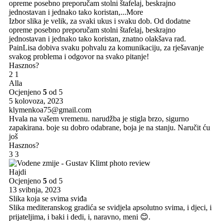
opreme posebno preporučam stolni štafelaj, beskrajno
jednostavan i jednako tako koristan,
...More
Izbor slika je velik, za svaki ukus i svaku dob. Od dodatne
opreme posebno preporučam stolni štafelaj, beskrajno
jednostavan i jednako tako koristan, znatno olakšava rad.
PainLisa dobiva svaku pohvalu za komunikaciju, za rješavanje
svakog problema i odgovor na svako pitanje!
Hasznos?
2
1
Alla
Ocjenjeno
5
od 5
5 kolovoza, 2023
klymenkoa75@gmail.com
Hvala na vašem vremenu. narudžba je stigla brzo, sigurno
zapakirana. boje su dobro odabrane, boja je na stanju. Naručit ću
još
Hasznos?
3
3
Hajdi
Ocjenjeno
5
od 5
13 svibnja, 2023
Slika koja se svima sviđa
Slika mediteranskog gradića se svidjela apsolutno svima, i djeci, i
prijateljima, i baki i dedi, i, naravno, meni 😊.