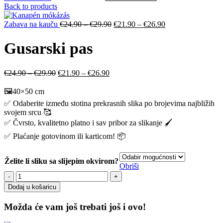
Back to products
Zabava na kauču
€
24.90
–
€
29.90
€
21.90
–
€
26.90
Gusarski pas
€
24.90
–
€
29.90
€
21.90
–
€
26.90
🖼️40×50 cm
✅ Odaberite između stotina prekrasnih slika po brojevima najbližih
svojem srcu 🥰
✅ Čvrsto, kvalitetno platno i sav pribor za slikanje 🖌️
✅ Plaćanje gotovinom ili karticom! 📦
Želite li sliku sa slijepim okvirom?
Obriši
Dodaj u košaricu
Možda će vam još trebati još i ovo!