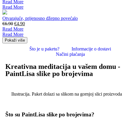
Read More
Read More
Otvarajuće, prijenosno džepno povećalo
€
6.90
€
4.90
Read More
Read More
Pokaži više
Što je u paketu?
Informacije o dostavi
Načini plaćanja
Kreativna meditacija u vašem domu -
PaintLisa slike po brojevima
Ilustracija. Paket dolazi sa slikom na gornjoj slici proizvoda
Što su PaintLisa slike po brojevima?