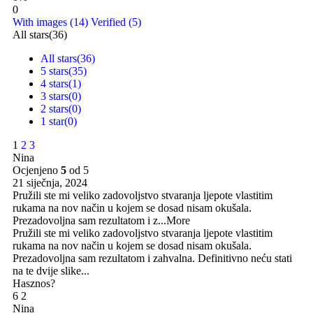
0
With images (
14
)
Verified (
5
)
All stars(
36
)
All stars(
36
)
5 stars(
35
)
4 stars(
1
)
3 stars(
0
)
2 stars(
0
)
1 star(
0
)
1
2
3
Nina
Ocjenjeno
5
od 5
21 siječnja, 2024
Pružili ste mi veliko zadovoljstvo stvaranja ljepote vlastitim
rukama na nov način u kojem se dosad nisam okušala.
Prezadovoljna sam rezultatom i z
...More
Pružili ste mi veliko zadovoljstvo stvaranja ljepote vlastitim
rukama na nov način u kojem se dosad nisam okušala.
Prezadovoljna sam rezultatom i zahvalna. Definitivno neću stati
na te dvije slike...
Hasznos?
6
2
Nina