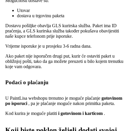
Mogućnosti dostave su:
Utovar
dostava u trgovinu paketa
Dostavu pošiljke obavlja GLS kurirska služba. Paket ima ID
praćenja, a GLS kurirska služba također pokušava obavijestiti
naše kupce telefonom prije isporuke.
Vrijeme isporuke je u prosjeku 3-6 radna dana.
Ako paket nije isporučen drugi put, kurir će ostaviti paket u
obližnjoj pošti, tako da ga možete preuzeti u bilo kojem trenutku
koje vam odgovara.
Podaci o plaćanju
U PaintLisa webshopu trenutno je moguće plaćanje
gotovinom
po isporuci
, pa je plaćanje moguće nakon primitka paketa.
Kod kurira je moguće platiti
i gotovinom i karticom
.
Koji biste poklon željeli dodati svojoj