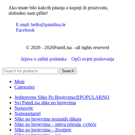
Ako imate bilo kakvih pitanja o kupnji ili proizvodu,
slobodno nam pišite!
E-mail: hello@paintlisa.hr
Facebook
© 2020 - 2026PaintLisa - all rights reserved
Izjava o zaštiti podataka
Opći uvjeti poslovanja
Search
Meni
Categories
Jedinstvene Slike Po Brojevima🎨
POPULARNO
Svi PaintLisa slike po brojevima
Najnovije
Najpopularnij
Slike po brojevima poznatih slikara
Slike po brojevima – mrtva priroda, cvijeće
Slike po brojevima – životinje