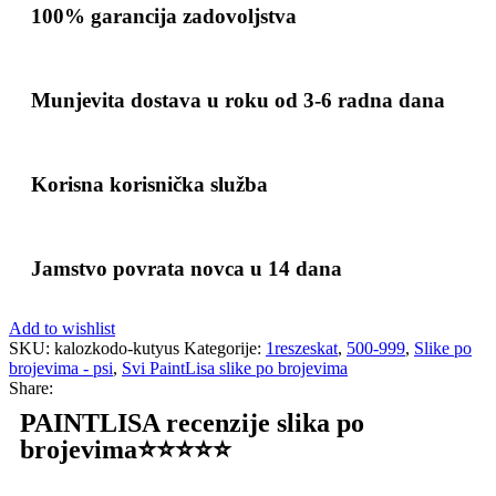
100% garancija zadovoljstva
Munjevita dostava u roku od 3-6 radna dana
Korisna korisnička služba
Jamstvo povrata novca u 14 dana
Add to wishlist
SKU:
kalozkodo-kutyus
Kategorije:
1reszeskat
,
500-999
,
Slike po
brojevima - psi
,
Svi PaintLisa slike po brojevima
Share:
PAINTLISA recenzije slika po
brojevima⭐️⭐️⭐️⭐️⭐️