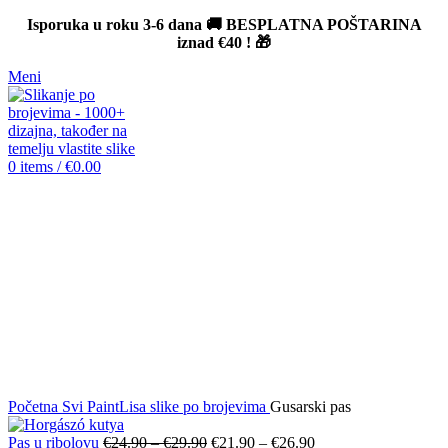
Isporuka u roku 3-6 dana 🚚 BESPLATNA POŠTARINA
iznad
€40
! 🎁
Meni
0
items
/
€
0.00
-12%
Click to enlarge
Početna
Svi PaintLisa slike po brojevima
Gusarski pas
Pas u ribolovu
€
24.90
–
€
29.90
€
21.90
–
€
26.90