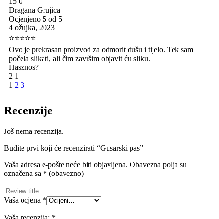
15
0
Dragana Grujica
Ocjenjeno
5
od 5
4 ožujka, 2023
⭐⭐⭐⭐⭐
Ovo je prekrasan proizvod za odmorit dušu i tijelo. Tek sam
počela slikati, ali čim završim objavit ću sliku.
Hasznos?
2
1
1
2
3
Recenzije
Još nema recenzija.
Budite prvi koji će recenzirati “Gusarski pas”
Vaša adresa e-pošte neće biti objavljena.
Obavezna polja su
označena sa
* (obavezno)
Vaša ocjena
*
Vaša recenzija:
*