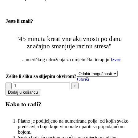
Jeste li znali?
"45 minuta kreativne aktivnosti po danu
značajno smanjuje razinu stresa"
- američkog udruženja za umjetničku terapiju
Izvor
Želite li sliku sa slijepim okvirom?
Obriši
Dodaj u košaricu
Kako to radi?
Platno je podijeljeno na numerirana polja, od kojih svako
predstavlja boju koju vi morate upariti sa pripadajućom
bojom.
Svaka boja će postupno naći svoje mjesto na platnu.