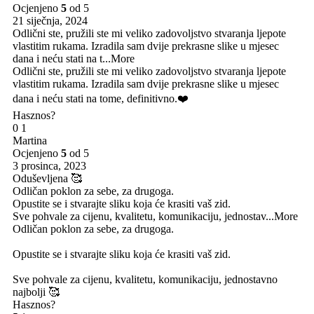
Ocjenjeno
5
od 5
21 siječnja, 2024
Odlični ste, pružili ste mi veliko zadovoljstvo stvaranja ljepote
vlastitim rukama. Izradila sam dvije prekrasne slike u mjesec
dana i neću stati na t
...More
Odlični ste, pružili ste mi veliko zadovoljstvo stvaranja ljepote
vlastitim rukama. Izradila sam dvije prekrasne slike u mjesec
dana i neću stati na tome, definitivno.❤️
Hasznos?
0
1
Martina
Ocjenjeno
5
od 5
3 prosinca, 2023
Oduševljena 🥰
Odličan poklon za sebe, za drugoga.
Opustite se i stvarajte sliku koja će krasiti vaš zid.
Sve pohvale za cijenu, kvalitetu, komunikaciju, jednostav
...More
Odličan poklon za sebe, za drugoga.
Opustite se i stvarajte sliku koja će krasiti vaš zid.
Sve pohvale za cijenu, kvalitetu, komunikaciju, jednostavno
najbolji 🥰
Hasznos?