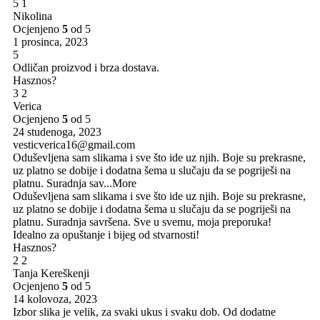
5
1
Nikolina
Ocjenjeno
5
od 5
1 prosinca, 2023
5
Odličan proizvod i brza dostava.
Hasznos?
3
2
Verica
Ocjenjeno
5
od 5
24 studenoga, 2023
vesticverica16@gmail.com
Oduševljena sam slikama i sve što ide uz njih. Boje su prekrasne,
uz platno se dobije i dodatna šema u slučaju da se pogriješi na
platnu. Suradnja sav
...More
Oduševljena sam slikama i sve što ide uz njih. Boje su prekrasne,
uz platno se dobije i dodatna šema u slučaju da se pogriješi na
platnu. Suradnja savršena. Sve u svemu, moja preporuka!
Idealno za opuštanje i bijeg od stvarnosti!
Hasznos?
2
2
Tanja Kereškenji
Ocjenjeno
5
od 5
14 kolovoza, 2023
Izbor slika je velik, za svaki ukus i svaku dob. Od dodatne