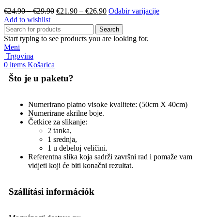
€
24.90
–
€
29.90
€
21.90
–
€
26.90
Odabir varijacije
Add to wishlist
Search
Start typing to see products you are looking for.
Meni
Trgovina
0
items
Košarica
Što je u paketu?
Numerirano platno visoke kvalitete: (50cm X 40cm)
Numerirane akrilne boje.
Četkice za slikanje:
2 tanka,
1 srednja,
1 u debeloj veličini.
Referentna slika koja sadrži završni rad i pomaže vam
vidjeti koji će biti konačni rezultat.
Szállítási információk