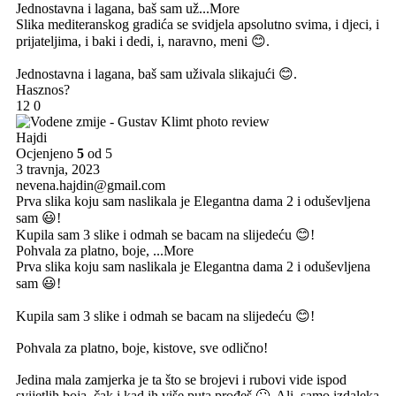
Jednostavna i lagana, baš sam už
...More
Slika mediteranskog gradića se svidjela apsolutno svima, i djeci, i
prijateljima, i baki i dedi, i, naravno, meni 😊.
Jednostavna i lagana, baš sam uživala slikajući 😊.
Hasznos?
12
0
Hajdi
Ocjenjeno
5
od 5
3 travnja, 2023
nevena.hajdin@gmail.com
Prva slika koju sam naslikala je Elegantna dama 2 i oduševljena
sam 😃!
Kupila sam 3 slike i odmah se bacam na slijedeću 😊!
Pohvala za platno, boje,
...More
Prva slika koju sam naslikala je Elegantna dama 2 i oduševljena
sam 😃!
Kupila sam 3 slike i odmah se bacam na slijedeću 😊!
Pohvala za platno, boje, kistove, sve odlično!
Jedina mala zamjerka je ta što se brojevi i rubovi vide ispod
svijetlih boja, čak i kad ih više puta prođeš 🙄. Ali, samo izdaleka