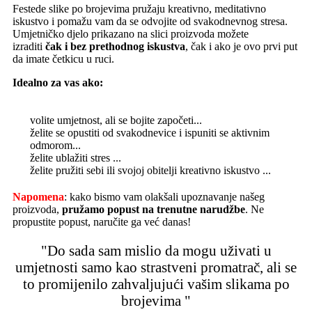
Festede slike po brojevima pružaju kreativno, meditativno
iskustvo i pomažu vam da se odvojite od svakodnevnog stresa.
Umjetničko djelo prikazano na slici proizvoda možete
izraditi
čak i bez prethodnog iskustva
, čak i ako je ovo prvi put
da imate četkicu u ruci.
Idealno za vas ako:
volite umjetnost, ali se bojite započeti...
želite se opustiti od svakodnevice i ispuniti se aktivnim
odmorom...
želite ublažiti stres ...
želite pružiti sebi ili svojoj obitelji kreativno iskustvo ...
Napomena
: kako bismo vam olakšali upoznavanje našeg
proizvoda,
pružamo popust
na trenutne narudžbe
. Ne
propustite popust, naručite ga već danas!
"Do sada sam mislio da mogu uživati u
umjetnosti samo kao strastveni promatrač, ali se
to promijenilo zahvaljujući vašim slikama po
brojevima "