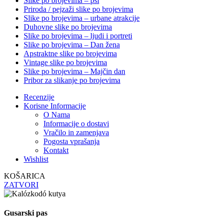
Slike po brojevima – psi
Priroda / pejzaži slike po brojevima
Slike po brojevima – urbane atrakcije
Duhovne slike po brojevima
Slike po brojevima – ljudi i portreti
Slike po brojevima – Dan žena
Apstraktne slike po brojevima
Vintage slike po brojevima
Slike po brojevima – Majčin dan
Pribor za slikanje po brojevima
Recenzije
Korisne Informacije
O Nama
Informacije o dostavi
Vračilo in zamenjava
Pogosta vprašanja
Kontakt
Wishlist
KOŠARICA
ZATVORI
Gusarski pas