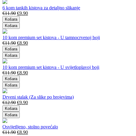
6 kom tankih kistova za detaljno slikanje
€
11.90
€
9.90
Košara
Košara
10 kom premium set kistova - U tamnocrvenoj boji
€
11.90
€
8.90
Košara
Košara
10 kom premium set kistova - U svijetloplavoj boji
€
11.90
€
8.90
Košara
Košara
Drveni stalak (Za slike po brojevima)
€
12.90
€
9.90
Košara
Košara
Osvijetljeno, stolno povećalo
€
11.90
€
8.90