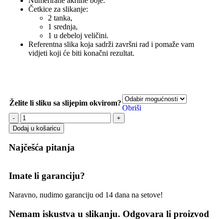
Numerirane akrilne boje.
Četkice za slikanje:
2 tanka,
1 srednja,
1 u debeloj veličini.
Referentna slika koja sadrži završni rad i pomaže vam
vidjeti koji će biti konačni rezultat.
Želite li sliku sa slijepim okvirom?
Obriši
Dodaj u košaricu
Najčešća pitanja
Imate li garanciju?
Naravno, nudimo garanciju od 14 dana na setove!
Nemam iskustva u slikanju. Odgovara li proizvod