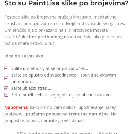
Što su PaintLisa slike po brojevima?
Festede slike po brojevima pružaju kreativno, meditativno
iskustvo i pomažu vam da se odvojite od svakodnevnog stresa.
Umjetničko djelo prikazano na slici proizvoda možete
izraditi
čak i bez prethodnog iskustva
, čak i ako je ovo prvi
put da imate četkicu u ruci.
Idealno za vas ako:
volite umjetnost, ali se bojite započeti...
želite se opustiti od svakodnevice i ispuniti se aktivnim
odmorom...
želite ublažiti stres ...
želite pružiti sebi ili svojoj obitelji kreativno iskustvo ...
Napomena
: kako bismo vam olakšali upoznavanje našeg
proizvoda,
pružamo popust
na trenutne narudžbe
. Ne
propustite popust, naručite ga već danas!