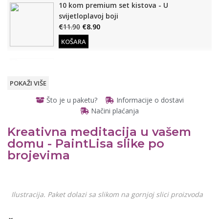
10 kom premium set kistova - U
svijetloplavoj boji
€
11.90
€
8.90
KOŠARA
Drveni stalak (Za slike po brojevima)
€
12.90
€
9.90
POKAŽI VIŠE
KOŠARA
Što je u paketu?
Informacije o dostavi
Načini plaćanja
Osvijetljeno, stolno povećalo
€
11.90
€
8.90
Kreativna meditacija u vašem
READ
MORE
domu - PaintLisa slike po
READ MORE
brojevima
Otvarajuće, prijenosno
džepno povećalo
READ
€
6.90
€
4.90
Ilustracija. Paket dolazi sa slikom na gornjoj slici proizvoda
MORE
READ MORE