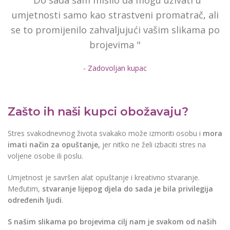
"Do sada sam mislio da mogu uživati u
umjetnosti samo kao strastveni promatrač, ali
se to promijenilo zahvaljujući vašim slikama po
brojevima "
- Zadovoljan kupac
Zašto ih naši kupci obožavaju?
Stres svakodnevnog života svakako može izmoriti osobu i
mora
imati način za opuštanje,
jer nitko ne želi izbaciti stres na
voljene osobe ili poslu.
Umjetnost je savršen alat opuštanje i kreativno stvaranje.
Međutim,
stvaranje lijepog djela do sada je bila privilegija
određenih ljudi
.
S našim slikama po brojevima cilj nam je svakom od naših