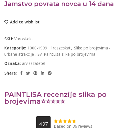
Jamstvo povrata novca u 14 dana
Add to wishlist
SKU:
Varosi-elet
Kategorije:
1000-1999
,
1reszeskat
,
Slike po brojevima -
urbane atrakcije
,
Svi PaintLisa slike po brojevima
Oznaka:
arvisszatetel
Share:
PAINTLISA recenzije slika po
brojevima⭐️⭐️⭐️⭐️⭐️
4.97
Based on 36 reviews