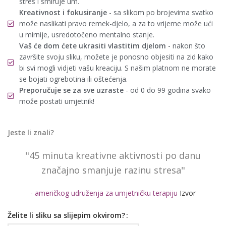
stres i smiruje um.
Kreativnost i fokusiranje
- sa slikom po brojevima svatko
može naslikati pravo remek-djelo, a za to vrijeme može ući
u mirnije, usredotočeno mentalno stanje.
Vaš će dom ćete ukrasiti vlastitim djelom
- nakon što
završite svoju sliku, možete je ponosno objesiti na zid kako
bi svi mogli vidjeti vašu kreaciju. S našim platnom ne morate
se bojati ogrebotina ili oštećenja.
Preporučuje se za sve uzraste
- od 0 do 99 godina svako
može postati umjetnik!
Jeste li znali?
"45 minuta kreativne aktivnosti po danu
značajno smanjuje razinu stresa"
- američkog udruženja za umjetničku terapiju
Izvor
Želite li sliku sa slijepim okvirom?