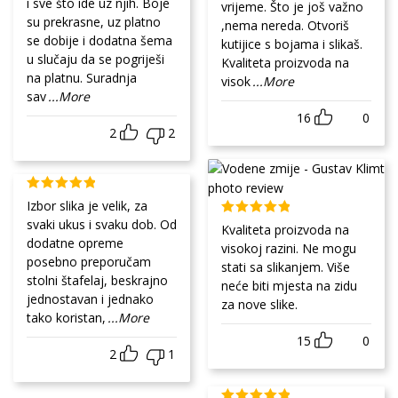
i sve što ide uz njih. Boje
vrijeme. Što je još važno
su prekrasne, uz platno
,nema nereda. Otvoriš
se dobije i dodatna šema
kutijice s bojama i slikaš.
u slučaju da se pogriješi
Kvaliteta proizvoda na
na platnu. Suradnja
visok
...More
sav
...More
16
0
2
2
Izbor slika je velik, za
svaki ukus i svaku dob. Od
Kvaliteta proizvoda na
dodatne opreme
visokoj razini. Ne mogu
posebno preporučam
stati sa slikanjem. Više
stolni štafelaj, beskrajno
neće biti mjesta na zidu
jednostavan i jednako
za nove slike.
tako koristan,
...More
15
0
2
1