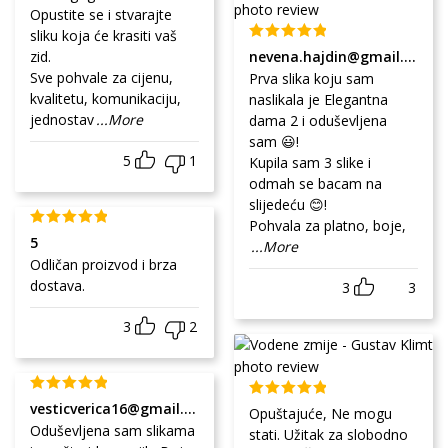
Opustite se i stvarajte
sliku koja će krasiti vaš
zid.
nevena.hajdin@gmail.com
Sve pohvale za cijenu,
Prva slika koju sam
kvalitetu, komunikaciju,
naslikala je Elegantna
jednostav
...More
dama 2 i oduševljena
sam 😃!
5
1
Kupila sam 3 slike i
odmah se bacam na
slijedeću 😊!
Pohvala za platno, boje,
5
...More
Odličan proizvod i brza
dostava.
3
3
3
2
vesticverica16@gmail.com
Opuštajuće, Ne mogu
Oduševljena sam slikama
stati. Užitak za slobodno