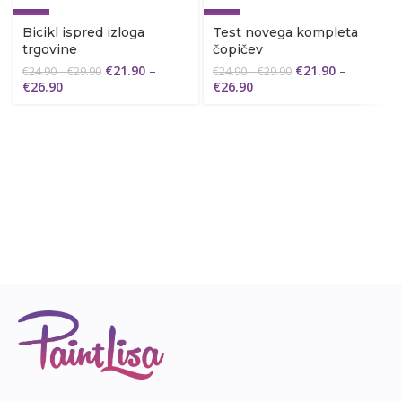
-12%
-12%
Bicikl ispred izloga
Test novega kompleta
trgovine
čopičev
€
21.90
–
€
21.90
–
€
24.90
–
€
29.90
€
24.90
–
€
29.90
€
26.90
€
26.90