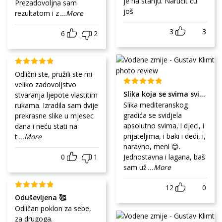
je na stanju. Naručit ću
Prezadovoljna sam
još
rezultatom i z
...More
3
3
6
2
Odlični ste, pružili ste mi
veliko zadovoljstvo
Slika koja se svima sviđa
stvaranja ljepote vlastitim
Slika mediteranskog
rukama. Izradila sam dvije
gradića se svidjela
prekrasne slike u mjesec
apsolutno svima, i djeci, i
dana i neću stati na
prijateljima, i baki i dedi, i,
t
...More
naravno, meni 😊.
0
1
Jednostavna i lagana, baš
sam už
...More
12
0
Oduševljena 🥰
Odličan poklon za sebe,
za drugoga.