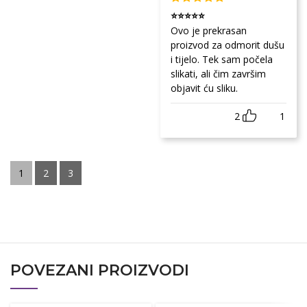
⭐⭐⭐⭐⭐
Ovo je prekrasan
proizvod za odmorit dušu
i tijelo. Tek sam počela
slikati, ali čim završim
objavit ću sliku.
2
1
1
2
3
POVEZANI PROIZVODI