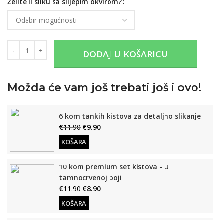
Želite li sliku sa slijepim okvirom?
DODAJ U KOŠARICU
Možda će vam još trebati još i ovo!
6 kom tankih kistova za detaljno slikanje
€
11.90
€
9.90
KOŠARA
10 kom premium set kistova - U
tamnocrvenoj boji
€
11.90
€
8.90
KOŠARA