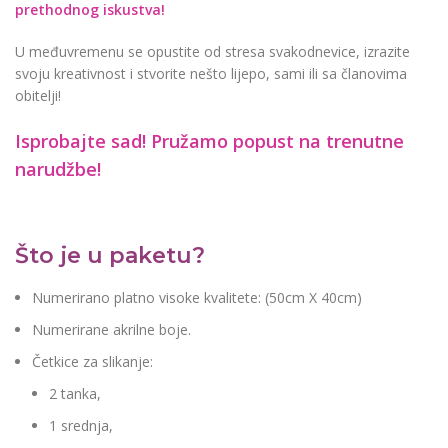
prethodnog iskustva!
U međuvremenu se opustite od stresa svakodnevice, izrazite
svoju kreativnost i stvorite nešto lijepo, sami ili sa članovima
obitelji!
Isprobajte sad! Pružamo
popust na trenutne
narudžbe!
Što je u paketu?
Numerirano platno visoke kvalitete: (50cm X 40cm)
Numerirane akrilne boje.
Četkice za slikanje:
2 tanka,
1 srednja,