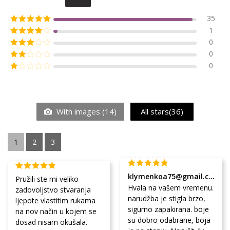
35
1
0
0
0
With images (
14
)
All stars(
36
)
1
2
3
klymenkoa75@gmail.com
Pružili ste mi veliko
Hvala na vašem vremenu.
zadovoljstvo stvaranja
narudžba je stigla brzo,
ljepote vlastitim rukama
sigurno zapakirana. boje
na nov način u kojem se
su dobro odabrane, boja
dosad nisam okušala.