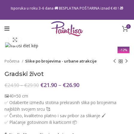
Isporuka u roku 3-6 dana 🚚 BESPLATNA POŠTARINA iznad
€40
! 🎁
0
Click to enlarge
-12%
Početna
Slike po brojevima - urbane atrakcije
Gradski život
€
21.90
–
€
26.90
€
24.90
–
€
29.90
🖼️40×50 cm
✅ Odaberite između stotina prekrasnih slika po brojevima
najbližih svojem srcu 🥰
✅ Čvrsto, kvalitetno platno i sav pribor za slikanje 🖌️
✅ Plaćanje gotovinom ili karticom! 📦