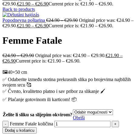
€29.90.
€
21.90
–
€
26.90
Current price is: €21.90 – €26.90.
Back to products
Popodnevna poštarina
€
24.90
–
€
29.90
Original price was: €24.90 –
€29.90.
€
21.90
–
€
26.90
Current price is: €21.90 – €26.90.
Femme Fatale
€
24.90
–
€
29.90
Original price was: €24.90 – €29.90.
€
21.90
–
€
26.90
Current price is: €21.90 – €26.90.
🖼️40×50 cm
✅ Odaberite između stotina prekrasnih slika po brojevima najbližih
svojem srcu 🥰
✅ Čvrsto, kvalitetno platno i sav pribor za slikanje 🖌️
✅ Plaćanje gotovinom ili karticom! 📦
Želite li sliku sa slijepim okvirom?
Obriši
Femme Fatale količina
Dodaj u košaricu