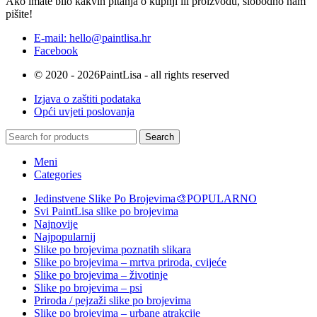
Ako imate bilo kakvih pitanja o kupnji ili proizvodu, slobodno nam
pišite!
E-mail: hello@paintlisa.hr
Facebook
© 2020 - 2026PaintLisa - all rights reserved
Izjava o zaštiti podataka
Opći uvjeti poslovanja
Search
Meni
Categories
Jedinstvene Slike Po Brojevima🎨
POPULARNO
Svi PaintLisa slike po brojevima
Najnovije
Najpopularnij
Slike po brojevima poznatih slikara
Slike po brojevima – mrtva priroda, cvijeće
Slike po brojevima – životinje
Slike po brojevima – psi
Priroda / pejzaži slike po brojevima
Slike po brojevima – urbane atrakcije