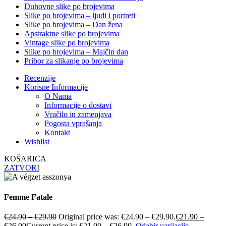
Duhovne slike po brojevima
Slike po brojevima – ljudi i portreti
Slike po brojevima – Dan žena
Apstraktne slike po brojevima
Vintage slike po brojevima
Slike po brojevima – Majčin dan
Pribor za slikanje po brojevima
Recenzije
Korisne Informacije
O Nama
Informacije o dostavi
Vračilo in zamenjava
Pogosta vprašanja
Kontakt
Wishlist
KOŠARICA
ZATVORI
Femme Fatale
€
24.90
–
€
29.90
Original price was: €24.90 – €29.90.
€
21.90
–
€
26.90
Current price is: €21.90 – €26.90.
Odabir varijacije