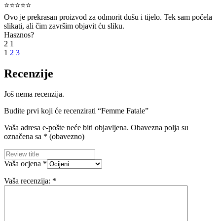
⭐⭐⭐⭐⭐
Ovo je prekrasan proizvod za odmorit dušu i tijelo. Tek sam počela
slikati, ali čim završim objavit ću sliku.
Hasznos?
2
1
1
2
3
Recenzije
Još nema recenzija.
Budite prvi koji će recenzirati “Femme Fatale”
Vaša adresa e-pošte neće biti objavljena.
Obavezna polja su
označena sa
* (obavezno)
Vaša ocjena
*
Vaša recenzija:
*