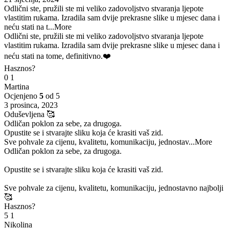
Odlični ste, pružili ste mi veliko zadovoljstvo stvaranja ljepote
vlastitim rukama. Izradila sam dvije prekrasne slike u mjesec dana i
neću stati na t
...More
Odlični ste, pružili ste mi veliko zadovoljstvo stvaranja ljepote
vlastitim rukama. Izradila sam dvije prekrasne slike u mjesec dana i
neću stati na tome, definitivno.❤️
Hasznos?
0
1
Martina
Ocjenjeno
5
od 5
3 prosinca, 2023
Oduševljena 🥰
Odličan poklon za sebe, za drugoga.
Opustite se i stvarajte sliku koja će krasiti vaš zid.
Sve pohvale za cijenu, kvalitetu, komunikaciju, jednostav
...More
Odličan poklon za sebe, za drugoga.
Opustite se i stvarajte sliku koja će krasiti vaš zid.
Sve pohvale za cijenu, kvalitetu, komunikaciju, jednostavno najbolji
🥰
Hasznos?
5
1
Nikolina