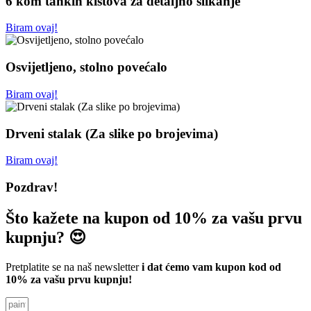
6 kom tankih kistova za detaljno slikanje
Biram ovaj!
Osvijetljeno, stolno povećalo
Biram ovaj!
Drveni stalak (Za slike po brojevima)
Biram ovaj!
Pozdrav!
Što kažete na kupon od 10% za vašu prvu
kupnju? 😍
Pretplatite se na naš newsletter
i dat ćemo vam kupon kod od
10% za vašu prvu kupnju!