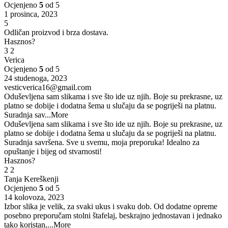
Ocjenjeno
5
od 5
1 prosinca, 2023
5
Odličan proizvod i brza dostava.
Hasznos?
3
2
Verica
Ocjenjeno
5
od 5
24 studenoga, 2023
vesticverica16@gmail.com
Oduševljena sam slikama i sve što ide uz njih. Boje su prekrasne, uz
platno se dobije i dodatna šema u slučaju da se pogriješi na platnu.
Suradnja sav
...More
Oduševljena sam slikama i sve što ide uz njih. Boje su prekrasne, uz
platno se dobije i dodatna šema u slučaju da se pogriješi na platnu.
Suradnja savršena. Sve u svemu, moja preporuka! Idealno za
opuštanje i bijeg od stvarnosti!
Hasznos?
2
2
Tanja Kereškenji
Ocjenjeno
5
od 5
14 kolovoza, 2023
Izbor slika je velik, za svaki ukus i svaku dob. Od dodatne opreme
posebno preporučam stolni štafelaj, beskrajno jednostavan i jednako
tako koristan,
...More