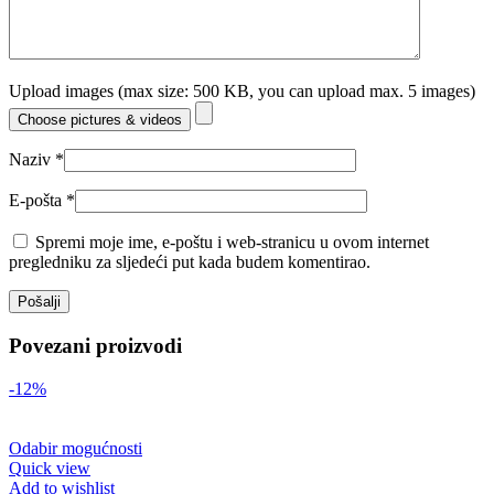
Upload images (max size: 500 KB, you can upload max. 5 images)
Choose pictures & videos
Naziv
*
E-pošta
*
Spremi moje ime, e-poštu i web-stranicu u ovom internet
pregledniku za sljedeći put kada budem komentirao.
Povezani proizvodi
-12%
Odabir mogućnosti
Quick view
Add to wishlist