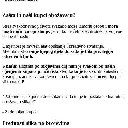
Zašto ih naši kupci obožavaju?
Stres svakodnevnog života svakako može izmoriti osobu i
mora
imati način za opuštanje,
jer nitko ne želi izbaciti stres na voljene
osobe ili poslu.
Umjetnost je savršen alat opuštanje i kreativno stvaranje.
Međutim,
stvaranje lijepog djela do sada je bila privilegija
određenih ljudi
.
S našim slikama po brojevima cilj nam je svakom od naših
cijenjenih kupaca pružiti iskustvo kako je to
stvoriti fantastičnu
kreaciju, izaći iz svakodnevice i na kraju okačiti zajamčenu lijepu
sliku na zid!
"Potpuno se isključim dok slikam, sada mi je to postala tjedna rutina,
obožavam slikati!"
- Zadovoljan kupac
Prednosti slika po brojevima