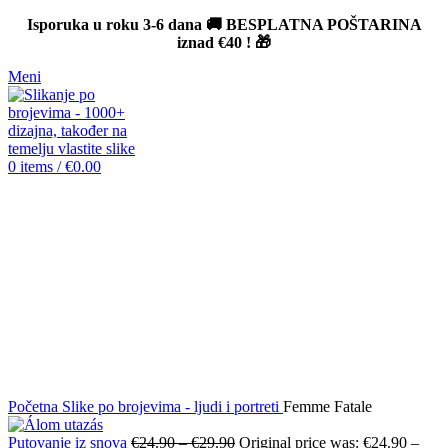
Isporuka u roku 3-6 dana 🚚 BESPLATNA POŠTARINA
iznad
€40
! 🎁
Meni
0
items
/
€
0.00
-12%
Click to enlarge
Početna
Slike po brojevima - ljudi i portreti
Femme Fatale
Putovanje iz snova
€
24.90
–
€
29.90
Original price was: €24.90 –