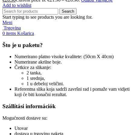
Add to wishlist
Search
Start typing to see products you are looking for.
Meni
Trgovina
0
items
Košarica
Što je u paketu?
Numerirano platno visoke kvalitete: (50cm X 40cm)
Numerirane akrilne boje.
Četkice za slikanje:
2 tanka,
1 srednja,
1 u debeloj veličini.
Referentna slika koja sadrži završni rad i pomaže vam vidjeti
koji će biti konačni rezultat.
Szállítási információk
Mogućnosti dostave su:
Utovar
dostava u trgovinu paketa