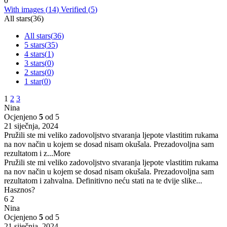
0
With images (
14
)
Verified (
5
)
All stars(
36
)
All stars(
36
)
5 stars(
35
)
4 stars(
1
)
3 stars(
0
)
2 stars(
0
)
1 star(
0
)
1
2
3
Nina
Ocjenjeno
5
od 5
21 siječnja, 2024
Pružili ste mi veliko zadovoljstvo stvaranja ljepote vlastitim rukama
na nov način u kojem se dosad nisam okušala. Prezadovoljna sam
rezultatom i z
...More
Pružili ste mi veliko zadovoljstvo stvaranja ljepote vlastitim rukama
na nov način u kojem se dosad nisam okušala. Prezadovoljna sam
rezultatom i zahvalna. Definitivno neću stati na te dvije slike...
Hasznos?
6
2
Nina
Ocjenjeno
5
od 5
21 siječnja, 2024