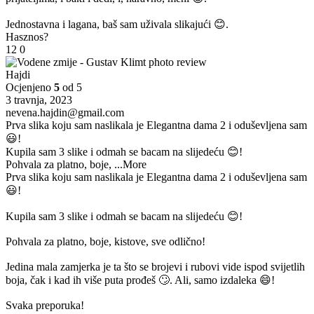
Jednostavna i lagana, baš sam uživala slikajući 😊.
Hasznos?
12
0
Hajdi
Ocjenjeno
5
od 5
3 travnja, 2023
nevena.hajdin@gmail.com
Prva slika koju sam naslikala je Elegantna dama 2 i oduševljena sam
😃!
Kupila sam 3 slike i odmah se bacam na slijedeću 😊!
Pohvala za platno, boje,
...More
Prva slika koju sam naslikala je Elegantna dama 2 i oduševljena sam
😃!
Kupila sam 3 slike i odmah se bacam na slijedeću 😊!
Pohvala za platno, boje, kistove, sve odlično!
Jedina mala zamjerka je ta što se brojevi i rubovi vide ispod svijetlih
boja, čak i kad ih više puta prođeš 🙄. Ali, samo izdaleka 😄!
Svaka preporuka!