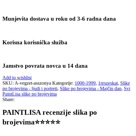
Munjevita dostava u roku od 3-6 radna dana
Korisna korisnička služba
Jamstvo povrata novca u 14 dana
Add to wishlist
SKU:
A-vegzet-asszonya
Kategorije:
1000-1999
,
1reszeskat
,
Slike
po brojevima - ljudi i portreti
,
Slike po brojevima - Majčin dan
,
Svi
PaintLisa slike po brojevima
Share:
PAINTLISA recenzije slika po
brojevima⭐️⭐️⭐️⭐️⭐️