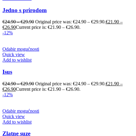
Jedno s prirodom
€
24.90
–
€
29.90
Original price was: €24.90 – €29.90.
€
21.90
–
€
26.90
Current price is: €21.90 – €26.90.
-12%
Odabir mogućnosti
Quick view
Add to wishlist
Isus
€
24.90
–
€
29.90
Original price was: €24.90 – €29.90.
€
21.90
–
€
26.90
Current price is: €21.90 – €26.90.
-12%
Odabir mogućnosti
Quick view
Add to wishlist
Zlatne suze