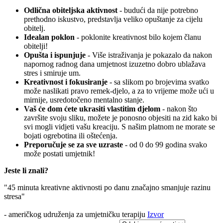
Odlična obiteljska aktivnost
- budući da nije potrebno
prethodno iskustvo, predstavlja veliko opuštanje za cijelu
obitelj.
Idealan poklon
- poklonite kreativnost bilo kojem članu
obitelji!
Opušta i ispunjuje
- Više istraživanja je pokazalo da nakon
napornog radnog dana umjetnost izuzetno dobro ublažava
stres i smiruje um.
Kreativnost i fokusiranje
- sa slikom po brojevima svatko
može naslikati pravo remek-djelo, a za to vrijeme može ući u
mirnije, usredotočeno mentalno stanje.
Vaš će dom ćete ukrasiti vlastitim djelom
- nakon što
završite svoju sliku, možete je ponosno objesiti na zid kako bi
svi mogli vidjeti vašu kreaciju. S našim platnom ne morate se
bojati ogrebotina ili oštećenja.
Preporučuje se za sve uzraste
- od 0 do 99 godina svako
može postati umjetnik!
Jeste li znali?
"45 minuta kreativne aktivnosti po danu značajno smanjuje razinu
stresa"
- američkog udruženja za umjetničku terapiju
Izvor