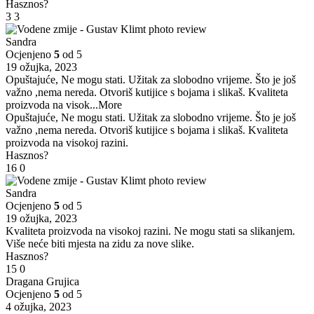
Hasznos?
3
3
Sandra
Ocjenjeno
5
od 5
19 ožujka, 2023
Opuštajuće, Ne mogu stati. Užitak za slobodno vrijeme. Što je još
važno ,nema nereda. Otvoriš kutijice s bojama i slikaš. Kvaliteta
proizvoda na visok
...More
Opuštajuće, Ne mogu stati. Užitak za slobodno vrijeme. Što je još
važno ,nema nereda. Otvoriš kutijice s bojama i slikaš. Kvaliteta
proizvoda na visokoj razini.
Hasznos?
16
0
Sandra
Ocjenjeno
5
od 5
19 ožujka, 2023
Kvaliteta proizvoda na visokoj razini. Ne mogu stati sa slikanjem.
Više neće biti mjesta na zidu za nove slike.
Hasznos?
15
0
Dragana Grujica
Ocjenjeno
5
od 5
4 ožujka, 2023