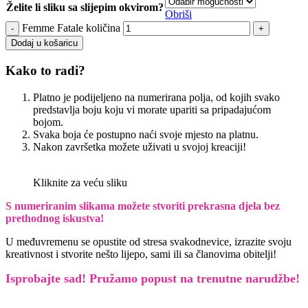
Želite li sliku sa slijepim okvirom?
Obriši
Femme Fatale količina
Dodaj u košaricu
Kako to radi?
Platno je podijeljeno na numerirana polja, od kojih svako
predstavlja boju koju vi morate upariti sa pripadajućom
bojom.
Svaka boja će postupno naći svoje mjesto na platnu.
Nakon završetka možete uživati u svojoj kreaciji!
Kliknite za veću sliku
S numeriranim slikama možete stvoriti prekrasna djela bez
prethodnog iskustva!
U međuvremenu se opustite od stresa svakodnevice, izrazite svoju
kreativnost i stvorite nešto lijepo, sami ili sa članovima obitelji!
Isprobajte sad! Pružamo
popust na trenutne narudžbe!