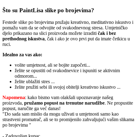
Što su PaintLisa slike po brojevima?
Festede slike po brojevima pružaju kreativno, meditativno iskustvo i
pomažu vam da se odvojite od svakodnevnog stresa. Umjetničko
djelo prikazano na slici proizvoda možete izraditi
čak i bez
prethodnog iskustva
, čak i ako je ovo prvi put da imate četkicu u
ruci.
Idealno za vas ako:
volite umjetnost, ali se bojite započeti...
želite se opustiti od svakodnevice i ispuniti se aktivnim
odmorom...
želite ublažiti stres ...
želite pružiti sebi ili svojoj obitelji kreativno iskustvo ...
Napomena
: kako bismo vam olakšali upoznavanje našeg
proizvoda,
pružamo popust
na trenutne narudžbe
. Ne propustite
popust, naručite ga već danas!
"Do sada sam mislio da mogu uživati u umjetnosti samo kao
strastveni promatrač, ali se to promijenilo zahvaljujući vašim slikama
po brojevima "
- Zadovoljan kupac