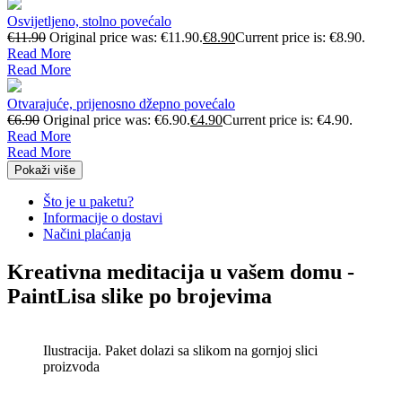
Osvijetljeno, stolno povećalo
€
11.90
Original price was: €11.90.
€
8.90
Current price is: €8.90.
Read More
Read More
Otvarajuće, prijenosno džepno povećalo
€
6.90
Original price was: €6.90.
€
4.90
Current price is: €4.90.
Read More
Read More
Pokaži više
Što je u paketu?
Informacije o dostavi
Načini plaćanja
Kreativna meditacija u vašem domu -
PaintLisa slike po brojevima
Ilustracija. Paket dolazi sa slikom na gornjoj slici
proizvoda