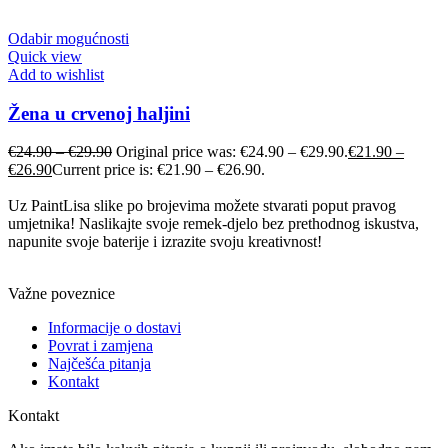
Odabir mogućnosti
Quick view
Add to wishlist
Žena u crvenoj haljini
€
24.90
–
€
29.90
Original price was: €24.90 – €29.90.
€
21.90
–
€
26.90
Current price is: €21.90 – €26.90.
Uz PaintLisa slike po brojevima možete stvarati poput pravog
umjetnika! Naslikajte svoje remek-djelo bez prethodnog iskustva,
napunite svoje baterije i izrazite svoju kreativnost!
Važne poveznice
Informacije o dostavi
Povrat i zamjena
Najčešća pitanja
Kontakt
Kontakt