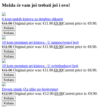
Možda će vam još trebati još i ovo!
6 kom tankih kistova za detaljno slikanje
€
11.90
Original price was: €11.90.
€
9.90
Current price is: €9.90.
Košara
Košara
10 kom premium set kistova - U tamnocrvenoj boji
€
11.90
Original price was: €11.90.
€
8.90
Current price is: €8.90.
Košara
Košara
10 kom premium set kistova - U svijetloplavoj boji
€
11.90
Original price was: €11.90.
€
8.90
Current price is: €8.90.
Košara
Košara
Drveni stalak (Za slike po brojevima)
€
12.90
Original price was: €12.90.
€
9.90
Current price is: €9.90.
Košara
Košara