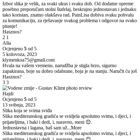
Izbor slika je velik, za svaki ukus i svaku dob. Od dodatne opreme
posebno preporučam stolni štafelaj, beskrajno jednostavan i jednako
tako koristan, znatno olakšava rad. PainLisa dobiva svaku pohvalu
za komunikaciju, za rješavanje svakog problema i odgovor na svako
pitanje!
Hasznos?
2
1
Alla
Ocjenjeno
5
od 5
5 kolovoza, 2023
klymenkoa75@gmail.com
Hvala na vašem vremenu. narudžba je stigla brzo, sigurno
zapakirana. boje su dobro odabrane, boja je na stanju. Naručit ću još
Hasznos?
3
3
Hajdi
Ocjenjeno
5
od 5
13 svibnja, 2023
Slika koja se svima sviđa
Slika mediteranskog gradića se svidjela apsolutno svima, i djeci, i
prijateljima, i baki i dedi, i, naravno, meni 😊.
Jednostavna i lagana, baš sam už
...More
Slika mediteranskog gradića se svidjela apsolutno svima, i djeci, i
prijateljima, i baki i dedi, i, naravno, meni 😊.