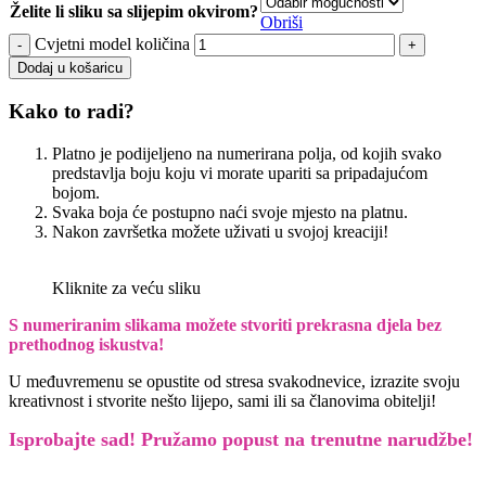
Želite li sliku sa slijepim okvirom?
Obriši
Cvjetni model količina
Dodaj u košaricu
Kako to radi?
Platno je podijeljeno na numerirana polja, od kojih svako
predstavlja boju koju vi morate upariti sa pripadajućom
bojom.
Svaka boja će postupno naći svoje mjesto na platnu.
Nakon završetka možete uživati u svojoj kreaciji!
Kliknite za veću sliku
S numeriranim slikama možete stvoriti prekrasna djela bez
prethodnog iskustva!
U međuvremenu se opustite od stresa svakodnevice, izrazite svoju
kreativnost i stvorite nešto lijepo, sami ili sa članovima obitelji!
Isprobajte sad! Pružamo
popust na trenutne narudžbe!