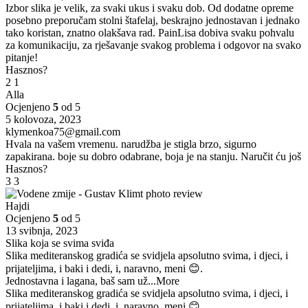
Izbor slika je velik, za svaki ukus i svaku dob. Od dodatne opreme
posebno preporučam stolni štafelaj, beskrajno jednostavan i jednako
tako koristan, znatno olakšava rad. PainLisa dobiva svaku pohvalu
za komunikaciju, za rješavanje svakog problema i odgovor na svako
pitanje!
Hasznos?
2
1
Alla
Ocjenjeno
5
od 5
5 kolovoza, 2023
klymenkoa75@gmail.com
Hvala na vašem vremenu. narudžba je stigla brzo, sigurno
zapakirana. boje su dobro odabrane, boja je na stanju. Naručit ću još
Hasznos?
3
3
Hajdi
Ocjenjeno
5
od 5
13 svibnja, 2023
Slika koja se svima sviđa
Slika mediteranskog gradića se svidjela apsolutno svima, i djeci, i
prijateljima, i baki i dedi, i, naravno, meni 😊.
Jednostavna i lagana, baš sam už
...More
Slika mediteranskog gradića se svidjela apsolutno svima, i djeci, i
prijateljima, i baki i dedi, i, naravno, meni 😊.