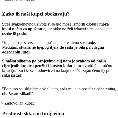
Zašto ih naši kupci obožavaju?
Stres svakodnevnog života svakako može izmoriti osobu i
mora
imati način za opuštanje,
jer nitko ne želi izbaciti stres na voljene
osobe ili poslu.
Umjetnost je savršen alat opuštanje i kreativno stvaranje.
Međutim,
stvaranje lijepog djela do sada je bila privilegija
određenih ljudi
.
S našim slikama po brojevima cilj nam je svakom od naših
cijenjenih kupaca pružiti iskustvo kako je to
stvoriti fantastičnu
kreaciju, izaći iz svakodnevice i na kraju okačiti zajamčenu lijepu
sliku na zid!
"Potpuno se isključim dok slikam, sada mi je to postala tjedna rutina,
obožavam slikati!"
- Zadovoljan kupac
Prednosti slika po brojevima