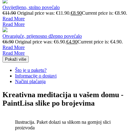
Osvijetljeno, stolno povećalo
€
11.90
Original price was: €11.90.
€
8.90
Current price is: €8.90.
Read More
Read More
Otvarajuće, prijenosno džepno povećalo
€
6.90
Original price was: €6.90.
€
4.90
Current price is: €4.90.
Read More
Read More
Pokaži više
Što je u paketu?
Informacije o dostavi
Načini plaćanja
Kreativna meditacija u vašem domu -
PaintLisa slike po brojevima
Ilustracija. Paket dolazi sa slikom na gornjoj slici
proizvoda