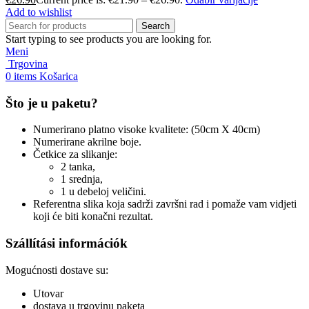
Add to wishlist
Search
Start typing to see products you are looking for.
Meni
Trgovina
0
items
Košarica
Što je u paketu?
Numerirano platno visoke kvalitete: (50cm X 40cm)
Numerirane akrilne boje.
Četkice za slikanje:
2 tanka,
1 srednja,
1 u debeloj veličini.
Referentna slika koja sadrži završni rad i pomaže vam vidjeti
koji će biti konačni rezultat.
Szállítási információk
Mogućnosti dostave su:
Utovar
dostava u trgovinu paketa