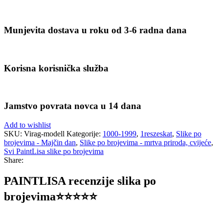
Munjevita dostava u roku od 3-6 radna dana
Korisna korisnička služba
Jamstvo povrata novca u 14 dana
Add to wishlist
SKU:
Virag-modell
Kategorije:
1000-1999
,
1reszeskat
,
Slike po
brojevima - Majčin dan
,
Slike po brojevima - mrtva priroda, cvijeće
,
Svi PaintLisa slike po brojevima
Share:
PAINTLISA recenzije slika po
brojevima⭐️⭐️⭐️⭐️⭐️