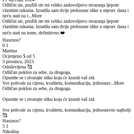
Odlični ste, pružili ste mi veliko zadovoljstvo stvaranja ljepote
vlastitim rukama. Izradila sam dvije prekrasne slike u mjesec dana i
neću stati na t
...More
Odlični ste, pružili ste mi veliko zadovoljstvo stvaranja ljepote
vlastitim rukama. Izradila sam dvije prekrasne slike u mjesec dana i
neću stati na tome, definitivno.❤️
Hasznos?
0
1
Martina
Ocjenjeno
5
od 5
3 prosinca, 2023
Oduševljena 🥰
Odličan poklon za sebe, za drugoga.
Opustite se i stvarajte sliku koja će krasiti vaš zid.
Sve pohvale za cijenu, kvalitetu, komunikaciju, jednostav
...More
Odličan poklon za sebe, za drugoga.
Opustite se i stvarajte sliku koja će krasiti vaš zid.
Sve pohvale za cijenu, kvalitetu, komunikaciju, jednostavno najbolji
🥰
Hasznos?
5
1
Nikolina