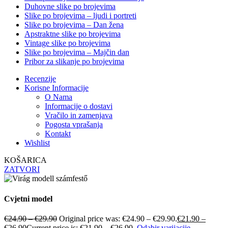
Duhovne slike po brojevima
Slike po brojevima – ljudi i portreti
Slike po brojevima – Dan žena
Apstraktne slike po brojevima
Vintage slike po brojevima
Slike po brojevima – Majčin dan
Pribor za slikanje po brojevima
Recenzije
Korisne Informacije
O Nama
Informacije o dostavi
Vračilo in zamenjava
Pogosta vprašanja
Kontakt
Wishlist
KOŠARICA
ZATVORI
Cvjetni model
€
24.90
–
€
29.90
Original price was: €24.90 – €29.90.
€
21.90
–
€
26.90
Current price is: €21.90 – €26.90.
Odabir varijacije