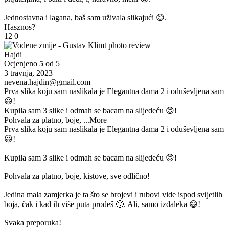
Jednostavna i lagana, baš sam uživala slikajući 😊.
Hasznos?
12
0
Hajdi
Ocjenjeno
5
od 5
3 travnja, 2023
nevena.hajdin@gmail.com
Prva slika koju sam naslikala je Elegantna dama 2 i oduševljena sam
😃!
Kupila sam 3 slike i odmah se bacam na slijedeću 😊!
Pohvala za platno, boje,
...More
Prva slika koju sam naslikala je Elegantna dama 2 i oduševljena sam
😃!
Kupila sam 3 slike i odmah se bacam na slijedeću 😊!
Pohvala za platno, boje, kistove, sve odlično!
Jedina mala zamjerka je ta što se brojevi i rubovi vide ispod svijetlih
boja, čak i kad ih više puta prođeš 🙄. Ali, samo izdaleka 😄!
Svaka preporuka!