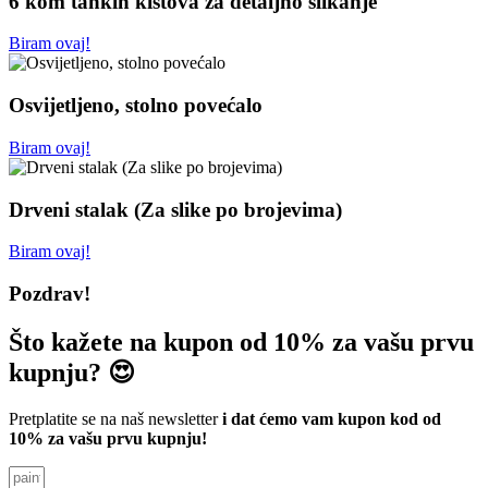
6 kom tankih kistova za detaljno slikanje
Biram ovaj!
Osvijetljeno, stolno povećalo
Biram ovaj!
Drveni stalak (Za slike po brojevima)
Biram ovaj!
Pozdrav!
Što kažete na kupon od 10% za vašu prvu
kupnju? 😍
Pretplatite se na naš newsletter
i dat ćemo vam kupon kod od
10% za vašu prvu kupnju!