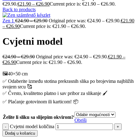
€29.90.
€
21.90
–
€
26.90
Current price is: €21.90 – €26.90.
Back to products
Zen 1
€
24.90
–
€
29.90
Original price was: €24.90 – €29.90.
€
21.90
–
€
26.90
Current price is: €21.90 – €26.90.
Cvjetni model
€
24.90
–
€
29.90
Original price was: €24.90 – €29.90.
€
21.90
–
€
26.90
Current price is: €21.90 – €26.90.
🖼️40×50 cm
✅ Odaberite između stotina prekrasnih slika po brojevima najbližih
svojem srcu 🥰
✅ Čvrsto, kvalitetno platno i sav pribor za slikanje 🖌️
✅ Plaćanje gotovinom ili karticom! 📦
Želite li sliku sa slijepim okvirom?
Obriši
Cvjetni model količina
Dodaj u košaricu