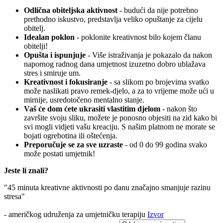
Odlična obiteljska aktivnost
- budući da nije potrebno
prethodno iskustvo, predstavlja veliko opuštanje za cijelu
obitelj.
Idealan poklon
- poklonite kreativnost bilo kojem članu
obitelji!
Opušta i ispunjuje
- Više istraživanja je pokazalo da nakon
napornog radnog dana umjetnost izuzetno dobro ublažava
stres i smiruje um.
Kreativnost i fokusiranje
- sa slikom po brojevima svatko
može naslikati pravo remek-djelo, a za to vrijeme može ući u
mirnije, usredotočeno mentalno stanje.
Vaš će dom ćete ukrasiti vlastitim djelom
- nakon što
završite svoju sliku, možete je ponosno objesiti na zid kako bi
svi mogli vidjeti vašu kreaciju. S našim platnom ne morate se
bojati ogrebotina ili oštećenja.
Preporučuje se za sve uzraste
- od 0 do 99 godina svako
može postati umjetnik!
Jeste li znali?
"45 minuta kreativne aktivnosti po danu značajno smanjuje razinu
stresa"
- američkog udruženja za umjetničku terapiju
Izvor