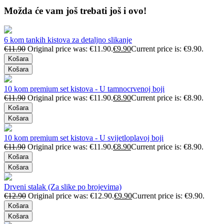
Možda će vam još trebati još i ovo!
6 kom tankih kistova za detaljno slikanje
€
11.90
Original price was: €11.90.
€
9.90
Current price is: €9.90.
Košara
Košara
10 kom premium set kistova - U tamnocrvenoj boji
€
11.90
Original price was: €11.90.
€
8.90
Current price is: €8.90.
Košara
Košara
10 kom premium set kistova - U svijetloplavoj boji
€
11.90
Original price was: €11.90.
€
8.90
Current price is: €8.90.
Košara
Košara
Drveni stalak (Za slike po brojevima)
€
12.90
Original price was: €12.90.
€
9.90
Current price is: €9.90.
Košara
Košara