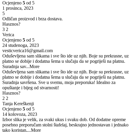
Ocjenjeno
5
od 5
1 prosinca, 2023
5
Odličan proizvod i brza dostava.
Hasznos?
3
2
Verica
Ocjenjeno
5
od 5
24 studenoga, 2023
vesticverica16@gmail.com
Oduševljena sam slikama i sve što ide uz njih. Boje su prekrasne, uz
platno se dobije i dodatna šema u slučaju da se pogriješi na platnu.
Suradnja sav
...More
Oduševljena sam slikama i sve što ide uz njih. Boje su prekrasne, uz
platno se dobije i dodatna šema u slučaju da se pogriješi na platnu.
Suradnja savršena. Sve u svemu, moja preporuka! Idealno za
opuštanje i bijeg od stvarnosti!
Hasznos?
2
2
Tanja Kereškenji
Ocjenjeno
5
od 5
14 kolovoza, 2023
Izbor slika je velik, za svaki ukus i svaku dob. Od dodatne opreme
posebno preporučam stolni štafelaj, beskrajno jednostavan i jednako
tako koristan,
...More