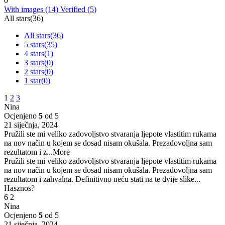
0
With images (
14
)
Verified (
5
)
All stars(
36
)
All stars(
36
)
5 stars(
35
)
4 stars(
1
)
3 stars(
0
)
2 stars(
0
)
1 star(
0
)
1
2
3
Nina
Ocjenjeno
5
od 5
21 siječnja, 2024
Pružili ste mi veliko zadovoljstvo stvaranja ljepote vlastitim rukama
na nov način u kojem se dosad nisam okušala. Prezadovoljna sam
rezultatom i z
...More
Pružili ste mi veliko zadovoljstvo stvaranja ljepote vlastitim rukama
na nov način u kojem se dosad nisam okušala. Prezadovoljna sam
rezultatom i zahvalna. Definitivno neću stati na te dvije slike...
Hasznos?
6
2
Nina
Ocjenjeno
5
od 5
21 siječnja, 2024