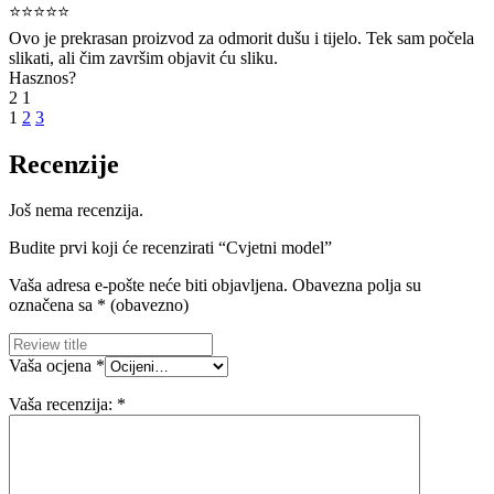
⭐⭐⭐⭐⭐
Ovo je prekrasan proizvod za odmorit dušu i tijelo. Tek sam počela
slikati, ali čim završim objavit ću sliku.
Hasznos?
2
1
1
2
3
Recenzije
Još nema recenzija.
Budite prvi koji će recenzirati “Cvjetni model”
Vaša adresa e-pošte neće biti objavljena.
Obavezna polja su
označena sa
* (obavezno)
Vaša ocjena
*
Vaša recenzija:
*