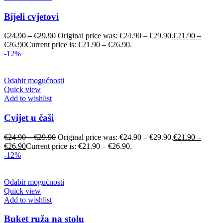
Bijeli cvjetovi
€
24.90
–
€
29.90
Original price was: €24.90 – €29.90.
€
21.90
–
€
26.90
Current price is: €21.90 – €26.90.
-12%
Odabir mogućnosti
Quick view
Add to wishlist
Cvijet u čaši
€
24.90
–
€
29.90
Original price was: €24.90 – €29.90.
€
21.90
–
€
26.90
Current price is: €21.90 – €26.90.
-12%
Odabir mogućnosti
Quick view
Add to wishlist
Buket ruža na stolu