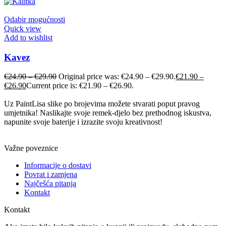
Odabir mogućnosti
Quick view
Add to wishlist
Kavez
€
24.90
–
€
29.90
Original price was: €24.90 – €29.90.
€
21.90
–
€
26.90
Current price is: €21.90 – €26.90.
Uz PaintLisa slike po brojevima možete stvarati poput pravog
umjetnika! Naslikajte svoje remek-djelo bez prethodnog iskustva,
napunite svoje baterije i izrazite svoju kreativnost!
Važne poveznice
Informacije o dostavi
Povrat i zamjena
Najčešća pitanja
Kontakt
Kontakt