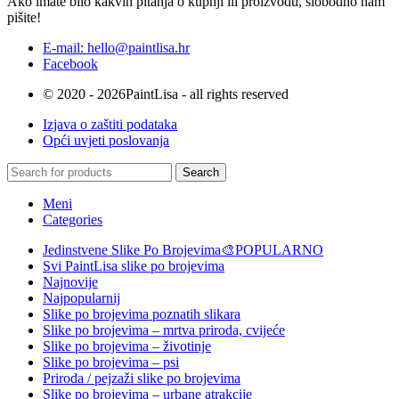
Ako imate bilo kakvih pitanja o kupnji ili proizvodu, slobodno nam
pišite!
E-mail: hello@paintlisa.hr
Facebook
© 2020 - 2026PaintLisa - all rights reserved
Izjava o zaštiti podataka
Opći uvjeti poslovanja
Search
Meni
Categories
Jedinstvene Slike Po Brojevima🎨
POPULARNO
Svi PaintLisa slike po brojevima
Najnovije
Najpopularnij
Slike po brojevima poznatih slikara
Slike po brojevima – mrtva priroda, cvijeće
Slike po brojevima – životinje
Slike po brojevima – psi
Priroda / pejzaži slike po brojevima
Slike po brojevima – urbane atrakcije