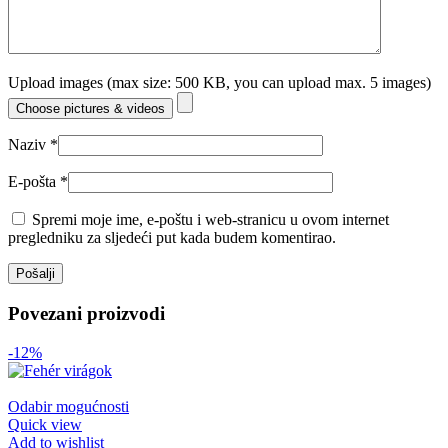
Upload images (max size: 500 KB, you can upload max. 5 images)
Choose pictures & videos
Naziv
*
E-pošta
*
Spremi moje ime, e-poštu i web-stranicu u ovom internet
pregledniku za sljedeći put kada budem komentirao.
Povezani proizvodi
-12%
Odabir mogućnosti
Quick view
Add to wishlist