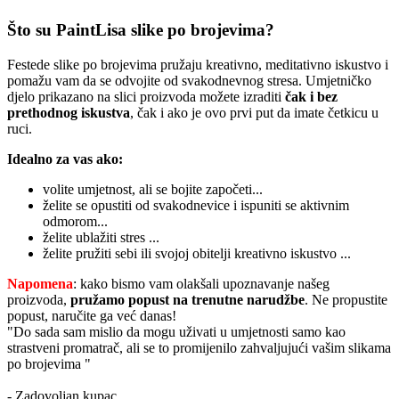
Što su PaintLisa slike po brojevima?
Festede slike po brojevima pružaju kreativno, meditativno iskustvo i
pomažu vam da se odvojite od svakodnevnog stresa. Umjetničko
djelo prikazano na slici proizvoda možete izraditi
čak i bez
prethodnog iskustva
, čak i ako je ovo prvi put da imate četkicu u
ruci.
Idealno za vas ako:
volite umjetnost, ali se bojite započeti...
želite se opustiti od svakodnevice i ispuniti se aktivnim
odmorom...
želite ublažiti stres ...
želite pružiti sebi ili svojoj obitelji kreativno iskustvo ...
Napomena
: kako bismo vam olakšali upoznavanje našeg
proizvoda,
pružamo popust
na trenutne narudžbe
. Ne propustite
popust, naručite ga već danas!
"Do sada sam mislio da mogu uživati u umjetnosti samo kao
strastveni promatrač, ali se to promijenilo zahvaljujući vašim slikama
po brojevima "
- Zadovoljan kupac