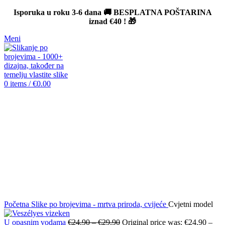
Isporuka u roku 3-6 dana 🚚 BESPLATNA POŠTARINA
iznad
€40
! 🎁
Meni
0
items
/
€
0.00
-12%
Click to enlarge
Početna
Slike po brojevima - mrtva priroda, cvijeće
Cvjetni model
U opasnim vodama
€
24.90
–
€
29.90
Original price was: €24.90 –