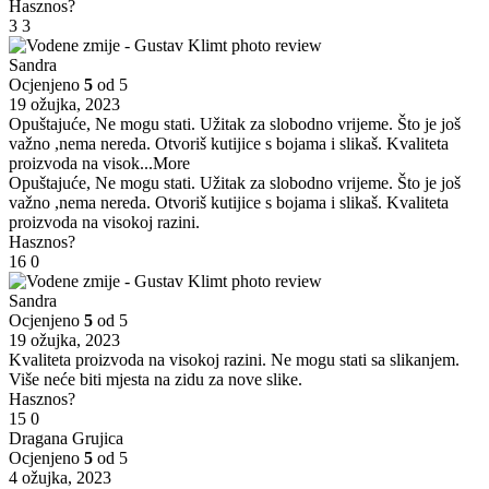
Hasznos?
3
3
Sandra
Ocjenjeno
5
od 5
19 ožujka, 2023
Opuštajuće, Ne mogu stati. Užitak za slobodno vrijeme. Što je još
važno ,nema nereda. Otvoriš kutijice s bojama i slikaš. Kvaliteta
proizvoda na visok
...More
Opuštajuće, Ne mogu stati. Užitak za slobodno vrijeme. Što je još
važno ,nema nereda. Otvoriš kutijice s bojama i slikaš. Kvaliteta
proizvoda na visokoj razini.
Hasznos?
16
0
Sandra
Ocjenjeno
5
od 5
19 ožujka, 2023
Kvaliteta proizvoda na visokoj razini. Ne mogu stati sa slikanjem.
Više neće biti mjesta na zidu za nove slike.
Hasznos?
15
0
Dragana Grujica
Ocjenjeno
5
od 5
4 ožujka, 2023