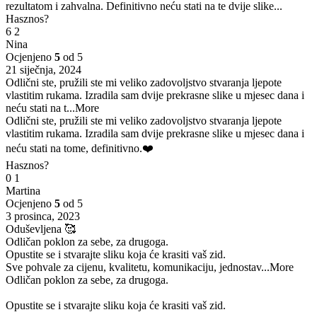
rezultatom i zahvalna. Definitivno neću stati na te dvije slike...
Hasznos?
6
2
Nina
Ocjenjeno
5
od 5
21 siječnja, 2024
Odlični ste, pružili ste mi veliko zadovoljstvo stvaranja ljepote
vlastitim rukama. Izradila sam dvije prekrasne slike u mjesec dana i
neću stati na t
...More
Odlični ste, pružili ste mi veliko zadovoljstvo stvaranja ljepote
vlastitim rukama. Izradila sam dvije prekrasne slike u mjesec dana i
neću stati na tome, definitivno.❤️
Hasznos?
0
1
Martina
Ocjenjeno
5
od 5
3 prosinca, 2023
Oduševljena 🥰
Odličan poklon za sebe, za drugoga.
Opustite se i stvarajte sliku koja će krasiti vaš zid.
Sve pohvale za cijenu, kvalitetu, komunikaciju, jednostav
...More
Odličan poklon za sebe, za drugoga.
Opustite se i stvarajte sliku koja će krasiti vaš zid.