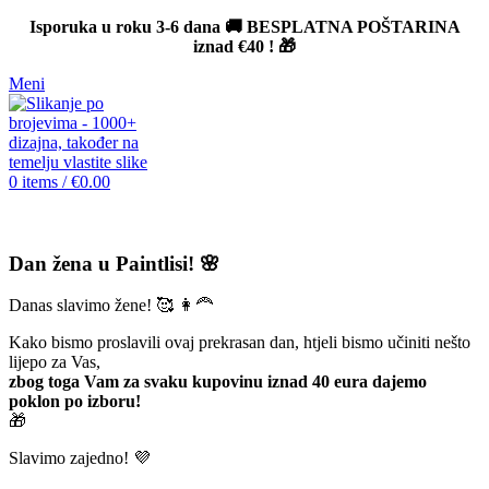
Isporuka u roku 3-6 dana 🚚 BESPLATNA POŠTARINA
iznad
€40
! 🎁
Meni
0
items
/
€
0.00
Dan žena u Paintlisi! 🌸
Danas slavimo žene! 🥰 👩‍🦰
Kako bismo proslavili ovaj prekrasan dan, htjeli bismo učiniti nešto
lijepo za Vas,
zbog toga Vam za svaku kupovinu iznad 40 eura dajemo
poklon po izboru!
🎁
Slavimo zajedno! 💜