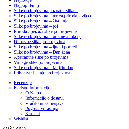
Najnovije
Najpopularnij
Slike po brojevima poznatih slikara
Slike po brojevima – mrtva priroda, cvijeće
Slike po brojevima – životinje
Slike po brojevima – psi
Priroda / pejzaži slike po brojevima
Slike po brojevima – urbane atrakcije
Duhovne slike po brojevima
Slike po brojevima – ljudi i portreti
Slike po brojevima – Dan žena
Apstraktne slike po brojevima
Vintage slike po brojevima
Slike po brojevima – Majčin dan
Pribor za slikanje po brojevima
Recenzije
Korisne Informacije
O Nama
Informacije o dostavi
Vračilo in zamenjava
Pogosta vprašanja
Kontakt
Wishlist
KOŠARICA