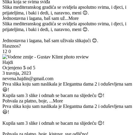
Slika koja se svima sviđa
Slika mediteranskog gradića se svidjela apsolutno svima, i djeci, i
prijateljima, i baki i dedi, i, naravno, meni 😊.
Jednostavna i lagana, baš sam už
...More
Slika mediteranskog gradića se svidjela apsolutno svima, i djeci, i
prijateljima, i baki i dedi, i, naravno, meni 😊.
Jednostavna i lagana, baš sam uživala slikajući 😊.
Hasznos?
12
0
Hajdi
Ocjenjeno
5
od 5
3 travnja, 2023
nevena.hajdin@gmail.com
Prva slika koju sam naslikala je Elegantna dama 2 i oduševljena sam
😃!
Kupila sam 3 slike i odmah se bacam na slijedeću 😊!
Pohvala za platno, boje,
...More
Prva slika koju sam naslikala je Elegantna dama 2 i oduševljena sam
😃!
Kupila sam 3 slike i odmah se bacam na slijedeću 😊!
Pohvala za platno, boje, kistove, sve odlično!