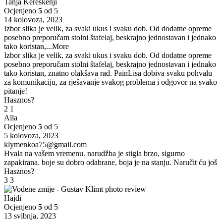
Tanja Kereškenji
Ocjenjeno
5
od 5
14 kolovoza, 2023
Izbor slika je velik, za svaki ukus i svaku dob. Od dodatne opreme
posebno preporučam stolni štafelaj, beskrajno jednostavan i jednako
tako koristan,
...More
Izbor slika je velik, za svaki ukus i svaku dob. Od dodatne opreme
posebno preporučam stolni štafelaj, beskrajno jednostavan i jednako
tako koristan, znatno olakšava rad. PainLisa dobiva svaku pohvalu
za komunikaciju, za rješavanje svakog problema i odgovor na svako
pitanje!
Hasznos?
2
1
Alla
Ocjenjeno
5
od 5
5 kolovoza, 2023
klymenkoa75@gmail.com
Hvala na vašem vremenu. narudžba je stigla brzo, sigurno
zapakirana. boje su dobro odabrane, boja je na stanju. Naručit ću još
Hasznos?
3
3
Hajdi
Ocjenjeno
5
od 5
13 svibnja, 2023