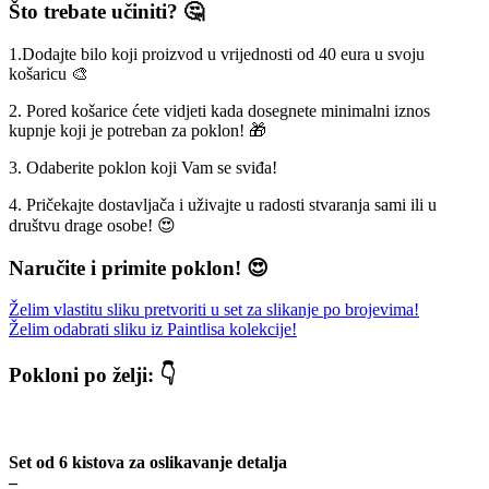
Što trebate učiniti? 🤔
1.Dodajte bilo koji proizvod u vrijednosti od 40 eura u svoju
košaricu 🎨
2. Pored košarice ćete vidjeti kada dosegnete minimalni iznos
kupnje koji je potreban za poklon! 🎁
3. Odaberite poklon koji Vam se sviđa!
4. Pričekajte dostavljača i uživajte u radosti stvaranja sami ili u
društvu drage osobe! 😍
Naručite i primite poklon! 😍
Želim vlastitu sliku pretvoriti u set za slikanje po brojevima!
Želim odabrati sliku iz Paintlisa kolekcije!
Pokloni po želji: 👇
Set od 6 kistova za oslikavanje detalja
–