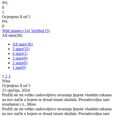
0%
0
1
Ocjenjeno
1
od 5
0%
0
With images (
14
)
Verified (
5
)
All stars(
36
)
All stars(
36
)
5 stars(
35
)
4 stars(
1
)
3 stars(
0
)
2 stars(
0
)
1 star(
0
)
1
2
3
Nina
Ocjenjeno
5
od 5
21 siječnja, 2024
Pružili ste mi veliko zadovoljstvo stvaranja ljepote vlastitim rukama
na nov način u kojem se dosad nisam okušala. Prezadovoljna sam
rezultatom i z
...More
Pružili ste mi veliko zadovoljstvo stvaranja ljepote vlastitim rukama
na nov način u kojem se dosad nisam okušala. Prezadovoljna sam