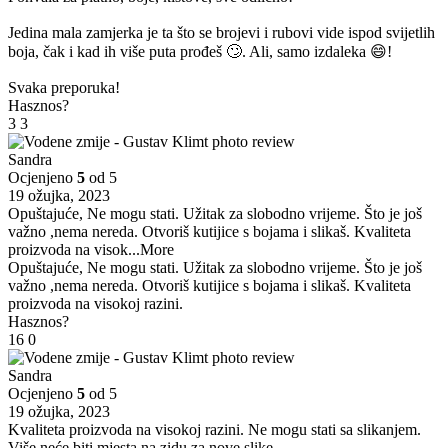
Jedina mala zamjerka je ta što se brojevi i rubovi vide ispod svijetlih
boja, čak i kad ih više puta prođeš 🙄. Ali, samo izdaleka 😄!
Svaka preporuka!
Hasznos?
3
3
Sandra
Ocjenjeno
5
od 5
19 ožujka, 2023
Opuštajuće, Ne mogu stati. Užitak za slobodno vrijeme. Što je još
važno ,nema nereda. Otvoriš kutijice s bojama i slikaš. Kvaliteta
proizvoda na visok
...More
Opuštajuće, Ne mogu stati. Užitak za slobodno vrijeme. Što je još
važno ,nema nereda. Otvoriš kutijice s bojama i slikaš. Kvaliteta
proizvoda na visokoj razini.
Hasznos?
16
0
Sandra
Ocjenjeno
5
od 5
19 ožujka, 2023
Kvaliteta proizvoda na visokoj razini. Ne mogu stati sa slikanjem.
Više neće biti mjesta na zidu za nove slike.