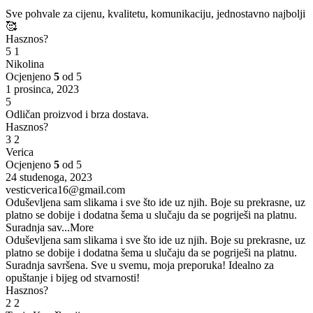
Sve pohvale za cijenu, kvalitetu, komunikaciju, jednostavno najbolji
🥰
Hasznos?
5
1
Nikolina
Ocjenjeno
5
od 5
1 prosinca, 2023
5
Odličan proizvod i brza dostava.
Hasznos?
3
2
Verica
Ocjenjeno
5
od 5
24 studenoga, 2023
vesticverica16@gmail.com
Oduševljena sam slikama i sve što ide uz njih. Boje su prekrasne, uz
platno se dobije i dodatna šema u slučaju da se pogriješi na platnu.
Suradnja sav
...More
Oduševljena sam slikama i sve što ide uz njih. Boje su prekrasne, uz
platno se dobije i dodatna šema u slučaju da se pogriješi na platnu.
Suradnja savršena. Sve u svemu, moja preporuka! Idealno za
opuštanje i bijeg od stvarnosti!
Hasznos?
2
2