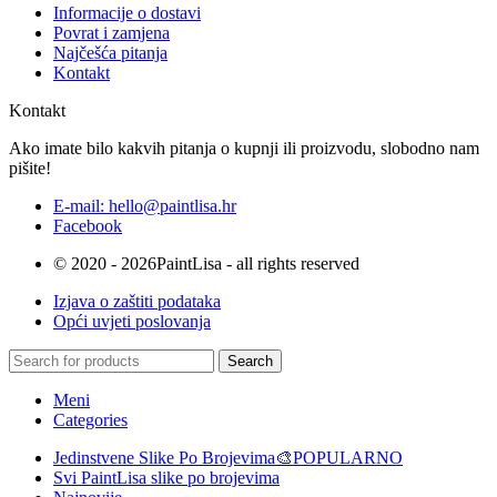
Informacije o dostavi
Povrat i zamjena
Najčešća pitanja
Kontakt
Kontakt
Ako imate bilo kakvih pitanja o kupnji ili proizvodu, slobodno nam
pišite!
E-mail: hello@paintlisa.hr
Facebook
© 2020 - 2026PaintLisa - all rights reserved
Izjava o zaštiti podataka
Opći uvjeti poslovanja
Search
Meni
Categories
Jedinstvene Slike Po Brojevima🎨
POPULARNO
Svi PaintLisa slike po brojevima