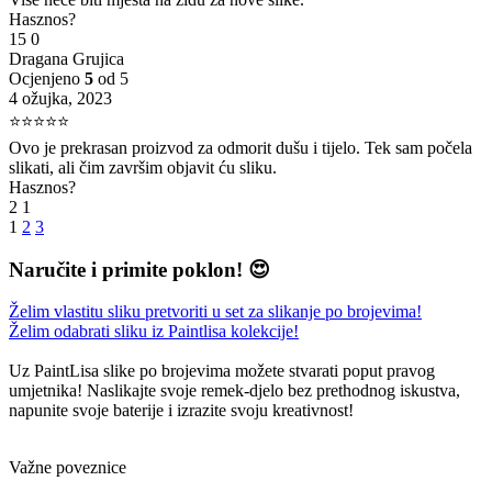
Hasznos?
15
0
Dragana Grujica
Ocjenjeno
5
od 5
4 ožujka, 2023
⭐⭐⭐⭐⭐
Ovo je prekrasan proizvod za odmorit dušu i tijelo. Tek sam počela
slikati, ali čim završim objavit ću sliku.
Hasznos?
2
1
1
2
3
Naručite i primite poklon! 😍
Želim vlastitu sliku pretvoriti u set za slikanje po brojevima!
Želim odabrati sliku iz Paintlisa kolekcije!
Uz PaintLisa slike po brojevima možete stvarati poput pravog
umjetnika! Naslikajte svoje remek-djelo bez prethodnog iskustva,
napunite svoje baterije i izrazite svoju kreativnost!
Važne poveznice