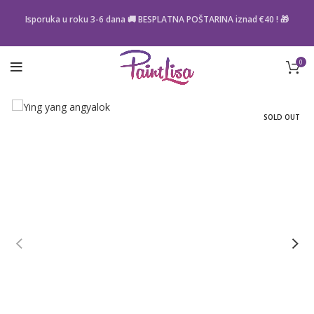
Isporuka u roku 3-6 dana 🚚 BESPLATNA POŠTARINA iznad
€40
! 🎁
0
SOLD OUT