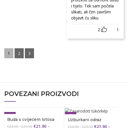
i tijelo. Tek sam počela
slikati, ali čim završim
objavit ću sliku.
2
1
1
2
3
POVEZANI PROIZVODI
-12%
-12%
Buda s cvijećem lotosa
Uzburkani odraz
€
21.90
–
€
21.90
–
€
24.90
–
€
29.90
€
24.90
–
€
29.90