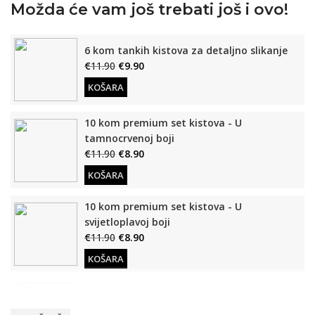
Možda će vam još trebati još i ovo!
6 kom tankih kistova za detaljno slikanje
€
11.90
€
9.90
KOŠARA
10 kom premium set kistova - U
tamnocrvenoj boji
€
11.90
€
8.90
KOŠARA
10 kom premium set kistova - U
svijetloplavoj boji
€
11.90
€
8.90
KOŠARA
Drveni stalak (Za slike po brojevima)
€
12.90
€
9.90