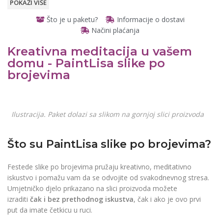
POKAŽI VIŠE
KOŠARA
Što je u paketu?
Informacije o dostavi
Načini plaćanja
Osvijetljeno, stolno povećalo
€
11.90
€
8.90
Kreativna meditacija u vašem
READ
MORE
domu - PaintLisa slike po
READ MORE
brojevima
Otvarajuće, prijenosno
džepno povećalo
READ
€
6.90
€
4.90
Ilustracija. Paket dolazi sa slikom na gornjoj slici proizvoda
MORE
READ MORE
Što su PaintLisa slike po brojevima?
Festede slike po brojevima pružaju kreativno, meditativno
iskustvo i pomažu vam da se odvojite od svakodnevnog stresa.
Umjetničko djelo prikazano na slici proizvoda možete
izraditi
čak i bez prethodnog iskustva
, čak i ako je ovo prvi
put da imate četkicu u ruci.