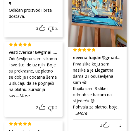
5
Odličan proizvod i brza
dostava.
3
2
vesticverica16@gmail.com
nevena.hajdin@gmail.com
Oduševljena sam slikama
Prva slika koju sam
i sve što ide uz njih. Boje
naslikala je Elegantna
su prekrasne, uz platno
dama 2 i oduševljena
se dobije i dodatna šema
sam 😃!
u slučaju da se pogriješi
Kupila sam 3 slike i
na platnu. Suradnja
odmah se bacam na
sav
...More
slijedeću 😊!
Pohvala za platno, boje,
2
2
...More
3
3