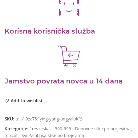
Korisna korisnička služba
Jamstvo povrata novca u 14 dana
Add to wishlist
SKU:
a:1:{i:0;s:75:"ying-yang-angyalok";}
Kategorije:
1reszeskat
,
500-999
,
Duhovne slike po brojevima
,
mixcat
,
Svi PaintLisa slike po brojevima