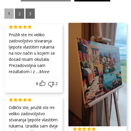
1
2
3
Pružili ste mi veliko
zadovoljstvo stvaranja
ljepote vlastitim rukama
na nov način u kojem se
dosad nisam okušala.
Prezadovoljna sam
rezultatom i z
...More
6
2
Odlični ste, pružili ste mi
veliko zadovoljstvo
stvaranja ljepote vlastitim
rukama. Izradila sam dvije