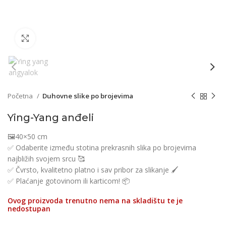
Click to enlarge
Početna
Duhovne slike po brojevima
Ying-Yang anđeli
🖼️40×50 cm
✅ Odaberite između stotina prekrasnih slika po brojevima
najbližih svojem srcu 🥰
✅ Čvrsto, kvalitetno platno i sav pribor za slikanje 🖌️
✅ Plaćanje gotovinom ili karticom! 📦
Ovog proizvoda trenutno nema na skladištu te je
nedostupan