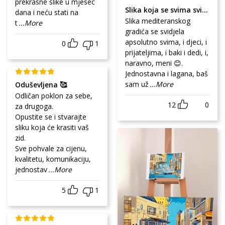
prekrasne slike u mjesec
Slika koja se svima sviđa
dana i neću stati na
Slika mediteranskog
t
...More
gradića se svidjela
apsolutno svima, i djeci, i
0
1
prijateljima, i baki i dedi, i,
naravno, meni 😊.
Jednostavna i lagana, baš
sam už
...More
Oduševljena 🥰
Odličan poklon za sebe,
12
0
za drugoga.
Opustite se i stvarajte
sliku koja će krasiti vaš
zid.
Sve pohvale za cijenu,
kvalitetu, komunikaciju,
jednostav
...More
5
1