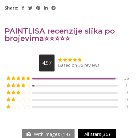
Share:
PAINTLISA recenzije slika po
brojevima⭐️⭐️⭐️⭐️⭐️
4.97
Based on 36 reviews
35
1
0
0
0
With images (
14
)
All stars(
36
)