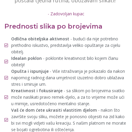
postala tjedna rutina, obožavam slikati!"
- Zadovoljan kupac
Prednosti slika po brojevima
Odlična obiteljska aktivnost
- budući da nije potrebno
prethodno iskustvo, predstavlja veliko opuštanje za cijelu
obitelj.
Idealan poklon
- poklonite kreativnost bilo kojem članu
obitelji!
Opušta i ispunjuje
- Više istraživanja je pokazalo da nakon
napornog radnog dana umjetnost izuzetno dobro ublažava
stres i smiruje um.
Kreativnost i fokusiranje
- sa slikom po brojevima svatko
može naslikati pravo remek-djelo, a za to vrijeme može ući
u mirnije, usredotočeno mentalno stanje.
Vaš će dom ćete ukrasiti vlastitim djelom
- nakon što
završite svoju sliku, možete je ponosno objesiti na zid kako
bi svi mogli vidjeti vašu kreaciju. S našim platnom ne morate
se bojati ogrebotina ili oštećenja.