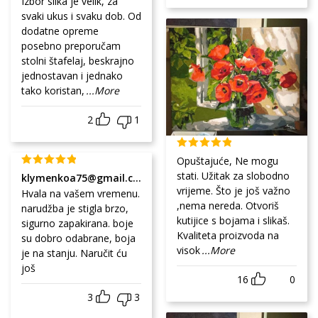
Izbor slika je velik, za
svaki ukus i svaku dob. Od
dodatne opreme
posebno preporučam
stolni štafelaj, beskrajno
jednostavan i jednako
tako koristan,
...More
2
1
Opuštajuće, Ne mogu
stati. Užitak za slobodno
klymenkoa75@gmail.com
vrijeme. Što je još važno
Hvala na vašem vremenu.
,nema nereda. Otvoriš
narudžba je stigla brzo,
kutijice s bojama i slikaš.
sigurno zapakirana. boje
Kvaliteta proizvoda na
su dobro odabrane, boja
visok
...More
je na stanju. Naručit ću
još
16
0
3
3