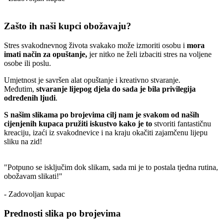
Zašto ih naši kupci obožavaju?
Stres svakodnevnog života svakako može izmoriti osobu i
mora
imati način za opuštanje,
jer nitko ne želi izbaciti stres na voljene
osobe ili poslu.
Umjetnost je savršen alat opuštanje i kreativno stvaranje.
Međutim,
stvaranje lijepog djela do sada je bila privilegija
određenih ljudi
.
S našim slikama po brojevima cilj nam je svakom od naših
cijenjenih kupaca pružiti iskustvo kako je to
stvoriti fantastičnu
kreaciju, izaći iz svakodnevice i na kraju okačiti zajamčenu lijepu
sliku na zid!
"Potpuno se isključim dok slikam, sada mi je to postala tjedna rutina,
obožavam slikati!"
- Zadovoljan kupac
Prednosti slika po brojevima