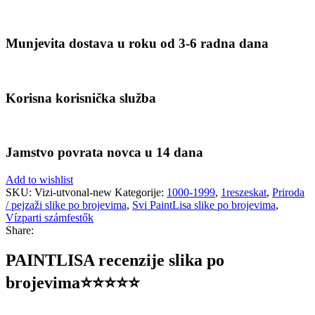
Munjevita dostava u roku od 3-6 radna dana
Korisna korisnička služba
Jamstvo povrata novca u 14 dana
Add to wishlist
SKU:
Vizi-utvonal-new
Kategorije:
1000-1999
,
1reszeskat
,
Priroda
/ pejzaži slike po brojevima
,
Svi PaintLisa slike po brojevima
,
Vízparti számfestők
Share:
PAINTLISA recenzije slika po
brojevima⭐️⭐️⭐️⭐️⭐️