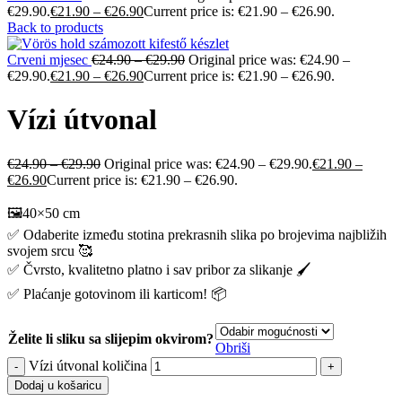
€29.90.
€
21.90
–
€
26.90
Current price is: €21.90 – €26.90.
Back to products
Crveni mjesec
€
24.90
–
€
29.90
Original price was: €24.90 –
€29.90.
€
21.90
–
€
26.90
Current price is: €21.90 – €26.90.
Vízi útvonal
€
24.90
–
€
29.90
Original price was: €24.90 – €29.90.
€
21.90
–
€
26.90
Current price is: €21.90 – €26.90.
🖼️40×50 cm
✅ Odaberite između stotina prekrasnih slika po brojevima najbližih
svojem srcu 🥰
✅ Čvrsto, kvalitetno platno i sav pribor za slikanje 🖌️
✅ Plaćanje gotovinom ili karticom! 📦
Želite li sliku sa slijepim okvirom?
Obriši
Vízi útvonal količina
Dodaj u košaricu