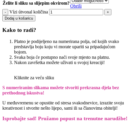
Želite li sliku sa slijepim okvirom?
Obriši
Vízi útvonal količina
Dodaj u košaricu
Kako to radi?
Platno je podijeljeno na numerirana polja, od kojih svako
predstavlja boju koju vi morate upariti sa pripadajućom
bojom.
Svaka boja će postupno naći svoje mjesto na platnu.
Nakon završetka možete uživati u svojoj kreaciji!
Kliknite za veću sliku
S numeriranim slikama možete stvoriti prekrasna djela bez
prethodnog iskustva!
U međuvremenu se opustite od stresa svakodnevice, izrazite svoju
kreativnost i stvorite nešto lijepo, sami ili sa članovima obitelji!
Isprobajte sad! Pružamo
popust na trenutne narudžbe!