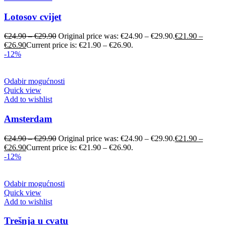
Lotosov cvijet
€
24.90
–
€
29.90
Original price was: €24.90 – €29.90.
€
21.90
–
€
26.90
Current price is: €21.90 – €26.90.
-12%
Odabir mogućnosti
Quick view
Add to wishlist
Amsterdam
€
24.90
–
€
29.90
Original price was: €24.90 – €29.90.
€
21.90
–
€
26.90
Current price is: €21.90 – €26.90.
-12%
Odabir mogućnosti
Quick view
Add to wishlist
Trešnja u cvatu