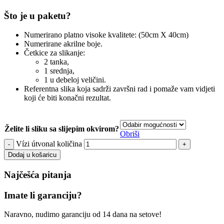
Što je u paketu?
Numerirano platno visoke kvalitete: (50cm X 40cm)
Numerirane akrilne boje.
Četkice za slikanje:
2 tanka,
1 srednja,
1 u debeloj veličini.
Referentna slika koja sadrži završni rad i pomaže vam vidjeti
koji će biti konačni rezultat.
Želite li sliku sa slijepim okvirom?
Obriši
Vízi útvonal količina
Dodaj u košaricu
Najčešća pitanja
Imate li garanciju?
Naravno, nudimo garanciju od 14 dana na setove!