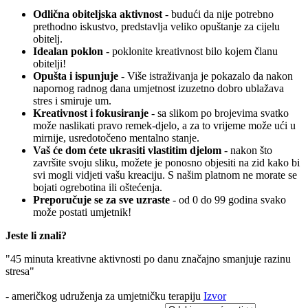
Odlična obiteljska aktivnost
- budući da nije potrebno
prethodno iskustvo, predstavlja veliko opuštanje za cijelu
obitelj.
Idealan poklon
- poklonite kreativnost bilo kojem članu
obitelji!
Opušta i ispunjuje
- Više istraživanja je pokazalo da nakon
napornog radnog dana umjetnost izuzetno dobro ublažava
stres i smiruje um.
Kreativnost i fokusiranje
- sa slikom po brojevima svatko
može naslikati pravo remek-djelo, a za to vrijeme može ući u
mirnije, usredotočeno mentalno stanje.
Vaš će dom ćete ukrasiti vlastitim djelom
- nakon što
završite svoju sliku, možete je ponosno objesiti na zid kako bi
svi mogli vidjeti vašu kreaciju. S našim platnom ne morate se
bojati ogrebotina ili oštećenja.
Preporučuje se za sve uzraste
- od 0 do 99 godina svako
može postati umjetnik!
Jeste li znali?
"45 minuta kreativne aktivnosti po danu značajno smanjuje razinu
stresa"
- američkog udruženja za umjetničku terapiju
Izvor