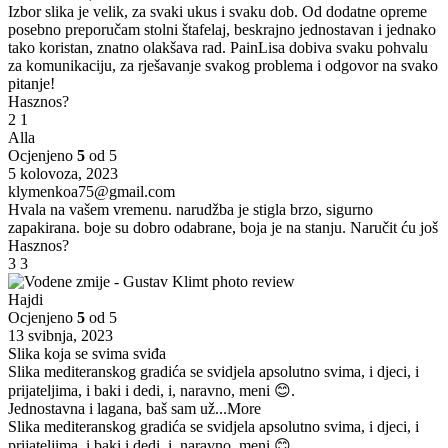
Izbor slika je velik, za svaki ukus i svaku dob. Od dodatne opreme
posebno preporučam stolni štafelaj, beskrajno jednostavan i jednako
tako koristan, znatno olakšava rad. PainLisa dobiva svaku pohvalu
za komunikaciju, za rješavanje svakog problema i odgovor na svako
pitanje!
Hasznos?
2
1
Alla
Ocjenjeno
5
od 5
5 kolovoza, 2023
klymenkoa75@gmail.com
Hvala na vašem vremenu. narudžba je stigla brzo, sigurno
zapakirana. boje su dobro odabrane, boja je na stanju. Naručit ću još
Hasznos?
3
3
Hajdi
Ocjenjeno
5
od 5
13 svibnja, 2023
Slika koja se svima sviđa
Slika mediteranskog gradića se svidjela apsolutno svima, i djeci, i
prijateljima, i baki i dedi, i, naravno, meni 😊.
Jednostavna i lagana, baš sam už
...More
Slika mediteranskog gradića se svidjela apsolutno svima, i djeci, i
prijateljima, i baki i dedi, i, naravno, meni 😊.