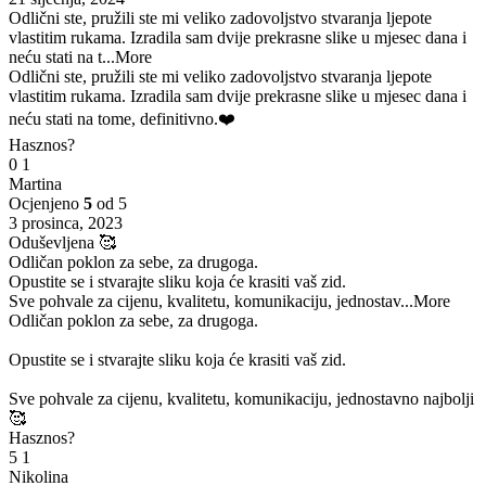
Odlični ste, pružili ste mi veliko zadovoljstvo stvaranja ljepote
vlastitim rukama. Izradila sam dvije prekrasne slike u mjesec dana i
neću stati na t
...More
Odlični ste, pružili ste mi veliko zadovoljstvo stvaranja ljepote
vlastitim rukama. Izradila sam dvije prekrasne slike u mjesec dana i
neću stati na tome, definitivno.❤️
Hasznos?
0
1
Martina
Ocjenjeno
5
od 5
3 prosinca, 2023
Oduševljena 🥰
Odličan poklon za sebe, za drugoga.
Opustite se i stvarajte sliku koja će krasiti vaš zid.
Sve pohvale za cijenu, kvalitetu, komunikaciju, jednostav
...More
Odličan poklon za sebe, za drugoga.
Opustite se i stvarajte sliku koja će krasiti vaš zid.
Sve pohvale za cijenu, kvalitetu, komunikaciju, jednostavno najbolji
🥰
Hasznos?
5
1
Nikolina