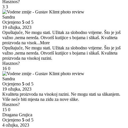
Hasznos?
3
3
Sandra
Ocjenjeno
5
od 5
19 ožujka, 2023
Opuštajuće, Ne mogu stati. Užitak za slobodno vrijeme. Što je još
važno ,nema nereda. Otvoriš kutijice s bojama i slikaš. Kvaliteta
proizvoda na visok
...More
Opuštajuće, Ne mogu stati. Užitak za slobodno vrijeme. Što je još
važno ,nema nereda. Otvoriš kutijice s bojama i slikaš. Kvaliteta
proizvoda na visokoj razini.
Hasznos?
16
0
Sandra
Ocjenjeno
5
od 5
19 ožujka, 2023
Kvaliteta proizvoda na visokoj razini. Ne mogu stati sa slikanjem.
Više neće biti mjesta na zidu za nove slike.
Hasznos?
15
0
Dragana Grujica
Ocjenjeno
5
od 5
4 ožujka, 2023