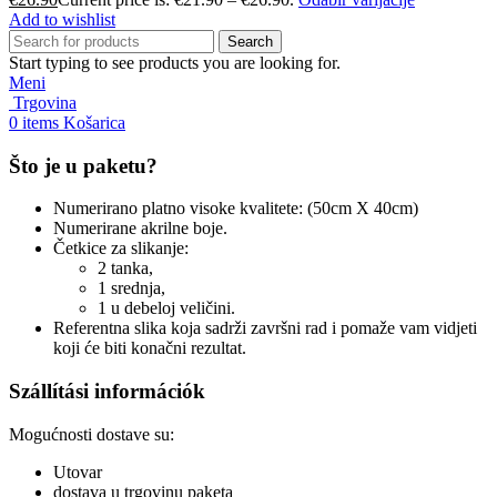
Add to wishlist
Search
Start typing to see products you are looking for.
Meni
Trgovina
0
items
Košarica
Što je u paketu?
Numerirano platno visoke kvalitete: (50cm X 40cm)
Numerirane akrilne boje.
Četkice za slikanje:
2 tanka,
1 srednja,
1 u debeloj veličini.
Referentna slika koja sadrži završni rad i pomaže vam vidjeti
koji će biti konačni rezultat.
Szállítási információk
Mogućnosti dostave su:
Utovar
dostava u trgovinu paketa