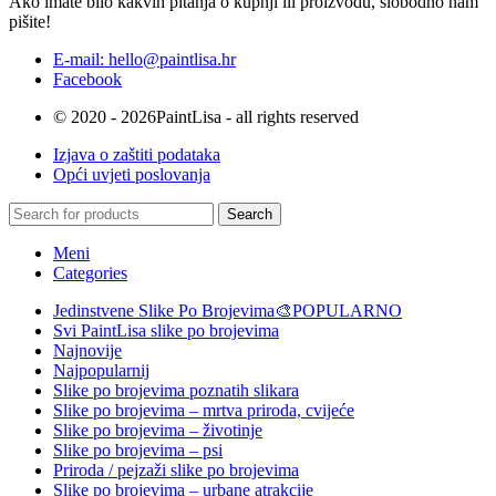
Ako imate bilo kakvih pitanja o kupnji ili proizvodu, slobodno nam
pišite!
E-mail: hello@paintlisa.hr
Facebook
© 2020 - 2026PaintLisa - all rights reserved
Izjava o zaštiti podataka
Opći uvjeti poslovanja
Search
Meni
Categories
Jedinstvene Slike Po Brojevima🎨
POPULARNO
Svi PaintLisa slike po brojevima
Najnovije
Najpopularnij
Slike po brojevima poznatih slikara
Slike po brojevima – mrtva priroda, cvijeće
Slike po brojevima – životinje
Slike po brojevima – psi
Priroda / pejzaži slike po brojevima
Slike po brojevima – urbane atrakcije