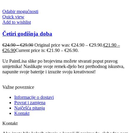
Odabir mogućnosti
Quick view
Add to wishlist
Četiri godišnja doba
€
24.90
–
€
29.90
Original price was: €24.90 – €29.90.
€
21.90
–
€
26.90
Current price is: €21.90 – €26.90.
Uz PaintLisa slike po brojevima možete stvarati poput pravog
umjetnika! Naslikajte svoje remek-djelo bez prethodnog iskustva,
napunite svoje baterije i izrazite svoju kreativnost!
Važne poveznice
Informacije o dostavi
Povrat i zamjena
Najčešća pitanja
Kontakt
Kontakt