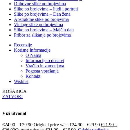
Duhovne slike po brojevima
Slike po brojevima – ljudi i portreti
Slike po brojevima – Dan žena
Apstraktne slike po brojevima
Vintage slike po brojevima
Slike po brojevima – Majčin dan
Pribor za slikanje po brojevima
Recenzije
Korisne Informacije
O Nama
Informacije o dostavi
Vračilo in zamenjava
Pogosta vprašanja
Kontakt
Wishlist
KOŠARICA
ZATVORI
Vízi útvonal
€
24.90
–
€
29.90
Original price was: €24.90 – €29.90.
€
21.90
–
€
26.90
Current price is: €21.90 – €26.90.
Odabir varijacije