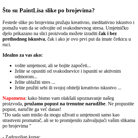
Što su PaintLisa slike po brojevima?
Festede slike po brojevima pružaju kreativno, meditativno iskustvo i
pomažu vam da se odvojite od svakodnevnog stresa. Umjetničko
djelo prikazano na slici proizvoda možete izraditi
čak i bez
prethodnog iskustva
, čak i ako je ovo prvi put da imate četkicu u
ruci.
Idealno za vas ako:
volite umjetnost, ali se bojite započeti...
želite se opustiti od svakodnevice i ispuniti se aktivnim
odmorom...
želite ublažiti stres ...
želite pružiti sebi ili svojoj obitelji kreativno iskustvo ...
Napomena
: kako bismo vam olakšali upoznavanje našeg
proizvoda,
pružamo popust
na trenutne narudžbe
. Ne propustite
popust, naručite ga već danas!
"Do sada sam mislio da mogu uživati u umjetnosti samo kao
strastveni promatrač, ali se to promijenilo zahvaljujući vašim slikama
po brojevima "
- Zadovoljan kupac