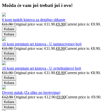
Možda će vam još trebati još i ovo!
6 kom tankih kistova za detaljno slikanje
€
11.90
Original price was: €11.90.
€
9.90
Current price is: €9.90.
Košara
Košara
10 kom premium set kistova - U tamnocrvenoj boji
€
11.90
Original price was: €11.90.
€
8.90
Current price is: €8.90.
Košara
Košara
10 kom premium set kistova - U svijetloplavoj boji
€
11.90
Original price was: €11.90.
€
8.90
Current price is: €8.90.
Košara
Košara
Drveni stalak (Za slike po brojevima)
€
12.90
Original price was: €12.90.
€
9.90
Current price is: €9.90.
Košara
Košara