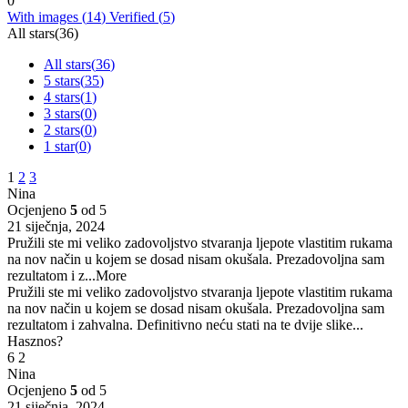
0
With images (
14
)
Verified (
5
)
All stars(
36
)
All stars(
36
)
5 stars(
35
)
4 stars(
1
)
3 stars(
0
)
2 stars(
0
)
1 star(
0
)
1
2
3
Nina
Ocjenjeno
5
od 5
21 siječnja, 2024
Pružili ste mi veliko zadovoljstvo stvaranja ljepote vlastitim rukama
na nov način u kojem se dosad nisam okušala. Prezadovoljna sam
rezultatom i z
...More
Pružili ste mi veliko zadovoljstvo stvaranja ljepote vlastitim rukama
na nov način u kojem se dosad nisam okušala. Prezadovoljna sam
rezultatom i zahvalna. Definitivno neću stati na te dvije slike...
Hasznos?
6
2
Nina
Ocjenjeno
5
od 5
21 siječnja, 2024