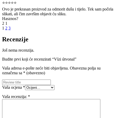
⭐⭐⭐⭐⭐
Ovo je prekrasan proizvod za odmorit dušu i tijelo. Tek sam počela
slikati, ali čim završim objavit ću sliku.
Hasznos?
2
1
1
2
3
Recenzije
Još nema recenzija.
Budite prvi koji će recenzirati “Vízi útvonal”
Vaša adresa e-pošte neće biti objavljena.
Obavezna polja su
označena sa
* (obavezno)
Vaša ocjena
*
Vaša recenzija:
*