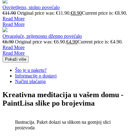
Osvijetljeno, stolno povećalo
€
11.90
Original price was: €11.90.
€
8.90
Current price is: €8.90.
Read More
Read More
Otvarajuće, prijenosno džepno povećalo
€
6.90
Original price was: €6.90.
€
4.90
Current price is: €4.90.
Read More
Read More
Pokaži više
Što je u paketu?
Informacije o dostavi
Načini plaćanja
Kreativna meditacija u vašem domu -
PaintLisa slike po brojevima
Ilustracija. Paket dolazi sa slikom na gornjoj slici
proizvoda