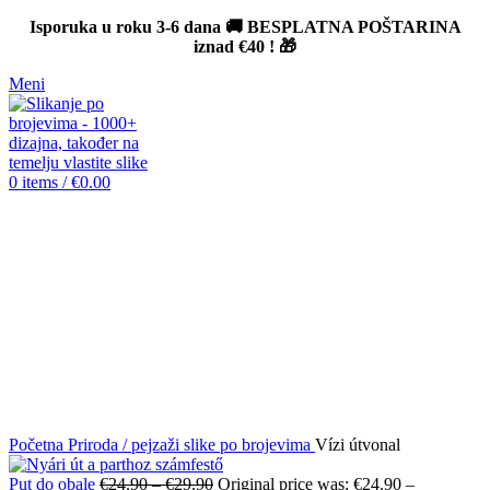
Isporuka u roku 3-6 dana 🚚 BESPLATNA POŠTARINA
iznad
€40
! 🎁
Meni
0
items
/
€
0.00
-12%
Click to enlarge
Početna
Priroda / pejzaži slike po brojevima
Vízi útvonal
Put do obale
€
24.90
–
€
29.90
Original price was: €24.90 –