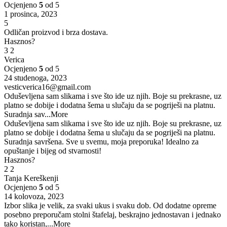
Ocjenjeno
5
od 5
1 prosinca, 2023
5
Odličan proizvod i brza dostava.
Hasznos?
3
2
Verica
Ocjenjeno
5
od 5
24 studenoga, 2023
vesticverica16@gmail.com
Oduševljena sam slikama i sve što ide uz njih. Boje su prekrasne, uz
platno se dobije i dodatna šema u slučaju da se pogriješi na platnu.
Suradnja sav
...More
Oduševljena sam slikama i sve što ide uz njih. Boje su prekrasne, uz
platno se dobije i dodatna šema u slučaju da se pogriješi na platnu.
Suradnja savršena. Sve u svemu, moja preporuka! Idealno za
opuštanje i bijeg od stvarnosti!
Hasznos?
2
2
Tanja Kereškenji
Ocjenjeno
5
od 5
14 kolovoza, 2023
Izbor slika je velik, za svaki ukus i svaku dob. Od dodatne opreme
posebno preporučam stolni štafelaj, beskrajno jednostavan i jednako
tako koristan,
...More