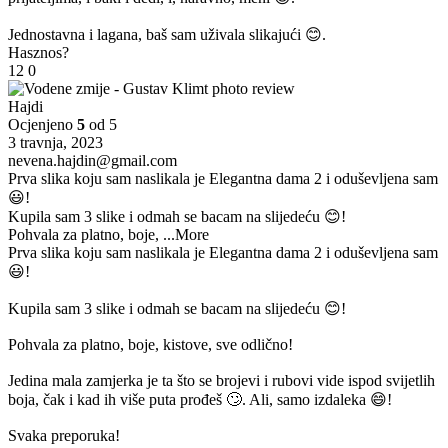
Jednostavna i lagana, baš sam uživala slikajući 😊.
Hasznos?
12
0
Hajdi
Ocjenjeno
5
od 5
3 travnja, 2023
nevena.hajdin@gmail.com
Prva slika koju sam naslikala je Elegantna dama 2 i oduševljena sam
😃!
Kupila sam 3 slike i odmah se bacam na slijedeću 😊!
Pohvala za platno, boje,
...More
Prva slika koju sam naslikala je Elegantna dama 2 i oduševljena sam
😃!
Kupila sam 3 slike i odmah se bacam na slijedeću 😊!
Pohvala za platno, boje, kistove, sve odlično!
Jedina mala zamjerka je ta što se brojevi i rubovi vide ispod svijetlih
boja, čak i kad ih više puta prođeš 🙄. Ali, samo izdaleka 😄!
Svaka preporuka!