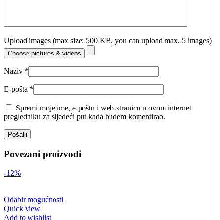
Upload images (max size: 500 KB, you can upload max. 5 images)
Choose pictures & videos
Naziv
*
E-pošta
*
Spremi moje ime, e-poštu i web-stranicu u ovom internet
pregledniku za sljedeći put kada budem komentirao.
Povezani proizvodi
-12%
Odabir mogućnosti
Quick view
Add to wishlist