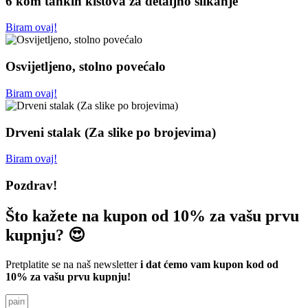
6 kom tankih kistova za detaljno slikanje
Biram ovaj!
Osvijetljeno, stolno povećalo
Biram ovaj!
Drveni stalak (Za slike po brojevima)
Biram ovaj!
Pozdrav!
Što kažete na kupon od 10% za vašu prvu
kupnju? 😍
Pretplatite se na naš newsletter
i dat ćemo vam kupon kod od
10% za vašu prvu kupnju!