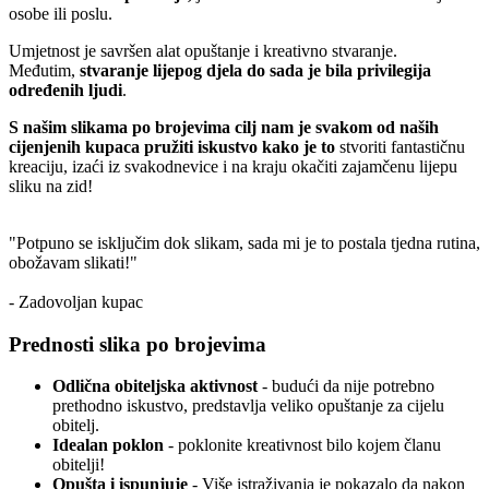
osobe ili poslu.
Umjetnost je savršen alat opuštanje i kreativno stvaranje.
Međutim,
stvaranje lijepog djela do sada je bila privilegija
određenih ljudi
.
S našim slikama po brojevima cilj nam je svakom od naših
cijenjenih kupaca pružiti iskustvo kako je to
stvoriti fantastičnu
kreaciju, izaći iz svakodnevice i na kraju okačiti zajamčenu lijepu
sliku na zid!
"Potpuno se isključim dok slikam, sada mi je to postala tjedna rutina,
obožavam slikati!"
- Zadovoljan kupac
Prednosti slika po brojevima
Odlična obiteljska aktivnost
- budući da nije potrebno
prethodno iskustvo, predstavlja veliko opuštanje za cijelu
obitelj.
Idealan poklon
- poklonite kreativnost bilo kojem članu
obitelji!
Opušta i ispunjuje
- Više istraživanja je pokazalo da nakon