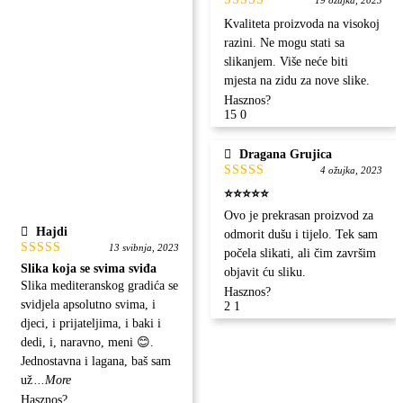
Ocjenjeno
Kvaliteta proizvoda na visokoj
5
od 5
razini. Ne mogu stati sa
slikanjem. Više neće biti
mjesta na zidu za nove slike.
Hasznos?
15
0
Dragana Grujica
4 ožujka, 2023
Ocjenjeno
⭐⭐⭐⭐⭐
5
od 5
Ovo je prekrasan proizvod za
Hajdi
odmorit dušu i tijelo. Tek sam
13 svibnja, 2023
počela slikati, ali čim završim
Ocjenjeno
Slika koja se svima sviđa
objavit ću sliku.
5
od 5
Slika mediteranskog gradića se
Hasznos?
svidjela apsolutno svima, i
2
1
djeci, i prijateljima, i baki i
dedi, i, naravno, meni 😊.
Jednostavna i lagana, baš sam
už
...More
Hasznos?