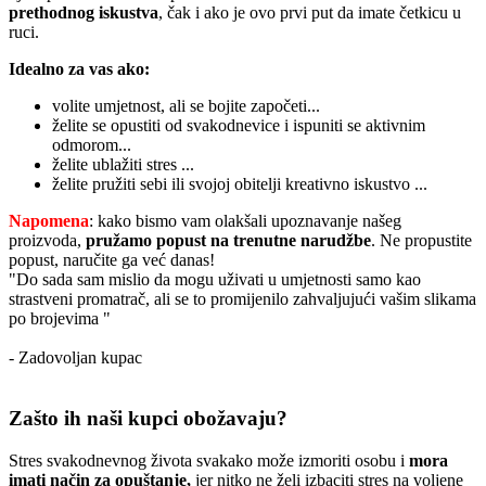
prethodnog iskustva
, čak i ako je ovo prvi put da imate četkicu u
ruci.
Idealno za vas ako:
volite umjetnost, ali se bojite započeti...
želite se opustiti od svakodnevice i ispuniti se aktivnim
odmorom...
želite ublažiti stres ...
želite pružiti sebi ili svojoj obitelji kreativno iskustvo ...
Napomena
: kako bismo vam olakšali upoznavanje našeg
proizvoda,
pružamo popust
na trenutne narudžbe
. Ne propustite
popust, naručite ga već danas!
"Do sada sam mislio da mogu uživati u umjetnosti samo kao
strastveni promatrač, ali se to promijenilo zahvaljujući vašim slikama
po brojevima "
- Zadovoljan kupac
Zašto ih naši kupci obožavaju?
Stres svakodnevnog života svakako može izmoriti osobu i
mora
imati način za opuštanje,
jer nitko ne želi izbaciti stres na voljene