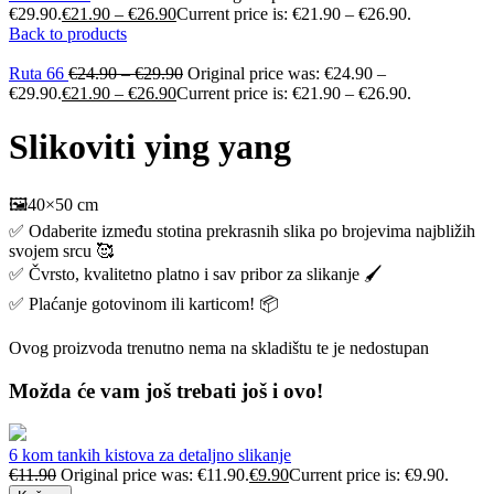
€29.90.
€
21.90
–
€
26.90
Current price is: €21.90 – €26.90.
Back to products
Ruta 66
€
24.90
–
€
29.90
Original price was: €24.90 –
€29.90.
€
21.90
–
€
26.90
Current price is: €21.90 – €26.90.
Slikoviti ying yang
🖼️40×50 cm
✅ Odaberite između stotina prekrasnih slika po brojevima najbližih
svojem srcu 🥰
✅ Čvrsto, kvalitetno platno i sav pribor za slikanje 🖌️
✅ Plaćanje gotovinom ili karticom! 📦
Ovog proizvoda trenutno nema na skladištu te je nedostupan
Možda će vam još trebati još i ovo!
6 kom tankih kistova za detaljno slikanje
€
11.90
Original price was: €11.90.
€
9.90
Current price is: €9.90.