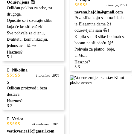
Ocjenjeno
Oduševljena 🥰
5
od 5
3 travnja, 2023
Odličan poklon za sebe, za
Ocjenjeno
nevena.hajdin@gmail.com
drugoga.
5
od 5
Prva slika koju sam naslikala
Opustite se i stvarajte sliku
je Elegantna dama 2 i
koja će krasiti vaš zid.
oduševljena sam 😃!
Sve pohvale za cijenu,
Kupila sam 3 slike i odmah se
kvalitetu, komunikaciju,
bacam na slijedeću 😊!
jednostav
...More
Pohvala za platno, boje,
Hasznos?
...More
5
1
Hasznos?
3
3
Nikolina
1 prosinca, 2023
Ocjenjeno
5
5
od 5
Odličan proizvod i brza
dostava.
Hasznos?
3
2
Verica
24 studenoga, 2023
Ocjenjeno
vesticverica16@gmail.com