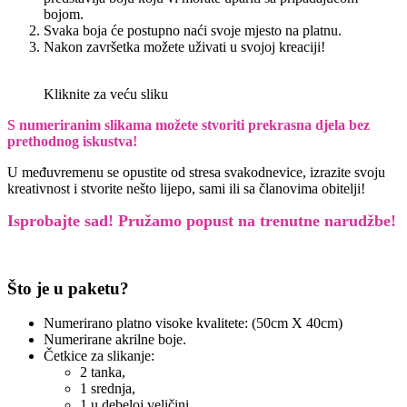
bojom.
Svaka boja će postupno naći svoje mjesto na platnu.
Nakon završetka možete uživati u svojoj kreaciji!
Kliknite za veću sliku
S numeriranim slikama možete stvoriti prekrasna djela bez
prethodnog iskustva!
U međuvremenu se opustite od stresa svakodnevice, izrazite svoju
kreativnost i stvorite nešto lijepo, sami ili sa članovima obitelji!
Isprobajte sad! Pružamo
popust na trenutne narudžbe!
Što je u paketu?
Numerirano platno visoke kvalitete: (50cm X 40cm)
Numerirane akrilne boje.
Četkice za slikanje:
2 tanka,
1 srednja,
1 u debeloj veličini.