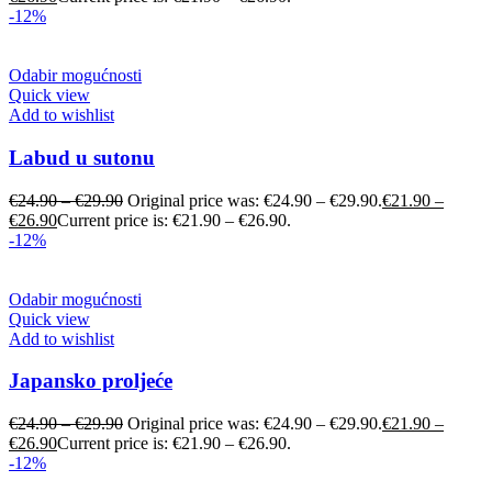
-12%
Odabir mogućnosti
Quick view
Add to wishlist
Labud u sutonu
€
24.90
–
€
29.90
Original price was: €24.90 – €29.90.
€
21.90
–
€
26.90
Current price is: €21.90 – €26.90.
-12%
Odabir mogućnosti
Quick view
Add to wishlist
Japansko proljeće
€
24.90
–
€
29.90
Original price was: €24.90 – €29.90.
€
21.90
–
€
26.90
Current price is: €21.90 – €26.90.
-12%