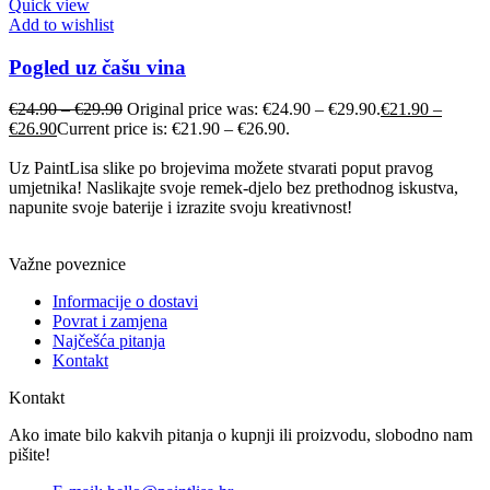
Quick view
Add to wishlist
Pogled uz čašu vina
€
24.90
–
€
29.90
Original price was: €24.90 – €29.90.
€
21.90
–
€
26.90
Current price is: €21.90 – €26.90.
Uz PaintLisa slike po brojevima možete stvarati poput pravog
umjetnika! Naslikajte svoje remek-djelo bez prethodnog iskustva,
napunite svoje baterije i izrazite svoju kreativnost!
Važne poveznice
Informacije o dostavi
Povrat i zamjena
Najčešća pitanja
Kontakt
Kontakt
Ako imate bilo kakvih pitanja o kupnji ili proizvodu, slobodno nam
pišite!