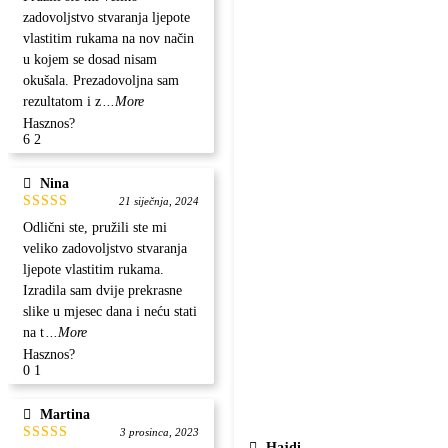
5
od 5
zadovoljstvo stvaranja ljepote
vlastitim rukama na nov način
u kojem se dosad nisam
okušala. Prezadovoljna sam
rezultatom i z
...More
Hasznos?
6
2
Nina
21 siječnja, 2024
Ocjenjeno
Odlični ste, pružili ste mi
5
od 5
veliko zadovoljstvo stvaranja
ljepote vlastitim rukama.
Izradila sam dvije prekrasne
slike u mjesec dana i neću stati
na t
...More
Hasznos?
0
1
Martina
3 prosinca, 2023
Hajdi