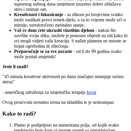
napornog radnog dana umjetnost izuzetno dobro ublažava
stres i smiruje um.
Kreativnost i fokusiranje
- sa slikom po brojevima svatko
može naslikati pravo remek-djelo, a za to vrijeme može ući u
mirnije, usredotočeno mentalno stanje.
Vaš će dom ćete ukrasiti vlastitim djelom
- nakon što
završite svoju sliku, možete je ponosno objesiti na zid kako bi
svi mogli vidjeti vašu kreaciju. S našim platnom ne morate se
bojati ogrebotina ili oštećenja.
Preporučuje se za sve uzraste
- od 0 do 99 godina svako
može postati umjetnik!
Jeste li znali?
"45 minuta kreativne aktivnosti po danu značajno smanjuje razinu
stresa"
- američkog udruženja za umjetničku terapiju
Izvor
Ovog proizvoda trenutno nema na skladištu te je nedostupan
Kako to radi?
Platno je podijeljeno na numerirana polja, od kojih svako
predstavlja boju koju vi morate upariti sa pripadajućom