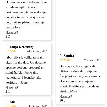
5
od 5
Oduševljena sam slikama i sve
što ide uz njih. Boje su
prekrasne, uz platno se dobije i
dodatna šema u slučaju da se
pogriješi na platnu. Suradnja
sav
...More
Hasznos?
2
2
Tanja Kereškenji
14 kolovoza, 2023
Sandra
Ocjenjeno
Izbor slika je velik, za svaki
5
od 5
19 ožujka, 2023
ukus i svaku dob. Od dodatne
Ocjenjeno
Opuštajuće, Ne mogu stati.
opreme posebno preporučam
5
od 5
Užitak za slobodno vrijeme.
stolni štafelaj, beskrajno
Što je još važno ,nema nereda.
jednostavan i jednako tako
Otvoriš kutijice s bojama i
koristan,
...More
slikaš. Kvaliteta proizvoda na
Hasznos?
visok
...More
2
1
Hasznos?
16
0
Alla
5 kolovoza, 2023