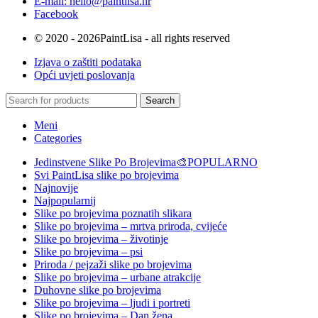
E-mail: hello@paintlisa.hr
Facebook
© 2020 - 2026PaintLisa - all rights reserved
Izjava o zaštiti podataka
Opći uvjeti poslovanja
Search
Meni
Categories
Jedinstvene Slike Po Brojevima🎨
POPULARNO
Svi PaintLisa slike po brojevima
Najnovije
Najpopularnij
Slike po brojevima poznatih slikara
Slike po brojevima – mrtva priroda, cvijeće
Slike po brojevima – životinje
Slike po brojevima – psi
Priroda / pejzaži slike po brojevima
Slike po brojevima – urbane atrakcije
Duhovne slike po brojevima
Slike po brojevima – ljudi i portreti
Slike po brojevima – Dan žena