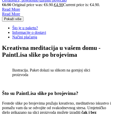
Otvarajuće, prijenosno džepno povećalo
€
6.90
Original price was: €6.90.
€
4.90
Current price is: €4.90.
Read More
Read More
Pokaži više
Što je u paketu?
Informacije o dostavi
Načini plaćanja
Kreativna meditacija u vašem domu -
PaintLisa slike po brojevima
Ilustracija. Paket dolazi sa slikom na gornjoj slici
proizvoda
Što su PaintLisa slike po brojevima?
Festede slike po brojevima pružaju kreativno, meditativno iskustvo i
pomažu vam da se odvojite od svakodnevnog stresa. Umjetničko
djelo prikazano na slici proizvoda možete izraditi
čak i bez