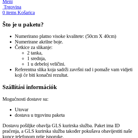
Meni
Trgovina
0
items
Košarica
Što je u paketu?
Numerirano platno visoke kvalitete: (50cm X 40cm)
Numerirane akrilne boje.
Četkice za slikanje:
2 tanka,
1 srednja,
1 u debeloj veličini.
Referentna slika koja sadrži završni rad i pomaže vam vidjeti
koji će biti konačni rezultat.
Szállítási információk
Mogućnosti dostave su:
Utovar
dostava u trgovinu paketa
Dostavu pošiljke obavlja GLS kurirska služba. Paket ima ID
praćenja, a GLS kurirska služba također pokušava obavijestiti naše
kupce telefonom prije isporuke.