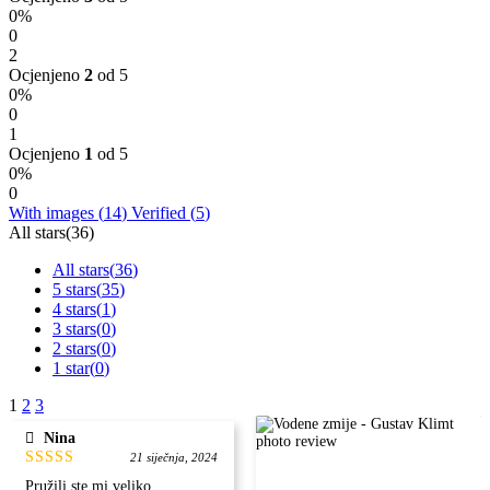
0%
0
2
Ocjenjeno
2
od 5
0%
0
1
Ocjenjeno
1
od 5
0%
0
With images (
14
)
Verified (
5
)
All stars(
36
)
All stars(
36
)
5 stars(
35
)
4 stars(
1
)
3 stars(
0
)
2 stars(
0
)
1 star(
0
)
1
2
3
Nina
21 siječnja, 2024
Ocjenjeno
Pružili ste mi veliko