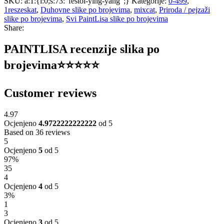
SKU:
a:1:{i:0;s:73:"festoi-ying-yang";}
Kategorije:
0-499
,
1reszeskat
,
Duhovne slike po brojevima
,
mixcat
,
Priroda / pejzaži
slike po brojevima
,
Svi PaintLisa slike po brojevima
Share:
PAINTLISA recenzije slika po
brojevima⭐️⭐️⭐️⭐️⭐️
Customer reviews
4.97
Ocjenjeno
4.9722222222222
od 5
Based on 36 reviews
5
Ocjenjeno
5
od 5
97%
35
4
Ocjenjeno
4
od 5
3%
1
3
Ocjenjeno
3
od 5