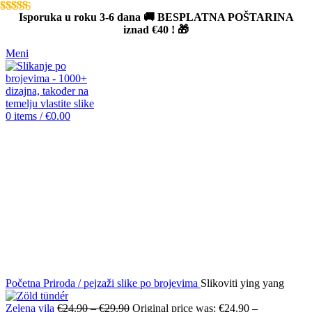
Isporuka u roku 3-6 dana 🚚 BESPLATNA POŠTARINA
iznad
€40
! 🎁
Meni
0
items
/
€
0.00
Sold out
Click to enlarge
Početna
Priroda / pejzaži slike po brojevima
Slikoviti ying yang
Zelena vila
€
24.90
–
€
29.90
Original price was: €24.90 –