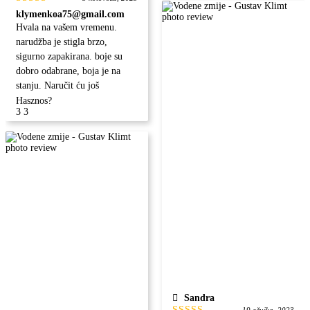
Ocjenjeno
klymenkoa75@gmail.com
5
od 5
Hvala na vašem vremenu.
narudžba je stigla brzo,
sigurno zapakirana. boje su
dobro odabrane, boja je na
stanju. Naručit ću još
Hasznos?
3
3
Sandra
19 ožujka, 2023