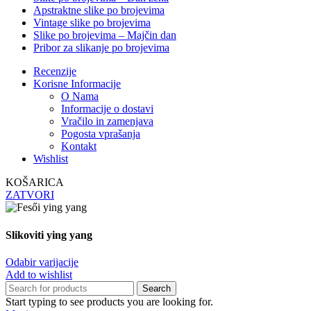
Apstraktne slike po brojevima
Vintage slike po brojevima
Slike po brojevima – Majčin dan
Pribor za slikanje po brojevima
Recenzije
Korisne Informacije
O Nama
Informacije o dostavi
Vračilo in zamenjava
Pogosta vprašanja
Kontakt
Wishlist
KOŠARICA
ZATVORI
Slikoviti ying yang
Odabir varijacije
Add to wishlist
Search
Start typing to see products you are looking for.