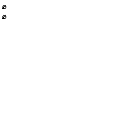
! 🎁
! 🎁