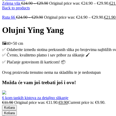
Zelena vila
€
24.90
–
€
29.90
Original price was: €24.90 – €29.90.
€
21
Back to products
Ruta 66
€
24.90
–
€
29.90
Original price was: €24.90 – €29.90.
€
21.90
Olujni Ying Yang
🖼️40×50 cm
✅ Odaberite između stotina prekrasnih slika po brojevima najbližih s
✅ Čvrsto, kvalitetno platno i sav pribor za slikanje 🖌️
✅ Plaćanje gotovinom ili karticom! 📦
Ovog proizvoda trenutno nema na skladištu te je nedostupan
Možda će vam još trebati još i ovo!
6 kom tankih kistova za detaljno slikanje
€
11.90
Original price was: €11.90.
€
9.90
Current price is: €9.90.
Košara
Košara