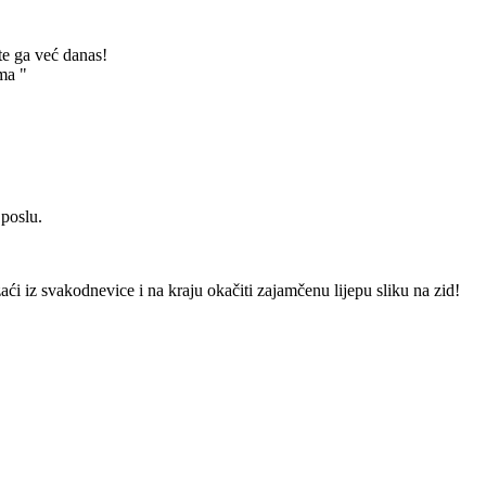
te ga već danas!
ma "
 poslu.
izaći iz svakodnevice i na kraju okačiti zajamčenu lijepu sliku na zid!