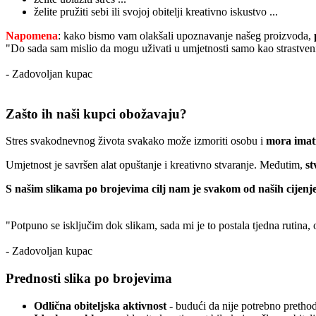
želite pružiti sebi ili svojoj obitelji kreativno iskustvo ...
Napomena
: kako bismo vam olakšali upoznavanje našeg proizvoda,
"Do sada sam mislio da mogu uživati u umjetnosti samo kao strastveni
- Zadovoljan kupac
Zašto ih naši kupci obožavaju?
Stres svakodnevnog života svakako može izmoriti osobu i
mora imati
Umjetnost je savršen alat opuštanje i kreativno stvaranje. Međutim,
st
S našim slikama po brojevima cilj nam je svakom od naših cijenje
"Potpuno se isključim dok slikam, sada mi je to postala tjedna rutina,
- Zadovoljan kupac
Prednosti slika po brojevima
Odlična obiteljska aktivnost
- budući da nije potrebno prethodn