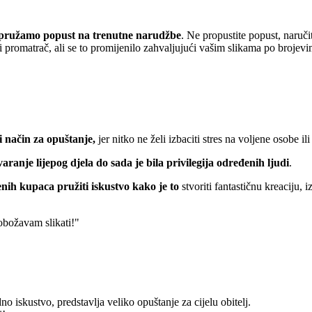
pružamo popust
na trenutne narudžbe
. Ne propustite popust, naruči
 promatrač, ali se to promijenilo zahvaljujući vašim slikama po brojevi
 način za opuštanje,
jer nitko ne želi izbaciti stres na voljene osobe ili
varanje lijepog djela do sada je bila privilegija određenih ljudi
.
nih kupaca pružiti iskustvo kako je to
stvoriti fantastičnu kreaciju, 
 obožavam slikati!"
o iskustvo, predstavlja veliko opuštanje za cijelu obitelj.