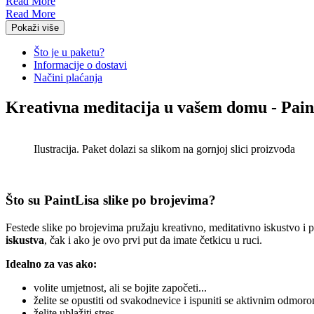
Read More
Read More
Pokaži više
Što je u paketu?
Informacije o dostavi
Načini plaćanja
Kreativna meditacija u vašem domu - Pain
Ilustracija. Paket dolazi sa slikom na gornjoj slici proizvoda
Što su PaintLisa slike po brojevima?
Festede slike po brojevima pružaju kreativno, meditativno iskustvo i
iskustva
, čak i ako je ovo prvi put da imate četkicu u ruci.
Idealno za vas ako:
volite umjetnost, ali se bojite započeti...
želite se opustiti od svakodnevice i ispuniti se aktivnim odmoro
želite ublažiti stres ...