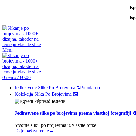
Is
Is
Meni
0
items
/
€
0.00
Jedinstvene Slike Po Brojevima🎨
Popularno
Kolekcija Slika Po Brojevima 🖼️
Jedinstvene slike po brojevima prema vlastitoj fotografiji 
Stvorite sliku po brojevima iz vlastite fotke!
To je baš za mene→