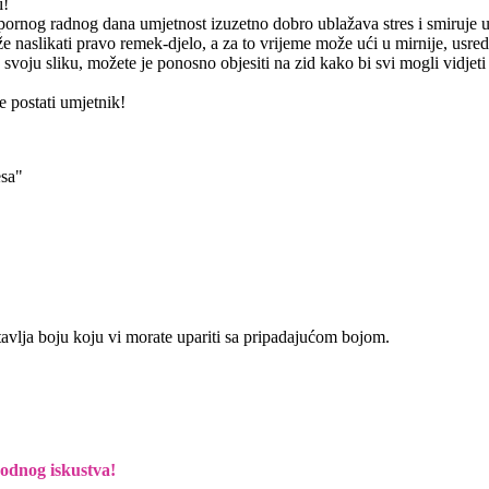
i!
apornog radnog dana umjetnost izuzetno dobro ublažava stres i smiruje 
 naslikati pravo remek-djelo, a za to vrijeme može ući u mirnije, usre
 svoju sliku, možete je ponosno objesiti na zid kako bi svi mogli vidjeti
 postati umjetnik!
esa"
tavlja boju koju vi morate upariti sa pripadajućom bojom.
hodnog iskustva!