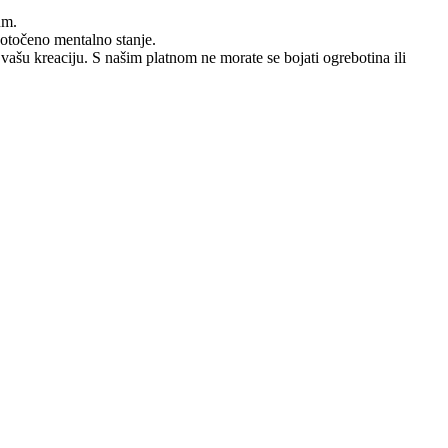
um.
dotočeno mentalno stanje.
 vašu kreaciju. S našim platnom ne morate se bojati ogrebotina ili