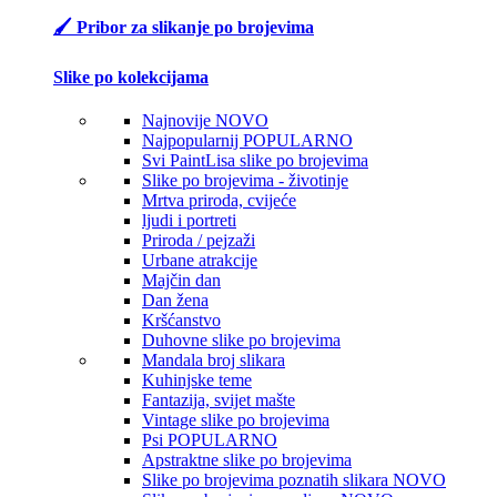
🖌️ Pribor za slikanje po brojevima
Slike po kolekcijama
Najnovije
NOVO
Najpopularnij
POPULARNO
Svi PaintLisa slike po brojevima
Slike po brojevima - životinje
Mrtva priroda, cvijeće
ljudi i portreti
Priroda / pejzaži
Urbane atrakcije
Majčin dan
Dan žena
Kršćanstvo
Duhovne slike po brojevima
Mandala broj slikara
Kuhinjske teme
Fantazija, svijet mašte
Vintage slike po brojevima
Psi
POPULARNO
Apstraktne slike po brojevima
Slike po brojevima poznatih slikara
NOVO