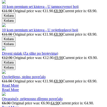
10 kom premium set kistova - U tamnocrvenoj boji
€
11.90
Original price was: €11.90.
€
8.90
Current price is: €8.90.
Košara
Košara
10 kom premium set kistova - U svijetloplavoj boji
€
11.90
Original price was: €11.90.
€
8.90
Current price is: €8.90.
Košara
Košara
Drveni stalak (Za slike po brojevima)
€
12.90
Original price was: €12.90.
€
9.90
Current price is: €9.90.
Košara
Košara
Osvijetljeno, stolno povećalo
€
11.90
Original price was: €11.90.
€
8.90
Current price is: €8.90.
Read More
Read More
Otvarajuće, prijenosno džepno povećalo
€
6.90
Original price was: €6.90.
€
4.90
Current price is: €4.90.