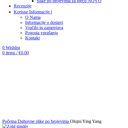
Slike po brojevima za djecu
NOVO
Recenzije
Korisne Informacije ℹ️
O Nama
Informacije o dostavi
Vračilo in zamenjava
Pogosta vprašanja
Kontakt
0
Wishlist
0
items
/
€
0.00
Sold out
Click to enlarge
Početna
Duhovne slike po brojevima
Olujni Ying Yang