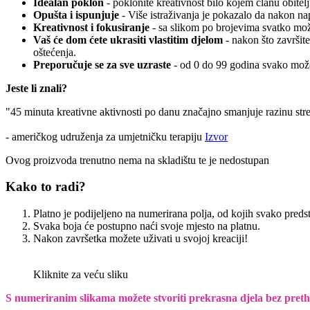
Idealan poklon
- poklonite kreativnost bilo kojem članu obitelj
Opušta i ispunjuje
- Više istraživanja je pokazalo da nakon n
Kreativnost i fokusiranje
- sa slikom po brojevima svatko može
Vaš će dom ćete ukrasiti vlastitim djelom
- nakon što završite
oštećenja.
Preporučuje se za sve uzraste
- od 0 do 99 godina svako može
Jeste li znali?
"45 minuta kreativne aktivnosti po danu značajno smanjuje razinu str
- američkog udruženja za umjetničku terapiju
Izvor
Ovog proizvoda trenutno nema na skladištu te je nedostupan
Kako to radi?
Platno je podijeljeno na numerirana polja, od kojih svako preds
Svaka boja će postupno naći svoje mjesto na platnu.
Nakon završetka možete uživati u svojoj kreaciji!
Kliknite za veću sliku
S numeriranim slikama možete stvoriti prekrasna djela bez pret