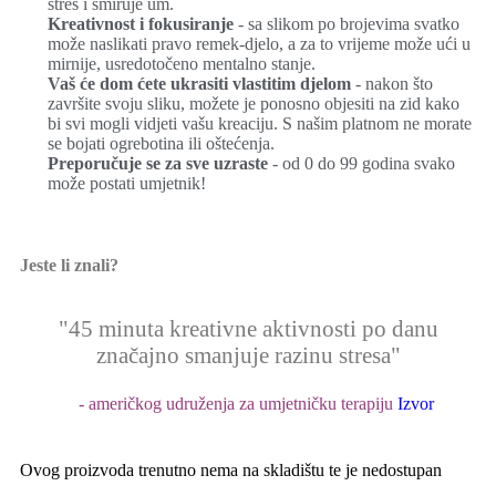
stres i smiruje um.
Kreativnost i fokusiranje
- sa slikom po brojevima svatko
može naslikati pravo remek-djelo, a za to vrijeme može ući u
mirnije, usredotočeno mentalno stanje.
Vaš će dom ćete ukrasiti vlastitim djelom
- nakon što
završite svoju sliku, možete je ponosno objesiti na zid kako
bi svi mogli vidjeti vašu kreaciju. S našim platnom ne morate
se bojati ogrebotina ili oštećenja.
Preporučuje se za sve uzraste
- od 0 do 99 godina svako
može postati umjetnik!
Jeste li znali?
"45 minuta kreativne aktivnosti po danu
značajno smanjuje razinu stresa"
- američkog udruženja za umjetničku terapiju
Izvor
Ovog proizvoda trenutno nema na skladištu te je nedostupan