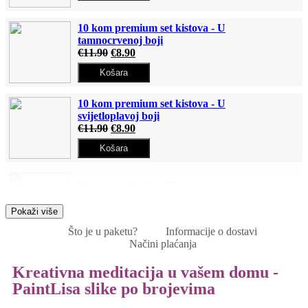
10 kom premium set kistova - U
tamnocrvenoj boji
€
11.90
€
8.90
Košara
10 kom premium set kistova - U
svijetloplavoj boji
€
11.90
€
8.90
Košara
Drveni stalak (Za slike po brojevima)
€
12.90
€
9.90
Pokaži više
Košara
Što je u paketu?
Informacije o dostavi
Načini plaćanja
Osvijetljeno, stolno povećalo
Kreativna meditacija u vašem domu -
Read
€
11.90
€
8.90
More
PaintLisa slike po brojevima
Read More