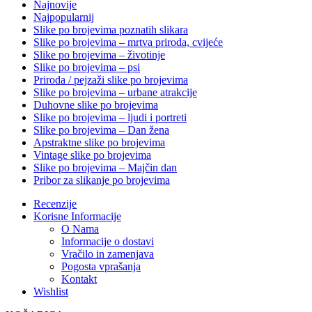
Najnovije
Najpopularnij
Slike po brojevima poznatih slikara
Slike po brojevima – mrtva priroda, cvijeće
Slike po brojevima – životinje
Slike po brojevima – psi
Priroda / pejzaži slike po brojevima
Slike po brojevima – urbane atrakcije
Duhovne slike po brojevima
Slike po brojevima – ljudi i portreti
Slike po brojevima – Dan žena
Apstraktne slike po brojevima
Vintage slike po brojevima
Slike po brojevima – Majčin dan
Pribor za slikanje po brojevima
Recenzije
Korisne Informacije
O Nama
Informacije o dostavi
Vračilo in zamenjava
Pogosta vprašanja
Kontakt
Wishlist