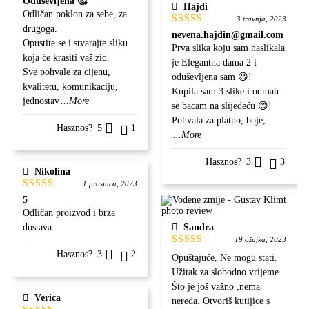
Oduševljena 🥰
Hajdi
5
od 5
Odličan poklon za sebe, za
3 travnja, 2023
drugoga.
Ocjenjeno
nevena.hajdin@gmail.com
5
od 5
Opustite se i stvarajte sliku
Prva slika koju sam naslikala
koja će krasiti vaš zid.
je Elegantna dama 2 i
Sve pohvale za cijenu,
oduševljena sam 😃!
kvalitetu, komunikaciju,
Kupila sam 3 slike i odmah
jednostav
...More
se bacam na slijedeću 😊!
Pohvala za platno, boje,
Hasznos?
5
1
...More
Hasznos?
3
3
Nikolina
1 prosinca, 2023
Ocjenjeno
5
5
od 5
Odličan proizvod i brza
dostava.
Sandra
19 ožujka, 2023
Ocjenjeno
Hasznos?
3
2
Opuštajuće, Ne mogu stati.
5
od 5
Užitak za slobodno vrijeme.
Što je još važno ,nema
Verica
nereda. Otvoriš kutijice s