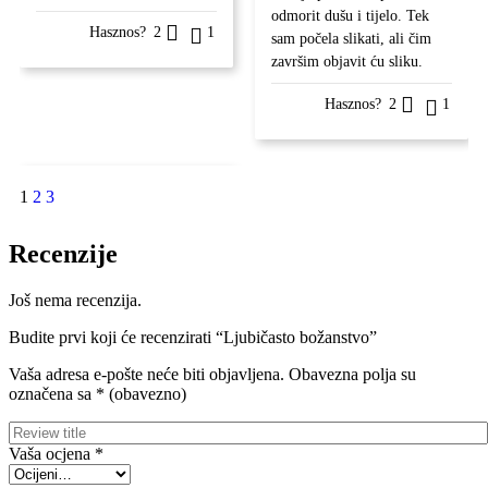
odmorit dušu i tijelo. Tek
Hasznos?
2
1
sam počela slikati, ali čim
završim objavit ću sliku.
Hasznos?
2
1
1
2
3
Recenzije
Još nema recenzija.
Budite prvi koji će recenzirati “Ljubičasto božanstvo”
Vaša adresa e-pošte neće biti objavljena.
Obavezna polja su
označena sa
* (obavezno)
Vaša ocjena
*