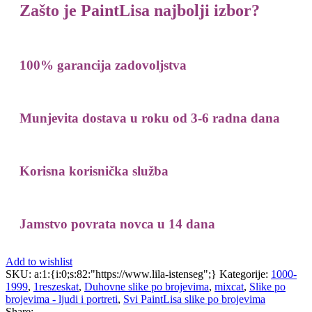
Zašto je PaintLisa najbolji izbor?
100% garancija zadovoljstva
Munjevita dostava u roku od 3-6 radna dana
Korisna korisnička služba
Jamstvo povrata novca u 14 dana
Add to wishlist
SKU:
a:1:{i:0;s:82:"https://www.lila-istenseg";}
Kategorije:
1000-
1999
,
1reszeskat
,
Duhovne slike po brojevima
,
mixcat
,
Slike po
brojevima - ljudi i portreti
,
Svi PaintLisa slike po brojevima
Share: