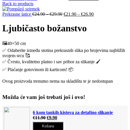
Back to products
Prekrasne latice
€
24.90
–
€
29.90
€
21.90
–
€
26.90
Ljubičasto božanstvo
🖼️40×50 cm
✅ Odaberite između stotina prekrasnih slika po brojevima najbližih
svojem srcu 🥰
✅ Čvrsto, kvalitetno platno i sav pribor za slikanje 🖌️
✅ Plaćanje gotovinom ili karticom! 📦
Ovog proizvoda trenutno nema na skladištu te je nedostupan
Možda će vam još trebati još i ovo!
6 kom tankih kistova za detaljno slikanje
€
11.90
€
9.90
Košara