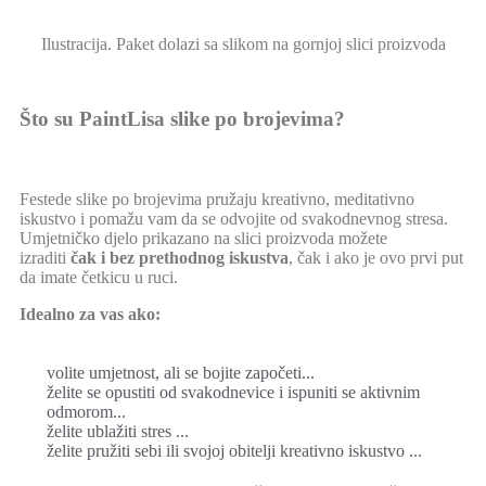
Ilustracija. Paket dolazi sa slikom na gornjoj slici proizvoda
Otvarajuće, prijenosno džepno
povećalo
Read
€
6.90
€
4.90
More
Read More
Što su PaintLisa slike po brojevima?
Festede slike po brojevima pružaju kreativno, meditativno
iskustvo i pomažu vam da se odvojite od svakodnevnog stresa.
Umjetničko djelo prikazano na slici proizvoda možete
izraditi
čak i bez prethodnog iskustva
, čak i ako je ovo prvi put
da imate četkicu u ruci.
Idealno za vas ako:
volite umjetnost, ali se bojite započeti...
želite se opustiti od svakodnevice i ispuniti se aktivnim
odmorom...
želite ublažiti stres ...
želite pružiti sebi ili svojoj obitelji kreativno iskustvo ...