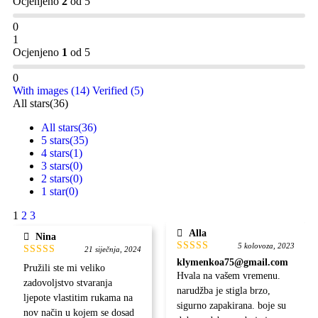
Ocjenjeno
2
od 5
0
1
Ocjenjeno
1
od 5
0
With images (
14
)
Verified (
5
)
All stars(
36
)
All stars(
36
)
5 stars(
35
)
4 stars(
1
)
3 stars(
0
)
2 stars(
0
)
1 star(
0
)
1
2
3
Alla
Nina
5 kolovoza, 2023
21 siječnja, 2024
Ocjenjeno
klymenkoa75@gmail.com
Ocjenjeno
Pružili ste mi veliko
5
od 5
5
od 5
Hvala na vašem vremenu.
zadovoljstvo stvaranja
narudžba je stigla brzo,
ljepote vlastitim rukama na
sigurno zapakirana. boje su
nov način u kojem se dosad