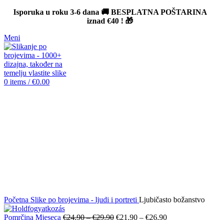
Isporuka u roku 3-6 dana 🚚 BESPLATNA POŠTARINA
iznad
€40
! 🎁
Meni
0
items
/
€
0.00
Sold out
Click to enlarge
Početna
Slike po brojevima - ljudi i portreti
Ljubičasto božanstvo
Pomrčina Mjeseca
€
24.90
–
€
29.90
€
21.90
–
€
26.90