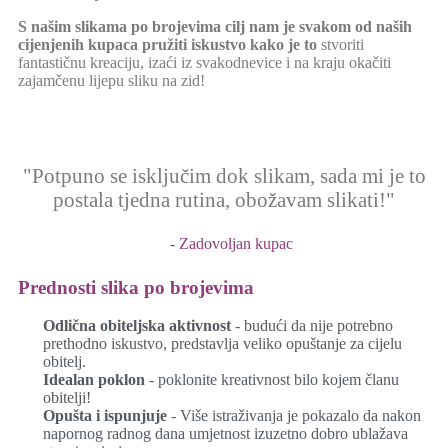
S našim slikama po brojevima cilj nam je svakom od naših
cijenjenih kupaca pružiti iskustvo kako je to
stvoriti
fantastičnu kreaciju, izaći iz svakodnevice i na kraju okačiti
zajamčenu lijepu sliku na zid!
"Potpuno se isključim dok slikam, sada mi je to
postala tjedna rutina, obožavam slikati!"
- Zadovoljan kupac
Prednosti slika po brojevima
Odlična obiteljska aktivnost
- budući da nije potrebno
prethodno iskustvo, predstavlja veliko opuštanje za cijelu
obitelj.
Idealan poklon
- poklonite kreativnost bilo kojem članu
obitelji!
Opušta i ispunjuje
- Više istraživanja je pokazalo da nakon
napornog radnog dana umjetnost izuzetno dobro ublažava