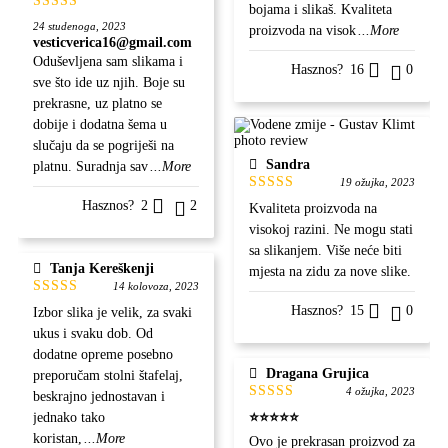
bojama i slikaš. Kvaliteta
Ocjenjeno
24 studenoga, 2023
proizvoda na visok
...More
5
od 5
vesticverica16@gmail.com
Oduševljena sam slikama i
Hasznos?
16
0
sve što ide uz njih. Boje su
prekrasne, uz platno se
dobije i dodatna šema u
slučaju da se pogriješi na
Sandra
platnu. Suradnja sav
...More
19 ožujka, 2023
Ocjenjeno
Hasznos?
2
2
Kvaliteta proizvoda na
5
od 5
visokoj razini. Ne mogu stati
sa slikanjem. Više neće biti
Tanja Kereškenji
mjesta na zidu za nove slike.
14 kolovoza, 2023
Ocjenjeno
Hasznos?
15
0
Izbor slika je velik, za svaki
5
od 5
ukus i svaku dob. Od
dodatne opreme posebno
Dragana Grujica
preporučam stolni štafelaj,
4 ožujka, 2023
beskrajno jednostavan i
Ocjenjeno
jednako tako
⭐⭐⭐⭐⭐
5
od 5
koristan,
...More
Ovo je prekrasan proizvod za