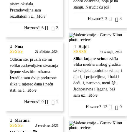
dobro odabrane, boja je na
nisam okušala.
stanju. Naručit ću još
Prezadovoljna sam
rezultatom i z
...More
Hasznos?
3
3
Hasznos?
6
2
Nina
Hajdi
21 siječnja, 2024
13 svibnja, 2023
Ocjenjeno
Ocjenjeno
Slika koja se svima sviđa
Odlični ste, pružili ste mi
5
od 5
5
od 5
Slika mediteranskog gradića
veliko zadovoljstvo stvaranja
se svidjela apsolutno svima, i
ljepote vlastitim rukama.
djeci, i prijateljima, i baki i
Izradila sam dvije prekrasne
dedi, i, naravno, meni 😊.
slike u mjesec dana i neću
Jednostavna i lagana, baš
stati na t
...More
sam už
...More
Hasznos?
0
1
Hasznos?
12
0
Martina
3 prosinca, 2023
Ocjenjeno