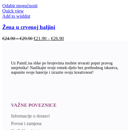
Odabir mogućnosti
Quick view
Add to wishlist
Žena u crvenoj haljini
€
24.90
–
€
29.90
€
21.90
–
€
26.90
Uz PaintLisa slike po brojevima možete stvarati poput pravog
umjetnika! Naslikajte svoje remek-djelo bez prethodnog iskustva,
napunite svoje baterije i izrazite svoju kreativnost!
VAŽNE POVEZNICE
Informacije o dostavi
Povrat i zamjena