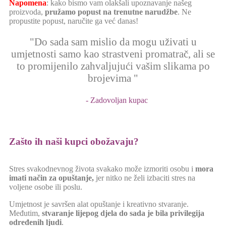
Napomena
: kako bismo vam olakšali upoznavanje našeg
proizvoda,
pružamo popust
na trenutne narudžbe
. Ne
propustite popust, naručite ga već danas!
"Do sada sam mislio da mogu uživati u
umjetnosti samo kao strastveni promatrač, ali se
to promijenilo zahvaljujući vašim slikama po
brojevima "
- Zadovoljan kupac
Zašto ih naši kupci obožavaju?
Stres svakodnevnog života svakako može izmoriti osobu i
mora
imati način za opuštanje,
jer nitko ne želi izbaciti stres na
voljene osobe ili poslu.
Umjetnost je savršen alat opuštanje i kreativno stvaranje.
Međutim,
stvaranje lijepog djela do sada je bila privilegija
određenih ljudi
.