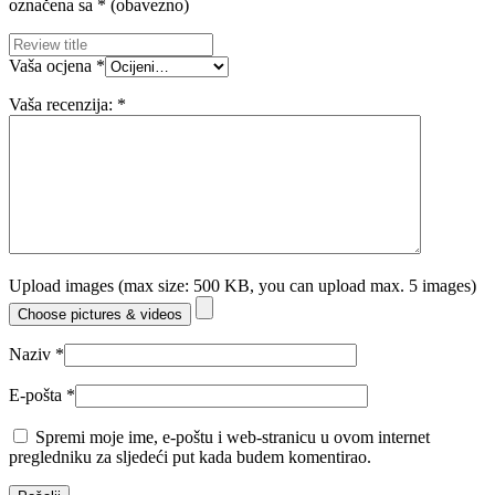
označena sa
* (obavezno)
Vaša ocjena
*
Vaša recenzija:
*
Upload images (max size: 500 KB, you can upload max. 5 images)
Choose pictures & videos
Naziv
*
E-pošta
*
Spremi moje ime, e-poštu i web-stranicu u ovom internet
pregledniku za sljedeći put kada budem komentirao.