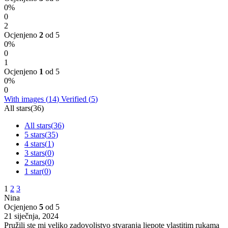
0%
0
2
Ocjenjeno
2
od 5
0%
0
1
Ocjenjeno
1
od 5
0%
0
With images (
14
)
Verified (
5
)
All stars(
36
)
All stars(
36
)
5 stars(
35
)
4 stars(
1
)
3 stars(
0
)
2 stars(
0
)
1 star(
0
)
1
2
3
Nina
Ocjenjeno
5
od 5
21 siječnja, 2024
Pružili ste mi veliko zadovoljstvo stvaranja ljepote vlastitim rukama