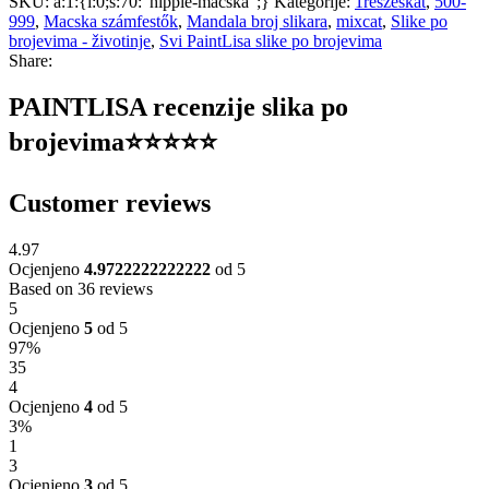
SKU:
a:1:{i:0;s:70:"hippie-macska";}
Kategorije:
1reszeskat
,
500-
999
,
Macska számfestők
,
Mandala broj slikara
,
mixcat
,
Slike po
brojevima - životinje
,
Svi PaintLisa slike po brojevima
Share:
PAINTLISA recenzije slika po
brojevima⭐️⭐️⭐️⭐️⭐️
Customer reviews
4.97
Ocjenjeno
4.9722222222222
od 5
Based on 36 reviews
5
Ocjenjeno
5
od 5
97%
35
4
Ocjenjeno
4
od 5
3%
1
3
Ocjenjeno
3
od 5