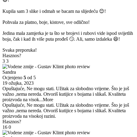
Kupila sam 3 slike i odmah se bacam na slijedeću 😊!
Pohvala za platno, boje, kistove, sve odlično!
Jedina mala zamjerka je ta što se brojevi i rubovi vide ispod svijetlih
boja, čak i kad ih više puta prođeš 🙄. Ali, samo izdaleka 😄!
Svaka preporuka!
Hasznos?
3
3
Sandra
Ocjenjeno
5
od 5
19 ožujka, 2023
Opuštajuće, Ne mogu stati. Užitak za slobodno vrijeme. Što je još
važno ,nema nereda. Otvoriš kutijice s bojama i slikaš. Kvaliteta
proizvoda na visok
...More
Opuštajuće, Ne mogu stati. Užitak za slobodno vrijeme. Što je još
važno ,nema nereda. Otvoriš kutijice s bojama i slikaš. Kvaliteta
proizvoda na visokoj razini.
Hasznos?
16
0