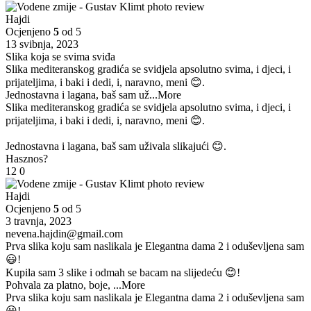
Hajdi
Ocjenjeno
5
od 5
13 svibnja, 2023
Slika koja se svima sviđa
Slika mediteranskog gradića se svidjela apsolutno svima, i djeci, i
prijateljima, i baki i dedi, i, naravno, meni 😊.
Jednostavna i lagana, baš sam už
...More
Slika mediteranskog gradića se svidjela apsolutno svima, i djeci, i
prijateljima, i baki i dedi, i, naravno, meni 😊.
Jednostavna i lagana, baš sam uživala slikajući 😊.
Hasznos?
12
0
Hajdi
Ocjenjeno
5
od 5
3 travnja, 2023
nevena.hajdin@gmail.com
Prva slika koju sam naslikala je Elegantna dama 2 i oduševljena sam
😃!
Kupila sam 3 slike i odmah se bacam na slijedeću 😊!
Pohvala za platno, boje,
...More
Prva slika koju sam naslikala je Elegantna dama 2 i oduševljena sam
😃!