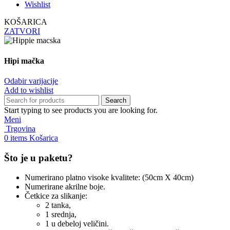
Wishlist
KOŠARICA
ZATVORI
Hipi mačka
Odabir varijacije
Add to wishlist
Search
Start typing to see products you are looking for.
Meni
Trgovina
0
items
Košarica
Što je u paketu?
Numerirano platno visoke kvalitete: (50cm X 40cm)
Numerirane akrilne boje.
Četkice za slikanje:
2 tanka,
1 srednja,
1 u debeloj veličini.