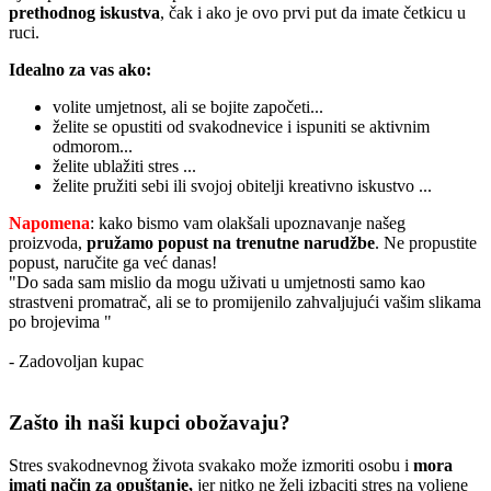
prethodnog iskustva
, čak i ako je ovo prvi put da imate četkicu u
ruci.
Idealno za vas ako:
volite umjetnost, ali se bojite započeti...
želite se opustiti od svakodnevice i ispuniti se aktivnim
odmorom...
želite ublažiti stres ...
želite pružiti sebi ili svojoj obitelji kreativno iskustvo ...
Napomena
: kako bismo vam olakšali upoznavanje našeg
proizvoda,
pružamo popust
na trenutne narudžbe
. Ne propustite
popust, naručite ga već danas!
"Do sada sam mislio da mogu uživati u umjetnosti samo kao
strastveni promatrač, ali se to promijenilo zahvaljujući vašim slikama
po brojevima "
- Zadovoljan kupac
Zašto ih naši kupci obožavaju?
Stres svakodnevnog života svakako može izmoriti osobu i
mora
imati način za opuštanje,
jer nitko ne želi izbaciti stres na voljene