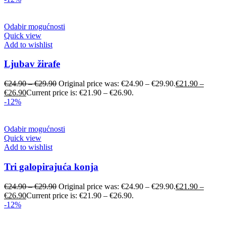
Odabir mogućnosti
Quick view
Add to wishlist
Ljubav žirafe
€
24.90
–
€
29.90
Original price was: €24.90 – €29.90.
€
21.90
–
€
26.90
Current price is: €21.90 – €26.90.
-12%
Odabir mogućnosti
Quick view
Add to wishlist
Tri galopirajuća konja
€
24.90
–
€
29.90
Original price was: €24.90 – €29.90.
€
21.90
–
€
26.90
Current price is: €21.90 – €26.90.
-12%