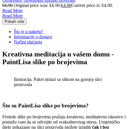
Otvarajuće, prijenosno džepno povećalo
€
6.90
Original price was: €6.90.
€
4.90
Current price is: €4.90.
Read More
Read More
Pokaži više
Što je u paketu?
Informacije o dostavi
Načini plaćanja
Kreativna meditacija u vašem domu -
PaintLisa slike po brojevima
Ilustracija. Paket dolazi sa slikom na gornjoj slici
proizvoda
Što su PaintLisa slike po brojevima?
Festede slike po brojevima pružaju kreativno, meditativno iskustvo i
pomažu vam da se odvojite od svakodnevnog stresa. Umjetničko
djelo prikazano na slici proizvoda možete izraditi
čak i bez