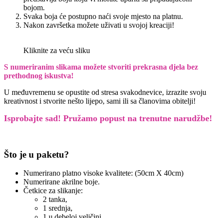
bojom.
Svaka boja će postupno naći svoje mjesto na platnu.
Nakon završetka možete uživati u svojoj kreaciji!
Kliknite za veću sliku
S numeriranim slikama možete stvoriti prekrasna djela bez
prethodnog iskustva!
U međuvremenu se opustite od stresa svakodnevice, izrazite svoju
kreativnost i stvorite nešto lijepo, sami ili sa članovima obitelji!
Isprobajte sad! Pružamo
popust na trenutne narudžbe!
Što je u paketu?
Numerirano platno visoke kvalitete: (50cm X 40cm)
Numerirane akrilne boje.
Četkice za slikanje:
2 tanka,
1 srednja,
1 u debeloj veličini.