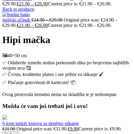
€29.90.
€
21.90
–
€
26.90
Current price is: €21.90 – €26.90.
Back to products
Indijski učinak
€
24.90
–
€
29.90
Original price was: €24.90 –
€29.90.
€
21.90
–
€
26.90
Current price is: €21.90 – €26.90.
Hipi mačka
🖼️40×50 cm
✅ Odaberite između stotina prekrasnih slika po brojevima najbližih
svojem srcu 🥰
✅ Čvrsto, kvalitetno platno i sav pribor za slikanje 🖌️
✅ Plaćanje gotovinom ili karticom! 📦
Ovog proizvoda trenutno nema na skladištu te je nedostupan
Možda će vam još trebati još i ovo!
6 kom tankih kistova za detaljno slikanje
€
11.90
Original price was: €11.90.
€
9.90
Current price is: €9.90.