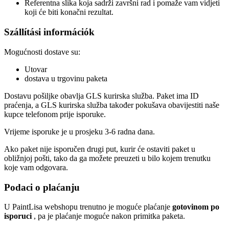
Referentna slika koja sadrži završni rad i pomaže vam vidjeti
koji će biti konačni rezultat.
Szállítási információk
Mogućnosti dostave su:
Utovar
dostava u trgovinu paketa
Dostavu pošiljke obavlja GLS kurirska služba. Paket ima ID
praćenja, a GLS kurirska služba također pokušava obavijestiti naše
kupce telefonom prije isporuke.
Vrijeme isporuke je u prosjeku 3-6 radna dana.
Ako paket nije isporučen drugi put, kurir će ostaviti paket u
obližnjoj pošti, tako da ga možete preuzeti u bilo kojem trenutku
koje vam odgovara.
Podaci o plaćanju
U PaintLisa webshopu trenutno je moguće plaćanje
gotovinom po
isporuci
, pa je plaćanje moguće nakon primitka paketa.