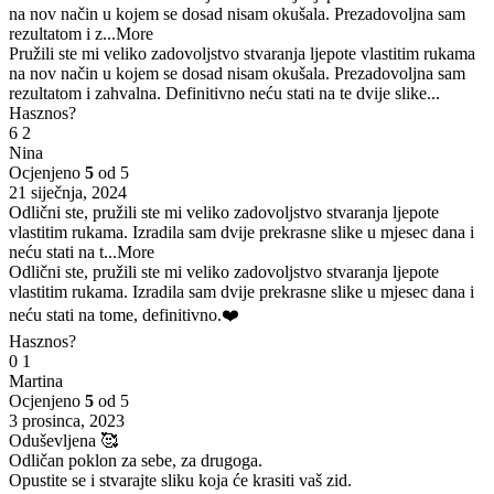
na nov način u kojem se dosad nisam okušala. Prezadovoljna sam
rezultatom i z
...More
Pružili ste mi veliko zadovoljstvo stvaranja ljepote vlastitim rukama
na nov način u kojem se dosad nisam okušala. Prezadovoljna sam
rezultatom i zahvalna. Definitivno neću stati na te dvije slike...
Hasznos?
6
2
Nina
Ocjenjeno
5
od 5
21 siječnja, 2024
Odlični ste, pružili ste mi veliko zadovoljstvo stvaranja ljepote
vlastitim rukama. Izradila sam dvije prekrasne slike u mjesec dana i
neću stati na t
...More
Odlični ste, pružili ste mi veliko zadovoljstvo stvaranja ljepote
vlastitim rukama. Izradila sam dvije prekrasne slike u mjesec dana i
neću stati na tome, definitivno.❤️
Hasznos?
0
1
Martina
Ocjenjeno
5
od 5
3 prosinca, 2023
Oduševljena 🥰
Odličan poklon za sebe, za drugoga.
Opustite se i stvarajte sliku koja će krasiti vaš zid.