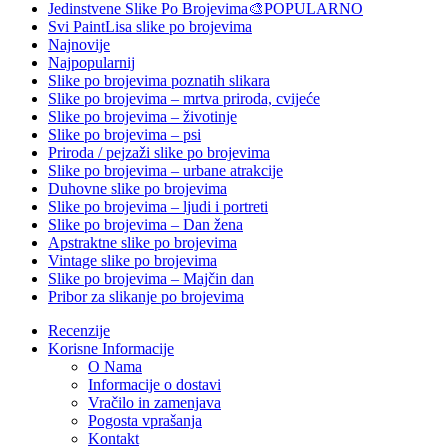
Jedinstvene Slike Po Brojevima🎨
POPULARNO
Svi PaintLisa slike po brojevima
Najnovije
Najpopularnij
Slike po brojevima poznatih slikara
Slike po brojevima – mrtva priroda, cvijeće
Slike po brojevima – životinje
Slike po brojevima – psi
Priroda / pejzaži slike po brojevima
Slike po brojevima – urbane atrakcije
Duhovne slike po brojevima
Slike po brojevima – ljudi i portreti
Slike po brojevima – Dan žena
Apstraktne slike po brojevima
Vintage slike po brojevima
Slike po brojevima – Majčin dan
Pribor za slikanje po brojevima
Recenzije
Korisne Informacije
O Nama
Informacije o dostavi
Vračilo in zamenjava
Pogosta vprašanja
Kontakt