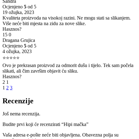
Sandra
Ocjenjeno
5
od 5
19 ožujka, 2023
Kvaliteta proizvoda na visokoj razini. Ne mogu stati sa slikanjem.
Više neće biti mjesta na zidu za nove slike.
Hasznos?
15
0
Dragana Grujica
Ocjenjeno
5
od 5
4 ožujka, 2023
⭐⭐⭐⭐⭐
Ovo je prekrasan proizvod za odmorit dušu i tijelo. Tek sam počela
slikati, ali čim završim objavit ću sliku.
Hasznos?
2
1
1
2
3
Recenzije
Još nema recenzija.
Budite prvi koji će recenzirati “Hipi mačka”
Vaša adresa e-pošte neće biti objavljena.
Obavezna polja su