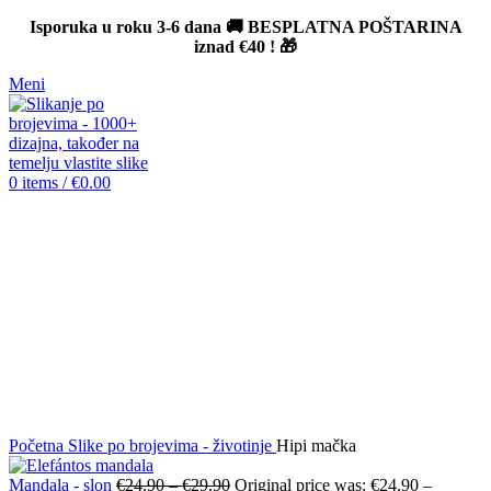
Isporuka u roku 3-6 dana 🚚 BESPLATNA POŠTARINA
iznad
€40
! 🎁
Meni
0
items
/
€
0.00
Sold out
Click to enlarge
Početna
Slike po brojevima - životinje
Hipi mačka
Mandala - slon
€
24.90
–
€
29.90
Original price was: €24.90 –