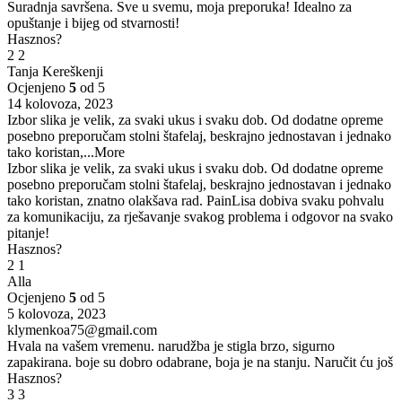
Suradnja savršena. Sve u svemu, moja preporuka! Idealno za
opuštanje i bijeg od stvarnosti!
Hasznos?
2
2
Tanja Kereškenji
Ocjenjeno
5
od 5
14 kolovoza, 2023
Izbor slika je velik, za svaki ukus i svaku dob. Od dodatne opreme
posebno preporučam stolni štafelaj, beskrajno jednostavan i jednako
tako koristan,
...More
Izbor slika je velik, za svaki ukus i svaku dob. Od dodatne opreme
posebno preporučam stolni štafelaj, beskrajno jednostavan i jednako
tako koristan, znatno olakšava rad. PainLisa dobiva svaku pohvalu
za komunikaciju, za rješavanje svakog problema i odgovor na svako
pitanje!
Hasznos?
2
1
Alla
Ocjenjeno
5
od 5
5 kolovoza, 2023
klymenkoa75@gmail.com
Hvala na vašem vremenu. narudžba je stigla brzo, sigurno
zapakirana. boje su dobro odabrane, boja je na stanju. Naručit ću još
Hasznos?
3
3