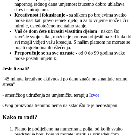
napornog radnog dana umjetnost izuzetno dobro ublažava
stres i smiruje um.
Kreativnost i fokusiranje
- sa slikom po brojevima svatko
može naslikati pravo remek-djelo, a za to vrijeme može ući u
mirnije, usredotočeno mentalno stanje.
Vaš će dom ćete ukrasiti vlastitim djelom
- nakon što
završite svoju sliku, možete je ponosno objesiti na zid kako bi
svi mogli vidjeti vašu kreaciju. S našim platnom ne morate se
bojati ogrebotina ili oštećenja.
Preporučuje se za sve uzraste
- od 0 do 99 godina svako
može postati umjetnik!
Jeste li znali?
"45 minuta kreativne aktivnosti po danu značajno smanjuje razinu
stresa"
- američkog udruženja za umjetničku terapiju
Izvor
Ovog proizvoda trenutno nema na skladištu te je nedostupan
Kako to radi?
Platno je podijeljeno na numerirana polja, od kojih svako
predstavlja boju koju vi morate upariti sa pripadajućom