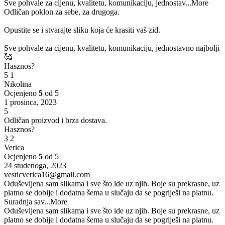
Sve pohvale za cijenu, kvalitetu, komunikaciju, jednostav
...More
Odličan poklon za sebe, za drugoga.
Opustite se i stvarajte sliku koja će krasiti vaš zid.
Sve pohvale za cijenu, kvalitetu, komunikaciju, jednostavno najbolji
🥰
Hasznos?
5
1
Nikolina
Ocjenjeno
5
od 5
1 prosinca, 2023
5
Odličan proizvod i brza dostava.
Hasznos?
3
2
Verica
Ocjenjeno
5
od 5
24 studenoga, 2023
vesticverica16@gmail.com
Oduševljena sam slikama i sve što ide uz njih. Boje su prekrasne, uz
platno se dobije i dodatna šema u slučaju da se pogriješi na platnu.
Suradnja sav
...More
Oduševljena sam slikama i sve što ide uz njih. Boje su prekrasne, uz
platno se dobije i dodatna šema u slučaju da se pogriješi na platnu.