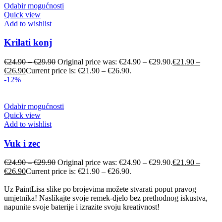
Odabir mogućnosti
Quick view
Add to wishlist
Krilati konj
€
24.90
–
€
29.90
Original price was: €24.90 – €29.90.
€
21.90
–
€
26.90
Current price is: €21.90 – €26.90.
-12%
Odabir mogućnosti
Quick view
Add to wishlist
Vuk i zec
€
24.90
–
€
29.90
Original price was: €24.90 – €29.90.
€
21.90
–
€
26.90
Current price is: €21.90 – €26.90.
Uz PaintLisa slike po brojevima možete stvarati poput pravog
umjetnika! Naslikajte svoje remek-djelo bez prethodnog iskustva,
napunite svoje baterije i izrazite svoju kreativnost!