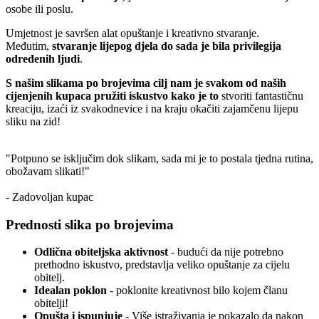
osobe ili poslu.
Umjetnost je savršen alat opuštanje i kreativno stvaranje.
Međutim,
stvaranje lijepog djela do sada je bila privilegija
određenih ljudi
.
S našim slikama po brojevima cilj nam je svakom od naših
cijenjenih kupaca pružiti iskustvo kako je to
stvoriti fantastičnu
kreaciju, izaći iz svakodnevice i na kraju okačiti zajamčenu lijepu
sliku na zid!
"Potpuno se isključim dok slikam, sada mi je to postala tjedna rutina,
obožavam slikati!"
- Zadovoljan kupac
Prednosti slika po brojevima
Odlična obiteljska aktivnost
- budući da nije potrebno
prethodno iskustvo, predstavlja veliko opuštanje za cijelu
obitelj.
Idealan poklon
- poklonite kreativnost bilo kojem članu
obitelji!
Opušta i ispunjuje
- Više istraživanja je pokazalo da nakon