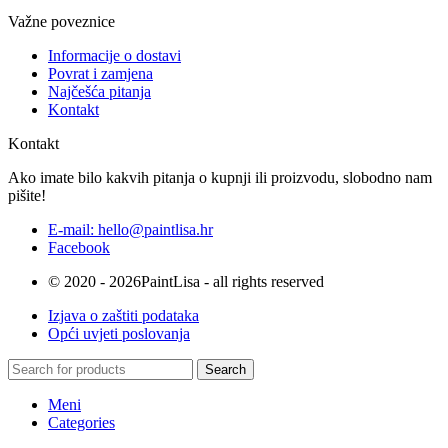
Važne poveznice
Informacije o dostavi
Povrat i zamjena
Najčešća pitanja
Kontakt
Kontakt
Ako imate bilo kakvih pitanja o kupnji ili proizvodu, slobodno nam
pišite!
E-mail: hello@paintlisa.hr
Facebook
© 2020 - 2026PaintLisa - all rights reserved
Izjava o zaštiti podataka
Opći uvjeti poslovanja
Search
Meni
Categories