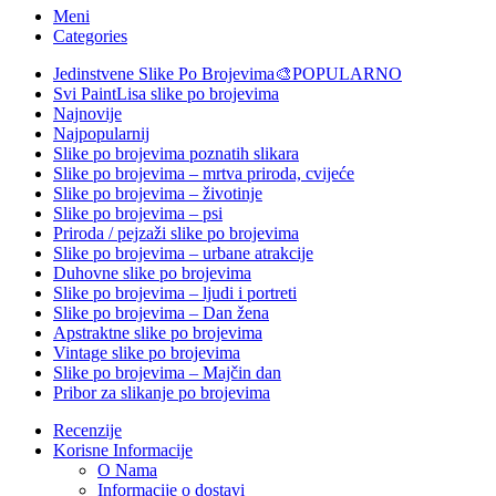
Meni
Categories
Jedinstvene Slike Po Brojevima🎨
POPULARNO
Svi PaintLisa slike po brojevima
Najnovije
Najpopularnij
Slike po brojevima poznatih slikara
Slike po brojevima – mrtva priroda, cvijeće
Slike po brojevima – životinje
Slike po brojevima – psi
Priroda / pejzaži slike po brojevima
Slike po brojevima – urbane atrakcije
Duhovne slike po brojevima
Slike po brojevima – ljudi i portreti
Slike po brojevima – Dan žena
Apstraktne slike po brojevima
Vintage slike po brojevima
Slike po brojevima – Majčin dan
Pribor za slikanje po brojevima
Recenzije
Korisne Informacije
O Nama
Informacije o dostavi