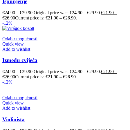
Ispunjenje
€
24.90
–
€
29.90
Original price was: €24.90 – €29.90.
€
21.90
–
€
26.90
Current price is: €21.90 – €26.90.
-12%
Odabir mogućnosti
Quick view
Add to wishlist
Između cvijeća
€
24.90
–
€
29.90
Original price was: €24.90 – €29.90.
€
21.90
–
€
26.90
Current price is: €21.90 – €26.90.
-12%
Odabir mogućnosti
Quick view
Add to wishlist
Violinista