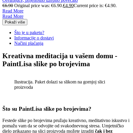
Otvarajuće, prijenosno džepno povećalo
€
6.90
Original price was: €6.90.
€
4.90
Current price is: €4.90.
Read More
Read More
Pokaži više
Što je u paketu?
Informacije o dostavi
Načini plaćanja
Kreativna meditacija u vašem domu -
PaintLisa slike po brojevima
Ilustracija. Paket dolazi sa slikom na gornjoj slici
proizvoda
Što su PaintLisa slike po brojevima?
Festede slike po brojevima pružaju kreativno, meditativno iskustvo i
pomažu vam da se odvojite od svakodnevnog stresa. Umjetničko
djelo prikazano na slici proizvoda možete izraditi
čak i bez