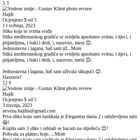
3
3
Hajdi
Ocjenjeno
5
od 5
13 svibnja, 2023
Slika koja se svima sviđa
Slika mediteranskog gradića se svidjela apsolutno svima, i djeci, i
prijateljima, i baki i dedi, i, naravno, meni 😊.
Jednostavna i lagana, baš sam už
...More
Slika mediteranskog gradića se svidjela apsolutno svima, i djeci, i
prijateljima, i baki i dedi, i, naravno, meni 😊.
Jednostavna i lagana, baš sam uživala slikajući 😊.
Hasznos?
12
0
Hajdi
Ocjenjeno
5
od 5
3 travnja, 2023
nevena.hajdin@gmail.com
Prva slika koju sam naslikala je Elegantna dama 2 i oduševljena sam
😃!
Kupila sam 3 slike i odmah se bacam na slijedeću 😊!
Pohvala za platno, boje,
...More
Prva slika koju sam naslikala je Elegantna dama 2 i oduševljena sam