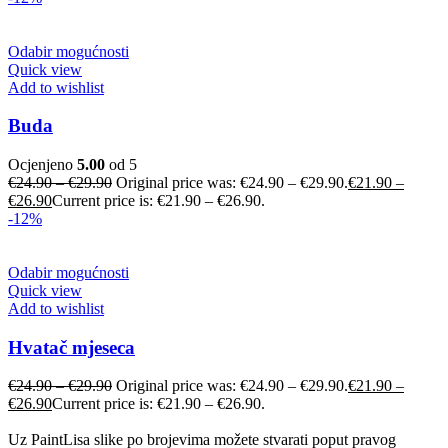
Odabir mogućnosti
Quick view
Add to wishlist
Buda
Ocjenjeno
5.00
od 5
€
24.90
–
€
29.90
Original price was: €24.90 – €29.90.
€
21.90
–
€
26.90
Current price is: €21.90 – €26.90.
-12%
Odabir mogućnosti
Quick view
Add to wishlist
Hvatač mjeseca
€
24.90
–
€
29.90
Original price was: €24.90 – €29.90.
€
21.90
–
€
26.90
Current price is: €21.90 – €26.90.
Uz PaintLisa slike po brojevima možete stvarati poput pravog