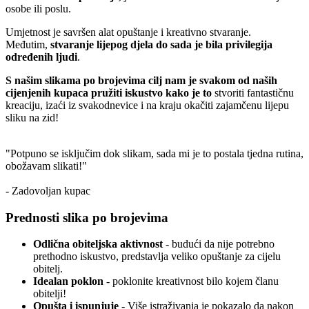
osobe ili poslu.
Umjetnost je savršen alat opuštanje i kreativno stvaranje.
Međutim,
stvaranje lijepog djela do sada je bila privilegija
određenih ljudi
.
S našim slikama po brojevima cilj nam je svakom od naših
cijenjenih kupaca pružiti iskustvo kako je to
stvoriti fantastičnu
kreaciju, izaći iz svakodnevice i na kraju okačiti zajamčenu lijepu
sliku na zid!
"Potpuno se isključim dok slikam, sada mi je to postala tjedna rutina,
obožavam slikati!"
- Zadovoljan kupac
Prednosti slika po brojevima
Odlična obiteljska aktivnost
- budući da nije potrebno
prethodno iskustvo, predstavlja veliko opuštanje za cijelu
obitelj.
Idealan poklon
- poklonite kreativnost bilo kojem članu
obitelji!
Opušta i ispunjuje
- Više istraživanja je pokazalo da nakon