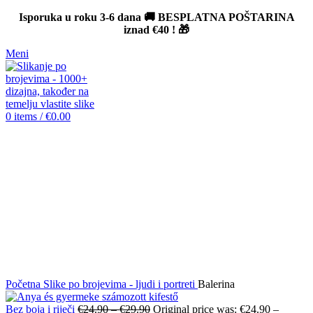
Isporuka u roku 3-6 dana 🚚 BESPLATNA POŠTARINA
iznad
€40
! 🎁
Meni
0
items
/
€
0.00
Sold out
Click to enlarge
Početna
Slike po brojevima - ljudi i portreti
Balerina
Bez boja i riječi
€
24.90
–
€
29.90
Original price was: €24.90 –