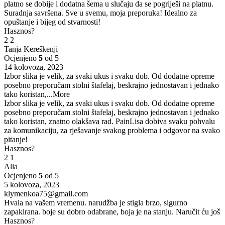
platno se dobije i dodatna šema u slučaju da se pogriješi na platnu.
Suradnja savršena. Sve u svemu, moja preporuka! Idealno za
opuštanje i bijeg od stvarnosti!
Hasznos?
2
2
Tanja Kereškenji
Ocjenjeno
5
od 5
14 kolovoza, 2023
Izbor slika je velik, za svaki ukus i svaku dob. Od dodatne opreme
posebno preporučam stolni štafelaj, beskrajno jednostavan i jednako
tako koristan,
...More
Izbor slika je velik, za svaki ukus i svaku dob. Od dodatne opreme
posebno preporučam stolni štafelaj, beskrajno jednostavan i jednako
tako koristan, znatno olakšava rad. PainLisa dobiva svaku pohvalu
za komunikaciju, za rješavanje svakog problema i odgovor na svako
pitanje!
Hasznos?
2
1
Alla
Ocjenjeno
5
od 5
5 kolovoza, 2023
klymenkoa75@gmail.com
Hvala na vašem vremenu. narudžba je stigla brzo, sigurno
zapakirana. boje su dobro odabrane, boja je na stanju. Naručit ću još
Hasznos?