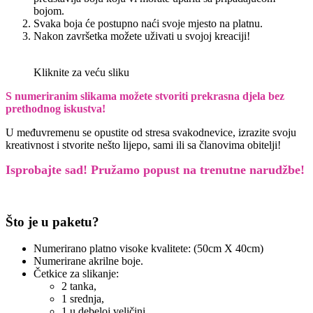
bojom.
Svaka boja će postupno naći svoje mjesto na platnu.
Nakon završetka možete uživati u svojoj kreaciji!
Kliknite za veću sliku
S numeriranim slikama možete stvoriti prekrasna djela bez
prethodnog iskustva!
U međuvremenu se opustite od stresa svakodnevice, izrazite svoju
kreativnost i stvorite nešto lijepo, sami ili sa članovima obitelji!
Isprobajte sad! Pružamo
popust na trenutne narudžbe!
Što je u paketu?
Numerirano platno visoke kvalitete: (50cm X 40cm)
Numerirane akrilne boje.
Četkice za slikanje:
2 tanka,
1 srednja,
1 u debeloj veličini.