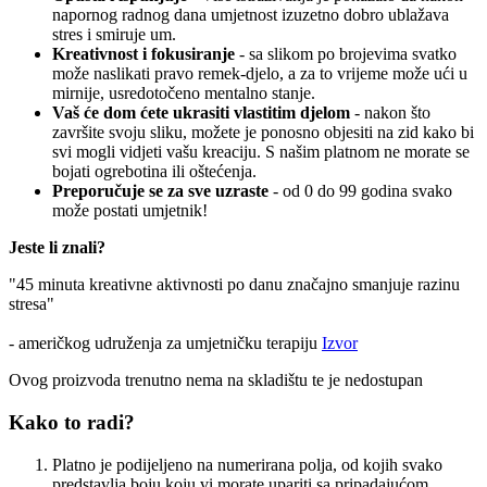
napornog radnog dana umjetnost izuzetno dobro ublažava
stres i smiruje um.
Kreativnost i fokusiranje
- sa slikom po brojevima svatko
može naslikati pravo remek-djelo, a za to vrijeme može ući u
mirnije, usredotočeno mentalno stanje.
Vaš će dom ćete ukrasiti vlastitim djelom
- nakon što
završite svoju sliku, možete je ponosno objesiti na zid kako bi
svi mogli vidjeti vašu kreaciju. S našim platnom ne morate se
bojati ogrebotina ili oštećenja.
Preporučuje se za sve uzraste
- od 0 do 99 godina svako
može postati umjetnik!
Jeste li znali?
"45 minuta kreativne aktivnosti po danu značajno smanjuje razinu
stresa"
- američkog udruženja za umjetničku terapiju
Izvor
Ovog proizvoda trenutno nema na skladištu te je nedostupan
Kako to radi?
Platno je podijeljeno na numerirana polja, od kojih svako
predstavlja boju koju vi morate upariti sa pripadajućom