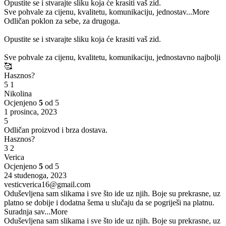
Opustite se i stvarajte sliku koja će krasiti vaš zid.
Sve pohvale za cijenu, kvalitetu, komunikaciju, jednostav
...More
Odličan poklon za sebe, za drugoga.
Opustite se i stvarajte sliku koja će krasiti vaš zid.
Sve pohvale za cijenu, kvalitetu, komunikaciju, jednostavno najbolji
🥰
Hasznos?
5
1
Nikolina
Ocjenjeno
5
od 5
1 prosinca, 2023
5
Odličan proizvod i brza dostava.
Hasznos?
3
2
Verica
Ocjenjeno
5
od 5
24 studenoga, 2023
vesticverica16@gmail.com
Oduševljena sam slikama i sve što ide uz njih. Boje su prekrasne, uz
platno se dobije i dodatna šema u slučaju da se pogriješi na platnu.
Suradnja sav
...More
Oduševljena sam slikama i sve što ide uz njih. Boje su prekrasne, uz