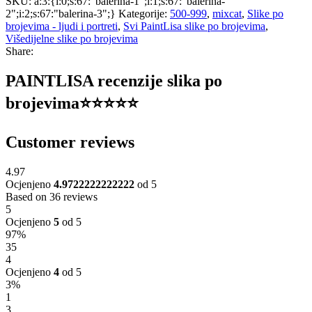
SKU:
a:3:{i:0;s:67:"balerina-1";i:1;s:67:"balerina-
2";i:2;s:67:"balerina-3";}
Kategorije:
500-999
,
mixcat
,
Slike po
brojevima - ljudi i portreti
,
Svi PaintLisa slike po brojevima
,
Višedijelne slike po brojevima
Share:
PAINTLISA recenzije slika po
brojevima⭐️⭐️⭐️⭐️⭐️
Customer reviews
4.97
Ocjenjeno
4.9722222222222
od 5
Based on 36 reviews
5
Ocjenjeno
5
od 5
97%
35
4
Ocjenjeno
4
od 5
3%
1
3