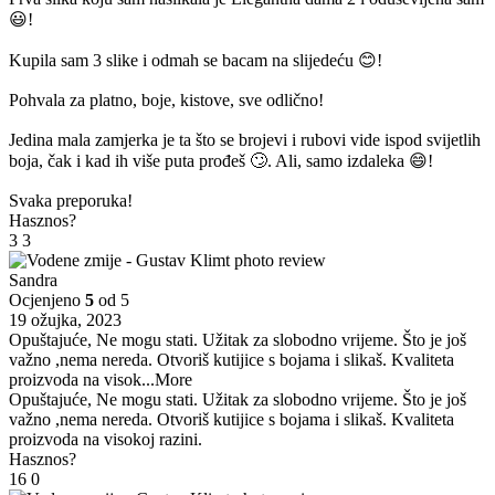
😃!
Kupila sam 3 slike i odmah se bacam na slijedeću 😊!
Pohvala za platno, boje, kistove, sve odlično!
Jedina mala zamjerka je ta što se brojevi i rubovi vide ispod svijetlih
boja, čak i kad ih više puta prođeš 🙄. Ali, samo izdaleka 😄!
Svaka preporuka!
Hasznos?
3
3
Sandra
Ocjenjeno
5
od 5
19 ožujka, 2023
Opuštajuće, Ne mogu stati. Užitak za slobodno vrijeme. Što je još
važno ,nema nereda. Otvoriš kutijice s bojama i slikaš. Kvaliteta
proizvoda na visok
...More
Opuštajuće, Ne mogu stati. Užitak za slobodno vrijeme. Što je još
važno ,nema nereda. Otvoriš kutijice s bojama i slikaš. Kvaliteta
proizvoda na visokoj razini.
Hasznos?
16
0