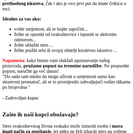
prethodnog iskustva
, čak i ako je ovo prvi put da imate četkicu u
ruci.
Idealno za vas ako:
volite umjetnost, ali se bojite započeti...
želite se opustiti od svakodnevice i ispuniti se aktivnim
odmorom...
želite ublažiti stres ...
želite pružiti sebi ili svojoj obitelji kreativno iskustvo ...
Napomena
: kako bismo vam olakšali upoznavanje našeg
proizvoda,
pružamo popust
na trenutne narudžbe
. Ne propustite
popust, naručite ga već danas!
"Do sada sam mislio da mogu uživati u umjetnosti samo kao
strastveni promatrač, ali se to promijenilo zahvaljujući vašim slikama
po brojevima "
- Zadovoljan kupac
Zašto ih naši kupci obožavaju?
Stres svakodnevnog života svakako može izmoriti osobu i
mora
imati način za opuštanje,
jer nitko ne želi izbaciti stres na voljene