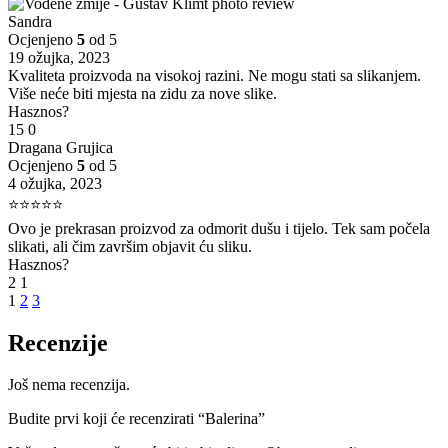
Sandra
Ocjenjeno
5
od 5
19 ožujka, 2023
Kvaliteta proizvoda na visokoj razini. Ne mogu stati sa slikanjem.
Više neće biti mjesta na zidu za nove slike.
Hasznos?
15
0
Dragana Grujica
Ocjenjeno
5
od 5
4 ožujka, 2023
⭐⭐⭐⭐⭐
Ovo je prekrasan proizvod za odmorit dušu i tijelo. Tek sam počela
slikati, ali čim završim objavit ću sliku.
Hasznos?
2
1
1
2
3
Recenzije
Još nema recenzija.
Budite prvi koji će recenzirati “Balerina”