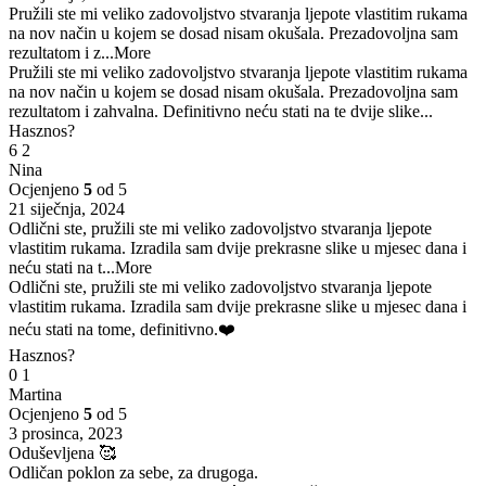
Pružili ste mi veliko zadovoljstvo stvaranja ljepote vlastitim rukama
na nov način u kojem se dosad nisam okušala. Prezadovoljna sam
rezultatom i z
...More
Pružili ste mi veliko zadovoljstvo stvaranja ljepote vlastitim rukama
na nov način u kojem se dosad nisam okušala. Prezadovoljna sam
rezultatom i zahvalna. Definitivno neću stati na te dvije slike...
Hasznos?
6
2
Nina
Ocjenjeno
5
od 5
21 siječnja, 2024
Odlični ste, pružili ste mi veliko zadovoljstvo stvaranja ljepote
vlastitim rukama. Izradila sam dvije prekrasne slike u mjesec dana i
neću stati na t
...More
Odlični ste, pružili ste mi veliko zadovoljstvo stvaranja ljepote
vlastitim rukama. Izradila sam dvije prekrasne slike u mjesec dana i
neću stati na tome, definitivno.❤️
Hasznos?
0
1
Martina
Ocjenjeno
5
od 5
3 prosinca, 2023
Oduševljena 🥰
Odličan poklon za sebe, za drugoga.